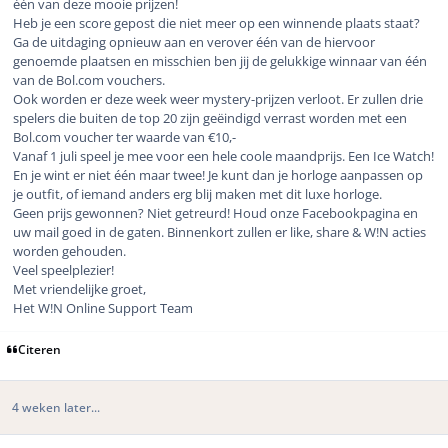
één van deze mooie prijzen!
Heb je een score gepost die niet meer op een winnende plaats staat?
Ga de uitdaging opnieuw aan en verover één van de hiervoor
genoemde plaatsen en misschien ben jij de gelukkige winnaar van één
van de Bol.com vouchers.
Ook worden er deze week weer mystery-prijzen verloot. Er zullen drie
spelers die buiten de top 20 zijn geëindigd verrast worden met een
Bol.com voucher ter waarde van €10,-
Vanaf 1 juli speel je mee voor een hele coole maandprijs. Een Ice Watch!
En je wint er niet één maar twee! Je kunt dan je horloge aanpassen op
je outfit, of iemand anders erg blij maken met dit luxe horloge.
Geen prijs gewonnen? Niet getreurd! Houd onze Facebookpagina en
uw mail goed in de gaten. Binnenkort zullen er like, share & W!N acties
worden gehouden.
Veel speelplezier!
Met vriendelijke groet,
Het W!N Online Support Team
Citeren
4 weken later...
Author stats