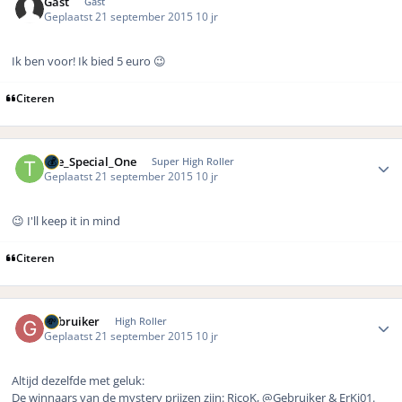
Gast
Gast
Geplaatst
21 september 2015
10 jr
Ik ben voor! Ik bied 5 euro 😉
Citeren
Author stats
The_Special_One
Super High Roller
Geplaatst
21 september 2015
10 jr
😉 I'll keep it in mind
Citeren
Author stats
Gebruiker
High Roller
Geplaatst
21 september 2015
10 jr
Altijd dezelfde met geluk:
De winnaars van de mystery prijzen zijn: RicoK, @Gebruiker & ErKi01.