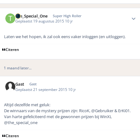
Author stats
The_Special_One
Super High Roller
Geplaatst
19 augustus 2015
10 jr
Laten we het hopen, ik zal ook eens vaker inloggen (en uitloggen).
Citeren
1 maand later...
Gast
Gast
Geplaatst
21 september 2015
10 jr
Altijd dezelfde met geluk:
De winnaars van de mystery prijzen zijn: RicoK, @Gebruiker & ErKi01.
Van harte gefeliciteerd met de gewonnen prijzen bij WinXL
@the_special_one
Citeren