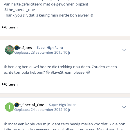
Van harte gefeliciteerd met de gewonnen prijzen!
@the_special_one
Thank you sir, dat is keurig mijn derde bon alweer ☺️
Citeren
Author stats
Bon Sjans
Super High Roller
Geplaatst
23 september 2015
10 jr
Ik ben erg benieuwd hoe ze die trekking nou doen. Zouden ze een
echte tombola hebben? 😛 #LiveStream please! 😃
Citeren
Author stats
The_Special_One
Super High Roller
Geplaatst
24 september 2015
10 jr
Ik moet een kopie van mijn identiteits bewijs mailen voordat ik die bon
krijg, en mijn adresgegevens en dat allemaal voor een 10 euri voucher