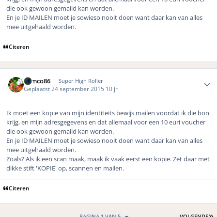
die ook gewoon gemaild kan worden.
En je ID MAILEN moet je sowieso nooit doen want daar kan van alles
mee uitgehaald worden.
Citeren
Author stats
Remco86
Super High Roller
Geplaatst
24 september 2015
10 jr
Ik moet een kopie van mijn identiteits bewijs mailen voordat ik die bon
krijg, en mijn adresgegevens en dat allemaal voor een 10 euri voucher
die ook gewoon gemaild kan worden.
En je ID MAILEN moet je sowieso nooit doen want daar kan van alles
mee uitgehaald worden.
Zoals? Als ik een scan maak, maak ik vaak eerst een kopie. Zet daar met
dikke stift 'KOPIE' op, scannen en mailen.
Citeren
L
PAGINA 1 VAN 5
VOLGENDE