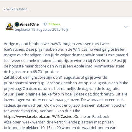
2 weken later...
Author stats
TheGreatOne
Pitboss
Geplaatst
19 augustus 2015
10 jr
Vorige maand hebben we InaWN mogen verassen met twee
IceWatches. Deze prijs hebben we in de W!N Casino vestiging te Beilen
mogen overhandigen. Ben jij de volgende maandwinnaar? Deze maand
is er weer een hele mooie maandprijs te winnen bij W!N Online. Post jij
de hoogste maandscore dan W!N jij een Apple iPad! Momenteel staat
de highscore op 68.701 punten.
Zal dit ook de highscore zijn op 31 augustus of ga jij over dit
puntenaantal heen?Op Facebook hebben we op 19 augustus een leuke
prijsvraag. Op deze datum is het namelijk de dag van de fotografie.
Stuur jij een originele, leuke foto in hoe jij deze dag doorbrengt? Uit alle
inzendingen wordt er een winnaar gekozen. De winnaar kan een leuk
cadeautje verwachten. Ook wordt er bij 200 likes een Bol.com voucher
ter waarde van €20,- verloot. Liken dus! Like
https://www.facebook.com/WINCasinosOnline
on Facebook
Afgelopen week werden drie verschillende plaatsen met prijzen
beloond, de plekken 10, 15 en 20 wonnen de waardebonnen van