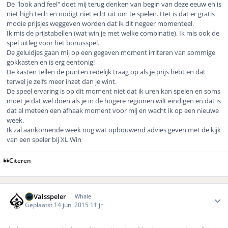
De "look and feel" doet mij terug denken van begin van deze eeuw en is
niet high tech en nodigt niet echt uit om te spelen. Het is dat er gratis
mooie prijsjes weggeven worden dat ik dit negeer momenteel.
Ik mis de prijstabellen (wat win je met welke combinatie). Ik mis ook de
spel uitleg voor het bonusspel.
De geluidjes gaan mij op een gegeven moment irriteren van sommige
gokkasten en is erg eentonig!
De kasten tellen de punten redelijk traag op als je prijs hebt en dat
terwel je zelfs meer inzet dan je wint.
De speel ervaring is op dit moment niet dat ik uren kan spelen en soms
moet je dat wel doen als je in de hogere regionen wilt eindigen en dat is
dat al meteen een afhaak moment voor mij en wacht ik op een nieuwe
week.
Ik zal aankomende week nog wat opbouwend advies geven met de kijk
van een speler bij XL Win
Citeren
Author stats
DeValsspeler
Whale
Geplaatst
14 juni 2015
11 jr