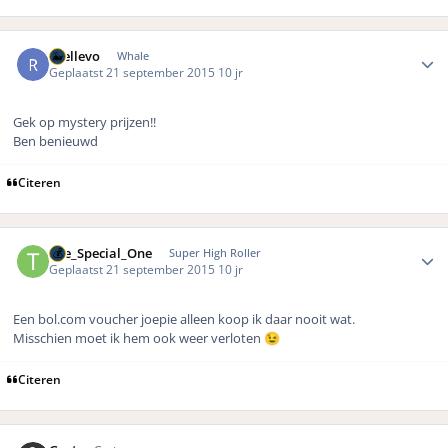
Author stats
rhellevo
Whale
Geplaatst
21 september 2015
10 jr
Gek op mystery prijzen!!
Ben benieuwd
Citeren
Author stats
The_Special_One
Super High Roller
Geplaatst
21 september 2015
10 jr
Een bol.com voucher joepie alleen koop ik daar nooit wat.
Misschien moet ik hem ook weer verloten
😉
Citeren