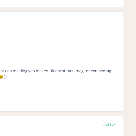
aar een melding van maken . Ik dacht men mag tot een bedrag
)) .
😊
AUTEUR