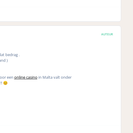
AUTEUR
dat bedrag .
and )
 door een
online casino
in Malta valt onder
!!
😊