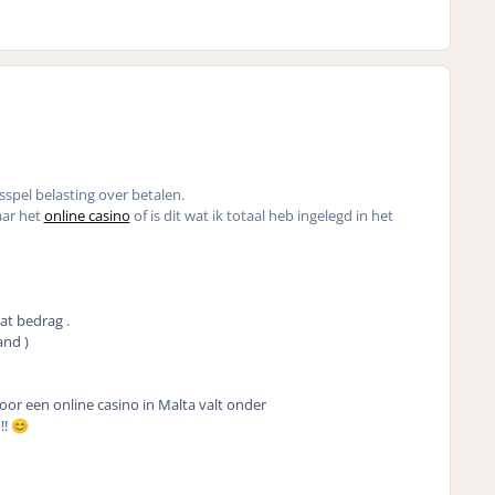
sspel belasting over betalen.
aar het
online casino
of is dit wat ik totaal heb ingelegd in het
dat bedrag .
and )
door een online casino in Malta valt onder
!!
😊