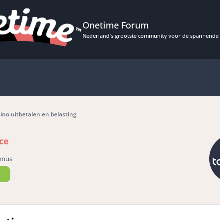
Onetime Forum
Nederland's grootste community voor de spannende 
ino uitbetalen en belasting
ce
onus