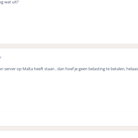
g wat uit?
r
un server op Malta heeft staan , dan hoef je geen belasting te betalen, hela