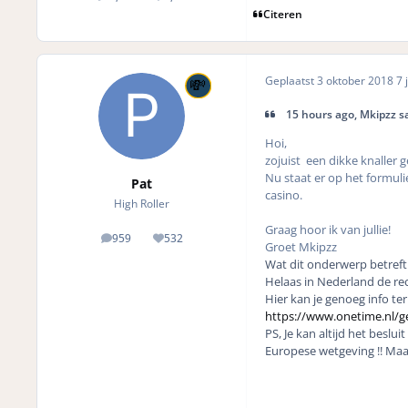
Citeren
Geplaatst
3 oktober 2018
7 j
15 hours ago, Mkipzz sa
Hoi,
zojuist een dikke knaller 
Nu staat er op het formulie
Pat
casino.
High Roller
Graag hoor ik van jullie!
959
532
posts
Reputation
Groet Mkipzz
Wat dit onderwerp betreft ,
Helaas in Nederland de rec
Hier kan je genoeg info te
https://www.onetime.nl/g
PS, Je kan altijd het besl
Europese wetgeving !! Maar 