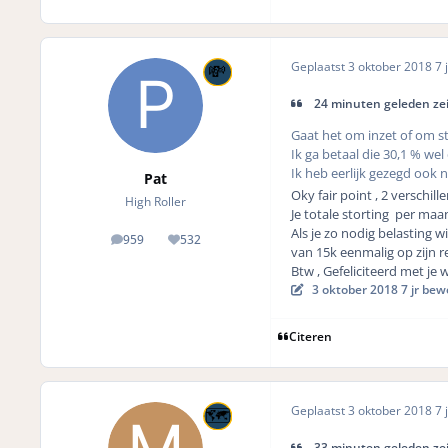
Geplaatst
3 oktober 2018
7 j
24 minuten geleden zei
Gaat het om inzet of om st
Ik ga betaal die 30,1 % we
Ik heb eerlijk gezegd ook
Pat
Oky fair point , 2 verschi
High Roller
Je totale storting
per maand
Als je zo nodig belasting w
959
532
posts
Reputation
van 15k eenmalig op zijn 
Btw , Gefeliciteerd met je wi
3 oktober 2018
7 jr
bewe
Citeren
Geplaatst
3 oktober 2018
7 j
33 minuten geleden zei