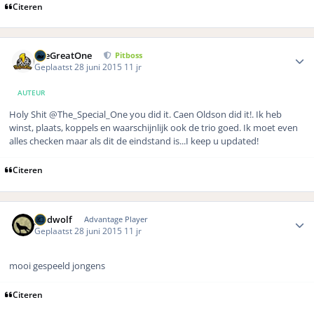
Citeren
Author stats
TheGreatOne
Pitboss
Geplaatst
28 juni 2015
11 jr
AUTEUR
Holy Shit @The_Special_One you did it. Caen Oldson did it!. Ik heb
winst, plaats, koppels en waarschijnlijk ook de trio goed. Ik moet even
alles checken maar als dit de eindstand is...I keep u updated!
Citeren
Author stats
geldwolf
Advantage Player
Geplaatst
28 juni 2015
11 jr
mooi gespeeld jongens
Citeren