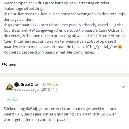
Maar er lopen er 16 dus grote kans op een verrassing en zeker
leuke/hoge uitbetalingen!
Ik zit nu live mee te kijken bij de voorbeschouwingen van de Grote Prijs
der Lage Landen.
Ik ga voor paard 12 (Zorro Photo, met JVMG Verbeeck), Paard 11 (Lobell
Countess met HW Langeweg jr.) en de supertip paard 9 Caen Oldson (J.
de Leeuw) Ze hebben nu een quotering bij winst: 5,10 7,70 en 7.50 voor
Caen. Ik zal mijn account waarde ter waarde van 25€ vol op deze 3
paarden zetten met als zwaartepunt de tip van @The_Special_One
😊
Koppel zo gespeeld win paard 9 met alle combinaties.
Citeren
Author stats
TheGreatOne
Pitboss
Geplaatst
28 juni 2015
11 jr
AUTEUR
Stiekem nog 60€ bij gestort en veel combinaties gespeeld met ook
paard 10 (Quairos Jiel) met een quotering van maar liefst 39,00€ en
wordt getipt (en dan vooral als plaats)