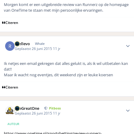
Morgen komt er een uitgebreide review van Runnerz op de homepage
van OneTime te staan met mijn persoonlijke ervaringen.
Citeren
Author stats
rhellevo
Whale
Geplaatst
26 juni 2015
11 jr
Ik netjes een email gekregen dat alles gelukt is, als ik wil uitbetalen kan
dat!!
Maar ik wacht nog eventjes, dit weekend zijn er leuke koersen
Citeren
Author stats
TheGreatOne
Pitboss
Geplaatst
26 juni 2015
11 jr
AUTEUR
https://www.onetime.nl/sportsbetting/review-runnerz-