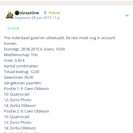
Author stats
TheGreatOne
Pitboss
Geplaatst
28 juni 2015
11 jr
AUTEUR
Trio inderdaad goed en uitbetaald. De rest moet nog in account
komen.
Duindigt, 28.06.2015 6. koers, 16:00
Weddenschap: Trio
Inzet: 0,50 €
Aantal combinaties:
Totaal bedrag: 12,00
Gewonnen 39,50
Uw gekozen paarden:
Positie 1: 9: Caen Oldeson
10: Quairos Jiel
12: Zorro Photo
14: Zorba Oldeson
Positie 2: 9: Caen Oldeson
10: Quairos Jiel
12: Zorro Photo
14: Zorba Oldeson