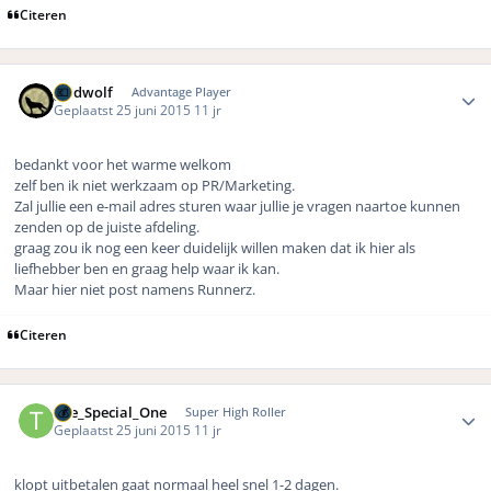
Citeren
Author stats
geldwolf
Advantage Player
Geplaatst
25 juni 2015
11 jr
bedankt voor het warme welkom
zelf ben ik niet werkzaam op PR/Marketing.
Zal jullie een e-mail adres sturen waar jullie je vragen naartoe kunnen
zenden op de juiste afdeling.
graag zou ik nog een keer duidelijk willen maken dat ik hier als
liefhebber ben en graag help waar ik kan.
Maar hier niet post namens Runnerz.
Citeren
Author stats
The_Special_One
Super High Roller
Geplaatst
25 juni 2015
11 jr
klopt uitbetalen gaat normaal heel snel 1-2 dagen.