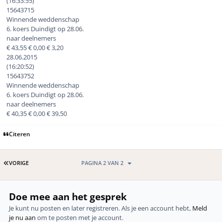
(16:33:55)
15643715
Winnende weddenschap
6. koers Duindigt op 28.06.
naar deelnemers
€ 43,55 € 0,00 € 3,20
28.06.2015
(16:20:52)
15643752
Winnende weddenschap
6. koers Duindigt op 28.06.
naar deelnemers
€ 40,35 € 0,00 € 39,50
Citeren
EERSTE PAGINA
VORIGE
PAGINA 2 VAN 2
Doe mee aan het gesprek
Je kunt nu posten en later registreren. Als je een account hebt,
Meld
je nu aan
om te posten met je account.