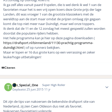
A.s zondag op Duindigt koers 6.
Ik ga zelf alles vanuit paard 9 spelen, die is wel denk ik wel 1 van de
favorieten maar het is een vrij open koers deze Grote prijs der lage
Landen, dit was vroeger 1 van de grootste klassiekers met de
wereldtop aan de start maar omdat de prijzen omlaag zijn gegaan
komt die top niet meer naar Duindigt, maar wel onze toppers.
Ik denk dat de 11 en de 12 zondag het meest gespeeld zullen worden
doordat die populaire rijders hebben.
Het hele programma kan je hier op deze pagina downloaden (
https://drafsport.nl/binnenland/11130-prachtig-programma-
duindigt.html
) of op runnerz bekijken.
Maar er lopen er 16 dus grote kans op een verrassing en zeker
leuke/hoge uitbetalingen!
Citeren
Author stats
The_Special_One
Super High Roller
Geplaatst
25 juni 2015
11 jr
Dit zijn de tips van nakoersen de bekendste drafsport site van
Nederland, zij zien Caen Oldeson dus niet als favoriet.
Nakoersen favoriet(en) volgorde