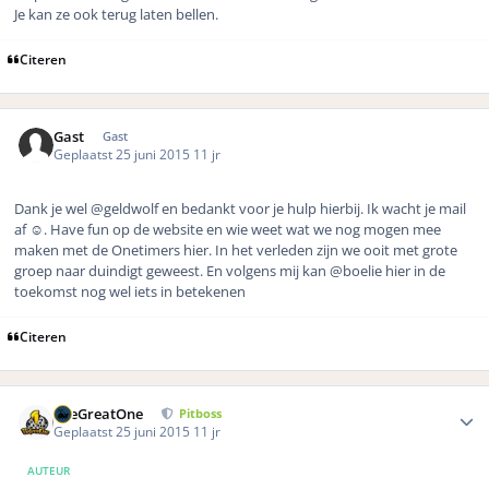
Je kan ze ook terug laten bellen.
Citeren
Gast
Gast
Geplaatst
25 juni 2015
11 jr
Dank je wel @geldwolf en bedankt voor je hulp hierbij. Ik wacht je mail
af ☺️. Have fun op de website en wie weet wat we nog mogen mee
maken met de Onetimers hier. In het verleden zijn we ooit met grote
groep naar duindigt geweest. En volgens mij kan @boelie hier in de
toekomst nog wel iets in betekenen
Citeren
Author stats
TheGreatOne
Pitboss
Geplaatst
25 juni 2015
11 jr
AUTEUR