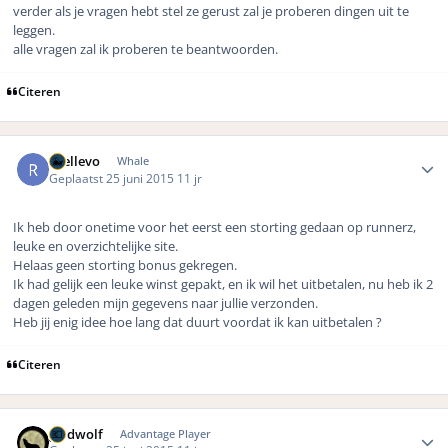
verder als je vragen hebt stel ze gerust zal je proberen dingen uit te
leggen.
alle vragen zal ik proberen te beantwoorden.
Citeren
Author stats
rhellevo
Whale
Geplaatst
25 juni 2015
11 jr
Ik heb door onetime voor het eerst een storting gedaan op runnerz,
leuke en overzichtelijke site.
Helaas geen storting bonus gekregen.
Ik had gelijk een leuke winst gepakt, en ik wil het uitbetalen, nu heb ik 2
dagen geleden mijn gegevens naar jullie verzonden.
Heb jij enig idee hoe lang dat duurt voordat ik kan uitbetalen ?
Citeren
Author stats
geldwolf
Advantage Player