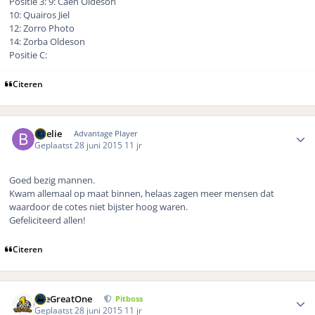
Positie 3: 9: Caen Oldeson
10: Quairos Jiel
12: Zorro Photo
14: Zorba Oldeson
Positie C:
Citeren
Author stats
Boelie
Advantage Player
Geplaatst
28 juni 2015
11 jr
Goed bezig mannen.
Kwam allemaal op maat binnen, helaas zagen meer mensen dat
waardoor de cotes niet bijster hoog waren.
Gefeliciteerd allen!
Citeren
Author stats
TheGreatOne
Pitboss
Geplaatst
28 juni 2015
11 jr