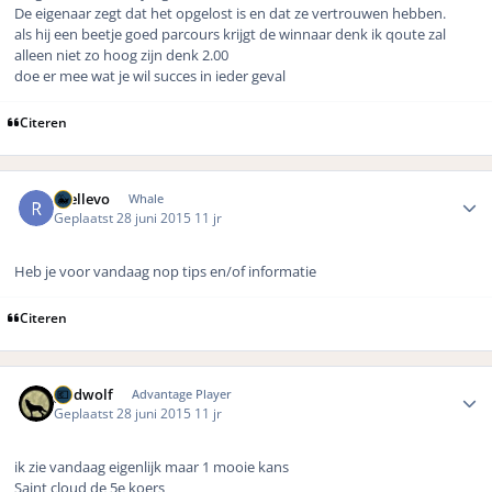
De eigenaar zegt dat het opgelost is en dat ze vertrouwen hebben.
als hij een beetje goed parcours krijgt de winnaar denk ik qoute zal
alleen niet zo hoog zijn denk 2.00
doe er mee wat je wil succes in ieder geval
Citeren
Author stats
rhellevo
Whale
Geplaatst
28 juni 2015
11 jr
Heb je voor vandaag nop tips en/of informatie
Citeren
Author stats
geldwolf
Advantage Player
Geplaatst
28 juni 2015
11 jr
ik zie vandaag eigenlijk maar 1 mooie kans
Saint cloud de 5e koers