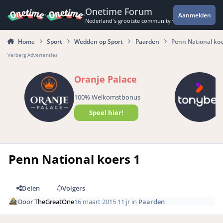
Spring naar bijdragen
Onetime Forum
Aanmelden
Nederland's grootste community voor de spannende 
Home
Sport
Wedden op Sport
Paarden
Penn National koe
Verberg Advertenties
Oranje Palace
100% Welkomstbonus
Speel hier!
Penn National koers 1
Delen
Volgers
Door
TheGreatOne
16 maart 2015
11 jr
in
Paarden