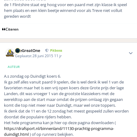
de 1 Flintshire staat erg hoog voor een paard met zijn klasse ik speel
hem plaats en een klein beetje winnend voor als Treve niet volluit
gereden wordt
Citeren
Author stats
TheGreatOne
Pitboss
Geplaatst
28 juni 2015
11 jr
AUTEUR
A.s zondag op Duindigt koers 6.
Ik ga zelf alles vanuit paard 9 spelen, die is wel denk ik wel 1 van de
favorieten maar het is een vrij open koers deze Grote prijs der lage
Landen, dit was vroeger 1 van de grootste klassiekers met de
wereldtop aan de start maar omdat de prijzen omlaag zijn gegaan
komt die top niet meer naar Duindigt, maar wel onze toppers.
Ik denk dat de 11 en de 12 zondag het meest gespeeld zullen worden
doordat die populaire rijders hebben.
Het hele programma kan je hier op deze pagina downloaden (
https://drafsport.nl/binnenland/11130-prachtig-programma-
duindigt.html
) of op runnerz bekijken.