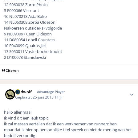
12 S060038 Zorro Photo
5 F090066 Viscount
16 NL070218 Aida Boko
14 NL060308 Zorba Oldeson
Nakoersen outsider(s) volgorde
9 NL090097 Caen Oldeson
11 D080054 Lobell Countess
10 F040099 Quairos Jiel
13 S050011 Vasterbocheckpoint
2 D100073 Stanislawski
Citeren
Author stats
geldwolf
Advantage Player
Geplaatst
25 juni 2015
11 jr
hallo allenmaal
ik vind dit een leuk topic.
ik zal meteen vertellen dat ik een werknemer van runnerz ben.
maar dat ik hier op persoonlijke titel spreek en niet de mening van het
bedrijf verkondig