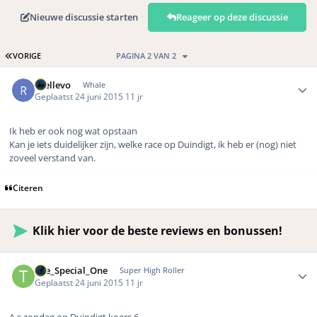
Nieuwe discussie starten
Reageer op deze discussie
EERSTE PAGINA
VORIGE
PAGINA 2 VAN 2
Author stats
rhellevo
Whale
Geplaatst
24 juni 2015
11 jr
Ik heb er ook nog wat opstaan
Kan je iets duidelijker zijn, welke race op Duindigt, ik heb er (nog) niet
zoveel verstand van.
Citeren
Klik hier voor de beste reviews en bonussen!
Author stats
The_Special_One
Super High Roller
Geplaatst
24 juni 2015
11 jr