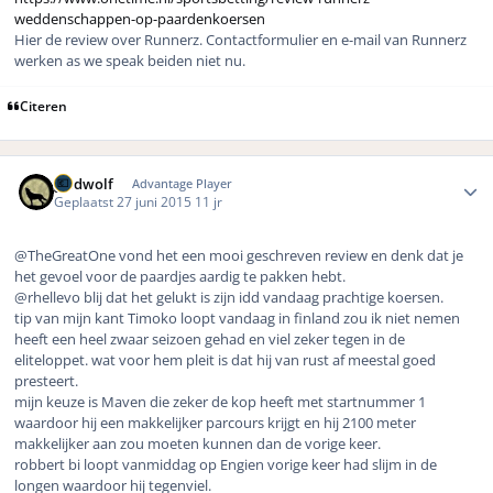
weddenschappen-op-paardenkoersen
Hier de review over Runnerz. Contactformulier en e-mail van Runnerz
werken as we speak beiden niet nu.
Citeren
Author stats
geldwolf
Advantage Player
Geplaatst
27 juni 2015
11 jr
@TheGreatOne vond het een mooi geschreven review en denk dat je
het gevoel voor de paardjes aardig te pakken hebt.
@rhellevo blij dat het gelukt is zijn idd vandaag prachtige koersen.
tip van mijn kant Timoko loopt vandaag in finland zou ik niet nemen
heeft een heel zwaar seizoen gehad en viel zeker tegen in de
eliteloppet. wat voor hem pleit is dat hij van rust af meestal goed
presteert.
mijn keuze is Maven die zeker de kop heeft met startnummer 1
waardoor hij een makkelijker parcours krijgt en hij 2100 meter
makkelijker aan zou moeten kunnen dan de vorige keer.
robbert bi loopt vanmiddag op Engien vorige keer had slijm in de
longen waardoor hij tegenviel.