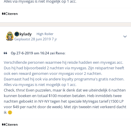
Alles via myvegas is niet mogelijk op 1 acc.
Citeren
Author stats
luckylady
High Roller
Geplaatst
28 juni 2019
7 jr
Op 27-6-2019 om 16:24 zei Reno:
Verschillende personen waarmee hij reisde hadden een myvegas acc.
Dus hij had bijvoorbeeld 2 nachten via myvegas. Zijn reispartner heeft
ook een reward genomen voor myvegas voor 2 nachten.
Daarnaast had hij ook via andere loyalty programma's gratis nachten.
Alles via myvegas is niet mogelijk op 1 acc.
Check, thnx! Even puzzelen, maar ik denk dat we uiteindelijk 6 nachten
kunnen boeken en totaal $100 moeten betalen. Heb inmiddels twee
nachten geboekt in NY-NY tegen het speciale MyVegas tarief (1500 LP
voor $49 per nacht door de week). Met zijn tweeën niet verkeerd dacht
ik
🙂
Citeren