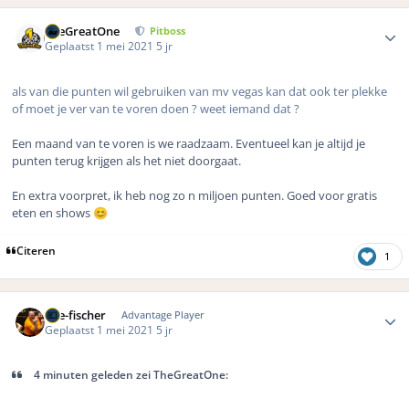
Author stats
TheGreatOne
Pitboss
Geplaatst
1 mei 2021
5 jr
als van die punten wil gebruiken van mv vegas kan dat ook ter plekke
of moet je ver van te voren doen ? weet iemand dat ?
Een maand van te voren is we raadzaam. Eventueel kan je altijd je
punten terug krijgen als het niet doorgaat.
En extra voorpret, ik heb nog zo n miljoen punten. Goed voor gratis
eten en shows
😊
Citeren
1
Author stats
The-fischer
Advantage Player
Geplaatst
1 mei 2021
5 jr
4 minuten geleden zei TheGreatOne: