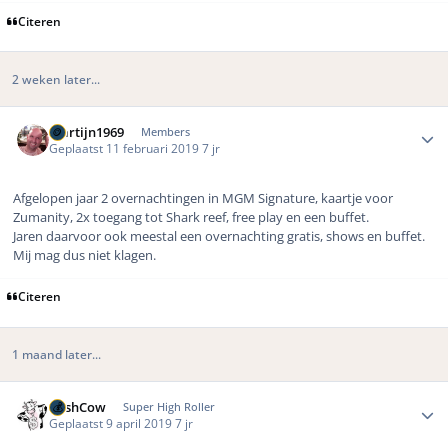
Citeren
2 weken later...
Author stats
Martijn1969
Members
Geplaatst
11 februari 2019
7 jr
Afgelopen jaar 2 overnachtingen in MGM Signature, kaartje voor
Zumanity, 2x toegang tot Shark reef, free play en een buffet.
Jaren daarvoor ook meestal een overnachting gratis, shows en buffet.
Mij mag dus niet klagen.
Citeren
1 maand later...
Author stats
CashCow
Super High Roller
Geplaatst
9 april 2019
7 jr