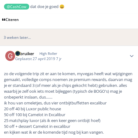
dat doe je goed
@CashCow
😀
Citeren
3 weken later...
Author stats
Gebruiker
High Roller
Geplaatst
27 april 2019
7 jr
zo de volgende trip zit er aan te komen, myvegas heeft wat wijzigingen
gemaakt, volledige comps noemen ze premium rewards, daarvan mag
je er standaard 3 (of meer als je chips gekocht hebt) gebruiken. alles
waarbij je zelf ook iets moet bijleggen (typisch de BOGO's) mag je
onbeperkt inslaan, dus.......
ik hou van omeletjes, dus vier ontbijtbuffetten excalibur
20 off 40 bij Luxor public house
50 off 100 bij Camelot in Excalibur
25 matchplay luxor (als ik een keer geen ontbijt hoef)
50 off + dessert Camelot in excalibur
en kijken wat ik er de komende tijd nog bij kan vangen.