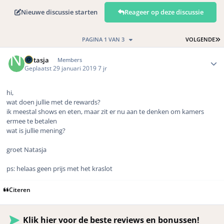
Nieuwe discussie starten
Reageer op deze discussie
L
PAGINA 1 VAN 3
VOLGENDE
Author stats
Natasja
Members
Geplaatst
29 januari 2019
7 jr
hi,
wat doen jullie met de rewards?
ik meestal shows en eten, maar zit er nu aan te denken om kamers
ermee te betalen
wat is jullie mening?
groet Natasja
ps: helaas geen prijs met het kraslot
Citeren
Klik hier voor de beste reviews en bonussen!