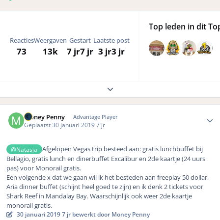
Top leden in dit To
Reacties
Weergaven
Gestart
Laatste post
73
13k
7 jr
7 jr
3 jr
3 jr
Expand topic overview
Author stats
Money Penny
Advantage Player
Geplaatst
30 januari 2019
7 jr
Afgelopen Vegas trip besteed aan: gratis lunchbuffet bij
@Natasja
Bellagio, gratis lunch en dinerbuffet Excalibur en 2de kaartje (24 uurs
pas) voor Monorail gratis.
Een volgende x dat we gaan wil ik het besteden aan freeplay 50 dollar,
Aria dinner buffet (schijnt heel goed te zijn) en ik denk 2 tickets voor
Shark Reef in Mandalay Bay. Waarschijnlijk ook weer 2de kaartje
monorail gratis.
30 januari 2019
7 jr
bewerkt door Money Penny