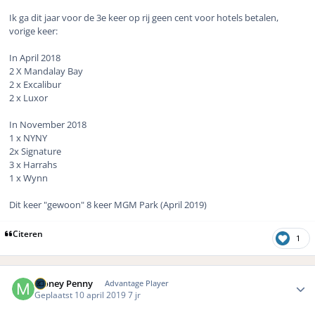
Ik ga dit jaar voor de 3e keer op rij geen cent voor hotels betalen,
vorige keer:
In April 2018
2 X Mandalay Bay
2 x Excalibur
2 x Luxor
In November 2018
1 x NYNY
2x Signature
3 x Harrahs
1 x Wynn
Dit keer "gewoon" 8 keer MGM Park (April 2019)
Citeren
1
Author stats
Money Penny
Advantage Player
Geplaatst
10 april 2019
7 jr