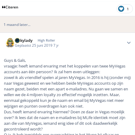
Citeren
1
1 maand later...
Author stats
luckylady
High Roller
Geplaatst
25 juni 2019
7 jr
Guys & Gals,
vraagje: heeft iemand ervaring met het koppelen van twee MyVegas
accounts aan één persoon? Ik zal hem even uitleggen:
zowel ik als vriendlief spelen al jaren MyVegas. In 2016 is hij (zonder mij)
naar Vegas geweest en we hebben beide MyVegas accounts op zijn
naam gezet, beiden met een apart e-mailadres. Nu gaan we samen en
willen we de 4 miljoen loyalty zo effectief mogelijk inzetten. Maar,
eenmaal gekoppeld kun je de naam en email bij MyVegas niet meer
wijzigen en punten overdragen kan ook niet.
Dus, heeft iemand ervaring hiermee? Doen ze daar in Vegas moeilijk
over? Ik lees dat de naam en e-mailadres bij MLife identiek moet zijn
aan die van MyVegas, iemand enig idee of dit ook daadwerkelijk
gecontroleerd wordt?
O ja, ik heb inmiddels een overnachting in het Wynn bij elkaar en