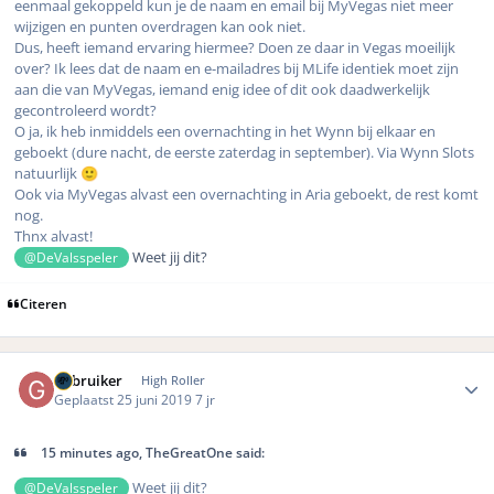
eenmaal gekoppeld kun je de naam en email bij MyVegas niet meer
wijzigen en punten overdragen kan ook niet.
Dus, heeft iemand ervaring hiermee? Doen ze daar in Vegas moeilijk
over? Ik lees dat de naam en e-mailadres bij MLife identiek moet zijn
aan die van MyVegas, iemand enig idee of dit ook daadwerkelijk
gecontroleerd wordt?
O ja, ik heb inmiddels een overnachting in het Wynn bij elkaar en
geboekt (dure nacht, de eerste zaterdag in september). Via Wynn Slots
natuurlijk
🙂
Ook via MyVegas alvast een overnachting in Aria geboekt, de rest komt
nog.
Thnx alvast!
Weet jij dit?
@DeValsspeler
Citeren
Author stats
Gebruiker
High Roller
Geplaatst
25 juni 2019
7 jr
15 minutes ago, TheGreatOne said:
Weet jij dit?
@DeValsspeler