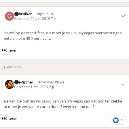
Author stats
Gebruiker
High Roller
Geplaatst
29 juni 2019
7 jr
let wel op de resort fees, die moet je ook bij MyVegas overnachtingen
betalen. plm 40 $ per nacht.
Citeren
1 jaar later...
Author stats
The-fischer
Advantage Player
Geplaatst
1 mei 2021
5 jr
als van die punten wil gebruiken van mv vegas kan dat ook ter plekke
of moet je ver van te voren doen ? weet iemand dat ?
Citeren
1