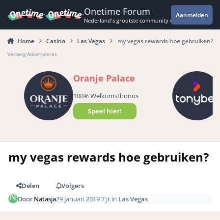
Spring naar bijdragen
Onetime Forum
Aanmelden
Nederland's grootste community voor de spannende 
Home
Casino
Las Vegas
my vegas rewards hoe gebruiken?
Verberg Advertenties
Oranje Palace
100% Welkomstbonus
Speel hier!
my vegas rewards hoe gebruiken?
Delen
Volgers
Door
Natasja
29 januari 2019
7 jr
in
Las Vegas