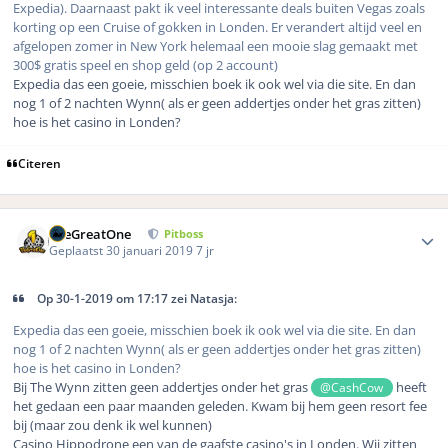
Expedia). Daarnaast pakt ik veel interessante deals buiten Vegas zoals
korting op een Cruise of gokken in Londen. Er verandert altijd veel en
afgelopen zomer in New York helemaal een mooie slag gemaakt met
300$ gratis speel en shop geld (op 2 account)
Expedia das een goeie, misschien boek ik ook wel via die site. En dan
nog 1 of 2 nachten Wynn( als er geen addertjes onder het gras zitten)
hoe is het casino in Londen?
Citeren
Author stats
TheGreatOne
Pitboss
Geplaatst
30 januari 2019
7 jr
Op 30-1-2019 om 17:17 zei Natasja:
Expedia das een goeie, misschien boek ik ook wel via die site. En dan
nog 1 of 2 nachten Wynn( als er geen addertjes onder het gras zitten)
hoe is het casino in Londen?
Bij The Wynn zitten geen addertjes onder het gras
heeft
@CashCow
het gedaan een paar maanden geleden. Kwam bij hem geen resort fee
bij (maar zou denk ik wel kunnen)
Casino Hippodrone een van de gaafste casino's in Londen. Wij zitten