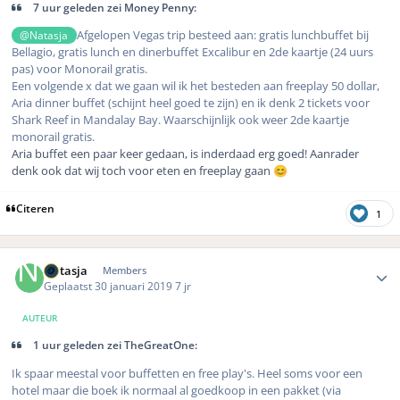
7 uur geleden zei Money Penny:
Afgelopen Vegas trip besteed aan: gratis lunchbuffet bij
@Natasja
Bellagio, gratis lunch en dinerbuffet Excalibur en 2de kaartje (24 uurs
pas) voor Monorail gratis.
Een volgende x dat we gaan wil ik het besteden aan freeplay 50 dollar,
Aria dinner buffet (schijnt heel goed te zijn) en ik denk 2 tickets voor
Shark Reef in Mandalay Bay. Waarschijnlijk ook weer 2de kaartje
monorail gratis.
Aria buffet een paar keer gedaan, is inderdaad erg goed! Aanrader
denk ook dat wij toch voor eten en freeplay gaan
😊
Citeren
1
Author stats
Natasja
Members
Geplaatst
30 januari 2019
7 jr
AUTEUR
1 uur geleden zei TheGreatOne:
Ik spaar meestal voor buffetten en free play's. Heel soms voor een
hotel maar die boek ik normaal al goedkoop in een pakket (via