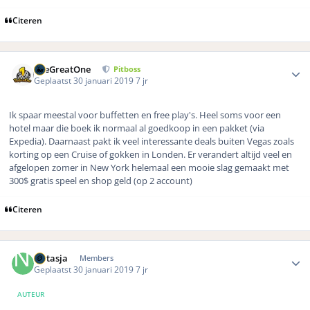
Citeren
Author stats
TheGreatOne
Pitboss
Geplaatst
30 januari 2019
7 jr
Ik spaar meestal voor buffetten en free play's. Heel soms voor een
hotel maar die boek ik normaal al goedkoop in een pakket (via
Expedia). Daarnaast pakt ik veel interessante deals buiten Vegas zoals
korting op een Cruise of gokken in Londen. Er verandert altijd veel en
afgelopen zomer in New York helemaal een mooie slag gemaakt met
300$ gratis speel en shop geld (op 2 account)
Citeren
Author stats
Natasja
Members
Geplaatst
30 januari 2019
7 jr
AUTEUR