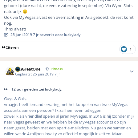
geboekt (dure nacht, de eerste zaterdag in september). Via Wynn Slots
natuurlijk
🙂
Ook via MyVegas alvast een overnachting in Aria geboekt, de rest komt
nog.
Thnx alvast!
25 juni 2019
7 jr
bewerkt door luckylady
Citeren
1
Author stats
TheGreatOne
Pitboss
Geplaatst
25 juni 2019
7 jr
12 uur geleden zei luckylady:
Guys & Gals,
vraagje: heeft iemand ervaring met het koppelen van twee MyVegas
accounts aan één persoon? Ik zal hem even uitleggen:
zowel ik als vriendlief spelen al jaren MyVegas. In 2016 is hij (zonder mij)
naar Vegas geweest en we hebben beide MyVegas accounts op zijn
naam gezet, beiden met een apart e-mailadres. Nu gaan we samen en
willen we de 4 miljoen loyalty zo effectief mogelijk inzetten. Maar,