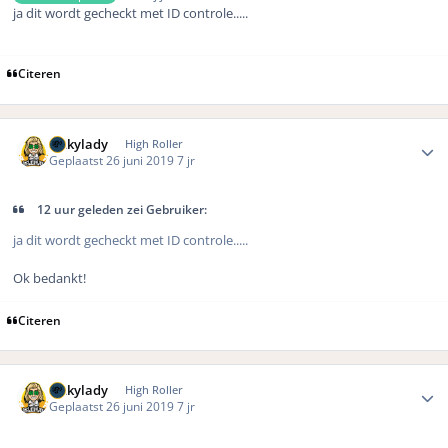
ja dit wordt gecheckt met ID controle.....
Citeren
Author stats
luckylady
High Roller
Geplaatst
26 juni 2019
7 jr
12 uur geleden zei Gebruiker:
ja dit wordt gecheckt met ID controle.....
Ok bedankt!
Citeren
Author stats
luckylady
High Roller
Geplaatst
26 juni 2019
7 jr