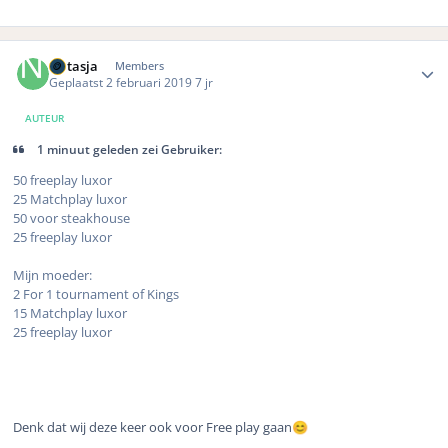
Author stats
Natasja
Members
Geplaatst
2 februari 2019
7 jr
AUTEUR
1 minuut geleden zei Gebruiker:
50 freeplay luxor
25 Matchplay luxor
50 voor steakhouse
25 freeplay luxor
Mijn moeder:
2 For 1 tournament of Kings
15 Matchplay luxor
25 freeplay luxor
Denk dat wij deze keer ook voor Free play gaan
😊