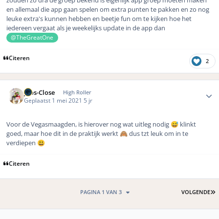
zouden zo dra de groep bekend is eigenlijk app groep moeten maken
en allemaal die app gaan spelen om extra punten te pakken en zo nog
leuke extra's kunnen hebben en beetje fun om te kijken hoe het
iedereen vergaat als je weekelijks update in de app dan
@TheGreatOne
Citeren
2
Author stats
Joos-Close
High Roller
Geplaatst
1 mei 2021
5 jr
Voor de Vegasmaagden, is hierover nog wat uitleg nodig
klinkt
😅
goed, maar hoe dit in de praktijk werkt
dus tzt leuk om in te
🙈
verdiepen
😃
Citeren
L
PAGINA 1 VAN 3
VOLGENDE