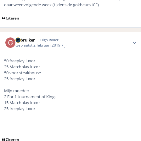
daar weer volgende week (tijdens de gokbeurs ICE)
Citeren
Author stats
Gebruiker
High Roller
Geplaatst
2 februari 2019
7 jr
50 freeplay luxor
25 Matchplay luxor
50 voor steakhouse
25 freeplay luxor
Mijn moeder:
2 For 1 tournament of Kings
15 Matchplay luxor
25 freeplay luxor
Citeren