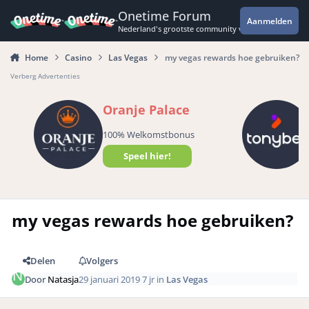
Spring naar bijdragen
Onetime Forum
Aanmelden
Nederland's grootste community voor de spannende 
Home
Casino
Las Vegas
my vegas rewards hoe gebruiken?
Verberg Advertenties
Oranje Palace
100% Welkomstbonus
Speel hier!
my vegas rewards hoe gebruiken?
Delen
Volgers
Door
Natasja
29 januari 2019
7 jr
in
Las Vegas