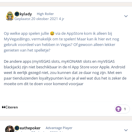
Author stats
luckylady
High Roller
Geplaatst
20 oktober 2021
4 jr
Op welke app spelen jullie
via de AppStore kom ik alleen bij
😅
MyVegasBingo, vermakelijk om te spelen! Maar kan ik hier evt nog
gebruik voordeel van hebben in Vegas? Of gewoon alleen lekker
genieten van het spelletje?
De andere apps (myVEGAS slots, myKONAMI slots en myVEGAS
blackjack) zijn niet beschikbaar in de nl App Store voor Apple. Android
weet ik eerlijk gezegd niet, zou kunnen dat ze daar nog zijn. Met een
paar tienduizenden loyaltypunten kun je al wel wat dus het is zeker de
moeite om dit te doen voor komend voorjaar
Citeren
1
Author stats
ibreathepoker
Advantage Player