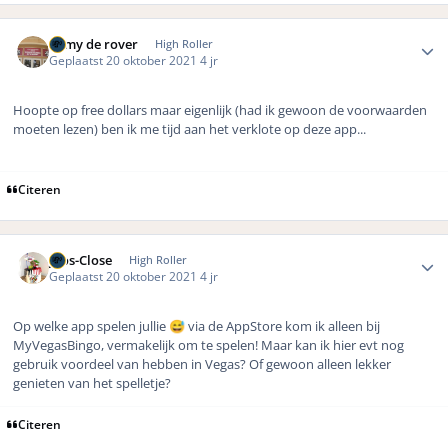
Author stats
Remy de rover
High Roller
Geplaatst
20 oktober 2021
4 jr
Hoopte op free dollars maar eigenlijk (had ik gewoon de voorwaarden
moeten lezen) ben ik me tijd aan het verklote op deze app...
Citeren
Author stats
Joos-Close
High Roller
Geplaatst
20 oktober 2021
4 jr
Op welke app spelen jullie
via de AppStore kom ik alleen bij
😅
MyVegasBingo, vermakelijk om te spelen! Maar kan ik hier evt nog
gebruik voordeel van hebben in Vegas? Of gewoon alleen lekker
genieten van het spelletje?
Citeren