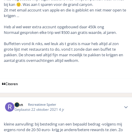
bij kan
. Was aan t sparen voor de grand canyon.
🙁
Zit met email account van apple en die is geblokt en niet meer open te
krijgen ...
Heb al wel weer extra account opgebouwd daar 450k ong
Normaal gesproken elke trip wel $500 aan gratis waarde, al jaren.
Buffetten vond ik niks, wel leuk als t gratis is maar heb altijd al zon
grote lijst met restaurants to do, vond t zonde dan een buffet te
pakken. De shows wel altijd fijn maar moeilijk te pakken te krijgen en
aantal gratis overnachtingen altijd welkom.
Citeren
Author stats
ryan
Recreatieve Speler
Geplaatst
22 oktober 2021
4 jr
kleine aanvulling: bij besteding van een bepaald bedrag -volgens mij
ergens rond de 20-50 euro- krijg je andere/betere rewards te zien. Zo