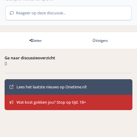
Reageer op deze discussie...
Delen
Volgers
Ga naar discussieoverzicht
Mededelingen
Lees het laatste nieuws op Onetime.nl!
Wat kost gokken jou? Stop op tijd. 18+