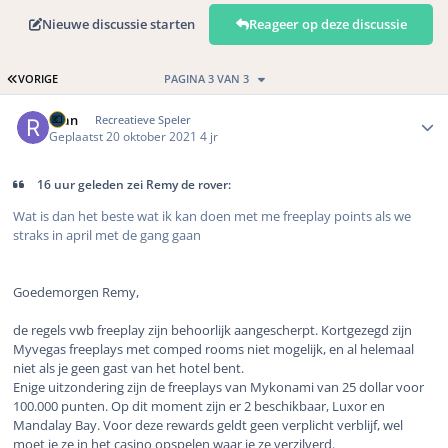
Nieuwe discussie starten
Reageer op deze discussie
EERSTE PAGINA
VORIGE
PAGINA 3 VAN 3
Author stats
ryan
Recreatieve Speler
Geplaatst
20 oktober 2021
4 jr
16 uur geleden zei Remy de rover:
Wat is dan het beste wat ik kan doen met me freeplay points als we
straks in april met de gang gaan
Goedemorgen Remy,
de regels vwb freeplay zijn behoorlijk aangescherpt. Kortgezegd zijn
Myvegas freeplays met comped rooms niet mogelijk, en al helemaal
niet als je geen gast van het hotel bent.
Enige uitzondering zijn de freeplays van Mykonami van 25 dollar voor
100.000 punten. Op dit moment zijn er 2 beschikbaar, Luxor en
Mandalay Bay. Voor deze rewards geldt geen verplicht verblijf, wel
moet je ze in het casino opspelen waar je ze verzilverd.