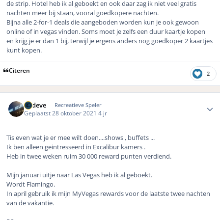
de strip. Hotel heb ik al geboekt en ook daar zag ik niet veel gratis
nachten meer bij staan, vooral goedkopere nachten.
Bijna alle 2-for-1 deals die aangeboden worden kun je ook gewoon
online of in vegas vinden. Soms moet je zelfs een duur kaartje kopen
en krijg je er dan 1 bij, terwijl je ergens anders nog goedkoper 2 kaartjes
kunt kopen.
Citeren
2
Author stats
Bedeve
Recreatieve Speler
Geplaatst
28 oktober 2021
4 jr
Tis even wat je er mee wilt doen....shows , buffets ...
Ik ben alleen geintresseerd in Excalibur kamers .
Heb in twee weken ruim 30 000 reward punten verdiend.
Mijn januari uitje naar Las Vegas heb ik al geboekt.
Wordt Flamingo.
In april gebruik ik mijn MyVegas rewards voor de laatste twee nachten
van de vakantie.