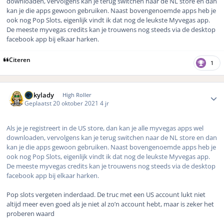
downloaden, vervolgens kan je terug switchen naar de NL store en dan
kan je die apps gewoon gebruiken. Naast bovengenoemde apps heb je
ook nog Pop Slots, eigenlijk vindt ik dat nog de leukste Myvegas app.
De meeste myvegas credits kan je trouwens nog steeds via de desktop
facebook app bij elkaar harken.
Citeren
1
Author stats
luckylady
High Roller
Geplaatst
20 oktober 2021
4 jr
Als je je registreert in de US store, dan kan je alle myvegas apps wel
downloaden, vervolgens kan je terug switchen naar de NL store en dan
kan je die apps gewoon gebruiken. Naast bovengenoemde apps heb je
ook nog Pop Slots, eigenlijk vindt ik dat nog de leukste Myvegas app.
De meeste myvegas credits kan je trouwens nog steeds via de desktop
facebook app bij elkaar harken.
Pop slots vergeten inderdaad. De truc met een US account lukt niet
altijd meer even goed als je niet al zo’n account hebt, maar is zeker het
proberen waard