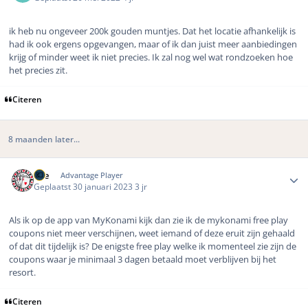
ik heb nu ongeveer 200k gouden muntjes. Dat het locatie afhankelijk is
had ik ook ergens opgevangen, maar of ik dan juist meer aanbiedingen
krijg of minder weet ik niet precies. Ik zal nog wel wat rondzoeken hoe
het precies zit.
Citeren
8 maanden later...
Author stats
Ace
Advantage Player
Geplaatst
30 januari 2023
3 jr
Als ik op de app van MyKonami kijk dan zie ik de mykonami free play
coupons niet meer verschijnen, weet iemand of deze eruit zijn gehaald
of dat dit tijdelijk is? De enigste free play welke ik momenteel zie zijn de
coupons waar je minimaal 3 dagen betaald moet verblijven bij het
resort.
Citeren