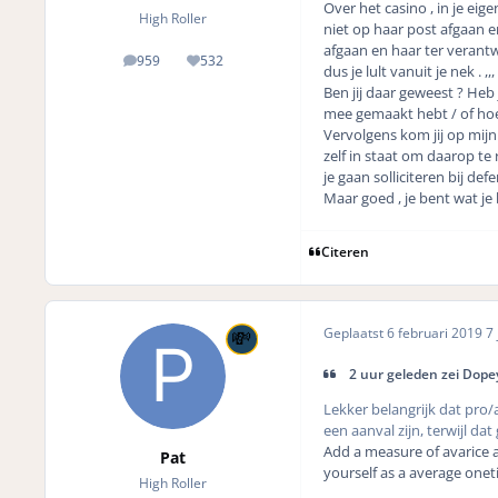
Over het casino , in je eige
High Roller
niet op haar post afgaan en
afgaan en haar ter verantwoo
959
532
posts
Reputation
dus je lult vanuit je nek . ,
Ben jij daar geweest ? Heb
mee gemaakt hebt / of hoe j
Vervolgens kom jij op mijn
zelf in staat om daarop te r
je gaan solliciteren bij defe
Maar goed , je bent wat je 
Citeren
Geplaatst
6 februari 2019
7 
2 uur geleden zei Dope
Lekker belangrijk dat pro/a
een aanval zijn, terwijl da
Add a measure of avarice a
Pat
yourself as a average one
High Roller