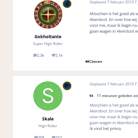
Geplaatst
7 februari 2019
7 
Misschien is het goed als 
Akersloot. En over hoe wij 
voor me, maar ik begin nu 
gaan wagen in Akersloot e
Gokholtante
Super High Roller
2,3k
2,1k
posts
Reputation
Citeren
Geplaatst
7 februari 2019
7 
11 minuten geleden zei
Misschien is het goed als
Akersloot. En over hoe wij 
voor me, maar ik begin nu 
Skale
gaan wagen in Akersloot e
High Roller
Ik vind het prima.
708
257