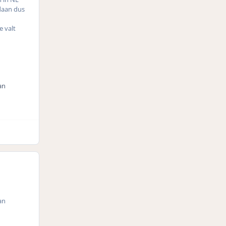
edaan dus
e valt
an
an