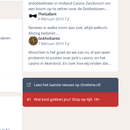
@dobbelsteen in Holland Casino Zandvoort om
een boom op te zetten over de Dobbelsteen
TheGallant
Roulette theorieën en samen de kunst van het
6 februari 2019
7 jr
roulettespel te evalueren. Misschien oo
Reviews in welke vorm dan ook, altijd welkom.
Alsnog bedankt....
anderen
Gokholtante
7 februari 2019
7 jr
Misschien is het goed als we van nu af aan weer
proberen te posten over Jack's casino, en het
casino in Akersloot. En over hoe wij vinden dat
het daar gaat. Ik ben er zelf nog nooit geweest,
het is be
Mededelingen
Lees het laatste nieuws op Onetime.nl!
Wat kost gokken jou? Stop op tijd. 18+
 in NL