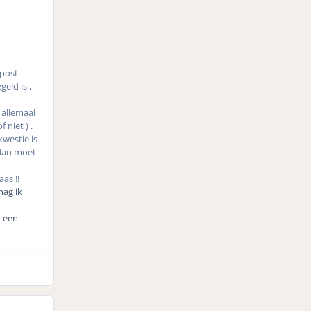
 post
eld is ,
 allemaal
 niet ) .
kwestie is
, dan moet
aas !!
mag ik
n een