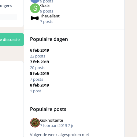
9 posts
olgers
Skale
9 posts
TheGallant
7 posts
Populaire dagen
e discussie
6 feb 2019
22 posts
7 feb 2019
20 posts
5 feb 2019
7 posts
8 feb 2019
1 post
Populaire posts
Gokholtante
7 februari 2019
7 jr
Volgende week afgesproken met