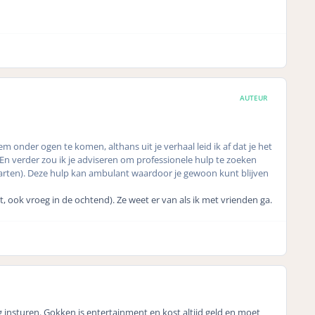
AUTEUR
leem onder ogen te komen, althans uit je verhaal leid ik af dat je het
n. En verder zou ik je adviseren om professionele hulp te zoeken
starten). Deze hulp kan ambulant waardoor je gewoon kunt blijven
, ook vroeg in de ochtend). Ze weet er van als ik met vrienden ga.
g insturen. Gokken is entertainment en kost altijd geld en moet