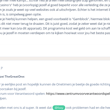
je hier mee kampt... Echter heb je al een heel belangrijke stap genomen, en d
asino's" heb je (voorlopig) jezelf al goed beperkt voor alle verleiding die ze 
je zoals je weet op veel websites ook al uitschrijven. Echter is het internet b
n is, is simpelweg geen optie.
e je hierbij kunnen helpen, een goed voorbeeld is "Gamblock", hiermee blokke
s dit niet meer terug te draaien. Dit is juist goed, zodat je zeker weet dat 
 meer kan (via dit apparaat). Dit programma kost wel geld om aan te schaff
ou je jezelf in moeten verdiepen om te kijken hoe/wat voor jou het beste pas
 jr
 zei TheGreatOne:
je eerlijke post en hopelijk kunnen de Onetimers je beetje de goede richtin
rzaken bij jezelf.
trum voor Verantwoord spelen:
https://www.centrumvoorverantwoordspele
lpen.
elen met ons is al super. Ik weet dat
ook problemen had en die heef
@foxy