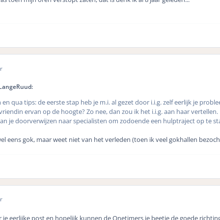
r
 LangeRuud:
n qua tips: de eerste stap heb je m.i. al gezet door i.i.g. zelf eerlijk je prob
 vriendin ervan op de hoogte? Zo nee, dan zou ik het i.i.g. aan haar vertelle
e kan je doorverwijzen naar specialisten om zodoende een hulptraject op te 
wel eens gok, maar weet niet van het verleden (toen ik veel gokhallen bezocht
r
je eerlijke post en hopelijk kunnen de Onetimers je beetje de goede richtin