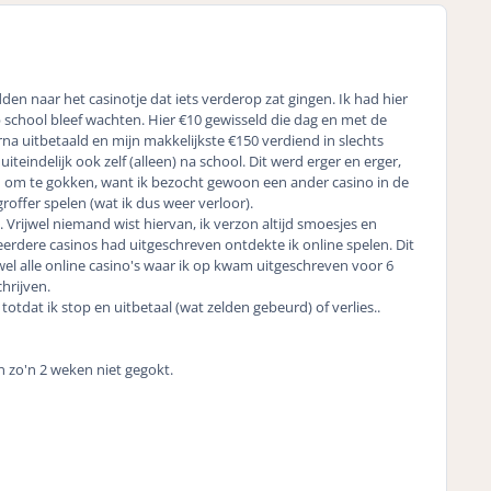
en naar het casinotje dat iets verderop zat gingen. Ik had hier
chool bleef wachten. Hier €10 gewisseld die dag en met de
na uitbetaald en mijn makkelijkste €150 verdiend in slechts
teindelijk ook zelf (alleen) na school. Dit werd erger en erger,
van om te gokken, want ik bezocht gewoon een ander casino in de
groffer spelen (wat ik dus weer verloor).
 Vrijwel niemand wist hiervan, ik verzon altijd smoesjes en
meerdere casinos had uitgeschreven ontdekte ik online spelen. Dit
wel alle online casino's waar ik op kwam uitgeschreven voor 6
chrijven.
totdat ik stop en uitbetaal (wat zelden gebeurd) of verlies..
 zo'n 2 weken niet gegokt.