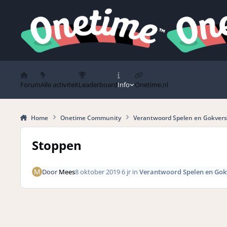
Spring naar bijdragen
Forum
Alle activiteit
Leaderboard
Info
Onetime.nl
Home
Onetime Community
Verantwoord Spelen en Gokvers
Stoppen
Door
Mees
8 oktober 2019
6 jr
in
Verantwoord Spelen en Gok