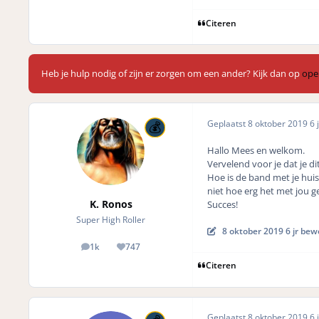
Citeren
Heb je hulp nodig of zijn er zorgen om een ander? Kijk dan op
ope
Geplaatst
8 oktober 2019
6 j
Hallo Mees en welkom.
Vervelend voor je dat je d
Hoe is de band met je huisa
niet hoe erg het met jou ge
K. Ronos
Succes!
Super High Roller
8 oktober 2019
6 jr
bewe
1k
747
posts
Reputation
Citeren
Geplaatst
8 oktober 2019
6 j