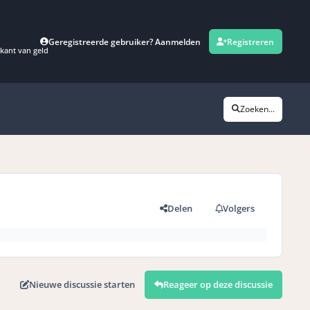
Geregistreerde gebruiker? Aanmelden
Registreren
kant van geld
Zoeken...
Delen
Volgers
Nieuwe discussie starten
Reageer op deze discussie