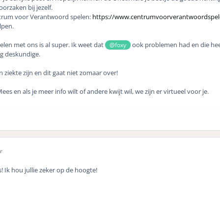
rzaken bij jezelf.
trum voor Verantwoord spelen:
https://www.centrumvoorverantwoordspele
lpen.
elen met ons is al super. Ik weet dat
ook problemen had en die heef
@foxy
ng deskundige.
 ziekte zijn en dit gaat niet zomaar over!
 en als je meer info wilt of andere kwijt wil, we zijn er virtueel voor je.
r
s! Ik hou jullie zeker op de hoogte!