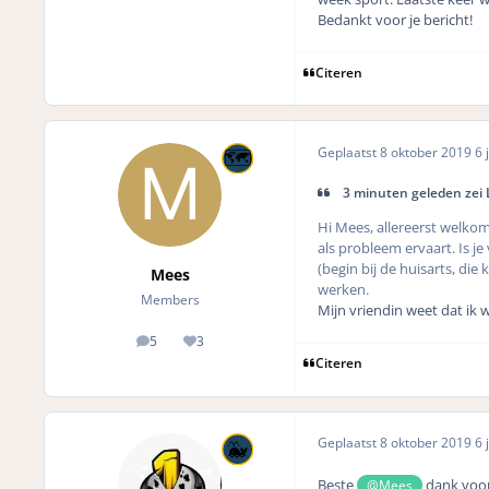
Bedankt voor je bericht!
Citeren
Geplaatst
8 oktober 2019
6 j
3 minuten geleden zei
Hi Mees, allereerst welkom e
als probleem ervaart. Is je
(begin bij de huisarts, di
Mees
werken.
Members
Mijn vriendin weet dat ik 
5
3
posts
Reputation
Citeren
Geplaatst
8 oktober 2019
6 j
Beste
dank voor 
@Mees