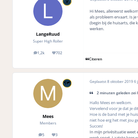
Hi Mees, allereerst welkom e
als probleem ervaart. Is je
(begin bij de huisarts, di
werken.
LangeRuud
Super High Roller
1,2k
702
posts
Reputation
Citeren
Geplaatst
8 oktober 2019
6 j
2 minuten geleden zei 
Hallo Mees en welkom.
Vervelend voor je dat je d
Hoe is de band met je huisa
Mees
niet hoe erg het met jou ge
Members
Succes!
In mijn privésituatie weet
5
3
posts
Reputation
week sport. Laatste keer wa