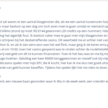
r
l zat waren er een aantal klasgenoten die, als we een aantal tussenuren hadd
n maar besloot op een dag om toch even mee te gaan omdat er niemand op s
d klikte (stond op inzet 50) €144 gewonnen (20 credits op een nummer). Hier
g het eigenlijk fout. Ik besloot vaker mee te gaan met mijn klasgenoten en ui
e schrijven bij het desbetreffende casino. Dit weerhield me er echter niet 
loor ik, en als ik dan eens won was het wel flink, maar ging ik de keren erna 
 al om 10.00, toen het casino geopend was te vinden achter de roulettetafel.
 vrij veel geld om dit te kunnen financieren. Toen ik het beu was en me bij 
hoge inzetten. Gelukkig een keer €6000 teruggewonnen en mezelf ook bij vrij
itcasino spelen met mijn BTC die ik kocht, hier kan ik me dus niet goed uits
aarde van geld kunnen beseffen. Tijdens het spelen lijkt het me niets te doen, 
?
d, een nieuwe baan gevonden waar ik 40u in de week werk, een vriendin en