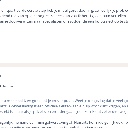
n qua tips: de eerste stap heb je m.i. al gezet door i.i.g. zelf eerlijk je prob
 vriendin ervan op de hoogte? Zo nee, dan zou ik het i.i.g. aan haar vertelle
e kan je doorverwijzen naar specialisten om zodoende een hulptraject op te 
r
K. Ronos:
it nu meemaakt, en goed dat je erover praat. Weet je omgeving dat je veel go
rts? Gokverslaving is een officiële ziekte waar je hulp voor kunt krijgen, en
steld is, maar als je privéleven eronder gaat lijden zou ik dat zeker overweg
 eigenlijk niemand van mijn gokverslaving af. Huisarts kom ik eigenlijk ook
s toen mijn oren verstopt zaten, dat is denk ik al 8 jaar geleden...