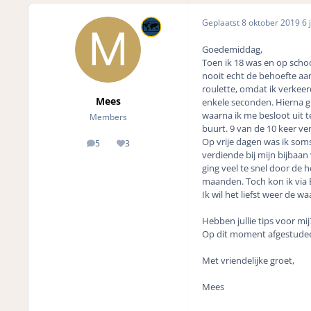
Geplaatst
8 oktober 2019
6 j
Goedemiddag,
Toen ik 18 was en op schoo
nooit echt de behoefte aa
roulette, omdat ik verkeer
Mees
enkele seconden. Hierna gin
waarna ik me besloot uit t
Members
buurt. 9 van de 10 keer ver
Op vrije dagen was ik soms
5
3
posts
Reputation
verdiende bij mijn bijbaan
ging veel te snel door de 
maanden. Toch kon ik via B
Ik wil het liefst weer de w
Hebben jullie tips voor mij
Op dit moment afgestudeer
Met vriendelijke groet,
Mees