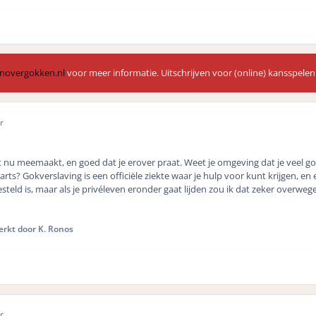
novergokken.nl
voor meer informatie. Uitschrijven voor (online) kansspelen
r
it nu meemaakt, en goed dat je erover praat. Weet je omgeving dat je veel go
rts? Gokverslaving is een officiële ziekte waar je hulp voor kunt krijgen, en
steld is, maar als je privéleven eronder gaat lijden zou ik dat zeker overweg
rkt door K. Ronos
r