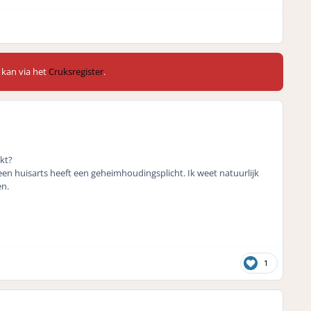
 kan via het
Cruksregister
.
kt?
 een huisarts heeft een geheimhoudingsplicht. Ik weet natuurlijk
en.
1