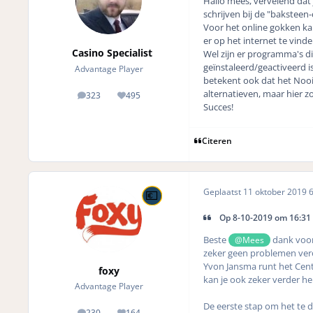
Hallo mees, vervelend dat 
schrijven bij de "baksteen-c
Voor het online gokken kan 
er op het internet te vinde
Casino Specialist
Wel zijn er programma's di
geïnstaleerd/geactiveerd i
Advantage Player
betekent ook dat het Nooit
alternatieven, maar hier z
323
495
posts
Reputation
Succes!
Citeren
Geplaatst
11 oktober 2019
6
Op 8-10-2019 om 16:31
Beste
dank voor 
@Mees
zeker geen problemen veroo
Yvon Jansma runt het Cen
foxy
kan je ook zeker verder he
Advantage Player
De eerste stap om het te d
230
164