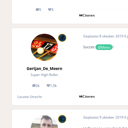
5
3
posts
Reputation
Citeren
Geplaatst
8 oktober 2019
6 j
Succes
!
@Mees
Gertjan_De_Meern
Super High Roller
2k
1,5k
posts
Reputation
Citeren
Locatie
Utrecht
Geplaatst
9 oktober 2019
6 j