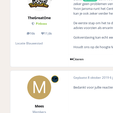
zeker geen problemen veroo
Yvon Jansma runt het Cen
kan je ook zeker verder he
TheGreatOne
De eerste stap om het te d
Pitboss
advies voorzien als ervari
16k
11,6k
posts
Reputation
Gokverslaving kan echt een
Locatie
Blauwestad
Houdt ons op de hoogte Mees
Citeren
Geplaatst
8 oktober 2019
6 j
Bedankt voor jullie reactie
Mees
Members