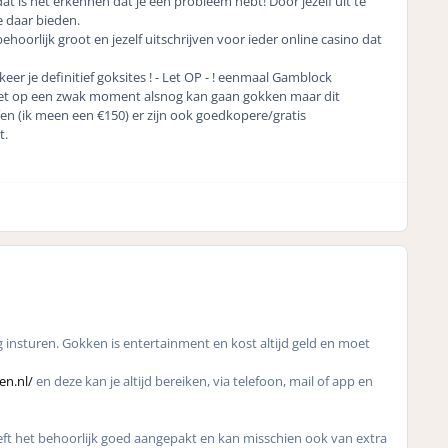
at is het erkennen dat je een probleem hebt! Door jezelf uit te
je daar bieden.
ehoorlijk groot en jezelf uitschrijven voor ieder online casino dat
er je definitief goksites ! - Let OP - ! eenmaal Gamblock
je niet op een zwak moment alsnog kan gaan gokken maar dit
en (ik meen een €150) er zijn ook goedkopere/gratis
t.
g insturen. Gokken is entertainment en kost altijd geld en moet
n.nl/
en deze kan je altijd bereiken, via telefoon, mail of app en
t het behoorlijk goed aangepakt en kan misschien ook van extra