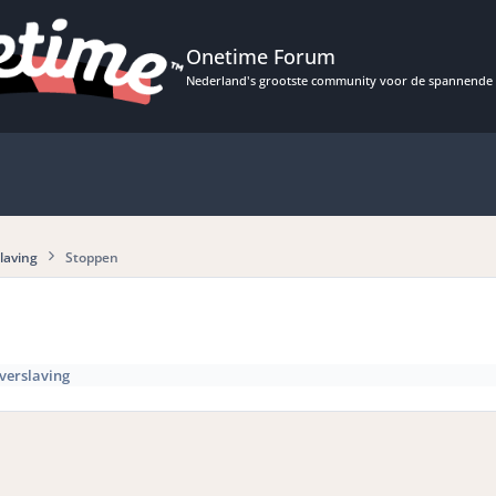
Onetime Forum
Nederland's grootste community voor de spannende 
laving
Stoppen
verslaving