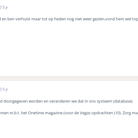
20
5 jr
 en ben verhuist maar tot op heden nog niet weer gezien,vond hem wel to
20
5 jr
ijd doorgegeven worden en veranderen we dat in ons systeem (database)
omen m.b.t. het Onetime magazine (voor de Vegas opdrachten (10). Zorg maar