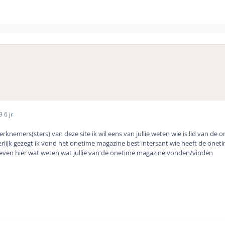
19
6 jr
knemers(sters) van deze site ik wil eens van jullie weten wie is lid van de 
rlijk gezegt ik vond het onetime magazine best intersant wie heeft de onet
t even hier wat weten wat jullie van de onetime magazine vonden/vinden