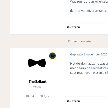
Wat zou je graag willen z
Ik hoor van diverse kanten
Citeren
11 maanden later...
Geplaatst
3 november 202
Het derde magazine was al 
met daarin de allerlaatste
Laat maar even weten als h
TheGallant
Whale
7,5k
3,9k
posts
Reputation
Citeren