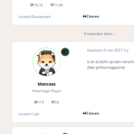
16,1k
11,6k
posts
Reputation
Citeren
Locatie
Blauwestad
4 maanden later...
Geplaatst
6 mei 2021
5 jr
Is er al zicht op een vers
Zeer prima magazine!
Mancaas
Advantage Player
113
53
posts
Reputation
Citeren
Locatie
Cuijk