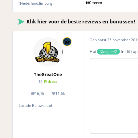
Citeren
(Nederland,limburg)
Klik hier voor de beste reviews en bonussen!
Geplaatst
25 november 20
Hoi
In dit to
@eagle42
TheGreatOne
Pitboss
16,1k
11,6k
posts
Reputation
Locatie
Blauwestad