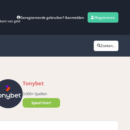
Geregistreerde gebruiker? Aanmelden
Registreren
kant van geld
Zoeken...
Tonybet
3.000+ Spellen
Speel hier!