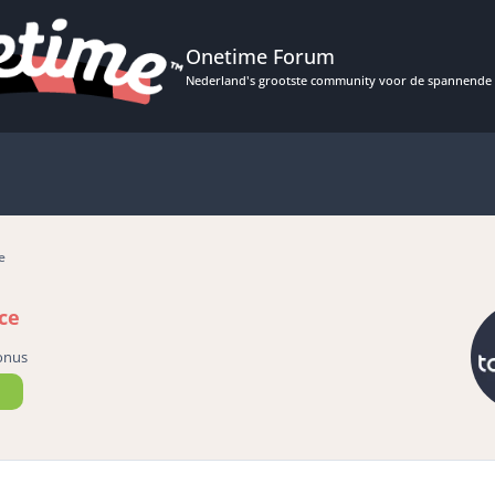
Onetime Forum
Nederland's grootste community voor de spannende 
e
ce
onus