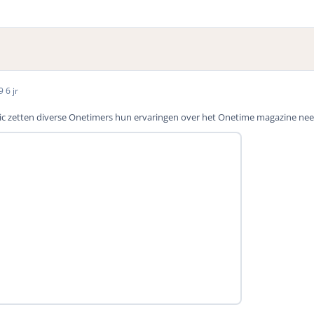
19
6 jr
pic zetten diverse Onetimers hun ervaringen over het Onetime magazine nee