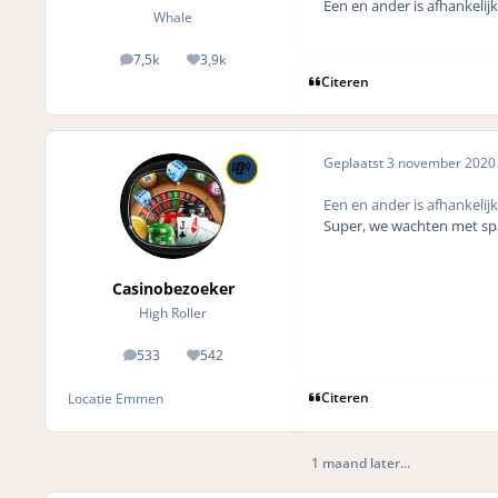
Een en ander is afhankelij
Whale
7,5k
3,9k
posts
Reputation
Citeren
Geplaatst
3 november 202
Een en ander is afhankelij
Super, we wachten met sp
Casinobezoeker
High Roller
533
542
posts
Reputation
Citeren
Locatie
Emmen
1 maand later...