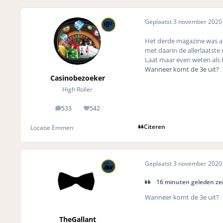
Geplaatst
3 november 202
Het derde magazine was al 
met daarin de allerlaatste
Laat maar even weten als h
Wanneer komt de 3e uit?
Casinobezoeker
High Roller
533
542
posts
Reputation
Citeren
Locatie
Emmen
Geplaatst
3 november 202
16 minuten geleden zei
Wanneer komt de 3e uit?
TheGallant