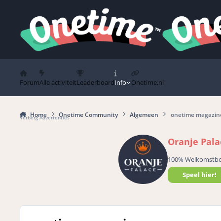
Spring naar bijdragen
Forum
Alle activiteit
Leaderboard
Info
Onetime.nl
Home
Onetime Community
Algemeen
onetime magazin
Verberg Advertenties
Oranje Pala
100% Welkomstb
Speel hier!