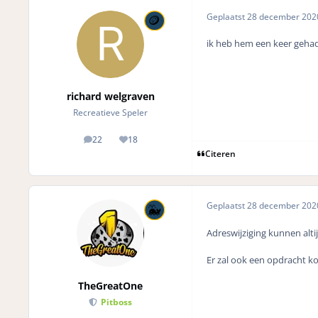
Geplaatst
28 december 20
ik heb hem een keer gehad
richard welgraven
Recreatieve Speler
22
18
posts
Reputation
Citeren
Geplaatst
28 december 20
Adreswijziging kunnen alt
Er zal ook een opdracht k
TheGreatOne
Pitboss