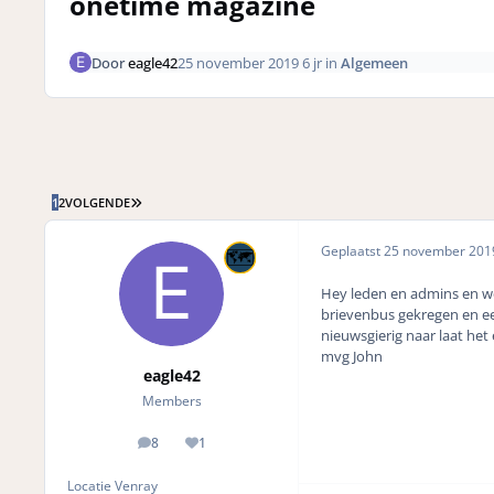
onetime magazine
Door
eagle42
25 november 2019
6 jr
in
Algemeen
LAATSTE PAGINA
1
2
VOLGENDE
Geplaatst
25 november 20
Hey leden en admins en wer
brievenbus gekregen en ee
nieuwsgierig naar laat he
mvg John
eagle42
Members
8
1
posts
Reputation
Locatie
Venray