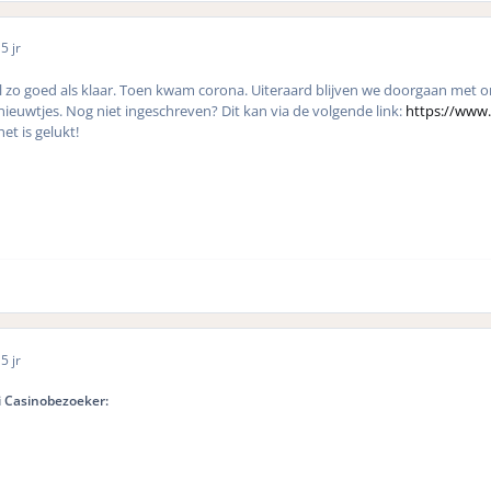
0
5 jr
zo goed als klaar. Toen kwam corona. Uiteraard blijven we doorgaan met ons
 nieuwtjes. Nog niet ingeschreven? Dit kan via de volgende link:
https://www
et is gelukt!
0
5 jr
 Casinobezoeker: