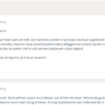
19
6 jr
r in.
ar heel vaak ook niet. De machines worden in principe neutraal opgeleverd 
 worden. Daarom zie je zoveel (boekhouders/afleggers) en Aziaten bij een 
 dan te spelen. Het is ook wel een beetje een urban legend.
aar en leg ons uit hoe en waarom
19
6 jr
wordt. Als ik zelf een casino zou hebben, zou ik het niet doen. Winnende 
daarna nooit meer terug te keren. Ik snap exploitanten wel. Helemaal fair is