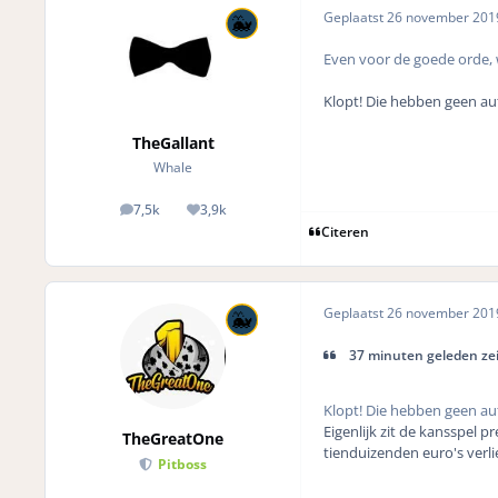
Geplaatst
26 november 20
Even voor de goede orde, 
Klopt! Die hebben geen au
TheGallant
Whale
7,5k
3,9k
posts
Reputation
Citeren
Geplaatst
26 november 20
37 minuten geleden zei
Klopt! Die hebben geen au
Eigenlijk zit de kansspel p
TheGreatOne
tienduizenden euro's verli
Pitboss