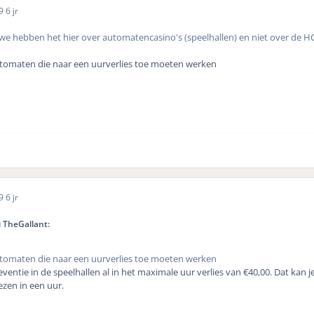
19
6 jr
we hebben het hier over automatencasino's (speelhallen) en niet over de H
tomaten die naar een uurverlies toe moeten werken
19
6 jr
 TheGallant:
tomaten die naar een uurverlies toe moeten werken
reventie in de speelhallen al in het maximale uur verlies van €40,00. Dat kan 
ezen in een uur.