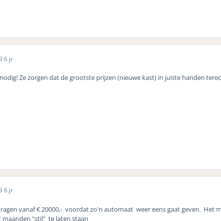
19
6 jr
nodig! Ze zorgen dat de grootste prijzen (nieuwe kast) in juiste handen te
19
6 jr
dragen vanaf € 20000,- voordat zo'n automaat weer eens gaat geven. Het moe
maanden "stil" te laten staan