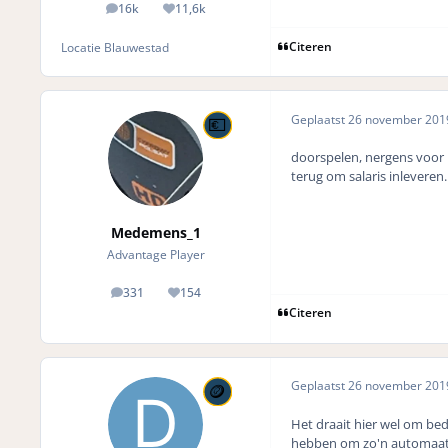
16k
11,6k
posts
Reputation
Citeren
Locatie
Blauwestad
Geplaatst
26 november 20
doorspelen, nergens voor 
terug om salaris inleveren.
Medemens_1
Advantage Player
331
154
posts
Reputation
Citeren
Geplaatst
26 november 20
Het draait hier wel om be
hebben om zo'n automaat 