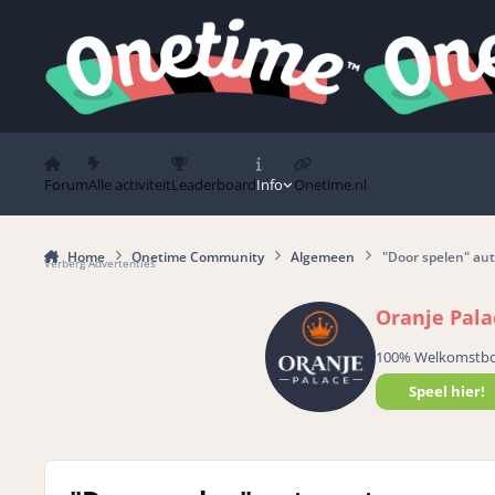
Spring naar bijdragen
Forum
Alle activiteit
Leaderboard
Info
Onetime.nl
Home
Onetime Community
Algemeen
"Door spelen" au
Verberg Advertenties
Oranje Pala
100% Welkomstb
Speel hier!