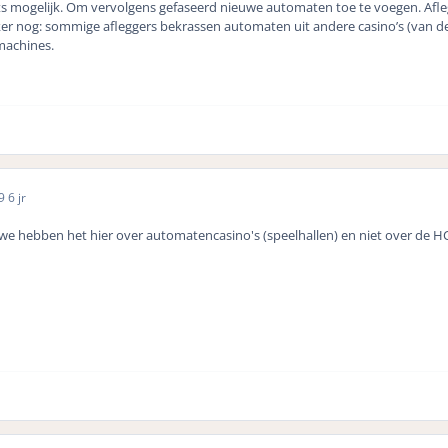
its mogelijk. Om vervolgens gefaseerd nieuwe automaten toe te voegen. Afl
ker nog: sommige afleggers bekrassen automaten uit andere casino’s (van d
machines.
19
6 jr
we hebben het hier over automatencasino's (speelhallen) en niet over de H