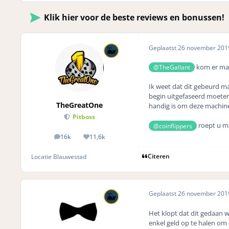
Klik hier voor de beste reviews en bonussen!
Geplaatst
26 november 20
kom er maa
@TheGallant
Ik weet dat dit gebeurd ma
begin uitgefaseerd moeten
TheGreatOne
handig is om deze machines
Pitboss
roept u m
@coinflippers
16k
11,6k
posts
Reputation
Citeren
Locatie
Blauwestad
Geplaatst
26 november 20
Het klopt dat dit gedaan 
enkel geld op te halen om 