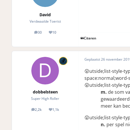
David
Verdwaalde Toerist
30
10
posts
Reputation
Citeren
Geplaatst
26 november 20
😲utside;list-style-t
space:normal;word-s
😲utside;list-style-t
m.
de som va
dobbelsteen
gewaardeerde 
Super High Roller
meer kan bed
2,2k
1,1k
posts
Reputation
😲utside;list-style-t
n.
per spel n