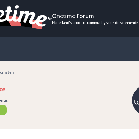
Onetime Forum
Nederland's grootste community voor de spannende 
tomaten
ce
onus