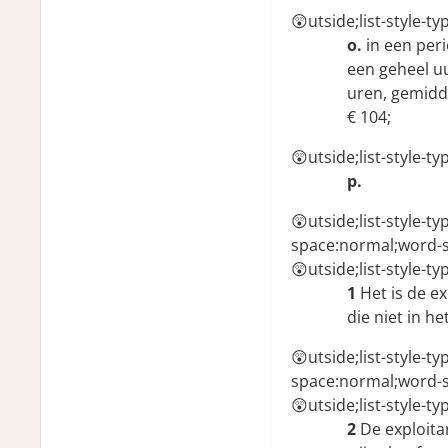
😲utside;list-style-t
o.
in een per
een geheel uu
uren, gemidde
€ 104;
😲utside;list-style-t
p.
😲utside;list-style-t
space:normal;word-s
😲utside;list-style-t
1
Het is de e
die niet in h
😲utside;list-style-t
space:normal;word-s
😲utside;list-style-t
2
De exploita