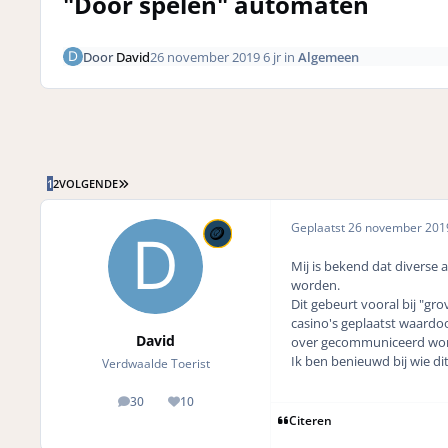
"Door spelen" automaten
Door
David
26 november 2019
6 jr
in
Algemeen
LAATSTE PAGINA
1
2
VOLGENDE
Geplaatst
26 november 20
Mij is bekend dat diverse 
worden.
Dit gebeurt vooral bij "g
casino's geplaatst waardo
David
over gecommuniceerd wordt 
Ik ben benieuwd bij wie di
Verdwaalde Toerist
30
10
posts
Reputation
Citeren