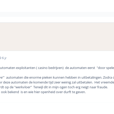
19
6 jr
automaten exploitanten ( casino bedrijven) de automaten eerst "door spelen
rove"' automaten die enorme pieken kunnen hebben in uitbetalingen. Zodra d
or deze automaten de komende tijd zeer weinig zal uitbetalen. Het vreemde 
op de "werkvloer" Terwijl dit in mijn ogen toch erg neigt naar fraude.
t ook bekend is en wie hier openheid over durft te geven.