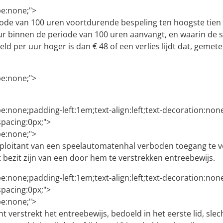
ype:none;">
iode van 100 uren voortdurende bespeling ten hoogste tien 
r binnen de periode van 100 uren aanvangt, en waarin de sp
ld per uur hoger is dan € 48 of een verlies lijdt dat, gemete
ype:none;">
ype:none;padding-left:1em;text-align:left;text-decoration:no
pacing:0px;">
ype:none;">
xploitant van een speelautomatenhal verboden toegang te 
et bezit zijn van een door hem te verstrekken entreebewijs.
ype:none;padding-left:1em;text-align:left;text-decoration:no
pacing:0px;">
ype:none;">
nt verstrekt het entreebewijs, bedoeld in het eerste lid, sl