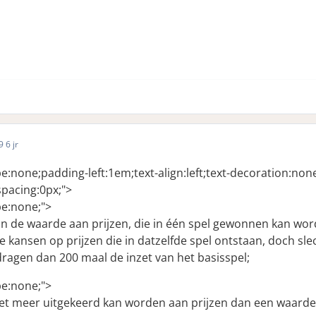
19
6 jr
ype:none;padding-left:1em;text-align:left;text-decoration:no
pacing:0px;">
ype:none;">
n de waarde aan prijzen, die in één spel gewonnen kan wor
kansen op prijzen die in datzelfde spel ontstaan, doch sle
ragen dan 200 maal de inzet van het basisspel;
ype:none;">
iet meer uitgekeerd kan worden aan prijzen dan een waarde 