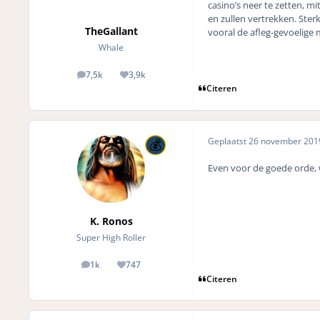
casino’s neer te zetten, m
en zullen vertrekken. Ster
TheGallant
vooral de afleg-gevoelige 
Whale
7,5k
3,9k
posts
Reputation
Citeren
Geplaatst
26 november 20
Even voor de goede orde, 
K. Ronos
Super High Roller
1k
747
posts
Reputation
Citeren