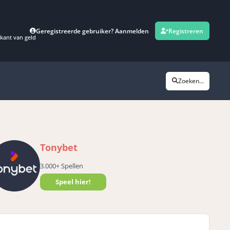
Geregistreerde gebruiker? Aanmelden
Registreren
kant van geld
Zoeken...
Tonybet
3.000+ Spellen
Speel hier!