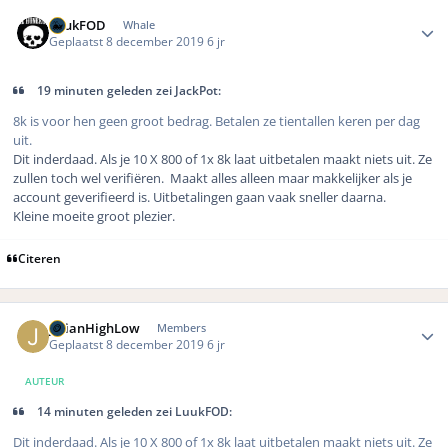
Author stats
LuukFOD
Whale
Geplaatst
8 december 2019
6 jr
19 minuten geleden zei JackPot:
8k is voor hen geen groot bedrag. Betalen ze tientallen keren per dag
uit.
Dit inderdaad. Als je 10 X 800 of 1x 8k laat uitbetalen maakt niets uit. Ze
zullen toch wel verifiëren. Maakt alles alleen maar makkelijker als je
account geverifieerd is. Uitbetalingen gaan vaak sneller daarna.
Kleine moeite groot plezier.
Citeren
Author stats
JulianHighLow
Members
Geplaatst
8 december 2019
6 jr
AUTEUR
14 minuten geleden zei LuukFOD:
Dit inderdaad. Als je 10 X 800 of 1x 8k laat uitbetalen maakt niets uit. Ze