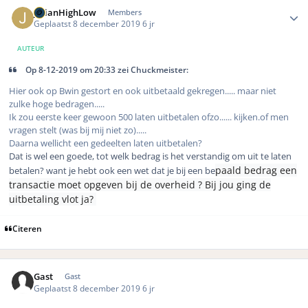
Author stats
JulianHighLow
Members
Geplaatst
8 december 2019
6 jr
AUTEUR
Op 8-12-2019 om 20:33 zei Chuckmeister:
Hier ook op
Bwin
gestort en ook uitbetaald gekregen..... maar niet
zulke hoge bedragen.....
Ik zou eerste keer gewoon 500 laten uitbetalen ofzo...... kijken.of men
vragen stelt (was bij mij niet zo).....
Daarna wellicht een gedeelten laten uitbetalen?
Dat is wel een goede, tot welk bedrag is het verstandig om uit te laten
paald bedrag een
betalen? want je hebt ook een wet dat je bij een be
transactie moet opgeven bij de overheid ? Bij jou ging de
uitbetaling vlot ja?
Citeren
Gast
Gast
Geplaatst
8 december 2019
6 jr