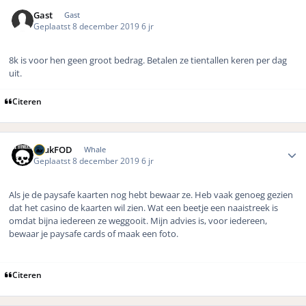
Gast
Gast
Geplaatst
8 december 2019
6 jr
8k is voor hen geen groot bedrag. Betalen ze tientallen keren per dag
uit.
Citeren
Author stats
LuukFOD
Whale
Geplaatst
8 december 2019
6 jr
Als je de paysafe kaarten nog hebt bewaar ze. Heb vaak genoeg gezien
dat het casino de kaarten wil zien. Wat een beetje een naaistreek is
omdat bijna iedereen ze weggooit. Mijn advies is, voor iedereen,
bewaar je paysafe cards of maak een foto.
Citeren