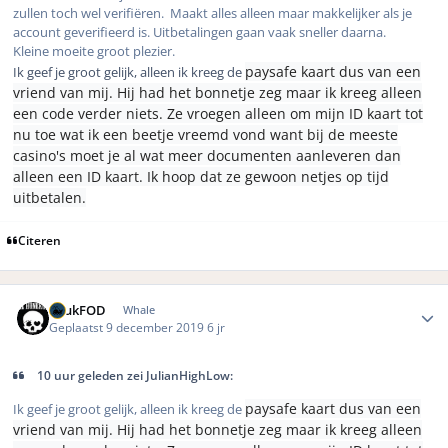
zullen toch wel verifiëren. Maakt alles alleen maar makkelijker als je
account geverifieerd is. Uitbetalingen gaan vaak sneller daarna.
Kleine moeite groot plezier.
paysafe kaart dus van een
Ik geef je groot gelijk, alleen ik kreeg de
vriend van mij. Hij had het bonnetje zeg maar ik kreeg alleen
een code verder niets. Ze vroegen alleen om mijn ID kaart tot
nu toe wat ik een beetje vreemd vond want bij de meeste
casino's moet je al wat meer documenten aanleveren dan
alleen een ID kaart. Ik hoop dat ze gewoon netjes op tijd
uitbetalen.
Citeren
Author stats
LuukFOD
Whale
Geplaatst
9 december 2019
6 jr
10 uur geleden zei JulianHighLow:
paysafe kaart dus van een
Ik geef je groot gelijk, alleen ik kreeg de
vriend van mij. Hij had het bonnetje zeg maar ik kreeg alleen