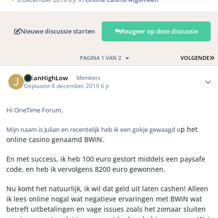
Nieuwe discussie starten
Reageer op deze discussie
L
PAGINA 1 VAN 2
VOLGENDE
Author stats
JulianHighLow
Members
Geplaatst
8 december 2019
6 jr
Hi OneTime Forum,
p het
Mijn naam is Julian en recentelijk heb ik een gokje gewaagd o
online casino genaamd BWIN.
En met success, ik heb 100 euro gestort middels een paysafe
code, en heb ik vervolgens 8200 euro gewonnen.
Nu komt het natuurlijk, ik wil dat geld uit laten cashen! Alleen
ik lees online nogal wat negatieve ervaringen met BWIN wat
betreft uitbetalingen en vage issues zoals het zomaar sluiten