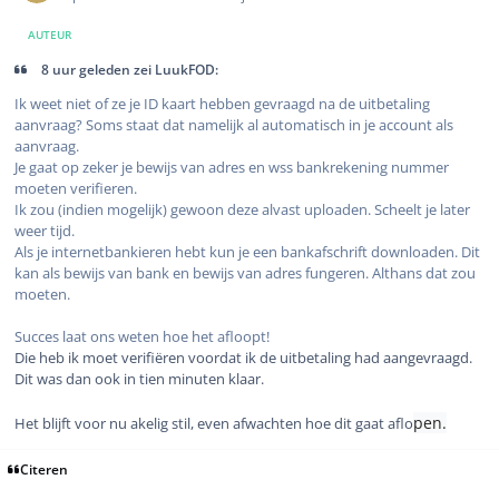
AUTEUR
8 uur geleden zei LuukFOD:
Ik weet niet of ze je ID kaart hebben gevraagd na de uitbetaling
aanvraag? Soms staat dat namelijk al automatisch in je account als
aanvraag.
Je gaat op zeker je bewijs van adres en wss bankrekening nummer
moeten verifieren.
Ik zou (indien mogelijk) gewoon deze alvast uploaden. Scheelt je later
weer tijd.
Als je internetbankieren hebt kun je een bankafschrift downloaden. Dit
kan als bewijs van bank en bewijs van adres fungeren. Althans dat zou
moeten.
Succes laat ons weten hoe het afloopt!
Die heb ik moet verifiëren voordat ik de uitbetaling had aangevraagd.
Dit was dan ook in tien minuten klaar.
pen.
Het blijft voor nu akelig stil, even afwachten hoe dit gaat aflo
Citeren