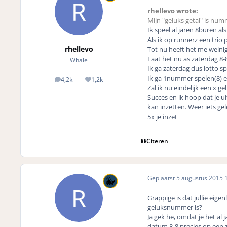
rhellevo wrote:
Mijn "geluks getal" is num
Ik speel al jaren 8buren als
Als ik op runnerz een trio p
rhellevo
Tot nu heeft het me weinig
Laat het nu as zaterdag 8-
Whale
Ik ga zaterdag dus lotto s
Ik ga 1nummer spelen(8) en
4,2k
1,2k
posts
Reputation
Zal ik nu eindelijk een x g
Succes en ik hoop dat je uit
kan inzetten. Weer iets gele
5x je inzet
Citeren
Geplaatst
5 augustus 2015
1
Grappige is dat jullie eig
geluksnummer is?
Ja gek he, omdat je het al
datum 8-8 precies op een z