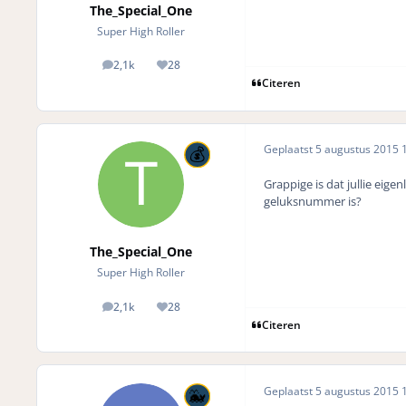
The_Special_One
Super High Roller
2,1k
28
posts
Reputation
Citeren
Geplaatst
5 augustus 2015
1
Grappige is dat jullie eig
geluksnummer is?
The_Special_One
Super High Roller
2,1k
28
posts
Reputation
Citeren
Geplaatst
5 augustus 2015
1