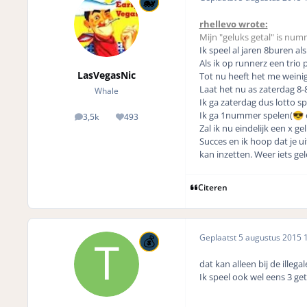
rhellevo wrote:
Mijn "geluks getal" is num
Ik speel al jaren 8buren als
Als ik op runnerz een trio p
LasVegasNic
Tot nu heeft het me weinig
Laat het nu as zaterdag 8-
Whale
Ik ga zaterdag dus lotto s
Ik ga 1nummer spelen(
😎
3,5k
493
posts
Reputation
Zal ik nu eindelijk een x g
Succes en ik hoop dat je uit
kan inzetten. Weer iets ge
Citeren
Geplaatst
5 augustus 2015
1
dat kan alleen bij de illega
Ik speel ook wel eens 3 get