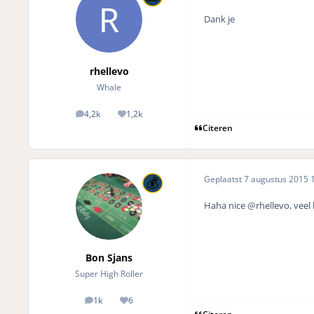
Dank je
rhellevo
Whale
4,2k
1,2k
posts
Reputation
Citeren
Geplaatst
7 augustus 2015
1
Haha nice @rhellevo, veel
Bon Sjans
Super High Roller
1k
6
posts
Reputation