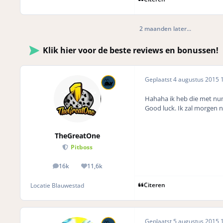
2 maanden later...
Klik hier voor de beste reviews en bonussen!
Geplaatst
4 augustus 2015
1
Hahaha ik heb die met n
Good luck. Ik zal morgen 
TheGreatOne
Pitboss
16k
11,6k
posts
Reputation
Citeren
Locatie
Blauwestad
Geplaatst
5 augustus 2015
1