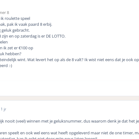
mer 8
 ik roulette speel
ak, pak ik vaak paard 8 erbij.
 geluk gebracht.
8 zijn en op zaterdag is er DE LOTTO.
pelen
 ik zet er €100 op
eluk hebben?
eindelijk wint. Wat levert het op als de 8 valt? Ik wist niet eens dat je ook op
erd :-)
1 jr
enlijk nooit (veel) winnen met je geluksnummer, dus waarom denk je dat het je
 jaren speelt en ook wel eens wat heeft opgeleverd maar niet de one timer, m
aterdag, kan ik echt niet door mijn neus laten lopen!!