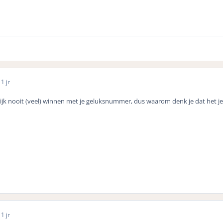
1 jr
enlijk nooit (veel) winnen met je geluksnummer, dus waarom denk je dat het je
1 jr