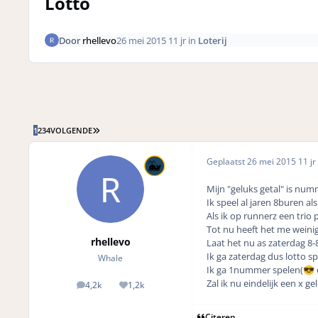
Lotto
Door
rhellevo
26 mei 2015
11 jr
in
Loterij
LAATSTE PAGINA
1
2
3
4
VOLGENDE
Geplaatst
26 mei 2015
11 jr
Mijn "geluks getal" is num
Ik speel al jaren 8buren als
Als ik op runnerz een trio p
Tot nu heeft het me weinig
rhellevo
Laat het nu as zaterdag 8-
Ik ga zaterdag dus lotto s
Whale
Ik ga 1nummer spelen(
😎
Zal ik nu eindelijk een x g
4,2k
1,2k
posts
Reputation
Citeren