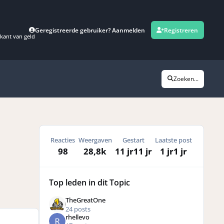
Geregistreerde gebruiker? Aanmelden
Registreren
kant van geld
Zoeken...
Reacties
Weergaven
Gestart
Laatste post
98
28,8k
11 jr
11 jr
1 jr
1 jr
Top leden in dit Topic
TheGreatOne
24 posts
rhellevo