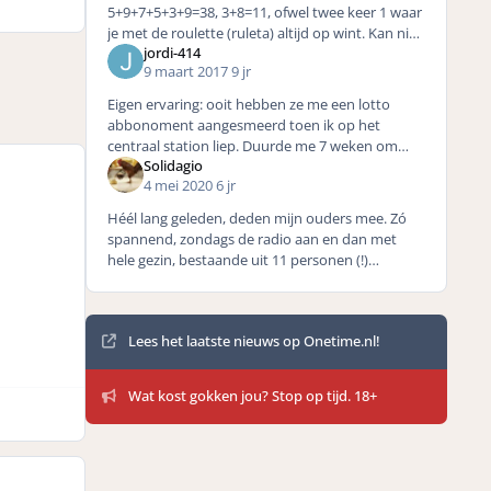
5+9+7+5+3+9=38, 3+8=11, ofwel twee keer 1 waar
je met de roulette (ruleta) altijd op wint. Kan niet
jordi-414
mis gaan denk ik.
9 maart 2017
9 jr
Eigen ervaring: ooit hebben ze me een lotto
abbonoment aangesmeerd toen ik op het
centraal station liep. Duurde me 7 weken om
Solidagio
ervan af te komen !! Zeiden elke keer aan de
4 mei 2020
6 jr
telefoon ja is opgezegd, maar
Héél lang geleden, deden mijn ouders mee. Zó
spannend, zondags de radio aan en dan met
hele gezin, bestaande uit 11 personen (!)
luisteren naar de cijfers die genoemd werden.
We hebben nooit iets noem
Mededelingen
Lees het laatste nieuws op Onetime.nl!
Wat kost gokken jou? Stop op tijd. 18+