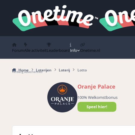
Spring naar bijdragen
Forum
Alle activiteit
Leaderboard
Info
Onetime.nl
Home
Loterijen
Loterij
Lotto
Verberg Advertenties
Oranje Palace
100% Welkomstbonus
Speel hier!