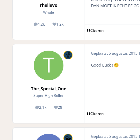
rhellevo
DAN MOET IK ECHT FF GO
Whale
4,2k
1,2k
posts
Reputation
Citeren
Geplaatst
5 augustus 2015
1
Good Luck !
😊
The_Special_One
Super High Roller
2,1k
28
posts
Reputation
Citeren
Geplaatst
5 augustus 2015
1