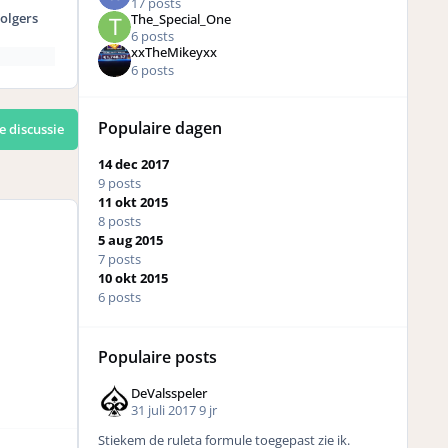
17 posts
olgers
The_Special_One
6 posts
xxTheMikeyxx
6 posts
Populaire dagen
e discussie
14 dec 2017
9 posts
11 okt 2015
8 posts
5 aug 2015
7 posts
10 okt 2015
6 posts
Populaire posts
DeValsspeler
31 juli 2017
9 jr
Stiekem de ruleta formule toegepast zie ik.