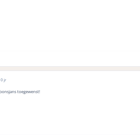
0 jr
 bonsjans toegewenst!