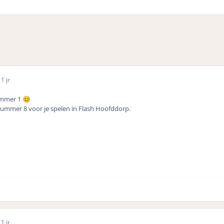
1 jr
ummer 1
😊
nummer 8 voor je spelen in Flash Hoofddorp.
1 jr