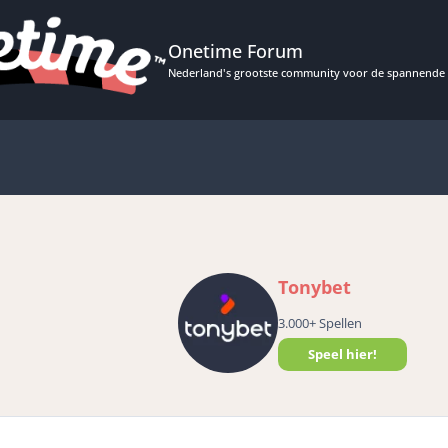
Onetime Forum
Nederland's grootste community voor de spannende 
Tonybet
3.000+ Spellen
Speel hier!