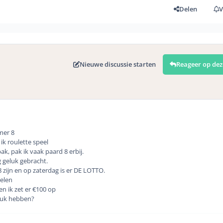
Delen
V
Nieuwe discussie starten
Reageer op dez
mer 8
 ik roulette speel
ak, pak ik vaak paard 8 erbij.
 geluk gebracht.
8 zijn en op zaterdag is er DE LOTTO.
pelen
en ik zet er €100 op
eluk hebben?