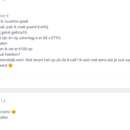
mer 8
 ik roulette speel
ak, pak ik vaak paard 8 erbij.
 geluk gebracht.
8 zijn en op zaterdag is er DE LOTTO.
pelen
en ik zet er €100 op
eluk hebben?
eindelijk wint. Wat levert het op als de 8 valt? Ik wist niet eens dat je ook op
leerd
😊
1 jr
le lotto
😊
allen