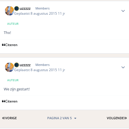
Author stats
wauzzzzz
Members
Geplaatst
8 augustus 2015
11 jr
AUTEUR
Thx!
Citeren
Author stats
wauzzzzz
Members
Geplaatst
8 augustus 2015
11 jr
AUTEUR
We zijn gestart!
Citeren
EERSTE PAGINA
L
VORIGE
PAGINA 2 VAN 5
VOLGENDE