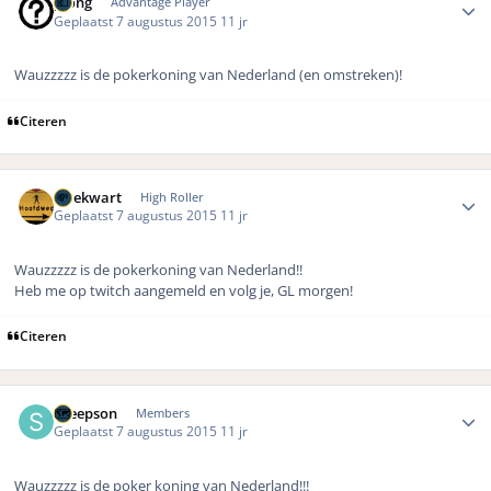
pjong
Advantage Player
Geplaatst
7 augustus 2015
11 jr
Wauzzzzz is de pokerkoning van Nederland (en omstreken)!
Citeren
Author stats
driekwart
High Roller
Geplaatst
7 augustus 2015
11 jr
Wauzzzzz is de pokerkoning van Nederland!!
Heb me op twitch aangemeld en volg je, GL morgen!
Citeren
Author stats
sheepson
Members
Geplaatst
7 augustus 2015
11 jr
Wauzzzzz is de poker koning van Nederland!!!