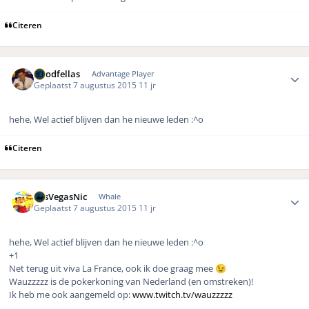
Citeren
Author stats
Goodfellas
Advantage Player
Geplaatst
7 augustus 2015
11 jr
hehe, Wel actief blijven dan he nieuwe leden :^o
Citeren
Author stats
LasVegasNic
Whale
Geplaatst
7 augustus 2015
11 jr
hehe, Wel actief blijven dan he nieuwe leden :^o
+1
Net terug uit viva La France, ook ik doe graag mee
😉
Wauzzzzz is de pokerkoning van Nederland (en omstreken)!
Ik heb me ook aangemeld op:
www.twitch.tv/wauzzzzz