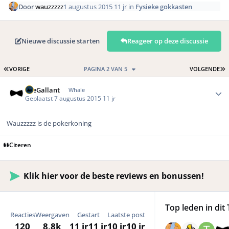
Door
wauzzzzz
1 augustus 2015
11 jr
in
Fysieke gokkasten
Nieuwe discussie starten
Reageer op deze discussie
EERSTE PAGINA
L
VORIGE
PAGINA 2 VAN 5
VOLGENDE
Author stats
TheGallant
Whale
Geplaatst
7 augustus 2015
11 jr
Wauzzzzz is de pokerkoning
Citeren
Klik hier voor de beste reviews en bonussen!
Top leden in dit 
Reacties
Weergaven
Gestart
Laatste post
120
8,8k
11 jr
11 jr
10 jr
10 jr