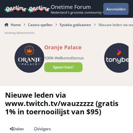
Spring naar bijdragen
Onetime Forum
Aanmelden
Nederland's grootste community voor de spannende 
Home
Casino spellen
Fysieke gokkasten
Nieuwe leden via ww
Verberg Advertenties
Oranje Palace
100% Welkomstbonus
Speel hier!
Nieuwe leden via
www.twitch.tv/wauzzzzz (gratis
1% in toernooilijst van $95)
Delen
Volgers