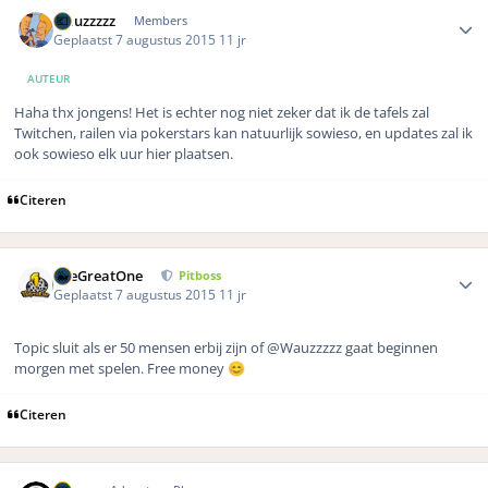
Author stats
wauzzzzz
Members
Geplaatst
7 augustus 2015
11 jr
AUTEUR
Haha thx jongens! Het is echter nog niet zeker dat ik de tafels zal
Twitchen, railen via pokerstars kan natuurlijk sowieso, en updates zal ik
ook sowieso elk uur hier plaatsen.
Citeren
Author stats
TheGreatOne
Pitboss
Geplaatst
7 augustus 2015
11 jr
Topic sluit als er 50 mensen erbij zijn of @Wauzzzzz gaat beginnen
morgen met spelen. Free money
😊
Citeren
Author stats