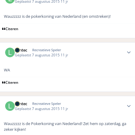
Geplaatst
7 augustus 2015
11 jr
Wauzzzzz is de pokerkoning van Nederland (en omstreken)!
Citeren
Author stats
Lantec
Recreatieve Speler
Geplaatst
7 augustus 2015
11 jr
WA
Citeren
Author stats
Lantec
Recreatieve Speler
Geplaatst
7 augustus 2015
11 jr
Wauzzzzz is de Pokerkoning van Nederland! Zet hem op zaterdag, ga
zeker kijken!