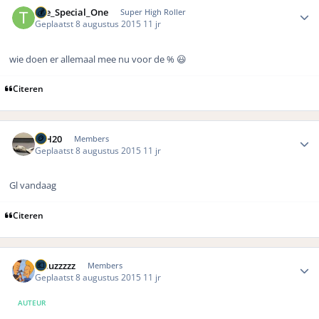
The_Special_One
Super High Roller
Geplaatst
8 augustus 2015
11 jr
wie doen er allemaal mee nu voor de % 😃
Citeren
Author stats
LLH20
Members
Geplaatst
8 augustus 2015
11 jr
Gl vandaag
Citeren
Author stats
wauzzzzz
Members
Geplaatst
8 augustus 2015
11 jr
AUTEUR