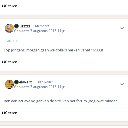
Citeren
Author stats
wauzzzzz
Members
Geplaatst
7 augustus 2015
11 jr
AUTEUR
Top jongens, morgen gaan we dollars harken vanaf 16:00u!
Citeren
Author stats
driekwart
High Roller
Geplaatst
7 augustus 2015
11 jr
Ben een actieve volger van de site, van het forum (nog) wat minder..
Citeren
Author stats