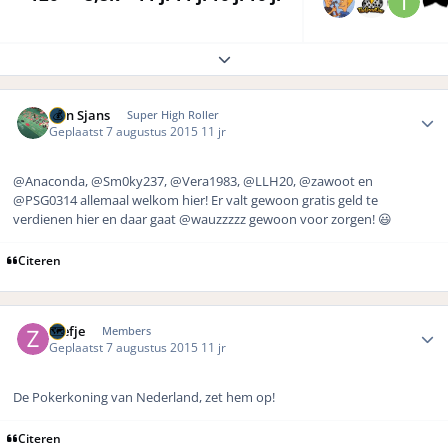
Expand topic overview
Author stats
Bon Sjans
Super High Roller
Geplaatst
7 augustus 2015
11 jr
@Anaconda, @Sm0ky237, @Vera1983, @LLH20, @zawoot en
@PSG0314 allemaal welkom hier! Er valt gewoon gratis geld te
verdienen hier en daar gaat @wauzzzzz gewoon voor zorgen! 😃
Citeren
Author stats
zeefje
Members
Geplaatst
7 augustus 2015
11 jr
De Pokerkoning van Nederland, zet hem op!
Citeren