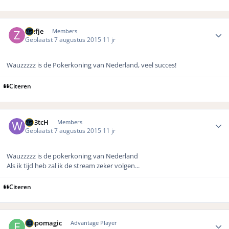
Author stats
zeefje
Members
Geplaatst
7 augustus 2015
11 jr
Wauzzzzz is de Pokerkoning van Nederland, veel succes!
Citeren
Author stats
Wr3tcH
Members
Geplaatst
7 augustus 2015
11 jr
Wauzzzzz is de pokerkoning van Nederland
Als ik tijd heb zal ik de stream zeker volgen...
Citeren
Author stats
empomagic
Advantage Player