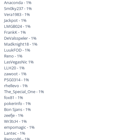
Anaconda - 1%
Sm0ky237 - 1%
Vera1983 - 1%
Jackpot - 1%
LMGB024 - 1%
FrankK - 1%
DeValsspeler - 1%
Madknight18 - 1%
LuukFOD - 1%
Reno - 1%
LasVegasNic 1%
LLH20 - 1%
zawoot - 1%
PSG0314 - 1%
rhellevo - 1%
The_Special_One - 1%
fox81 - 1%
pokerinfo - 1%
Bon Sjans - 1%
zeefje - 1%
Wr3tcH - 1%
empomagic - 1%
Lantec - 1%
Remco86 - 1%