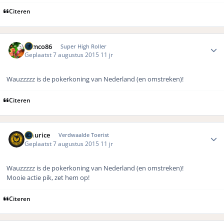
Citeren
Author stats
Remco86
Super High Roller
Geplaatst
7 augustus 2015
11 jr
Wauzzzzz is de pokerkoning van Nederland (en omstreken)!
Citeren
Author stats
Maurice
Verdwaalde Toerist
Geplaatst
7 augustus 2015
11 jr
Wauzzzzz is de pokerkoning van Nederland (en omstreken)!
Mooie actie pik, zet hem op!
Citeren