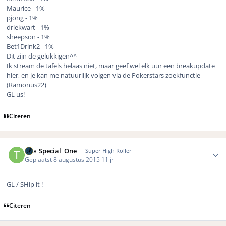
Maurice - 1%
pjong - 1%
driekwart - 1%
sheepson - 1%
Bet1Drink2 - 1%
Dit zijn de gelukkigen^^
Ik stream de tafels helaas niet, maar geef wel elk uur een breakupdate
hier, en je kan me natuurlijk volgen via de Pokerstars zoekfunctie
(Ramonus22)
GL us!
Citeren
Author stats
The_Special_One
Super High Roller
Geplaatst
8 augustus 2015
11 jr
GL / SHip it !
Citeren