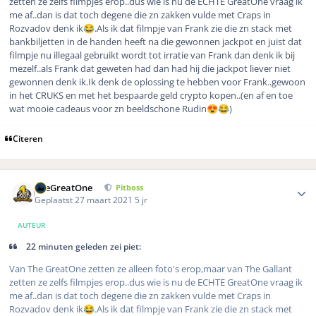
zetten ze zelfs filmpjes erop..dus wie is nu de ECHTE GreatOne vraag ik
me af..dan is dat toch degene die zn zakken vulde met Craps in
Rozvadov denk ik
.Als ik dat filmpje van Frank zie die zn stack met
😂
bankbiljetten in de handen heeft na die gewonnen jackpot en juist dat
filmpje nu illegaal gebruikt wordt tot irratie van Frank dan denk ik bij
mezelf..als Frank dat geweten had dan had hij die jackpot liever niet
gewonnen denk ik.Ik denk de oplossing te hebben voor Frank..gewoon
in het CRUKS en met het bespaarde geld crypto kopen..(en af en toe
wat mooie cadeaus voor zn beeldschone Rudin
)
😍
😂
Citeren
Author stats
TheGreatOne
Pitboss
Geplaatst
27 maart 2021
5 jr
AUTEUR
22 minuten geleden zei piet:
Van The GreatOne zetten ze alleen foto's erop,maar van The Gallant
zetten ze zelfs filmpjes erop..dus wie is nu de ECHTE GreatOne vraag ik
me af..dan is dat toch degene die zn zakken vulde met Craps in
Rozvadov denk ik
.Als ik dat filmpje van Frank zie die zn stack met
😂