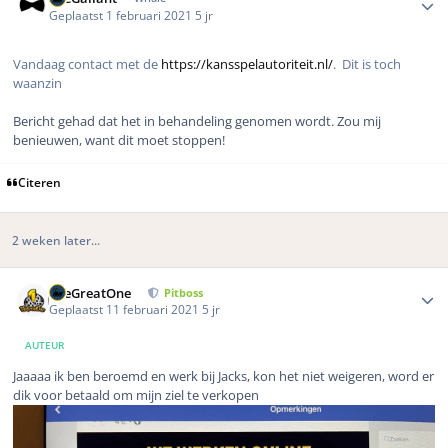
Geplaatst
1 februari 2021
5 jr
Vandaag contact met de
https://kansspelautoriteit.nl/
. Dit is toch
waanzin
Bericht gehad dat het in behandeling genomen wordt. Zou mij
benieuwen, want dit moet stoppen!
Citeren
2 weken later...
Author stats
TheGreatOne
Pitboss
Geplaatst
11 februari 2021
5 jr
AUTEUR
Jaaaaa ik ben beroemd en werk bij Jacks, kon het niet weigeren, word er
dik voor betaald om mijn ziel te verkopen