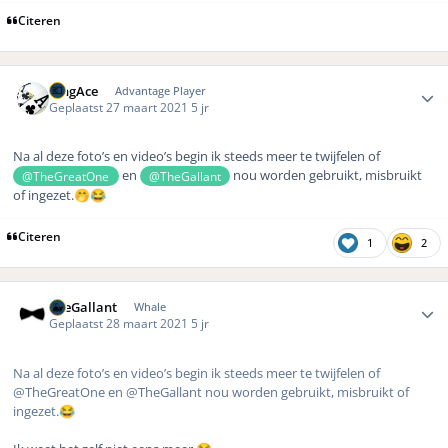
Citeren
Author stats
KingAce
Advantage Player
Geplaatst
27 maart 2021
5 jr
Na al deze foto’s en video’s begin ik steeds meer te twijfelen of
en
nou worden gebruikt, misbruikt
@TheGreatOne
@TheGallant
of ingezet.
🤭
😂
Citeren
1
2
Author stats
TheGallant
Whale
Geplaatst
28 maart 2021
5 jr
Na al deze foto’s en video’s begin ik steeds meer te twijfelen of
@TheGreatOne en @TheGallant nou worden gebruikt, misbruikt of
ingezet.
😂