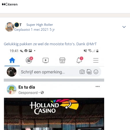
Citeren
Author stats
MrT
Super High Roller
Geplaatst
1 mei 2021
5 jr
Gelukkig pakken ze wel de mooiste foto's. Dank @MrT