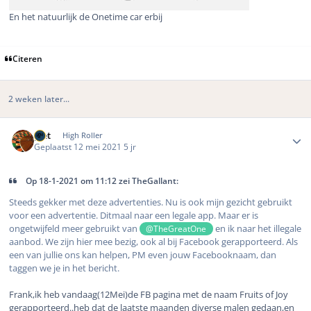
En het natuurlijk de Onetime car erbij
Citeren
2 weken later...
Author stats
piet
High Roller
Geplaatst
12 mei 2021
5 jr
Op 18-1-2021 om 11:12 zei TheGallant:
Steeds gekker met deze advertenties. Nu is ook mijn gezicht gebruikt
voor een advertentie. Ditmaal naar een legale app. Maar er is
ongetwijfeld meer gebruikt van
en ik naar het illegale
@TheGreatOne
aanbod. We zijn hier mee bezig, ook al bij Facebook gerapporteerd. Als
een van jullie ons kan helpen, PM even jouw Facebooknaam, dan
taggen we je in het bericht.
Frank,ik heb vandaag(12Mei)de FB pagina met de naam Fruits of Joy
gerapporteerd..heb dat de laatste maanden diverse malen gedaan,en