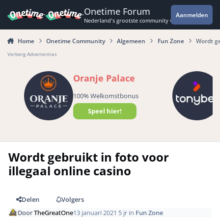
Spring naar bijdragen
Onetime Forum
Aanmelden
Nederland's grootste community voor de spannende 
Home
Onetime Community
Algemeen
Fun Zone
Wordt ge
Verberg Advertenties
Oranje Palace
100% Welkomstbonus
Speel hier!
Wordt gebruikt in foto voor
illegaal online casino
Delen
Volgers
Door
TheGreatOne
13 januari 2021
5 jr
in
Fun Zone