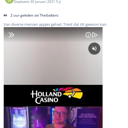
Geplaatst
30 januari 2021
5 jr
2 uur geleden zei TheGallant:
Van diverse mensen appjes gehad. Triest dat dit gewoon kan.