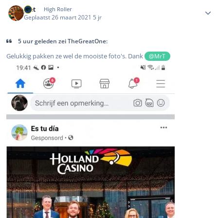
Author stats
piet
High Roller
Geplaatst
26 maart 2021
5 jr
5 uur geleden zei TheGreatOne:
Gelukkig pakken ze wel de mooiste foto's. Dank
@MrT