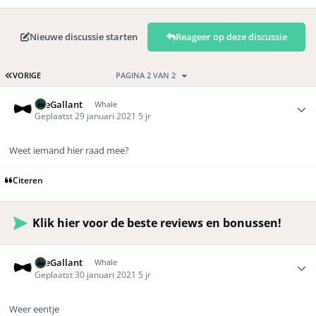
Nieuwe discussie starten
Reageer op deze discussie
EERSTE PAGINA
VORIGE
PAGINA 2 VAN 2
Author stats
TheGallant
Whale
Geplaatst
29 januari 2021
5 jr
Weet iemand hier raad mee?
Citeren
Klik hier voor de beste reviews en bonussen!
Author stats
TheGallant
Whale
Geplaatst
30 januari 2021
5 jr
Weer eentje