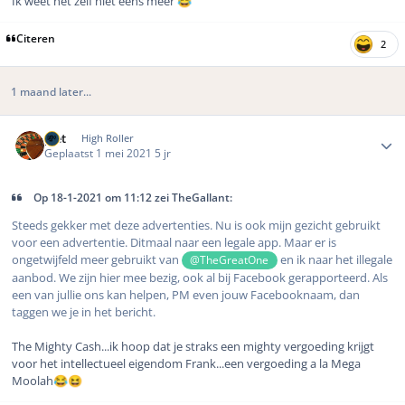
Ik weet het zelf niet eens meer
😂
Citeren
2
1 maand later...
Author stats
piet
High Roller
Geplaatst
1 mei 2021
5 jr
Op 18-1-2021 om 11:12 zei TheGallant:
Steeds gekker met deze advertenties. Nu is ook mijn gezicht gebruikt
voor een advertentie. Ditmaal naar een legale app. Maar er is
ongetwijfeld meer gebruikt van
en ik naar het illegale
@TheGreatOne
aanbod. We zijn hier mee bezig, ook al bij Facebook gerapporteerd. Als
een van jullie ons kan helpen, PM even jouw Facebooknaam, dan
taggen we je in het bericht.
The Mighty Cash...ik hoop dat je straks een mighty vergoeding krijgt
voor het intellectueel eigendom Frank...een vergoeding a la Mega
Moolah
😂
😆