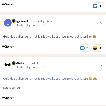
Citeren
1
Author stats
LangeRuud
Super High Roller
Geplaatst
31 januari 2021
5 jr
Gelukkig zullen ze je met je nieuwe kapsel wel met rust laten! 😃
🙈
Citeren
1
1
Author stats
TheGallant
Whale
Geplaatst
31 januari 2021
5 jr
Gelukkig zullen ze je met je nieuwe kapsel wel met rust laten!
😀
🙈
Dat is zeker!
Citeren