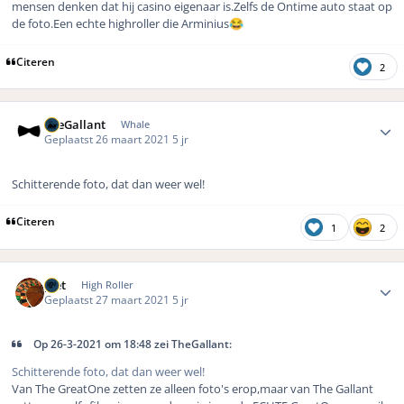
mensen denken dat hij casino eigenaar is.Zelfs de Ontime auto staat op
de foto.Een echte highroller die Arminius
😂
Citeren
2
Author stats
TheGallant
Whale
Geplaatst
26 maart 2021
5 jr
Schitterende foto, dat dan weer wel!
Citeren
1
2
Author stats
piet
High Roller
Geplaatst
27 maart 2021
5 jr
Op 26-3-2021 om 18:48 zei TheGallant:
Schitterende foto, dat dan weer wel!
Van The GreatOne zetten ze alleen foto's erop,maar van The Gallant