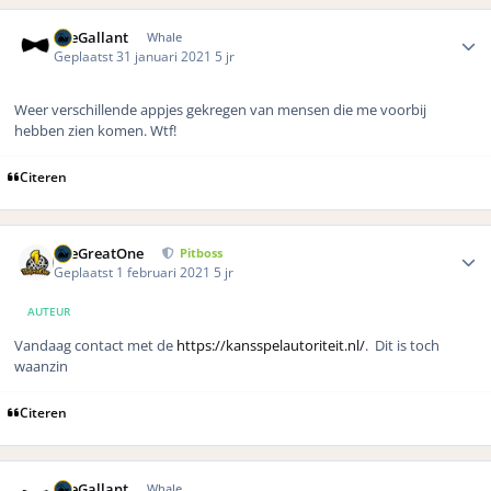
Author stats
TheGallant
Whale
Geplaatst
31 januari 2021
5 jr
Weer verschillende appjes gekregen van mensen die me voorbij
hebben zien komen. Wtf!
Citeren
Author stats
TheGreatOne
Pitboss
Geplaatst
1 februari 2021
5 jr
AUTEUR
Vandaag contact met de
https://kansspelautoriteit.nl/
. Dit is toch
waanzin
Citeren
Author stats
TheGallant
Whale