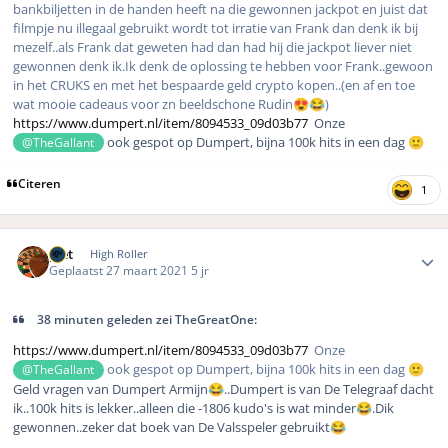
bankbiljetten in de handen heeft na die gewonnen jackpot en juist dat
filmpje nu illegaal gebruikt wordt tot irratie van Frank dan denk ik bij
mezelf..als Frank dat geweten had dan had hij die jackpot liever niet
gewonnen denk ik.Ik denk de oplossing te hebben voor Frank..gewoon
in het CRUKS en met het bespaarde geld crypto kopen..(en af en toe
wat mooie cadeaus voor zn beeldschone Rudin
)
😍
😂
https://www.dumpert.nl/item/8094533_09d03b77
Onze
ook gespot op Dumpert, bijna 100k hits in een dag
@TheGallant
🙂
Citeren
1
Author stats
piet
High Roller
Geplaatst
27 maart 2021
5 jr
38 minuten geleden zei TheGreatOne:
https://www.dumpert.nl/item/8094533_09d03b77
Onze
ook gespot op Dumpert, bijna 100k hits in een dag
@TheGallant
🙂
Geld vragen van Dumpert Armijn
..Dumpert is van De Telegraaf dacht
😂
ik..100k hits is lekker..alleen die -1806 kudo's is wat minder
.Dik
😂
gewonnen..zeker dat boek van De Valsspeler gebruikt
😂