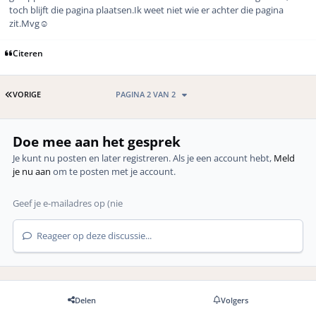
toch blijft die pagina plaatsen.Ik weet niet wie er achter die pagina
zit.Mvg☺
Citeren
EERSTE PAGINA
VORIGE
PAGINA 2 VAN 2
Doe mee aan het gesprek
Je kunt nu posten en later registreren. Als je een account hebt,
Meld
je nu aan
om te posten met je account.
Reageer op deze discussie...
Delen
Volgers