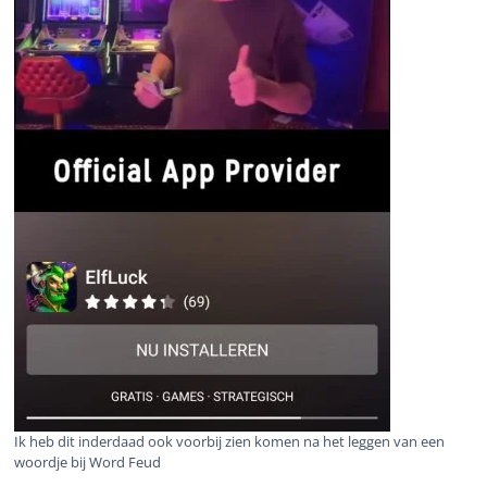
Ik heb dit inderdaad ook voorbij zien komen na het leggen van een
woordje bij Word Feud