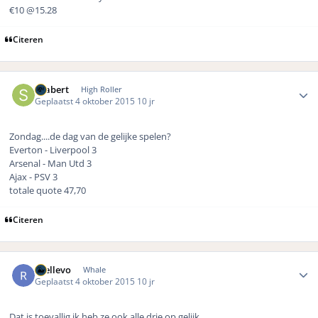
€10 @15.28
Citeren
Author stats
Seabert
High Roller
Geplaatst
4 oktober 2015
10 jr
Zondag....de dag van de gelijke spelen?
Everton - Liverpool 3
Arsenal - Man Utd 3
Ajax - PSV 3
totale quote 47,70
Citeren
Author stats
rhellevo
Whale
Geplaatst
4 oktober 2015
10 jr
Dat is toevallig ik heb ze ook alle drie op gelijk