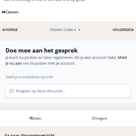
Citeren
EERSTE PAGINA
L
VORIGE
PAGINA 3 VAN 4
VOLGENDE
Doe mee aan het gesprek
Je kunt nu posten en later registreren. Als je een account hebt,
Meld
je nu aan
om te posten met je account.
Reageer op deze discussie...
Delen
Volgers
Ga naar discussieoverzicht