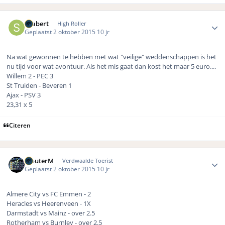
Author stats
Seabert
High Roller
Geplaatst
2 oktober 2015
10 jr
Na wat gewonnen te hebben met wat "veilige" weddenschappen is het
nu tijd voor wat avontuur. Als het mis gaat dan kost het maar 5 euro....
Willem 2 - PEC 3
St Truiden - Beveren 1
Ajax - PSV 3
23,31 x 5
Citeren
Author stats
WouterM
Verdwaalde Toerist
Geplaatst
2 oktober 2015
10 jr
Almere City vs FC Emmen - 2
Heracles vs Heerenveen - 1X
Darmstadt vs Mainz - over 2.5
Rotherham vs Burnley - over 2.5