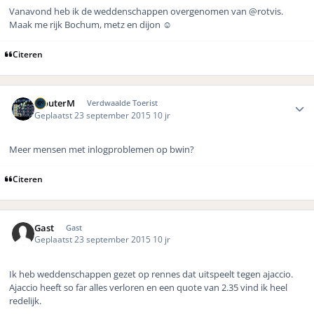
Vanavond heb ik de weddenschappen overgenomen van @rotvis.
Maak me rijk Bochum, metz en dijon ☺️
Citeren
Author stats
WouterM
Verdwaalde Toerist
Geplaatst
23 september 2015
10 jr
Meer mensen met inlogproblemen op bwin?
Citeren
Gast
Gast
Geplaatst
23 september 2015
10 jr
Ik heb weddenschappen gezet op rennes dat uitspeelt tegen ajaccio.
Ajaccio heeft so far alles verloren en een quote van 2.35 vind ik heel
redelijk.