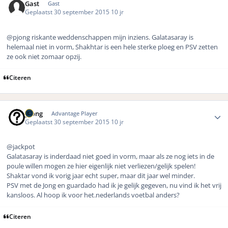
Gast
Gast
Geplaatst
30 september 2015
10 jr
@pjong riskante weddenschappen mijn inziens. Galatasaray is
helemaal niet in vorm, Shakhtar is een hele sterke ploeg en PSV zetten
ze ook niet zomaar opzij.
Citeren
Author stats
pjong
Advantage Player
Geplaatst
30 september 2015
10 jr
@jackpot
Galatasaray is inderdaad niet goed in vorm, maar als ze nog iets in de
poule willen mogen ze hier eigenlijk niet verliezen/gelijk spelen!
Shaktar vond ik vorig jaar echt super, maar dit jaar wel minder.
PSV met de Jong en guardado had ik je gelijk gegeven, nu vind ik het vrij
kansloos. Al hoop ik voor het.nederlands voetbal anders?
Citeren