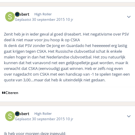
Author stats
Seabert
High Roller
Geplaatst
30 september 2015
10 jr
Zenit heb je in ieder geval al goed @seabert. Het negativisme over PSV
deel ik niet maar voor jou hoop ik op CSKA
Ik denk dat PSV zonder De Jong en Guardado het heeeeeeel erg lastig
gaat krijgen tegen CSKA. Het Russische clubvoetbal schat ik enkele
malen hoger in dan het Nederlandse clubvoetbal. Het zou natuurlijk
kunnen dat het vanavond net een gelijkspelletje gaat worden, maar ik
verwacht dat CSKA (eenvoudig) gaat winnen. Heb er zelfs nog even
over nagedacht om CSKA met een handicap van -1 te spelen tegen een
quote van 3,00....maar dat heb ik uiteindelijk niet gedaan.
Citeren
Author stats
Seabert
High Roller
Geplaatst
30 september 2015
10 jr
Ik heb voor morgen deze ingevuld: