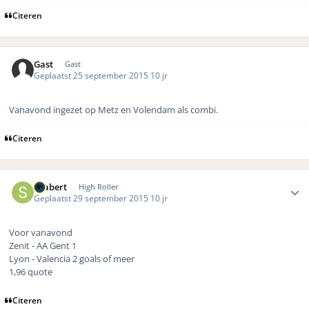
Citeren
Gast
Gast
Geplaatst
25 september 2015
10 jr
Vanavond ingezet op Metz en Volendam als combi.
Citeren
Author stats
Seabert
High Roller
Geplaatst
29 september 2015
10 jr
Voor vanavond
Zenit - AA Gent 1
Lyon - Valencia 2 goals of meer
1,96 quote
Citeren