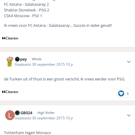
FC Astana - Galatasaray 2
Shaktar Donetesk - PSG 2
CSKA Moscow - PSV 1
Ik vrees voor FC Astana - Galatasaray... Succes in ieder geval!!
Citeren
Author stats
Dopey
Whale
Geplaatst
30 september 2015
10 jr
de Turken uit of thuis is een groot verschil, ik vrees eerder voor PSG.
Citeren
1
Author stats
LMGB024
High Roller
Geplaatst
30 september 2015
10 jr
Tottenham tegen Monaco