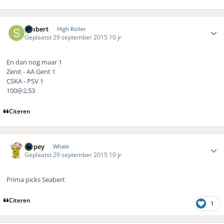
Author stats
Seabert
High Roller
Geplaatst
29 september 2015
10 jr
En dan nog maar 1
Zenit - AA Gent 1
CSKA - PSV 1
100@2,53
Citeren
Author stats
Dopey
Whale
Geplaatst
29 september 2015
10 jr
Prima picks Seabert
Citeren
1