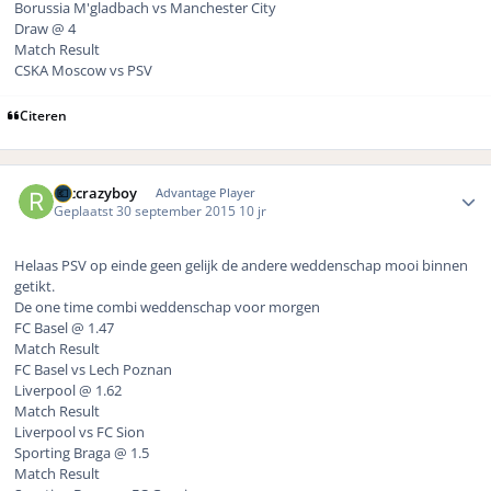
Borussia M'gladbach vs Manchester City
Draw @ 4
Match Result
CSKA Moscow vs PSV
Citeren
Author stats
rbccrazyboy
Advantage Player
Geplaatst
30 september 2015
10 jr
Helaas PSV op einde geen gelijk de andere weddenschap mooi binnen
getikt.
De one time combi weddenschap voor morgen
FC Basel @ 1.47
Match Result
FC Basel vs Lech Poznan
Liverpool @ 1.62
Match Result
Liverpool vs FC Sion
Sporting Braga @ 1.5
Match Result