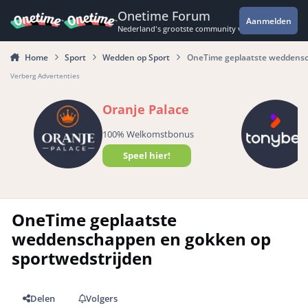
Spring naar bijdragen
Onetime Forum
Aanmelden
Nederland's grootste community voor de spannende 
Home
Sport
Wedden op Sport
OneTime geplaatste weddensc
Verberg Advertenties
Oranje Palace
100% Welkomstbonus
Speel hier!
OneTime geplaatste
weddenschappen en gokken op
sportwedstrijden
Delen
Volgers