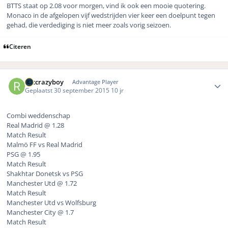
BTTS staat op 2.08 voor morgen, vind ik ook een mooie quotering.
Monaco in de afgelopen vijf wedstrijden vier keer een doelpunt tegen
gehad, die verdediging is niet meer zoals vorig seizoen.
Citeren
Author stats
rbccrazyboy
Advantage Player
Geplaatst
30 september 2015
10 jr
Combi weddenschap
Real Madrid @ 1.28
Match Result
Malmö FF vs Real Madrid
PSG @ 1.95
Match Result
Shakhtar Donetsk vs PSG
Manchester Utd @ 1.72
Match Result
Manchester Utd vs Wolfsburg
Manchester City @ 1.7
Match Result