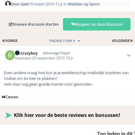
Door
Gast
16 maart 2015
11 jr
in
Wedden op Sport
Nieuwe discussie starten
Reageer op deze discussie
EERSTE PAGINA
L
VORIGE
PAGINA 3 VAN 4
VOLGENDE
Author stats
rbccrazyboy
Advantage Player
Geplaatst
20 september 2015
10 jr
Even andere vraag hoe kun je je weddenschap makkelijk kopiëren van
Unibet om bv hier te plakken?
Heb daar nog geen goede manier voor gevonden.
Citeren
Klik hier voor de beste reviews en bonussen!
Top leden in dit 