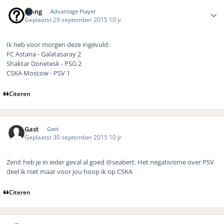
Author stats
pjong
Advantage Player
Geplaatst
29 september 2015
10 jr
Ik heb voor morgen deze ingevuld:
FC Astana - Galatasaray 2
Shaktar Donetesk - PSG 2
CSKA Moscow - PSV 1
Citeren
Gast
Gast
Geplaatst
30 september 2015
10 jr
Zenit heb je in ieder geval al goed @seabert. Het negativisme over PSV
deel ik niet maar voor jou hoop ik op CSKA
Citeren