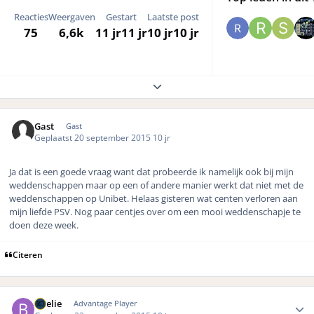
Reacties
Weergaven
Gestart
Laatste post
75
6,6k
11 jr
11 jr
10 jr
10 jr
Expand topic overview
Gast
Gast
Geplaatst
20 september 2015
10 jr
Ja dat is een goede vraag want dat probeerde ik namelijk ook bij mijn
weddenschappen maar op een of andere manier werkt dat niet met de
weddenschappen op Unibet. Helaas gisteren wat centen verloren aan
mijn liefde PSV. Nog paar centjes over om een mooi weddenschapje te
doen deze week.
Citeren
Author stats
Boelie
Advantage Player