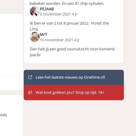
bekeken worden. En een $1 chip ophalen.
PE2AAB
9 november 2021
4 jr
Ik ben er van 2 tot 8 januari 2022. Hotel: the
Linq.
MrT
10 november 2021
4 jr
Dan heb jij een goed vooruitzicht voor komend
jaar👍
Mededelingen
Lees het laatste nieuws op Onetime.nl!
Wat kost gokken jou? Stop op tijd. 18+
tels