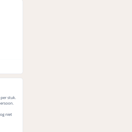
 per stuk.
persoon.
og niet