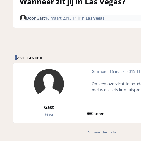
Wanneer zit jij in Las Vegas?
Door
Gast
16 maart 2015
11 jr
in
Las Vegas
LAATSTE PAGINA
1
2
3
VOLGENDE
Geplaatst
16 maart 2015
11 
Om een overzicht te houden 
met wie je iets kunt afsprek
Gast
Citeren
Gast
5 maanden later...