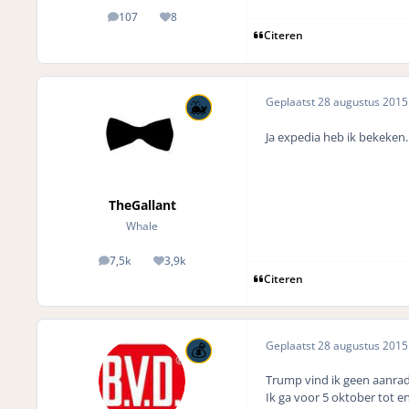
107
8
posts
Reputation
Citeren
Geplaatst
28 augustus 201
Ja expedia heb ik bekeken.
TheGallant
Whale
7,5k
3,9k
posts
Reputation
Citeren
Geplaatst
28 augustus 201
Trump vind ik geen aanrader
Ik ga voor 5 oktober tot e