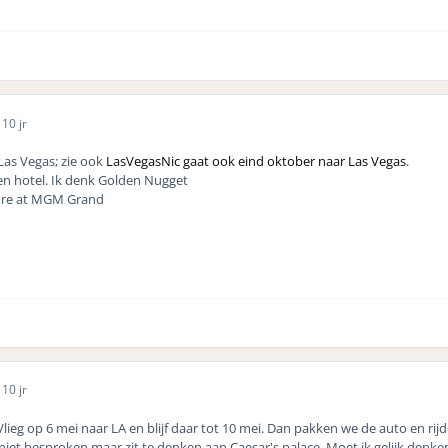
5
10 jr
 Las Vegas; zie ook
LasVegasNic gaat ook eind oktober naar Las Vegas
.
en hotel. Ik denk Golden Nugget
ture at MGM Grand
5
10 jr
Vlieg op 6 mei naar LA en blijf daar tot 10 mei. Dan pakken we de auto en rij
niet besproken maar zit te denken aan Caesar's palace. Moet ik gelijk denke