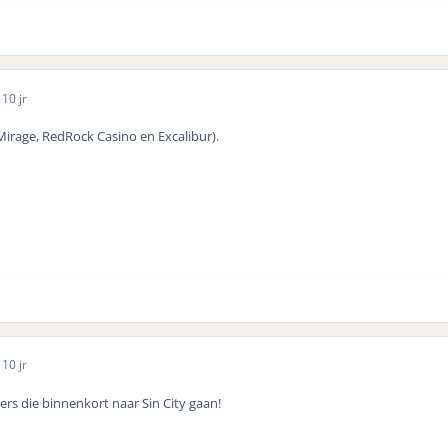
5
10 jr
irage, RedRock Casino en Excalibur).
5
10 jr
rs die binnenkort naar Sin City gaan!