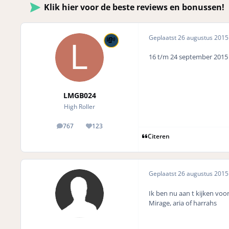
Klik hier voor de beste reviews en bonussen!
Geplaatst
26 augustus 201
16 t/m 24 september 2015
LMGB024
High Roller
767
123
posts
Reputation
Citeren
Geplaatst
26 augustus 201
Ik ben nu aan t kijken voo
Mirage, aria of harrahs