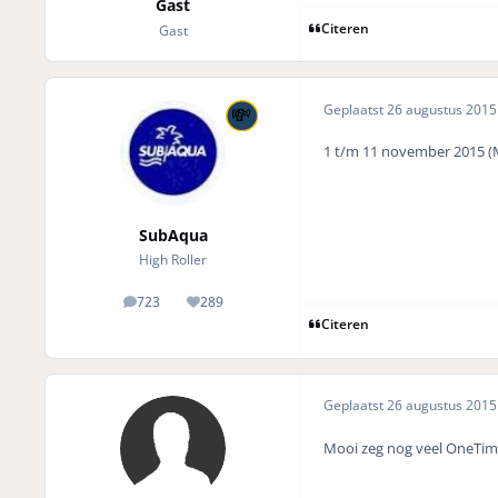
Gast
Citeren
Gast
Geplaatst
26 augustus 201
1 t/m 11 november 2015 (M
SubAqua
High Roller
723
289
posts
Reputation
Citeren
Geplaatst
26 augustus 201
Mooi zeg nog veel OneTime