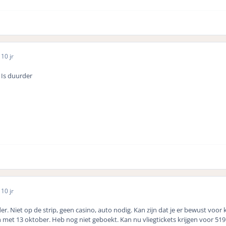
5
10 jr
 Is duurder
5
10 jr
. Niet op de strip, geen casino, auto nodig. Kan zijn dat je er bewust voor k
n met 13 oktober. Heb nog niet geboekt. Kan nu vliegtickets krijgen voor 519