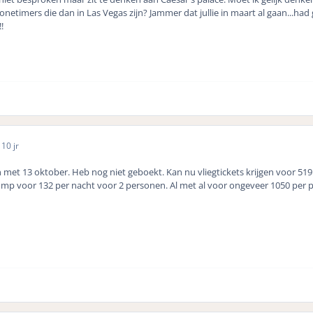
netimers die dan in Las Vegas zijn? Jammer dat jullie in maart al gaan...had
!
5
10 jr
n met 13 oktober. Heb nog niet geboekt. Kan nu vliegtickets krijgen voor 519
ump voor 132 per nacht voor 2 personen. Al met al voor ongeveer 1050 per 