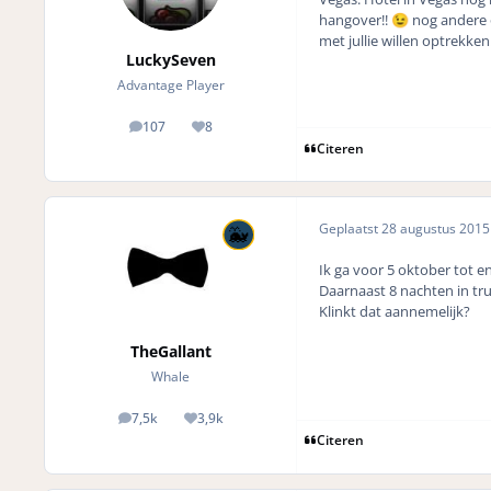
hangover!!
nog andere o
😉
met jullie willen optrekken!
LuckySeven
Advantage Player
107
8
posts
Reputation
Citeren
Geplaatst
28 augustus 201
Ik ga voor 5 oktober tot e
Daarnaast 8 nachten in tr
Klinkt dat aannemelijk?
TheGallant
Whale
7,5k
3,9k
posts
Reputation
Citeren