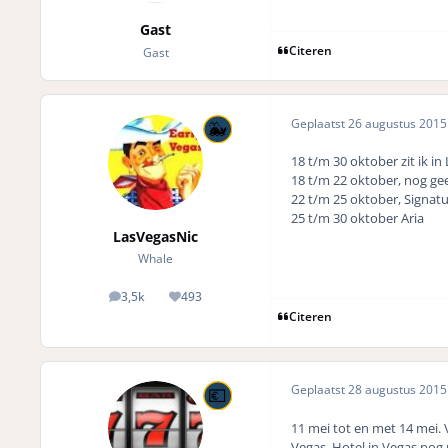
Gast
Citeren
Gast
Geplaatst
26 augustus 201
18 t/m 30 oktober zit ik in
18 t/m 22 oktober, nog ge
22 t/m 25 oktober, Signa
25 t/m 30 oktober Aria
LasVegasNic
Whale
3,5k
493
posts
Reputation
Citeren
Geplaatst
28 augustus 201
11 mei tot en met 14 mei. 
Vegas. Hotel in Vegas nog 