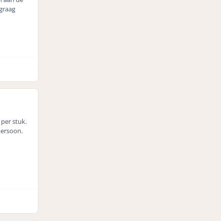
 graag
 per stuk.
persoon.