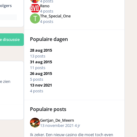
4 posts
olgers
Reno
4 posts
The_Special_One
4 posts
Populaire dagen
e discussie
28 aug 2015
13 posts
31 aug 2015
11 posts
26 aug 2015
5 posts
e zien
13 nov 2021
4 posts
Populaire posts
Gertjan_De_Meern
13 november 2021
4 jr
Ik zeker. Een nieuw casino die moet toch even