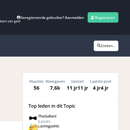
Geregistreerde gebruiker? Aanmelden
Registreren
kant van geld
Zoeken...
Reacties
Weergaven
Gestart
Laatste post
56
7,6k
11 jr
11 jr
4 jr
4 jr
Top leden in dit Topic
TheGallant
6 posts
LasVegasNic