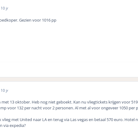
5
10 jr
goedkoper. Gezien voor 1016 pp
5
10 jr
n met 13 oktober. Heb nog niet geboekt. Kan nu vliegtickets krijgen voor 519
ump voor 132 per nacht voor 2 personen. Al met al voor ongeveer 1050 per 
k vlieg met United naar LA en terug via Las vegas en betaal 570 euro. Hotel n
n via expedia?