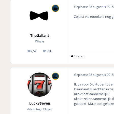
Geplaatst
28 augustus 201
Zojuist via ebookers nog 
TheGallant
Whale
7,5k
3,9k
posts
Reputation
Citeren
Geplaatst
28 augustus 201
Ik ga voor 5 oktober tot e
Daarnaast 8 nachten in tr
Klinkt dat aannemelijk?
Klinkt zeker aannemelijk. I
LuckySeven
geboekt. Maar ook gekeke
Advantage Player