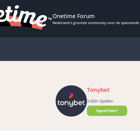
Onetime Forum
Nederland's grootste community voor de spannende 
Tonybet
3.000+ Spellen
Speel hier!