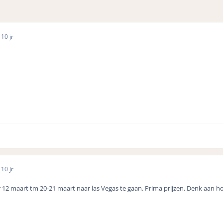
5
10 jr
5
10 jr
r 12 maart tm 20-21 maart naar las Vegas te gaan. Prima prijzen. Denk aan ho