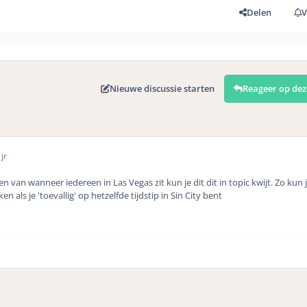
Delen
V
Nieuwe discussie starten
Reageer op dez
jr
van wanneer iedereen in Las Vegas zit kun je dit dit in topic kwijt. Zo kun j
en als je 'toevallig' op hetzelfde tijdstip in Sin City bent