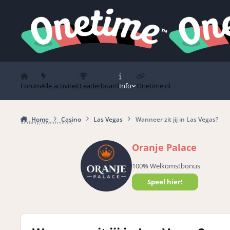
Spring naar bijdragen
Forum
Alle activiteit
Leaderboard
Info
Onetime.nl
Home
Casino
Las Vegas
Wanneer zit jij in Las Vegas?
Verberg Advertenties
Oranje Palace
100% Welkomstbonus
Speel hier!