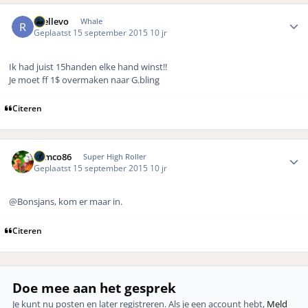
Author stats
rhellevo
Whale
Geplaatst
15 september 2015
10 jr
Ik had juist 15handen elke hand winst!!
Je moet ff 1$ overmaken naar G.bling
Citeren
Author stats
Remco86
Super High Roller
Geplaatst
15 september 2015
10 jr
@Bonsjans, kom er maar in.
Citeren
Doe mee aan het gesprek
Je kunt nu posten en later registreren. Als je een account hebt,
Meld