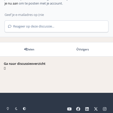
je nu aan
om te posten met je account.
Reageer op deze discussie...
Delen
Volgers
Ga naar discussieoverzicht
Light Mode
Dark Mode
Systeemvoorkeuren
y
f
l
x
i