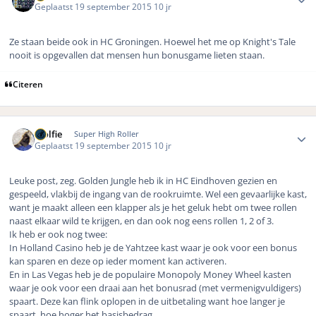
Geplaatst
19 september 2015
10 jr
Ze staan beide ook in HC Groningen. Hoewel het me op Knight's Tale
nooit is opgevallen dat mensen hun bonusgame lieten staan.
Citeren
Author stats
Wolfie
Super High Roller
Geplaatst
19 september 2015
10 jr
Leuke post, zeg. Golden Jungle heb ik in HC Eindhoven gezien en
gespeeld, vlakbij de ingang van de rookruimte. Wel een gevaarlijke kast,
want je maakt alleen een klapper als je het geluk hebt om twee rollen
naast elkaar wild te krijgen, en dan ook nog eens rollen 1, 2 of 3.
Ik heb er ook nog twee:
In Holland Casino heb je de Yahtzee kast waar je ook voor een bonus
kan sparen en deze op ieder moment kan activeren.
En in Las Vegas heb je de populaire Monopoly Money Wheel kasten
waar je ook voor een draai aan het bonusrad (met vermenigvuldigers)
spaart. Deze kan flink oplopen in de uitbetaling want hoe langer je
spaart, hoe hoger het basisbedrag.