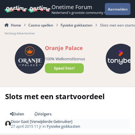
Spring naar bijdragen
Onetime Forum
Aanmelden
Nederland's grootste community voor de spannende 
Home
Casino spellen
Fysieke gokkasten
Slots met een start
Verberg Advertenties
Oranje Palace
100% Welkomstbonus
Speel hier!
Slots met een startvoordeel
Delen
Volgers
Door
Gast [Verwijderde Gebruiker]
27 april 2015
11 jr
in
Fysieke gokkasten