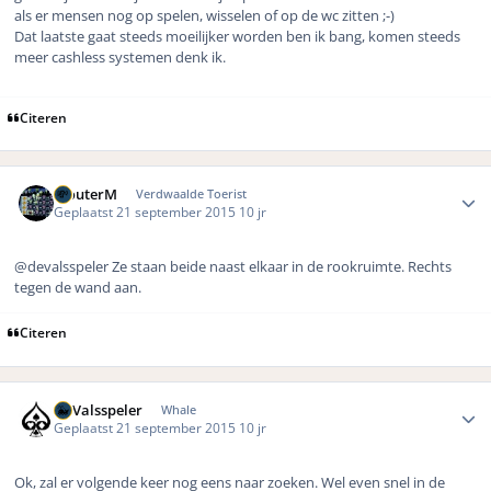
als er mensen nog op spelen, wisselen of op de wc zitten ;-)
Dat laatste gaat steeds moeilijker worden ben ik bang, komen steeds
meer cashless systemen denk ik.
Citeren
Author stats
WouterM
Verdwaalde Toerist
Geplaatst
21 september 2015
10 jr
@devalsspeler Ze staan beide naast elkaar in de rookruimte. Rechts
tegen de wand aan.
Citeren
Author stats
DeValsspeler
Whale
Geplaatst
21 september 2015
10 jr
Ok, zal er volgende keer nog eens naar zoeken. Wel even snel in de