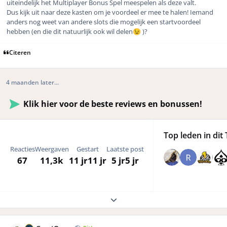
uiteindelijk het Multiplayer Bonus Spel meespelen als deze valt.
Dus kijk uit naar deze kasten om je voordeel er mee te halen! Iemand
anders nog weet van andere slots die mogelijk een startvoordeel
hebben (en die dit natuurlijk ook wil delen
)?
😉
Citeren
4 maanden later...
Klik hier voor de beste reviews en bonussen!
Top leden in dit 
Reacties
Weergaven
Gestart
Laatste post
67
11,3k
11 jr
11 jr
5 jr
5 jr
Expand topic overview
Author stats