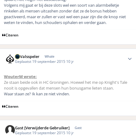
Volgens mij gaat er bij deze slots wel een soort van alarmbelletje
rinkelen als mensen uitcashen zonder dat ze de bonus hebben
geactiveerd, maar er zullen er vast wel een paar zijn die de knop niet
weten te vinden, hun schouders ophalen en verder gaan.
Citeren
Author stats
DeValsspeler
Whale
Geplaatst
19 september 2015
10 jr
WouterM wrote:
Ze staan beide ook in HC Groningen. Hoewel het me op Knight's Tale
nooit is opgevallen dat mensen hun bonusgame lieten staan.
Waar staan ze? Ik kan ze niet vinden.
Citeren
Gast [Verwijderde Gebruiker]
Gast
Geplaatst
19 september 2015
10 jr