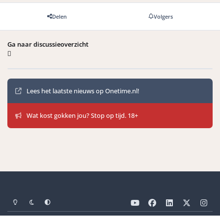
Delen
Volgers
Ga naar discussieoverzicht
Mededelingen
Lees het laatste nieuws op Onetime.nl!
Wat kost gokken jou? Stop op tijd. 18+
Light Mode
Dark Mode
Systeemvoorkeuren
y
f
l
x
i
o
a
i
n
Taal
Privacybeleid
Cookies