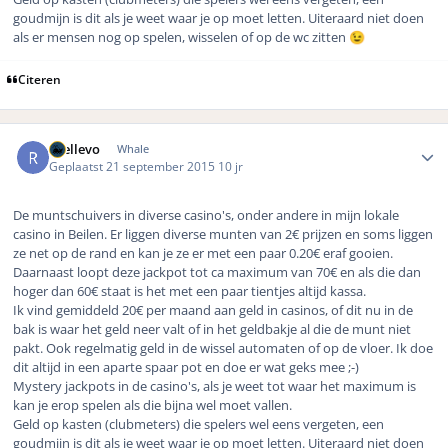
goudmijn is dit als je weet waar je op moet letten. Uiteraard niet doen
als er mensen nog op spelen, wisselen of op de wc zitten
😉
Citeren
Author stats
rhellevo
Whale
Geplaatst
21 september 2015
10 jr
De muntschuivers in diverse casino's, onder andere in mijn lokale
casino in Beilen. Er liggen diverse munten van 2€ prijzen en soms liggen
ze net op de rand en kan je ze er met een paar 0.20€ eraf gooien.
Daarnaast loopt deze jackpot tot ca maximum van 70€ en als die dan
hoger dan 60€ staat is het met een paar tientjes altijd kassa.
Ik vind gemiddeld 20€ per maand aan geld in casinos, of dit nu in de
bak is waar het geld neer valt of in het geldbakje al die de munt niet
pakt. Ook regelmatig geld in de wissel automaten of op de vloer. Ik doe
dit altijd in een aparte spaar pot en doe er wat geks mee ;-)
Mystery jackpots in de casino's, als je weet tot waar het maximum is
kan je erop spelen als die bijna wel moet vallen.
Geld op kasten (clubmeters) die spelers wel eens vergeten, een
goudmijn is dit als je weet waar je op moet letten. Uiteraard niet doen