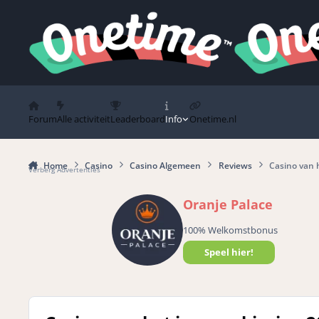
Spring naar bijdragen
Forum
Alle activiteit
Leaderboard
Info
Onetime.nl
Home
Casino
Casino Algemeen
Reviews
Casino van 
Verberg Advertenties
Oranje Palace
100% Welkomstbonus
Speel hier!