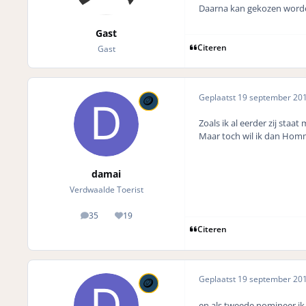
Daarna kan gekozen worde
Gast
Citeren
Gast
Geplaatst
19 september 20
Zoals ik al eerder zij staat
Maar toch wil ik dan Hom
damai
Verdwaalde Toerist
35
19
posts
Reputation
Citeren
Geplaatst
19 september 20
en als tweede nomineer ik