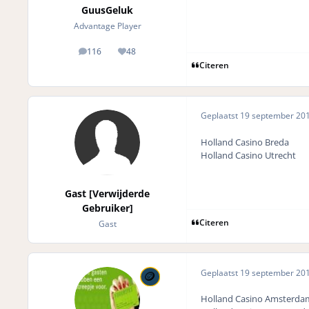
GuusGeluk
Advantage Player
116
48
posts
Reputation
Citeren
Geplaatst
19 september 20
Holland Casino Breda
Holland Casino Utrecht
Gast [Verwijderde
Gebruiker]
Citeren
Gast
Geplaatst
19 september 20
Holland Casino Amsterda