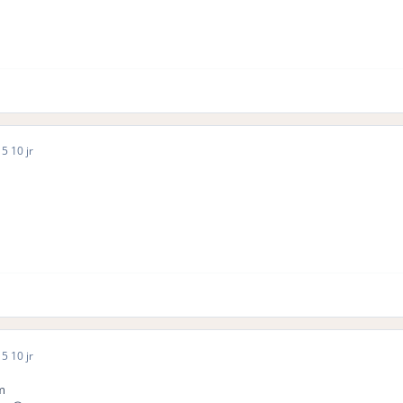
15
10 jr
15
10 jr
m