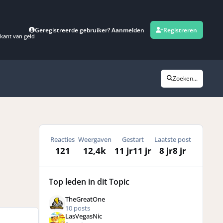
Geregistreerde gebruiker? Aanmelden
Registreren
kant van geld
Zoeken...
Reacties
Weergaven
Gestart
Laatste post
121
12,4k
11 jr
11 jr
8 jr
8 jr
Top leden in dit Topic
TheGreatOne
10 posts
LasVegasNic