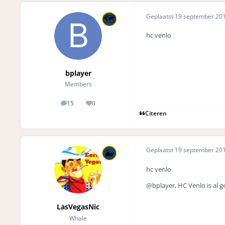
Geplaatst
19 september 20
hc venlo
bplayer
Members
15
0
posts
Reputation
Citeren
Geplaatst
19 september 20
hc venlo
@bplayer, HC Venlo is al 
LasVegasNic
Whale