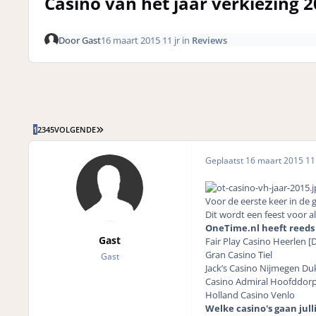
Casino van het jaar verkiezing 
Door
Gast
16 maart 2015
11 jr
in
Reviews
LAATSTE PAGINA
1
2
3
4
5
VOLGENDE
Geplaatst
16 maart 2015
11 
Voor de eerste keer in de 
Dit wordt een feest voor al
OneTime.nl heeft reeds 
Gast
Fair Play Casino Heerlen [
Gran Casino Tiel
Gast
Jack’s Casino Nijmegen D
Casino Admiral Hoofddor
Holland Casino Venlo
Welke casino's gaan jul