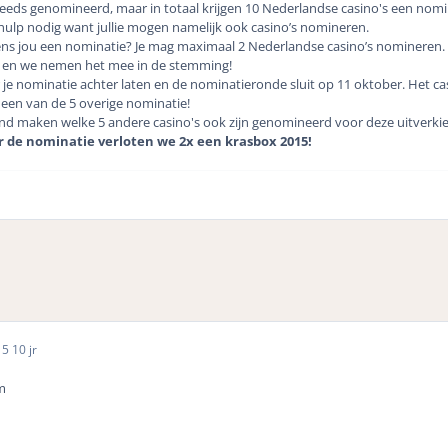
jn reeds genomineerd, maar in totaal krijgen 10 Nederlandse casino's een nomi
 hulp nodig want jullie mogen namelijk ook casino’s nomineren.
ens jou een nominatie? Je mag maximaal 2 Nederlandse casino’s nomineren.
 is en we nemen het mee in de stemming!
 je nominatie achter laten en de nominatieronde sluit op 11 oktober. Het c
een van de 5 overige nominatie!
nd maken welke 5 andere casino's ook zijn genomineerd voor deze uitverkie
 de nominatie verloten we 2x een krasbox 2015!
15
10 jr
m