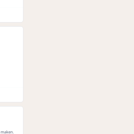
e maken.