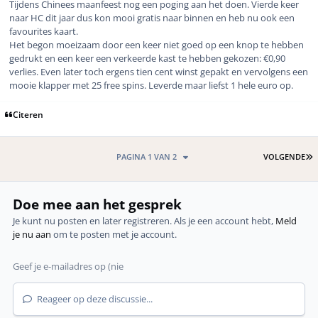
Tijdens Chinees maanfeest nog een poging aan het doen. Vierde keer
naar HC dit jaar dus kon mooi gratis naar binnen en heb nu ook een
favourites kaart.
Het begon moeizaam door een keer niet goed op een knop te hebben
gedrukt en een keer een verkeerde kast te hebben gekozen: €0,90
verlies. Even later toch ergens tien cent winst gepakt en vervolgens een
mooie klapper met 25 free spins. Leverde maar liefst 1 hele euro op.
Citeren
L
PAGINA 1 VAN 2
VOLGENDE
Doe mee aan het gesprek
Je kunt nu posten en later registreren. Als je een account hebt,
Meld
je nu aan
om te posten met je account.
Reageer op deze discussie...