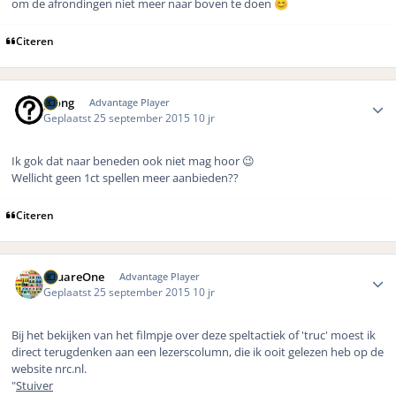
om de afrondingen niet meer naar boven te doen
😊
Citeren
Author stats
pjong
Advantage Player
Geplaatst
25 september 2015
10 jr
Ik gok dat naar beneden ook niet mag hoor 😉
Wellicht geen 1ct spellen meer aanbieden??
Citeren
Author stats
SquareOne
Advantage Player
Geplaatst
25 september 2015
10 jr
Bij het bekijken van het filmpje over deze speltactiek of 'truc' moest ik
direct terugdenken aan een lezerscolumn, die ik ooit gelezen heb op de
website nrc.nl.
"
Stuiver