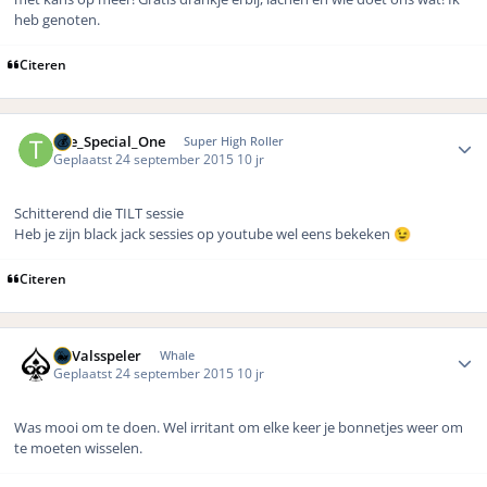
heb genoten.
Citeren
Author stats
The_Special_One
Super High Roller
Geplaatst
24 september 2015
10 jr
Schitterend die TILT sessie
Heb je zijn black jack sessies op youtube wel eens bekeken
😉
Citeren
Author stats
DeValsspeler
Whale
Geplaatst
24 september 2015
10 jr
Was mooi om te doen. Wel irritant om elke keer je bonnetjes weer om
te moeten wisselen.