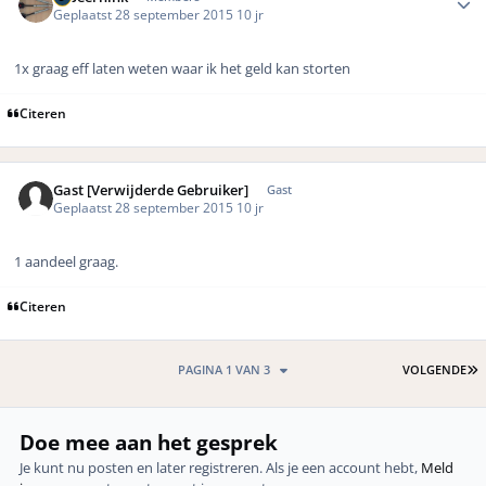
Geplaatst
28 september 2015
10 jr
1x graag eff laten weten waar ik het geld kan storten
Citeren
Gast [Verwijderde Gebruiker]
Gast
Geplaatst
28 september 2015
10 jr
1 aandeel graag.
Citeren
L
PAGINA 1 VAN 3
VOLGENDE
Doe mee aan het gesprek
Je kunt nu posten en later registreren. Als je een account hebt,
Meld