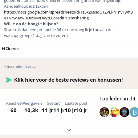
gebeuren. Dit zal nooit enkel en alleen ten gunste van mijzelf zijn
Aandeelhouders: (Excel)
https://docs.google.com/spreadsheets/d/1z8kZ69sqG1ZVEknTnvFwhB
yXNcwuawBO05MvDRytLLo/edit?usp=sharing
Wil je op de hoogte blijven?
Stuur mij dan een pm met je 06-nr dan voeg ik je toe aan de
watsappgroep (1 dag van te voren)
Citeren
4 maanden later...
Klik hier voor de beste reviews en bonussen!
Top leden in dit 
Reacties
Weergaven
Gestart
Laatste post
60
10,3k
11 jr
11 jr
10 jr
10 jr
Expand topic overview