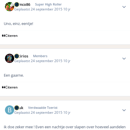
Remco86
Super High Roller
Geplaatst
24 september 2015
10 jr
Uno, einz, eentje!
Citeren
Author stats
Sotirios
Members
Geplaatst
24 september 2015
10 jr
Een gaarne.
Citeren
Author stats
Beuk
Verdwaalde Toerist
Geplaatst
24 september 2015
10 jr
ik doe zeker mee ! Even een nachtje over slapen over hoeveel aandelen