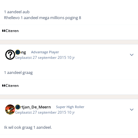
1 aandeel aub
Rhellevo 1 aandeel mega millions poging 8
Citeren
Author stats
pjong
Advantage Player
Geplaatst
27 september 2015
10 jr
1 aandeel graag
Citeren
Author stats
Gertjan_De_Meern
Super High Roller
Geplaatst
27 september 2015
10 jr
Ik wil ook graag 1 aandeel.