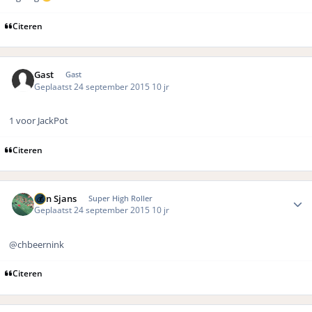
Citeren
Gast
Gast
Geplaatst
24 september 2015
10 jr
1 voor JackPot
Citeren
Author stats
Bon Sjans
Super High Roller
Geplaatst
24 september 2015
10 jr
@chbeernink
Citeren
Author stats