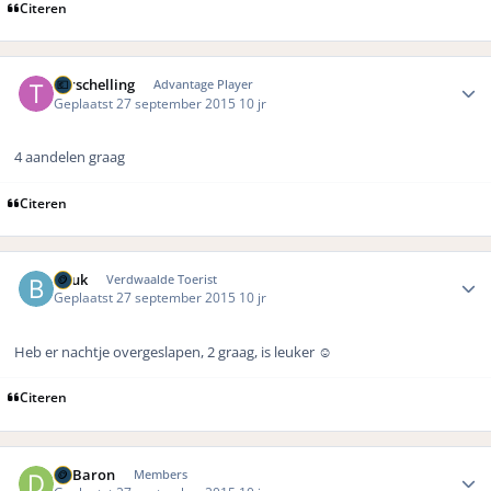
Citeren
Author stats
Terschelling
Advantage Player
Geplaatst
27 september 2015
10 jr
4 aandelen graag
Citeren
Author stats
Beuk
Verdwaalde Toerist
Geplaatst
27 september 2015
10 jr
Heb er nachtje overgeslapen, 2 graag, is leuker ☺️
Citeren
Author stats
DeBaron
Members