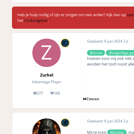
Heb je hulp nodig of zijn er zorgen om een ander? Kijk dan op
ope
het
Cruksregister
.
Geplaatst
9 juni 2024
2 jr
@itsme
@ongeldige ge
hoeven voor mij ook niet 
worden het toch nooit all
Zurkel
Advantage Player
277
165
posts
Reputation
Citeren
Geplaatst
9 juni 2024
2 jr
Mij te toxic
, ma
@Zurkel