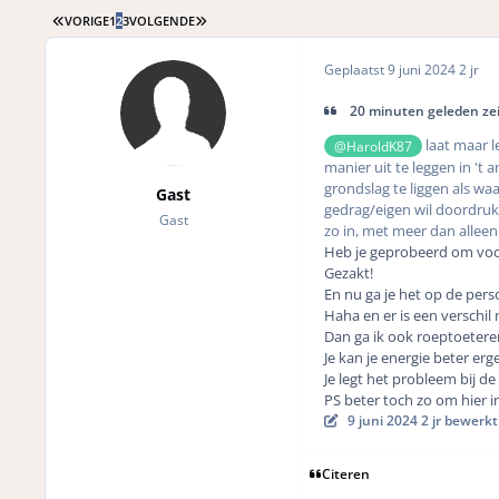
EERSTE PAGINA
LAATSTE PAGINA
VORIGE
1
2
3
VOLGENDE
Geplaatst
9 juni 2024
2 jr
20 minuten geleden zei
laat maar l
@HaroldK87
manier uit te leggen in 't
grondslag te liggen als wa
Gast
gedrag/eigen wil doordruk
Gast
zo in, met meer dan alleen
Heb je geprobeerd om voor
Gezakt!
En nu ga je het op de per
Haha en er is een verschil
Dan ga ik ook roeptoetere
Je kan je energie beter er
Je legt het probleem bij d
PS beter toch zo om hier 
9 juni 2024
2 jr
bewerkt 
Citeren