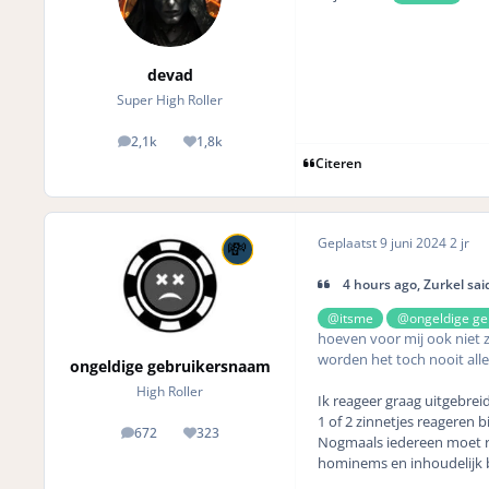
devad
Super High Roller
2,1k
1,8k
posts
Reputation
Citeren
Geplaatst
9 juni 2024
2 jr
4 hours ago, Zurkel sai
@itsme
@ongeldige ge
hoeven voor mij ook niet 
worden het toch nooit all
ongeldige gebruikersnaam
High Roller
Ik reageer graag uitgebreid.
1 of 2 zinnetjes reageren b
672
323
posts
Reputation
Nogmaals iedereen moet reag
hominems en inhoudelijk bli