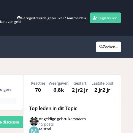
Geregistreerde gebruiker? Aanmelden
Registreren
kant van geld
Zoeken...
Reacties
Weergaven
Gestart
Laatste post
70
6,8k
2 jr
2 jr
2 jr
2 jr
olgers
Top leden in dit Topic
ongeldige gebruikersnaam
e discussie
15 posts
Mistral