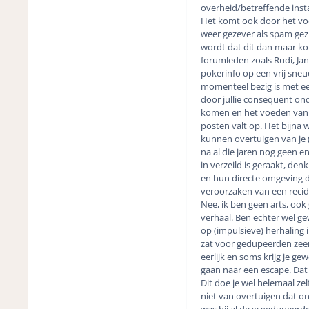
overheid/betreffende insta
Het komt ook door het voo
weer gezever als spam ge
wordt dat dit dan maar kom
forumleden zoals Rudi, Jan
pokerinfo op een vrij sne
momenteel bezig is met ee
door jullie consequent on
komen en het voeden van el
posten valt op. Het bijna
kunnen overtuigen van je (
na al die jaren nog geen e
in verzeild is geraakt, den
en hun directe omgeving d
veroorzaken van een recid
Nee, ik ben geen arts, ook
verhaal. Ben echter wel ge
op (impulsieve) herhaling 
zat voor gedupeerden zeer a
eerlijk en soms krijg je 
gaan naar een escape. Dat 
Dit doe je wel helemaal zelf
niet van overtuigen dat on
was bij al deze gedupeerde