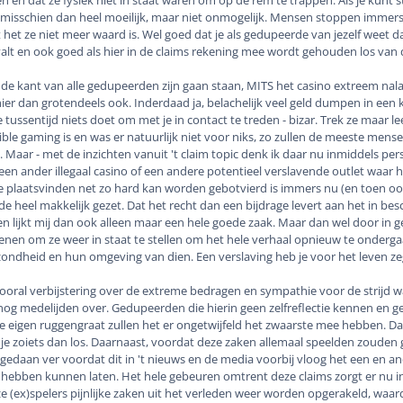
s misschien dan heel moeilijk, maar niet onmogelijk. Mensen stoppen immer
 het ze niet meer waard is. Wel goed dat je als gedupeerde van jezelf weet dat
l valt en ook goed als hier in de claims rekening mee wordt gehouden los van 
de kant van alle gedupeerden zijn gaan staan, MITS het casino extreem nalat
hier dan grotendeels ook. Inderdaad ja, belachelijk veel geld dumpen in een k
 tussentijd niets doet om met je in contact te treden - bizar. Trek ze maar lee
ible gaming is en was er natuurlijk niet voor niks, zo zullen de meeste mense
. Maar - met de inzichten vanuit 't claim topic denk ik daar nu inmiddels per
een ander illegaal casino of een andere potentieel verslavende outlet waar h
zie plaatsvinden net zo hard kan worden gebotvierd is immers nu (en toen ook
 heel makkelijk gezet. Dat het recht dan een bijdrage levert aan het in be
lijkt mij dan ook alleen maar een hele goede zaak. Maar dan wel door in g
enen om ze weer in staat te stellen om het hele verhaal opnieuw te onderg
zondheid en hun omgeving van dien. Een verslaving heb je voor het leven z
vooral verbijstering over de extreme bedragen en sympathie voor de strijd wa
og medelijden over. Gedupeerden die hierin geen zelfreflectie kennen en g
eigen ruggengraat zullen het er ongetwijfeld het zwaarste mee hebben. Dat
t je zoiets dan los. Daarnaast, voordat deze zaken allemaal speelden zouden
ngedaan ver voordat dit in 't nieuws en de media voorbij vloog het een en a
h hebben kunnen laten. Het hele gebeuren omtrent deze claims zorgt er nu i
e (ex)spelers pijnlijke zaken uit het verleden weer worden opgerakeld, waar