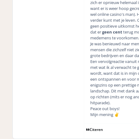
zich er opnieuw helemaal 
want er is weer hoop gecr
wel online casino's man). 
verder kunt met je leven. O
geen positieve uitkomst he
dat er
geen cent
terug mo
medemens te voorkomen
Je was benieuwd naar meni
mensen die zichzelf niet z
grote bedrijven en daar dan
Een vervolgreactie vanuit m
met wat ik al verwacht te
wordt, want dat is in mijn
een ontspannen en voor mi
enigszins op een prettige 
landschap. Dit met dank aa
op richten (mits er nog an
hitparade).
Peace out boys!
Mijn mening
✌️
Citeren