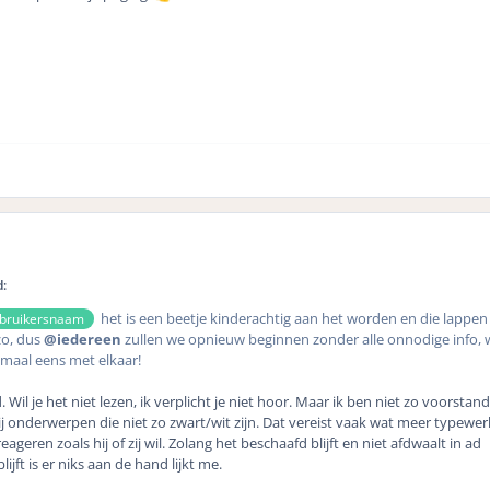
d:
het is een beetje kinderachtig aan het worden en die lappen
bruikersnaam
zo, dus
@iedereen
zullen we opnieuw beginnen zonder alle onnodige info, 
emaal eens met elkaar!
 Wil je het niet lezen, ik verplicht je niet hoor. Maar ik ben niet zo voorstan
ij onderwerpen die niet zo zwart/wit zijn. Dat vereist vaak wat meer typewerk
eren zoals hij of zij wil. Zolang het beschaafd blijft en niet afdwaalt in ad
jft is er niks aan de hand lijkt me.