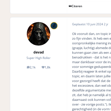
Citeren
Geplaatst
10 juni 2024
2 jr
Ok vooruit dan, on topic 
zo fijn vinden. Ik heb een
oorspronkelijke mening in
(grapje, luchtig) alsmede d
devad
kunnen gaan zien als een 
benadrukken - dat is het ni
Super High Roller
maar dankbaar voor de inz
voor sommige gedupeerden w
2,1k
1,8k
posts
Reputation
Daarbij reageer ik enkel op
topic, en daarin laten julli
voor gezorgd heeft dat de
het excessieve, dan wel o
dezelfde argumentatie met
zit, dat heb je namelijk al
daarnaast ook kunnen vols
over - zie vorige posts."). 
gerechtigheid (in de vorm 