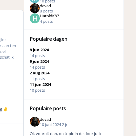
10 posts
devad
8 posts
HaroldK87
4 posts
Populaire dagen
ijke
k aan ten
8 jun 2024
sief
14 posts
schat ik
9 jun 2024
14 posts
2 aug 2024
11 posts
11 jun 2024
10 posts
Populaire posts
ng
✌️
devad
10 juni 2024
2 jr
Ok vooruit dan, on topic in de door jullie