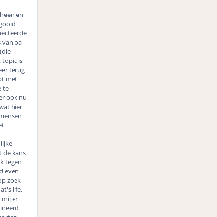
 heen en
gooid
specteerde
s van oa
(die
topic is
eer terug
pt met
 te
 er ook nu
wat hier
e mensen
et
lijke
t de kans
jk tegen
jd even
op zoek
's life.
 mij er
mineerd
storten