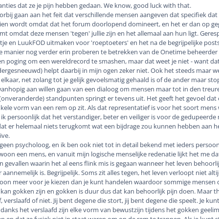
nties dat ze je pijn hebben gedaan. We know, good luck with that.
rbij gaan aan het feit dat verschillende mensen aangeven dat specifiek dat
zien wordt omdat dat het forum doorlopend domineert, en het er dan op ge
t omdat deze mensen 'tegen' jullie zijn en het allemaal aan hun ligt. Gere
tje en LuukFOD uitmaken voor 'roeptoeters' en het na de begrijpelijke post
ue manier nog verder erin proberen te betrekken van de Onetime beheerder 
n poging om een wereldrecord te smashen, maar dat weet je niet - want dat 
dergesneeuwd) helpt daarbij in mijn ogen zeker niet. Ook het steeds maar w
kaar, net zolang tot je gelijk gevoelsmatig gehaald is of de ander maar sto
 wanhopig aan willen gaan van een dialoog om mensen maar tot in den treure
onveranderde) standpunten springt er tevens uit. Het geeft het gevoel dat
nkele vorm van een rem op zit. Als dat representatief is voor het soort mens 
k ik persoonlijk dat het verstandiger, beter en veiliger is voor de gedupeerd
at er helemaal niets terugkomt wat een bijdrage zou kunnen hebben aan h
ive.
 geen psycholoog, en ik ben ook niet tot in detail bekend met ieders persoon
woon een mens, en vanuit mijn logische menselijke redenatie lijkt het me da
in gevallen waarin het al eens flink mis is gegaan wanneer het leven behoorli
annemelijk is. Begrijpelijk. Soms zit alles tegen, het leven verloopt niet alti
gewoon meer voor je kiezen dan je kunt handelen waardoor sommige mensen 
kan gokken zijn en gokken is duur dus dat kan behoorlijk pijn doen. Maar that
, verslaafd of niet. Jij bent degene die stort, jij bent degene die speelt. Je kunt
danks het verslaafd zijn elke vorm van bewustzijn tijdens het gokken geeli
n en dat ze fysiek niet in staat waren om op de rem te trappen. Als je kunt 