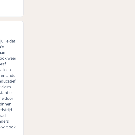
ullie dat
m'n
naam
t ook weer
raf
 alleen
 en ander
educatief.
t claim
stantie
ame door
 binnen
dstrijd
 had
nders
e wilt ook