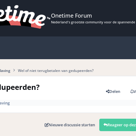
Onetime Forum
Nederland's grootste community voor de spannende 
laving
Wel of niet terugbetalen van gedupeerden?
edupeerden?
Delen
V
aving
Nieuwe discussie starten
Reageer op dez