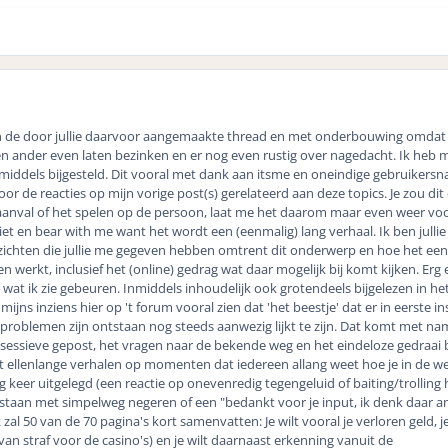
in de door jullie daarvoor aangemaakte thread en met onderbouwing omdat j
 en ander even laten bezinken en er nog even rustig over nagedacht. Ik heb 
middels bijgesteld. Dit vooral met dank aan itsme en oneindige gebruikers
oor de reacties op mijn vorige post(s) gerelateerd aan deze topics. Je zou di
aanval of het spelen op de persoon, laat me het daarom maar even weer voo
et en bear with me want het wordt een (eenmalig) lang verhaal. Ik ben jullie
ichten die jullie me gegeven hebben omtrent dit onderwerp en hoe het een
erkt, inclusief het (online) gedrag wat daar mogelijk bij komt kijken. Erg 
 wat ik zie gebeuren. Inmiddels inhoudelijk ook grotendeels bijgelezen in he
e mijns inziens hier op 't forum vooral zien dat 'het beestje' dat er in eerste in
 problemen zijn ontstaan nog steeds aanwezig lijkt te zijn. Dat komt met n
bsessieve gepost, het vragen naar de bekende weg en het eindeloze gedraai
 ellenlange verhalen op momenten dat iedereen allang weet hoe je in de we
 tig keer uitgelegd (een reactie op onevenredig tegengeluid of baiting/trolling
taan met simpelweg negeren of een "bedankt voor je input, ik denk daar a
Ik zal 50 van de 70 pagina's kort samenvatten: Je wilt vooral je verloren geld, j
van straf voor de casino's) en je wilt daarnaast erkenning vanuit de