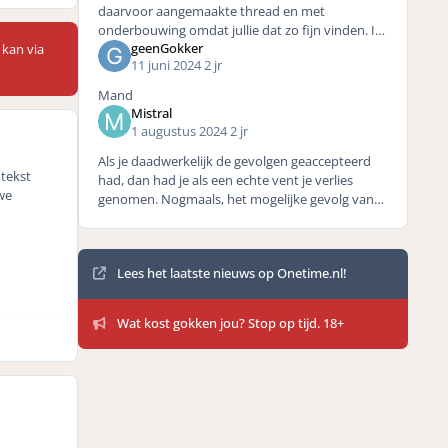
daarvoor aangemaakte thread en met
onderbouwing omdat jullie dat zo fijn vinden. Ik
geenGokker
 kan via
heb een en ander even laten bezinken en er nog
11 juni 2024
2 jr
even rustig over nagedacht
Mand
Mistral
1 augustus 2024
2 jr
Als je daadwerkelijk de gevolgen geaccepteerd
 tekst
had, dan had je als een echte vent je verlies
we
genomen. Nogmaals, het mogelijke gevolg van
gokken is dat je geld verliest. Dit heeft niets met
zorgpli
Mededelingen
Lees het laatste nieuws op Onetime.nl!
Wat kost gokken jou? Stop op tijd. 18+