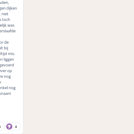
uden,
en (lijken
 niet
s toch
elijk was
erslaafde
or de
t bij
tijd mis.
en liggen
 gevoerd
ever op
ze nog
o
enkel nog
ersnaam
3
4