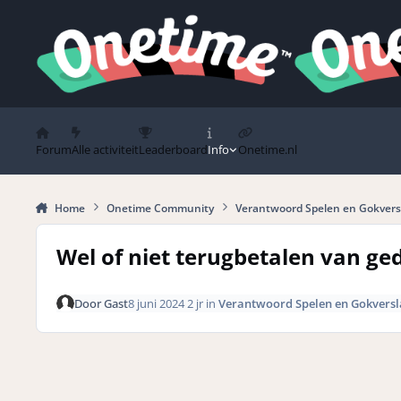
Spring naar bijdragen
Forum
Alle activiteit
Leaderboard
Info
Onetime.nl
Home
Onetime Community
Verantwoord Spelen en Gokvers
Wel of niet terugbetalen van g
Door
Gast
8 juni 2024
2 jr
in
Verantwoord Spelen en Gokversl