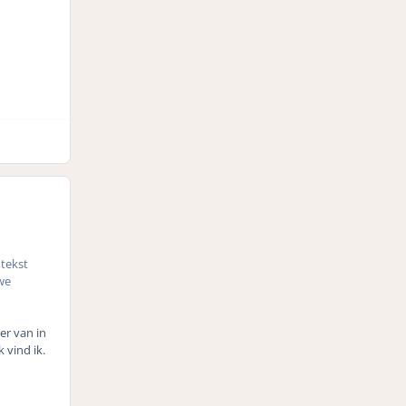
 tekst
we
der van in
 vind ik.