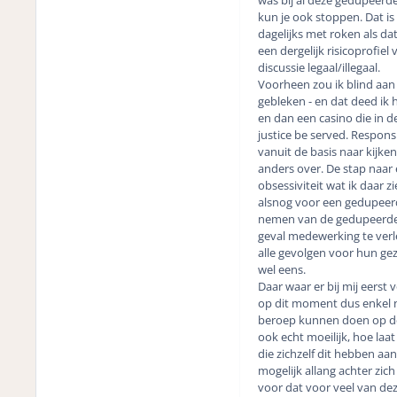
kun je ook stoppen. Dat i
dagelijks met roken als dat
een dergelijk risicoprofie
discussie legaal/illegaal.
Voorheen zou ik blind aan 
gebleken - en dat deed ik 
en dan een casino die in de
justice be served. Respons
vanuit de basis naar kijken
anders over. De stap naar 
obsessiviteit wat ik daar 
alsnog voor een gedupeerde
nemen van de gedupeerden 
geval medewerking te verl
alle gevolgen voor hun ge
wel eens.
Daar waar er bij mij eerst 
op dit moment dus enkel n
beroep kunnen doen op de 
ook echt moeilijk, hoe laa
die zichzelf dit hebben aa
mogelijk allang achter zic
voor dat voor veel van dez