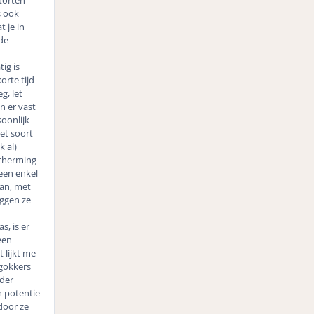
s ook
 je in
de
ig is
orte tijd
g, let
n er vast
soonlijk
et soort
 al)
scherming
een enkel
aan, met
eggen ze
s, is er
een
 lijkt me
 gokkers
nder
n potentie
door ze