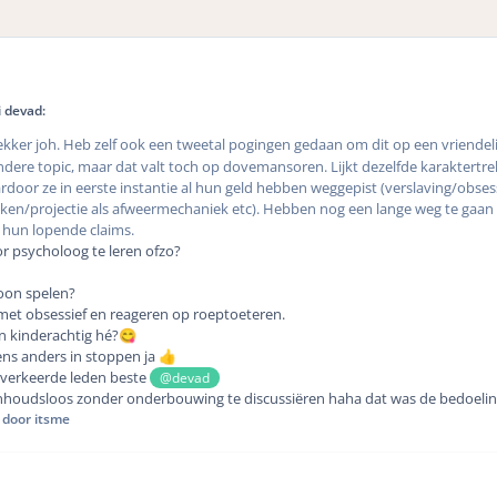
 devad:
ekker joh. Heb zelf ook een tweetal pogingen gedaan om dit op een vriendel
 andere topic, maar dat valt toch op dovemansoren. Lijkt dezelfde karaktertre
ardoor ze in eerste instantie al hun geld hebben weggepist (verslaving/obses
ken/projectie als afweermechaniek etc). Hebben nog een lange weg te gaan 
 hun lopende claims.
 psycholoog te leren ofzo?
soon spelen?
 met obsessief en reageren op roeptoeteren.
n kinderachtig hé?
😋
gens anders in stoppen ja
👍
e verkeerde leden beste
@devad
inhoudsloos zonder onderbouwing te discussiëren haha dat was de bedoeli
door itsme