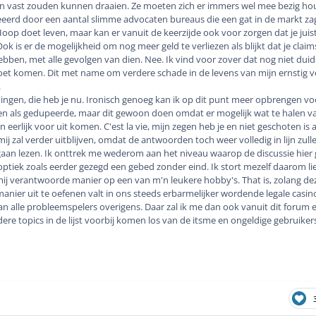
in vast zouden kunnen draaien. Ze moeten zich er immers wel mee bezig ho
eeerd door een aantal slimme advocaten bureaus die een gat in de markt zag
Hoop doet leven, maar kan er vanuit de keerzijde ook voor zorgen dat je juist
ok is er de mogelijkheid om nog meer geld te verliezen als blijkt dat je claim
bben, met alle gevolgen van dien. Nee. Ik vind voor zover dat nog niet duid
et komen. Dit met name om verdere schade in de levens van mijn ernstig v
.
ngen, die heb je nu. Ironisch genoeg kan ik op dit punt meer opbrengen vo
ien als gedupeerde, maar dit gewoon doen omdat er mogelijk wat te halen val
 eerlijk voor uit komen. C'est la vie, mijn zegen heb je en niet geschoten is al
ij zal verder uitblijven, omdat de antwoorden toch weer volledig in lijn zull
 gaan lezen. Ik onttrek me wederom aan het niveau waarop de discussie hier
 optiek zoals eerder gezegd een gebed zonder eind. Ik stort mezelf daarom li
j verantwoorde manier op een van m'n leukere hobby's. That is, zolang de
manier uit te oefenen valt in ons steeds erbarmelijker wordende legale casin
n alle probleemspelers overigens. Daar zal ik me dan ook vanuit dit forum 
dere topics in de lijst voorbij komen los van de itsme en ongeldige gebruik