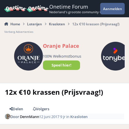
Spring naar bijdragen
Onetime Forum
Aanmelden
Nederland's grootste community voor de spannende 
Home
Loterijen
Krasloten
12x €10 krassen (Prijsvraag!)
Verberg Advertenties
Oranje Palace
100% Welkomstbonus
Speel hier!
12x €10 krassen (Prijsvraag!)
Delen
Volgers
Door
DennMann
12 juni 2017
9 jr
in
Krasloten