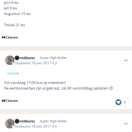
Juni 6 eu
Juli 0 eu
Augustus 15 eu
Totaal 21 eu
Citeren
Author stats
DennMann
Super High Roller
Geplaatst
16 juni 2017
9 jr
AUTEUR
Tot vandaag 17:00 kun je meedoen!
De eerste kaartjes zijn al gekrast, zal dit vanmiddag updaten 😉
Citeren
1
Author stats
DennMann
Super High Roller
Geplaatst
18 juni 2017
9 jr