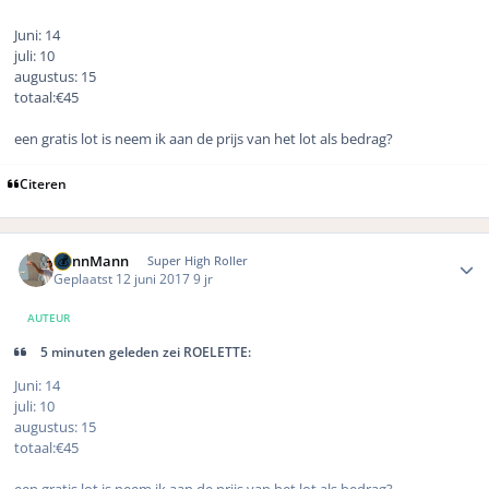
Juni: 14
juli: 10
augustus: 15
totaal:€45
een gratis lot is neem ik aan de prijs van het lot als bedrag?
Citeren
Author stats
DennMann
Super High Roller
Geplaatst
12 juni 2017
9 jr
AUTEUR
5 minuten geleden zei ROELETTE:
Juni: 14
juli: 10
augustus: 15
totaal:€45