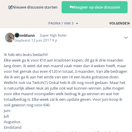
Nieuwe discussie starten
Reageer op deze discussie
L
PAGINA 1 VAN 3
VOLGENDE
Author stats
DennMann
Super High Roller
Geplaatst
12 juni 2017
9 jr
Ik heb iets leuks bedacht!
Elke week ga ik voor €10 aan krasloten kopen, dit ga ik drie maanden
lang doen. Ik weet dat een maand vaak meer dan 4 weken heeft, maar
voor het gemak dus even €120 in totaal, 3 maanden. Van alle bedragen
die ik win ga ik aan het einde van een rit een leuke goksessie doen.
Wellicht ook via Twitch(?) Ookal heb ik dit nog nooit gedaan. Maar het
is natuurlijk alleen leuk als jullie ook wat kunnen winnen. Jullie mogen
voor elke maand voorspellen welk bedrag ik ga winnen en wat het
totaalbedrag is. Elke week zal ik een update geven. Voor juni koop ik
ook gewoon nog voor €40.
Juni
Juli
Augustus
Eindstand