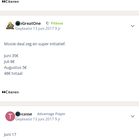
Citeren
Author stats
TheGreatOne
Pitboss
Geplaatst
13 juni 2017
9 jr
Mooie deal zeg en super initiatief.
Juni 35€
Juli 8€
Augustus 5€
48€ totaal
Citeren
Author stats
Tracasse
Advantage Player
Geplaatst
13 juni 2017
9 jr
Juni 17