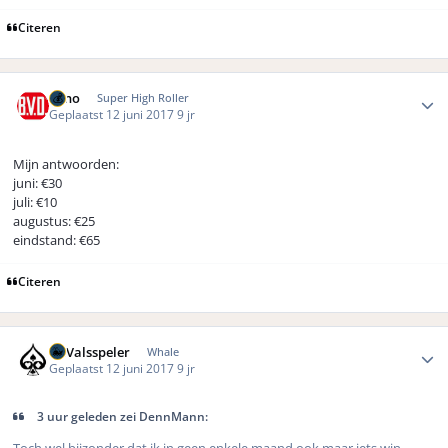
Citeren
Author stats
Reno
Super High Roller
Geplaatst
12 juni 2017
9 jr
Mijn antwoorden:
juni: €30
juli: €10
augustus: €25
eindstand: €65
Citeren
Author stats
DeValsspeler
Whale
Geplaatst
12 juni 2017
9 jr
3 uur geleden zei DennMann:
Toch wel bijzonder dat ik in geen enkele maand ook maar iets win,