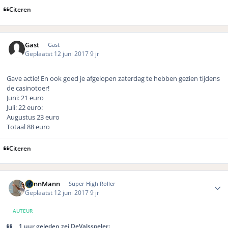
Citeren
Gast
Gast
Geplaatst
12 juni 2017
9 jr
Gave actie! En ook goed je afgelopen zaterdag te hebben gezien tijdens
de casinotoer!
Juni: 21 euro
Juli: 22 euro:
Augustus 23 euro
Totaal 88 euro
Citeren
Author stats
DennMann
Super High Roller
Geplaatst
12 juni 2017
9 jr
AUTEUR
1 uur geleden zei DeValsspeler: