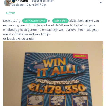
DennMann
Super High Roller
Geplaatst
19 juni 2017
9 jr
AUTEUR
Deze bezorgt
en
alvast beiden 5% van
@TheGreatOne
@JackPot
een mooi gokavontuur! Jackpot wint de 5% omdat hij het hoogste
eindbedrag heeft genoemd en daar zijn we nu al over heen. Dit geldt
ook voor deze maand van Armijn.
€5 kraslot, €100 er uit!!