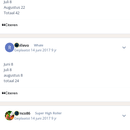
Juli 8
Augustus 22
Totaal 42
Citeren
Author stats
rhellevo
Whale
Geplaatst
14 juni 2017
9 jr
Juni 8
juli 8
augustus 8
totaal 24
Citeren
Author stats
Remco86
Super High Roller
Geplaatst
14 juni 2017
9 jr