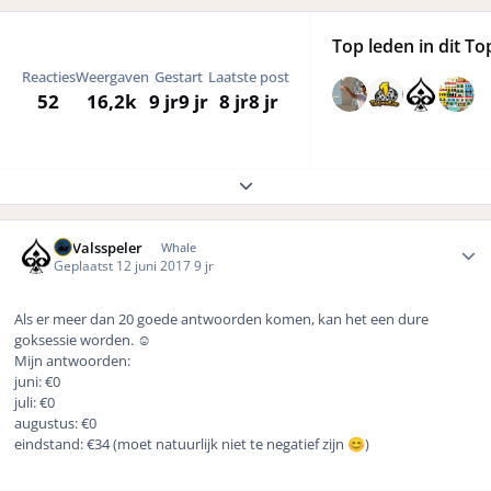
Top leden in dit To
Reacties
Weergaven
Gestart
Laatste post
52
16,2k
9 jr
9 jr
8 jr
8 jr
Expand topic overview
Author stats
DeValsspeler
Whale
Geplaatst
12 juni 2017
9 jr
Als er meer dan 20 goede antwoorden komen, kan het een dure
goksessie worden. ☺️
Mijn antwoorden:
juni: €0
juli: €0
augustus: €0
eindstand: €34 (moet natuurlijk niet te negatief zijn
)
😊