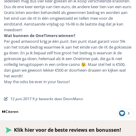
Iedereen mag dus vier keer gokken en ik koop verschillende krasloten.
Dus de ene keer eentje van tien euro, de andere keer tien van een euro.
Gratis loten worden behandeld als gewonnen bedrag en worden aan
het eind van de rit in één omgewisseld en tellen mee voor de
eindstand. Aanstaande vrijdag op 16-06 is de laatste dag dat je kan
meedoen!
Wat kunnen de OneTimers winnen?
Per goed antwoord krijg je één punt. Een punt staat garant voor 5%
van het totale bedrag waarmee ik aan het einde van de rit de goksessie
ga doen. En ja ik bepaal zelf hoe groot het bedrag is waarvan ik de
goksessie ga doen, helemaal als ik een Onetimer pak, die ga ik niet
volledig terugstoppen in een online casino
. Maar stel het is €500,
😉
dan gaan we gewoon lekker €500 er doorheen draaien en kijken wat
het wordt!
May the odss be ever in your favour!
12 juni 2017
9 jr
bewerkt door DennMann
Citeren
1
Klik hier voor de beste reviews en bonussen!