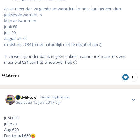
Als er meer dan 20 goede antwoorden komen, kan het een dure
goksessie worden. ☺️
Mijn antwoorden:
juni: €0
juli: €0
augustus: €0
eindstand: €34 (moet natuurlijk niet te negatief zijn :))
Toch wel bijzonder dat ik in geen enkele maand ook maar iets win,
maar wel €34 aan het einde over heb 😉
Citeren
1
Author stats
TheMikeyx
Super High Roller
Geplaatst
12 juni 2017
9 jr
Juni €20
Juli €20
Aug €20
Dus totaal €60
😛