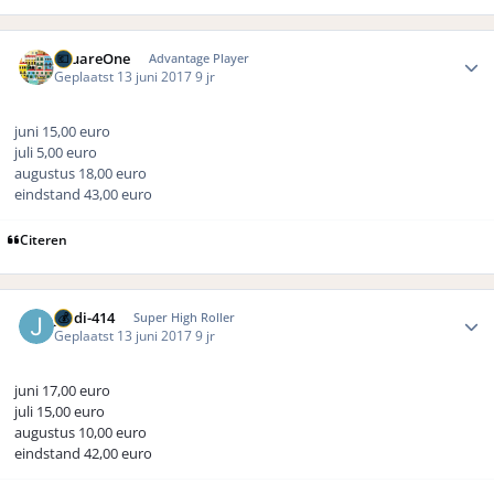
Author stats
SquareOne
Advantage Player
Geplaatst
13 juni 2017
9 jr
juni 15,00 euro
juli 5,00 euro
augustus 18,00 euro
eindstand 43,00 euro
Citeren
Author stats
jordi-414
Super High Roller
Geplaatst
13 juni 2017
9 jr
juni 17,00 euro
juli 15,00 euro
augustus 10,00 euro
eindstand 42,00 euro