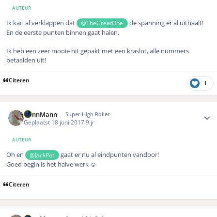
AUTEUR
Ik kan al verklappen dat
de spanning er al uithaalt!
@TheGreatOne
En de eerste punten binnen gaat halen.
Ik heb een zeer mooie hit gepakt met een kraslot, alle nummers
betaalden uit!
Citeren
1
Author stats
DennMann
Super High Roller
Geplaatst
18 juni 2017
9 jr
AUTEUR
Oh en
gaat er nu al eindpunten vandoor!
@JackPot
Goed begin is het halve werk ☺️
Citeren
Author stats