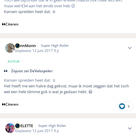
maar wel €34 aan het einde over heb 😉
Kansen spreiden heet dat. ☺️
Citeren
Author stats
DennMann
Super High Roller
Geplaatst
12 juni 2017
9 jr
AUTEUR
Zojuist zei DeValsspeler:
Kansen spreiden heet dat. ☺️
Het heeft me een halve dag gekost, maar ik moet zeggen dat het toch
wel een hele slimme gok is wat je gedaan hebt. 😃
Citeren
1
Author stats
ROELETTE
Super High Roller
Geplaatst
12 juni 2017
9 jr