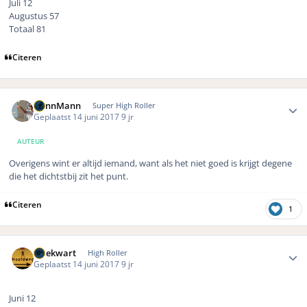
Juli 12
Augustus 57
Totaal 81
Citeren
Author stats
DennMann
Super High Roller
Geplaatst
14 juni 2017
9 jr
AUTEUR
Overigens wint er altijd iemand, want als het niet goed is krijgt degene
die het dichtstbij zit het punt.
Citeren
1
Author stats
driekwart
High Roller
Geplaatst
14 juni 2017
9 jr
Juni 12