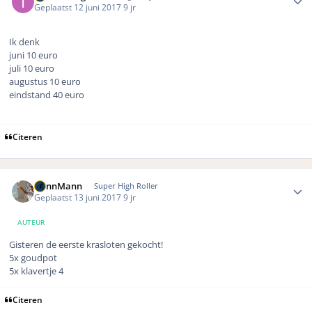
Geplaatst
12 juni 2017
9 jr
Ik denk
juni 10 euro
juli 10 euro
augustus 10 euro
eindstand 40 euro
Citeren
Author stats
DennMann
Super High Roller
Geplaatst
13 juni 2017
9 jr
AUTEUR
Gisteren de eerste krasloten gekocht!
5x goudpot
5x klavertje 4
Citeren