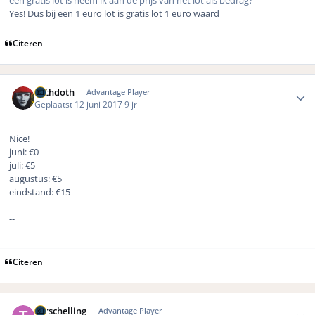
een gratis lot is neem ik aan de prijs van het lot als bedrag?
Yes! Dus bij een 1 euro lot is gratis lot 1 euro waard
Citeren
Author stats
bethdoth
Advantage Player
Geplaatst
12 juni 2017
9 jr
Nice!
juni: €0
juli: €5
augustus: €5
eindstand: €15
--
Citeren
Author stats
Terschelling
Advantage Player