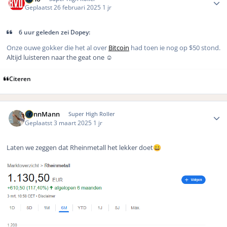
Geplaatst
26 februari 2025
1 jr
6 uur geleden zei Dopey:
Onze ouwe gokker die het al over
Bitcoin
had toen ie nog op $50 stond.
Altijd luisteren naar the geat one
☺️
Citeren
Author stats
DennMann
Super High Roller
Geplaatst
3 maart 2025
1 jr
Laten we zeggen dat Rheinmetall het lekker doet
😀