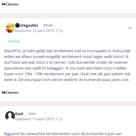
Citeren
Author stats
LasVegasNic
Whale
Geplaatst
12 april 2015
11 jr
AUTEUR
@JackPot, je hebt gelijk dat rendement niet te voorspelen is. Natuurlijk
willen we alleen zoveel mogelijk rendement maar tegen welk risico? Ik
durf best wel wat risico's te nemen. Valt dus eerder onder de noemer
speculeren dan wellicht beleggen. Ik zou best wel meer risico's willen
lopen voor 10% - 15% rendement per jaar. Gaat niet elk jaar lukken dat
weet ik. Dit beursjaar toch wel en wellicht de komende paar jaren ook.
Citeren
Gast
Gast
Geplaatst
13 april 2015
11 jr
Bijgaand de verwachte rendementen voor de komende 4 jaar van