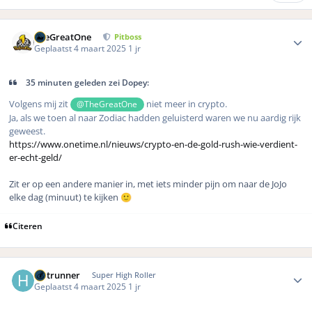
Author stats
TheGreatOne
Pitboss
Geplaatst
4 maart 2025
1 jr
35 minuten geleden zei Dopey:
Volgens mij zit
niet meer in crypto.
@TheGreatOne
Ja, als we toen al naar Zodiac hadden geluisterd waren we nu aardig rijk
geweest.
https://www.onetime.nl/nieuws/crypto-en-de-gold-rush-wie-verdient-
er-echt-geld/
Zit er op een andere manier in, met iets minder pijn om naar de JoJo
elke dag (minuut) te kijken
🙂
Citeren
Author stats
Hotrunner
Super High Roller
Geplaatst
4 maart 2025
1 jr