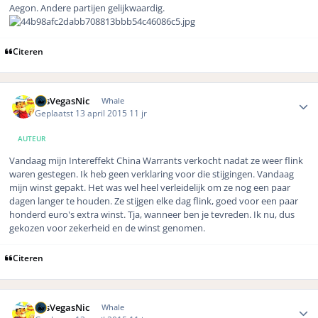
Aegon. Andere partijen gelijkwaardig.
Citeren
Author stats
LasVegasNic
Whale
Geplaatst
13 april 2015
11 jr
AUTEUR
Vandaag mijn Intereffekt China Warrants verkocht nadat ze weer flink
waren gestegen. Ik heb geen verklaring voor die stijgingen. Vandaag
mijn winst gepakt. Het was wel heel verleidelijk om ze nog een paar
dagen langer te houden. Ze stijgen elke dag flink, goed voor een paar
honderd euro's extra winst. Tja, wanneer ben je tevreden. Ik nu, dus
gekozen voor zekerheid en de winst genomen.
Citeren
Author stats
LasVegasNic
Whale