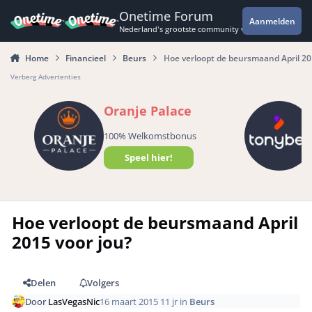
Spring naar bijdragen
Onetime Forum
Aanmelden
Nederland's grootste community voor de spannende 
Home
Financieel
Beurs
Hoe verloopt de beursmaand April 20
Verberg Advertenties
Oranje Palace
100% Welkomstbonus
Speel hier!
Hoe verloopt de beursmaand April
2015 voor jou?
Delen
Volgers
Door
LasVegasNic
16 maart 2015
11 jr
in
Beurs