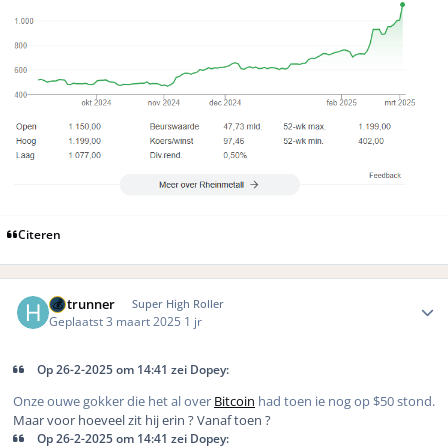
Citeren
Author stats
Hotrunner
Super High Roller
Geplaatst
3 maart 2025
1 jr
Op 26-2-2025 om 14:41 zei Dopey:
Onze ouwe gokker die het al over
Bitcoin
had toen ie nog op $50 stond.
Maar voor hoeveel zit hij erin ? Vanaf toen ?
Op 26-2-2025 om 14:41 zei Dopey: