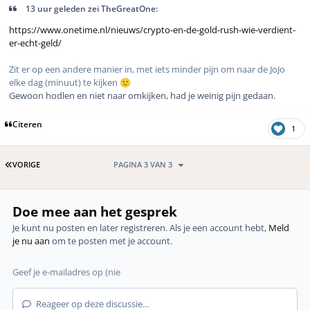
13 uur geleden zei TheGreatOne:
https://www.onetime.nl/nieuws/crypto-en-de-gold-rush-wie-verdient-
er-echt-geld/
Zit er op een andere manier in, met iets minder pijn om naar de JoJo
elke dag (minuut) te kijken
🙂
Gewoon hodlen en niet naar omkijken, had je weinig pijn gedaan.
Citeren
1
EERSTE PAGINA
VORIGE
PAGINA 3 VAN 3
Doe mee aan het gesprek
Je kunt nu posten en later registreren. Als je een account hebt,
Meld
je nu aan
om te posten met je account.
Reageer op deze discussie...