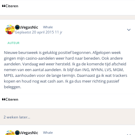
Citeren
Author stats
LasVegasNic
Whale
Geplaatst
20 april 2015
11 jr
AUTEUR
Nieuwe beursweek is gelukkig positief begonnen. Afgelopen week
gingen mijn casino-aandelen weer hard naar beneden. Ook andere
aandelen. Vandaag wel weer hersteld. Ik ga de komende tijd afscheid
nemen van een aantal aandelen. Ik blijf dan ING, WYNN, LVS, MGM,
MPEL aanhouden voor de lange termijn. Daarnaast ga ik wat trackers
kopen en houd nog wat cash aan. Ik ga dus meer richting passief
beleggen.
Citeren
2 weken later...
Author stats
LasVegasNic
Whale