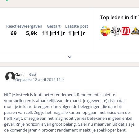
Top leden in dit 
Reacties
Weergaven
Gestart
Laatste post
69
5,9k
11 jr
11 jr
1 jr
1 jr
Expand topic overview
Gast
Gast
Geplaatst
12 april 2015
11 jr
NIC je insteek is fout, beter rendement. Rendement is niet te
voorspellen en is afhankelijk van de markt. Je (gewenste) risico dat
moet je in kaart brengen, dan volgen de beleggingen die daar bij
passen van zelf. Zeg je het mag alle kanten op gaan met risico van de
helft kwijt, of zeg je van het mag nooit verlies betekenen in geen enkel
geval. Rn je horizon is van groot belang. Ga er nu maar van uit dat als je
de komende jaren 4 procent rendement maakt, je spekkoper bent.