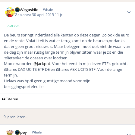
Author stats
LasVegasNic
Whale
Geplaatst
30 april 2015
11 jr
AUTEUR
De beurs springt inderdaad alle kanten op deze dagen. Zo ook de euro
en de rente. Volatiliteit is wat er terug komt op de beurzen,ondanks
dat er geen groot nieuws is. Maar beleggen moet ook niet de waan van
de dag zijn maar rustig lange termijn blijven zitten waar je zit en die
'olietanker' de oceaan over loodsen.
Mooie woorden
@Jackpot
. Voor het eerst in mijn leven ETF's gekocht.
iShares DAX UCITS ETF DE en iShares AEX UCITS ETF. Voor de lange
termijn.
Helaas was April geen gunstige maand voor mijn
beleggingsportefeuille.
Citeren
9 jaren later...
Author stats
Dopey
Whale