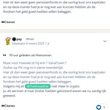
Hier zit dan weer geen pensioenfonds in, die oorlog kost ons kapitalen
en op deze manier had je er nog wat aan kunnen hebben als de
fondsen het geld goed hadden willen beleggen.
Citeren
Author stats
Dopey
Whale
Geplaatst
4 maart 2025
1 jr
10 uur geleden zei Hotrunner:
Maar voor hoeveel zit hij erin ? Vanaf toen ?
Zodiac op PN nog zo'n ziener toendertijd.
Hier zit dan weer geen pensioenfonds in, die oorlog kost ons kapitalen
en op deze manier had je er nog wat aan kunnen hebben als de
fondsen het geld goed hadden willen beleggen.
Volgens mij zit
niet meer in crypto.
@TheGreatOne
Ja, als we toen al naar Zodiac hadden geluisterd waren we nu aardig rijk
geweest.
Citeren
1