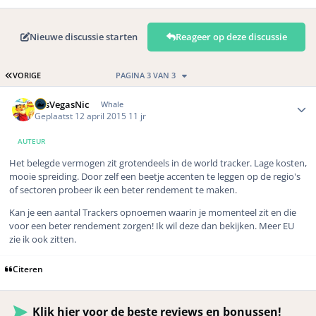
Nieuwe discussie starten
Reageer op deze discussie
EERSTE PAGINA
VORIGE
PAGINA 3 VAN 3
Author stats
LasVegasNic
Whale
Geplaatst
12 april 2015
11 jr
AUTEUR
Het belegde vermogen zit grotendeels in de world tracker. Lage kosten,
mooie spreiding. Door zelf een beetje accenten te leggen op de regio's
of sectoren probeer ik een beter rendement te maken.
Kan je een aantal Trackers opnoemen waarin je momenteel zit en die
voor een beter rendement zorgen! Ik wil deze dan bekijken. Meer EU
zie ik ook zitten.
Citeren
Klik hier voor de beste reviews en bonussen!