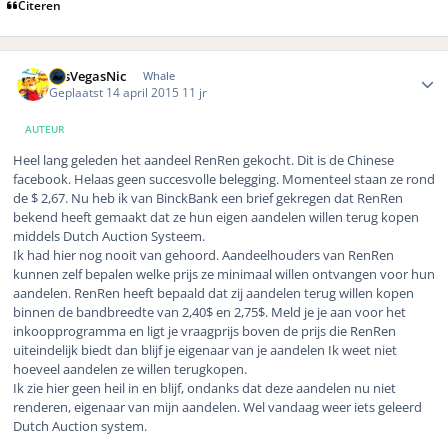
Citeren
Author stats
LasVegasNic
Whale
Geplaatst
14 april 2015
11 jr
AUTEUR
Heel lang geleden het aandeel RenRen gekocht. Dit is de Chinese
facebook. Helaas geen succesvolle belegging. Momenteel staan ze rond
de $ 2,67. Nu heb ik van BinckBank een brief gekregen dat RenRen
bekend heeft gemaakt dat ze hun eigen aandelen willen terug kopen
middels Dutch Auction Systeem.
Ik had hier nog nooit van gehoord. Aandeelhouders van RenRen
kunnen zelf bepalen welke prijs ze minimaal willen ontvangen voor hun
aandelen. RenRen heeft bepaald dat zij aandelen terug willen kopen
binnen de bandbreedte van 2,40$ en 2,75$. Meld je je aan voor het
inkoopprogramma en ligt je vraagprijs boven de prijs die RenRen
uiteindelijk biedt dan blijf je eigenaar van je aandelen Ik weet niet
hoeveel aandelen ze willen terugkopen.
Ik zie hier geen heil in en blijf, ondanks dat deze aandelen nu niet
renderen, eigenaar van mijn aandelen. Wel vandaag weer iets geleerd
Dutch Auction system.