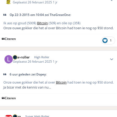
Geplaatst
26 februari 2025
1 jr
Op 22-3-2015 om 10:04 zei TheGreatOne:
Ik aas op goud (500$)
Bitcoin
(50$) en olie op (35$)
Onze ouwe gokker die het al over Bitcoin had toen ie nog op $50 stond.
Citeren
1
Author stats
Low-roller
High Roller
Geplaatst
26 februari 2025
1 jr
6 uur geleden zei Dopey:
Onze ouwe gokker die het al over
Bitcoin
had toen ie nog op $50 stond.
Ja bizar met de kennis van nu...
Citeren
Author stats
Reno
Super High Roller