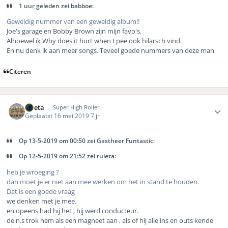
1 uur geleden zei babboe:
Geweldig nummer van een geweldig album!!
Joe's garage en Bobby Brown zijn mijn favo's.
Alhoewel ik Why does it hurt when I pee ook hilarsch vind.
En nu denk ik aan meer songs. Teveel goede nummers van deze man
Citeren
Author stats
ruleta
Super High Roller
Geplaatst
16 mei 2019
7 jr
Op 13-5-2019 om 00:50 zei Gastheer Funtastic:
Op 12-5-2019 om 21:52 zei ruleta:
heb je wroeging ?
dan moet je er niet aan mee
werken om het in stand te houden.
Dat is een goede vraag
we denken met je mee.
en opeens had hij het , hij werd conducteur.
de n.s trok hem als een magneet aan , als of hij alle ins en outs kende