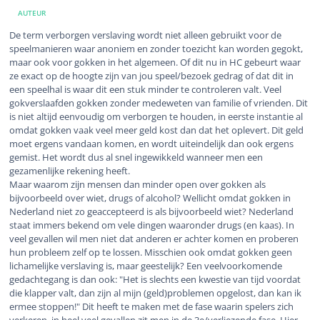
AUTEUR
De term verborgen verslaving wordt niet alleen gebruikt voor de
speelmanieren waar anoniem en zonder toezicht kan worden gegokt,
maar ook voor gokken in het algemeen. Of dit nu in HC gebeurt waar
ze exact op de hoogte zijn van jou speel/bezoek gedrag of dat dit in
een speelhal is waar dit een stuk minder te controleren valt. Veel
gokverslaafden gokken zonder medeweten van familie of vrienden. Dit
is niet altijd eenvoudig om verborgen te houden, in eerste instantie al
omdat gokken vaak veel meer geld kost dan dat het oplevert. Dit geld
moet ergens vandaan komen, en wordt uiteindelijk dan ook ergens
gemist. Het wordt dus al snel ingewikkeld wanneer men een
gezamenlijke rekening heeft.
Maar waarom zijn mensen dan minder open over gokken als
bijvoorbeeld over wiet, drugs of alcohol? Wellicht omdat gokken in
Nederland niet zo geaccepteerd is als bijvoorbeeld wiet? Nederland
staat immers bekend om vele dingen waaronder drugs (en kaas). In
veel gevallen wil men niet dat anderen er achter komen en proberen
hun probleem zelf op te lossen. Misschien ook omdat gokken geen
lichamelijke verslaving is, maar geestelijk? Een veelvoorkomende
gedachtegang is dan ook: "Het is slechts een kwestie van tijd voordat
die klapper valt, dan zijn al mijn (geld)problemen opgelost, dan kan ik
ermee stoppen!" Dit heeft te maken met de fase waarin spelers zich