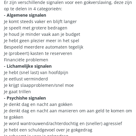
Er zijn verschillende signalen voor een gokverslaving, deze zijn
op te delen in 4 categorieën:
- Algemene signalen
Je komt steeds vaker en blijft langer
Je speelt met grotere bedragen
Je houd je minder vaak aan je budget
Je hebt geen plezier meer in het spel
Bespeeld meerdere automaten tegelijk
Je (probeert) kasten te reserveren
Financiële problemen
- Lichamelijke signalen
Je hebt (snel last) van hoofdpijn
Je eetlust verminderd
Je krijgt slaapproblemen/snel moe
Je gaat trillen
- Psychishe signalen
Je denkt dag en nacht aan gokken
Je denkt dag en nacht aan manieren om aan geld te komen om
te gokken
Je word wantrouwend/achterdochtig en (sneller) agressief
Je hebt een schuldgevoel over je gokgedrag