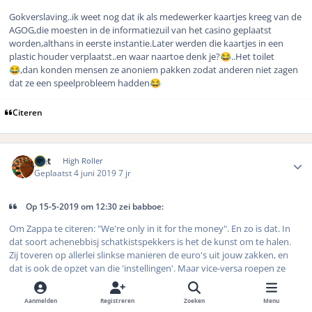
Gokverslaving..ik weet nog dat ik als medewerker kaartjes kreeg van de
AGOG,die moesten in de informatiezuil van het casino geplaatst
worden,althans in eerste instantie.Later werden die kaartjes in een
plastic houder verplaatst..en waar naartoe denk je?
..Het toilet
😂
,dan konden mensen ze anoniem pakken zodat anderen niet zagen
😂
dat ze een speelprobleem hadden
😂
Citeren
Author stats
piet
High Roller
Geplaatst
4 juni 2019
7 jr
Op 15-5-2019 om 12:30 zei babboe:
Om Zappa te citeren: "We're only in it for the money". En zo is dat. In
dat soort achenebbisj schatkistspekkers is het de kunst om te halen.
Zij toveren op allerlei slinkse manieren de euro's uit jouw zakken, en
dat is ook de opzet van die 'instellingen'. Maar vice-versa roepen ze
gelijk moord en brand wanneer de gast de euro's uit hun zakken klopt.
En die houden dan rekening met eventueel verslavingsgedrag van de
Aanmelden
Registreren
Zoeken
Menu
cliënt? Echt niet, al zit je daar 20 jaar, interesseert ze helemaal niks.