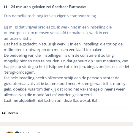
24 minuten geleden zei Gastheer Funtastic:
Er is namelijk toch nog iets als eigen verantwoording.
Bij mij is dat vrijwel precies zo, ik werk niet in een instelling die
ontworpen is om mensen verslaafd te maken, ik werk in een
amusementshal.
Dat had je gedacht. Natuurlijk werk jij in een 'instelling' die tot op de
millimeter is ontworpen om mensen verslaafd te maken.
De bedoeling van die 'instellingen' is om de consument zo lang
mogelijk binnen zien te houden. En dat gebeurt op 1001 manieren, van
hapjes op strategische tijdstippen tot loterijen, bingavondjes, en allerlei
'terugkomdagen'.
Die hele instelling heeft volkomen schijt aan de persoon achter de
gokautomaat, al valt ie buiten dood neer. Het enige wat telt is money,
geld, doekoe. waarom denk jij dat rond het vakantiegeld ineens weer
allemaal van die mooie 'acties' worden gelanceerd.....
Laat me alsjeblieft niet lachen om deze flauwekul. Bah.
Citeren
Author stats