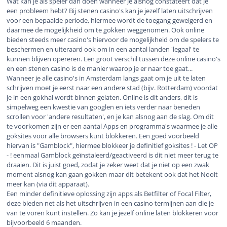
Wat kan je als speler dan doen wanneer je alsnog constateert dat je
een probleem hebt? Bij stenen casino's kan je jezelf laten uitschrijven
voor een bepaalde periode, hiermee wordt de toegang geweigerd en
daarmee de mogelijkheid om te gokken weggenomen. Ook online
bieden steeds meer casino's hiervoor de mogelijkheid om de spelers te
beschermen en uiteraard ook om in een aantal landen 'legaal' te
kunnen blijven opereren. Een groot verschil tussen deze online casino's
en een stenen casino is de manier waarop je er naar toe gaat...
Wanneer je alle casino's in Amsterdam langs gaat om je uit te laten
schrijven moet je eerst naar een andere stad (bijv. Rotterdam) voordat
je in een gokhal wordt binnen gelaten. Online is dit anders, dit is
simpelweg een kwestie van googlen en iets verder naar beneden
scrollen voor 'andere resultaten', en je kan alsnog aan de slag. Om dit
te voorkomen zijn er een aantal Apps en programma's waarmee je alle
goksites voor alle browsers kunt blokkeren. Een goed voorbeeld
hiervan is "Gamblock", hiermee blokkeer je definitief goksites ! - Let OP
- ! eenmaal Gamblock geïnstaleerd/geactiveerd is dit niet meer terug te
draaien. Dit is juist goed, zodat je zeker weet dat je niet op een zwak
moment alsnog kan gaan gokken maar dit betekent ook dat het Nooit
meer kan (via dit apparaat).
Een minder definitieve oplossing zijn apps als Betfilter of Focal Filter,
deze bieden net als het uitschrijven in een casino termijnen aan die je
van te voren kunt instellen. Zo kan je jezelf online laten blokkeren voor
bijvoorbeeld 6 maanden.