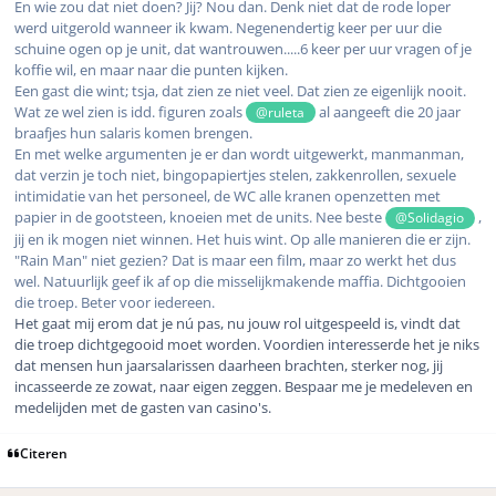
En wie zou dat niet doen? Jij? Nou dan. Denk niet dat de rode loper
werd uitgerold wanneer ik kwam. Negenendertig keer per uur die
schuine ogen op je unit, dat wantrouwen.....6 keer per uur vragen of je
koffie wil, en maar naar die punten kijken.
Een gast die wint; tsja, dat zien ze niet veel. Dat zien ze eigenlijk nooit.
Wat ze wel zien is idd. figuren zoals
al aangeeft die 20 jaar
@ruleta
braafjes hun salaris komen brengen.
En met welke argumenten je er dan wordt uitgewerkt, manmanman,
dat verzin je toch niet, bingopapiertjes stelen, zakkenrollen, sexuele
intimidatie van het personeel, de WC alle kranen openzetten met
papier in de gootsteen, knoeien met de units. Nee beste
,
@Solidagio
jij en ik mogen niet winnen. Het huis wint. Op alle manieren die er zijn.
"Rain Man" niet gezien? Dat is maar een film, maar zo werkt het dus
wel. Natuurlijk geef ik af op die misselijkmakende maffia. Dichtgooien
die troep. Beter voor iedereen.
Het gaat mij erom dat je nú pas, nu jouw rol uitgespeeld is, vindt dat
die troep dichtgegooid moet worden. Voordien interesserde het je niks
dat mensen hun jaarsalarissen daarheen brachten, sterker nog, jij
incasseerde ze zowat, naar eigen zeggen. Bespaar me je medeleven en
medelijden met de gasten van casino's.
Citeren