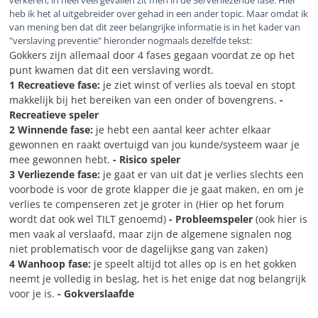
verkeren, in heel veel gevallen zit men in de 3e/verliezende fase. Hier
heb ik het al uitgebreider over gehad in een ander topic. Maar omdat ik
van mening ben dat dit zeer belangrijke informatie is in het kader van
"verslaving preventie" hieronder nogmaals dezelfde tekst:
Gokkers zijn allemaal door 4 fases gegaan voordat ze op het
punt kwamen dat dit een verslaving wordt.
1 Recreatieve fase:
je ziet winst of verlies als toeval en stopt
makkelijk bij het bereiken van een onder of bovengrens.
-
Recreatieve speler
2 Winnende fase:
je hebt een aantal keer achter elkaar
gewonnen en raakt overtuigd van jou kunde/systeem waar je
mee gewonnen hebt.
- Risico speler
3 Verliezende fase:
je gaat er van uit dat je verlies slechts een
voorbode is voor de grote klapper die je gaat maken, en om je
verlies te compenseren zet je groter in (Hier op het forum
wordt dat ook wel TILT genoemd)
- Probleemspeler
(ook hier is
men vaak al verslaafd, maar zijn de algemene signalen nog
niet problematisch voor de dagelijkse gang van zaken)
4 Wanhoop fase:
je speelt altijd tot alles op is en het gokken
neemt je volledig in beslag, het is het enige dat nog belangrijk
voor je is.
- Gokverslaafde