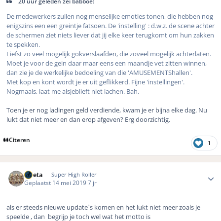
20 uur geleden zei babboe:
De medewerkers zullen nog menselijke emoties tonen, die hebben nog
enigszins een een greintje fatsoen. De 'instelling' : d.w.z. de scene achter
de schermen ziet niets liever dat jij elke keer terugkomt om hun zakken
te spekken.
Liefst zo veel mogelijk gokverslaafden, die zoveel mogelijk achterlaten.
Moet je voor de gein daar maar eens een maandje vet zitten winnen,
dan zie je de werkelijke bedoeling van die 'AMUSEMENTShallen'.
Met kop en kont wordt je er uit geflikkerd. Fijne 'instellingen'.
Nogmaals, laat me alsjeblieft niet lachen. Bah.
Toen je er nog ladingen geld verdiende, kwam je er bijna elke dag. Nu
lukt dat niet meer en dan erop afgeven? Erg doorzichtig.
Citeren
1
Author stats
ruleta
Super High Roller
Geplaatst
14 mei 2019
7 jr
als er steeds nieuwe update`s komen en het lukt niet meer zoals je
speelde , dan begrijp je toch wel wat het motto is