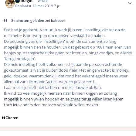
Solidagio
Whale
Geplaatst
12 mei 2019
7 jr
8 minuten geleden zei babboe:
Dat had je gedacht. Natuurlijk werk jij in een 'instelling' die tot op de
millimeter is ontworpen om mensen verslaafd te maken.
De bedoeling van die 'instellingen' is om de consument zo lang
mogelijk binnen zien te houden. En dat gebeurt op 1001 manieren, van
hapjes op strategische tijdstippen tot loterijen, bingavondjes, en allerlei
'terugkomdagen'.
Die hele instelling heeft volkomen schijt aan de persoon achter de
gokautomaat, al valt ie buiten dood neer. Het enige wat telt is money,
geld, doekoe. waarom denk jij dat rond het vakantiegeld ineens weer
allemaal van die mooie 'acties' worden gelanceerd.....
Laat me alsjeblieft niet lachen om deze flauwekul. Bah.
Ik vind zo veel mogelijk mensen naar binnen krijgen en zo lang
mogelijk binnen willen houden en ze graag terug willen laten keren
toch iets anders dan mensen verslaafd willen maken.
Citeren
Author stats