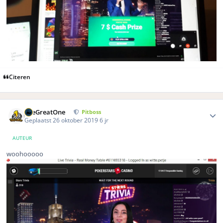
Citeren
Author stats
TheGreatOne
Pitboss
Geplaatst
26 oktober 2019
6 jr
AUTEUR
woohooooo