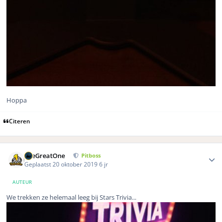
Hoppa
Citeren
Author stats
TheGreatOne
Pitboss
Geplaatst
20 oktober 2019
6 jr
AUTEUR
We trekken ze helemaal leeg bij Stars Trivia...