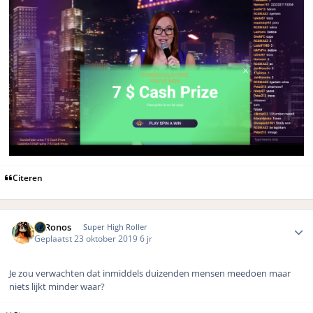
Citeren
Author stats
K. Ronos
Super High Roller
Geplaatst
23 oktober 2019
6 jr
Je zou verwachten dat inmiddels duizenden mensen meedoen maar
niets lijkt minder waar?