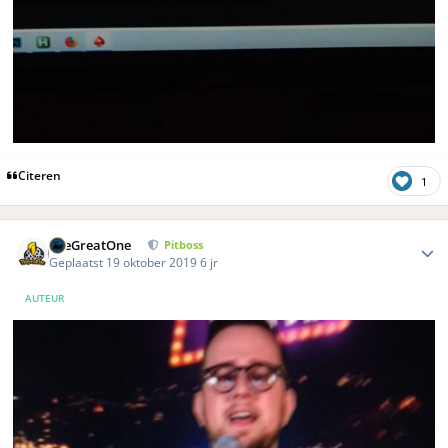
Citeren
1
Author stats
TheGreatOne
Pitboss
Geplaatst
19 oktober 2019
6 jr
AUTEUR