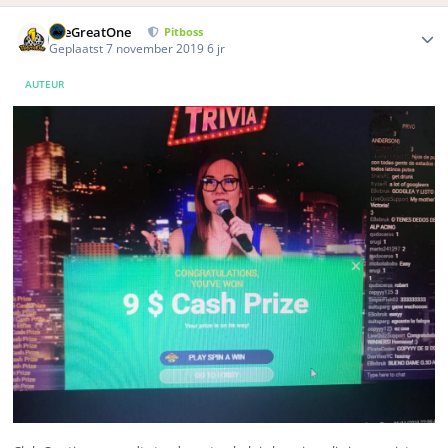
Author stats
TheGreatOne
Pitboss
Geplaatst
7 november 2019
6 jr
AUTEUR