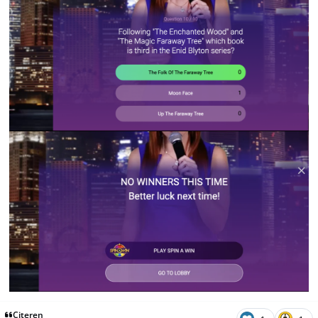
Citeren