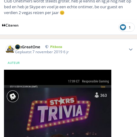
Club Onetimers wordt steeds groter, heb je kennis en lig je nog niet op
bed en heb je Skype en voel je een echte ontimer, be our guest en
verdien 2 vegas reizen per jaar
😊
Citeren
1
Author stats
TheGreatOne
Pitboss
Geplaatst
7 november 2019
6 jr
AUTEUR