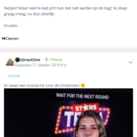
Netjes!! Maar veel te laat joh! Kan dat niet eerder op de dag? Ik slaap
graag vroeg, nu dus uiterlijk.
trusten.
Citeren
Author stats
TheGreatOne
Pitboss
Geplaatst
17 oktober 2019
6 jr
AUTEUR
En weer een mooie hit voor de Onetimers
🙂