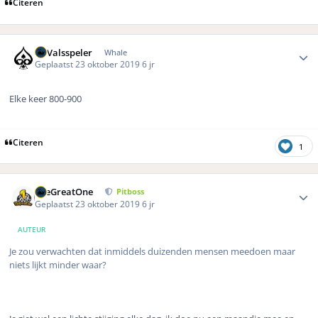
Citeren
Author stats
DeValsspeler
Whale
Geplaatst
23 oktober 2019
6 jr
Elke keer 800-900
Citeren
1
Author stats
TheGreatOne
Pitboss
Geplaatst
23 oktober 2019
6 jr
AUTEUR
Je zou verwachten dat inmiddels duizenden mensen meedoen maar
niets lijkt minder waar?