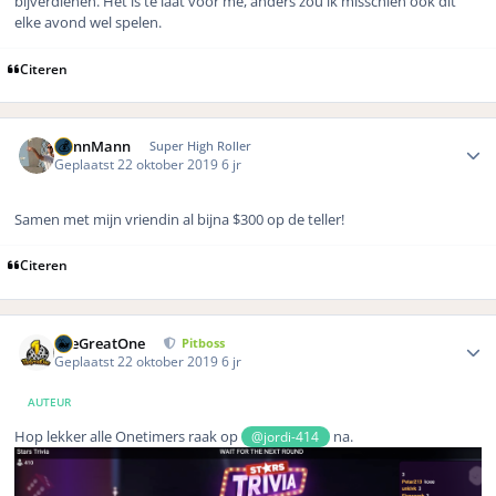
bijverdienen. Het is te laat voor me, anders zou ik misschien ook dit
elke avond wel spelen.
Citeren
Author stats
DennMann
Super High Roller
Geplaatst
22 oktober 2019
6 jr
Samen met mijn vriendin al bijna $300 op de teller!
Citeren
Author stats
TheGreatOne
Pitboss
Geplaatst
22 oktober 2019
6 jr
AUTEUR
Hop lekker alle Onetimers raak op
na.
@jordi-414