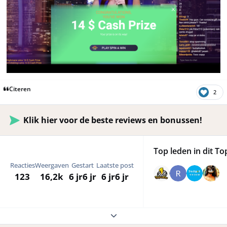
Citeren
2
Klik hier voor de beste reviews en bonussen!
Top leden in dit To
Reacties
Weergaven
Gestart
Laatste post
123
16,2k
6 jr
6 jr
6 jr
6 jr
Expand topic overview