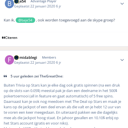
baje54
Advantage Player
Geplaatst
22 januari 2020
6 jr
Kan ik,
, ook worden toegevoegd aan de skype groep?
@baje54
Citeren
Author stats
formidablegi
Members
Geplaatst
22 januari 2020
6 jr
5 uur geleden zei TheGreatOne:
Buiten Trivia op Stars kan je elke dag ook gratis spinnen (na een druk
op de slots van 0.05$) meestal pak je dan een deelname in het 500$
pokertoernooi (all in feature en gaat automatisch) of 5 free spins.
Daarnaast kan je ook nog meedoen met The Deal op Stars en maak je
kans op de jackpot of een deel ervan als die valt en je hebt 12 uur van
te voren een keer meegedaan. En uiteraard pakken we die dagelijks
mee als die Jackpot hoog staat. En jahoor gevallen en 10.10$ erbij op
het Stars account (gratis en voor niks).