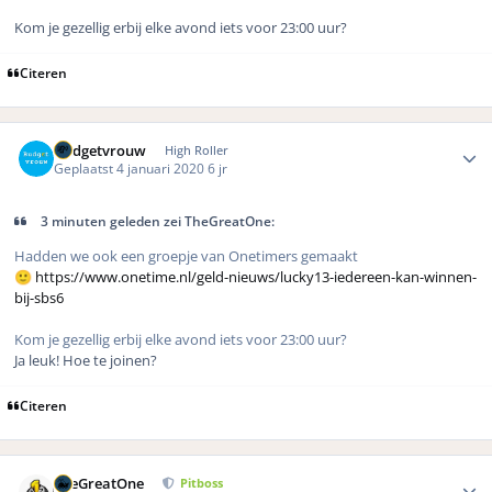
Kom je gezellig erbij elke avond iets voor 23:00 uur?
Citeren
Author stats
Budgetvrouw
High Roller
Geplaatst
4 januari 2020
6 jr
3 minuten geleden zei TheGreatOne:
Hadden we ook een groepje van Onetimers gemaakt
https://www.onetime.nl/geld-nieuws/lucky13-iedereen-kan-winnen-
🙂
bij-sbs6
Kom je gezellig erbij elke avond iets voor 23:00 uur?
Ja leuk! Hoe te joinen?
Citeren
Author stats
TheGreatOne
Pitboss