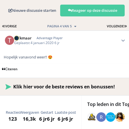
Nieuwe discussie starten
Reageer op deze discussie
EERSTE PAGINA
L
VORIGE
PAGINA 4 VAN 5
VOLGENDE
Author stats
TAlkmaar
Advantage Player
Geplaatst
4 januari 2020
6 jr
Hopelijk vanavond weer!!
😍
Citeren
Klik hier voor de beste reviews en bonussen!
Top leden in dit To
Reacties
Weergaven
Gestart
Laatste post
123
16,3k
6 jr
6 jr
6 jr
6 jr