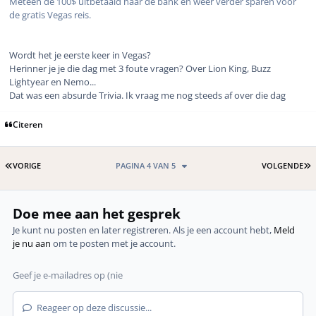
Meteen de 100$ uitbetaald naar de bank en weer verder sparen voor
de gratis Vegas reis.
Wordt het je eerste keer in Vegas?
Herinner je je die dag met 3 foute vragen? Over Lion King, Buzz
Lightyear en Nemo...
Dat was een absurde Trivia. Ik vraag me nog steeds af over die dag
Citeren
EERSTE PAGINA
L
VORIGE
PAGINA 4 VAN 5
VOLGENDE
Doe mee aan het gesprek
Je kunt nu posten en later registreren. Als je een account hebt,
Meld
je nu aan
om te posten met je account.
Reageer op deze discussie...