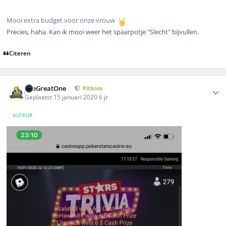
Mooi extra budget voor onze vrouw
Precies, haha. Kan ik mooi weer het spaarpotje "Slecht" bijvullen.
Citeren
Author stats
TheGreatOne
Pitboss
Geplaatst
15 januari 2020
6 jr
AUTEUR