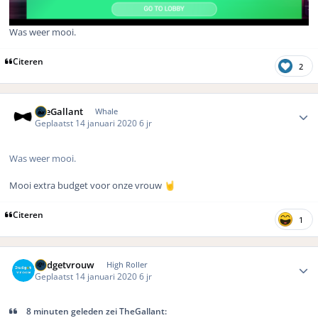
Was weer mooi.
Citeren
2
Author stats
TheGallant
Whale
Geplaatst
14 januari 2020
6 jr
Was weer mooi.
Mooi extra budget voor onze vrouw
🤘
Citeren
1
Author stats
Budgetvrouw
High Roller
Geplaatst
14 januari 2020
6 jr
8 minuten geleden zei TheGallant: