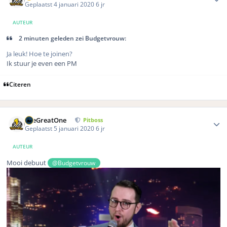
Geplaatst
4 januari 2020
6 jr
AUTEUR
2 minuten geleden zei Budgetvrouw:
Ja leuk! Hoe te joinen?
Ik stuur je even een PM
Citeren
Author stats
TheGreatOne
Pitboss
Geplaatst
5 januari 2020
6 jr
AUTEUR
Mooi debuut
@Budgetvrouw