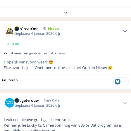
Expand topic overview
Author stats
TheGreatOne
Pitboss
Geplaatst
4 januari 2020
6 jr
AUTEUR
9 minuten geleden zei TAlkmaar:
Hopelijk vanavond weer!!
😍
Elke avond zijn er Onetimers online zelfs met Oud en Nieuw
🙂
Citeren
1
Author stats
Budgetvrouw
High Roller
Geplaatst
4 januari 2020
6 jr
Leuk een nieuwe gratis geld kennisquiz!
Kennen jullie Lucky13/Gameroom nog van SBS 6? Dat programma is
inmiddels al een tijdje gestopt.