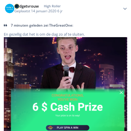
Author stats
Budgetvrouw
High Roller
Geplaatst
14 januari 2020
6 jr
7 minuten geleden zei TheGreatOne:
En gezellig dat het is om de dag zo af te sluiten.