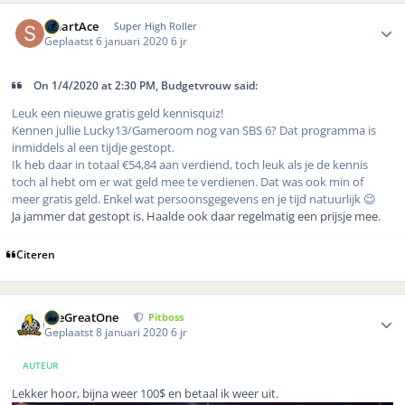
Author stats
SmartAce
Super High Roller
Geplaatst
6 januari 2020
6 jr
On 1/4/2020 at 2:30 PM, Budgetvrouw said:
Leuk een nieuwe gratis geld kennisquiz!
Kennen jullie Lucky13/Gameroom nog van SBS 6? Dat programma is
inmiddels al een tijdje gestopt.
Ik heb daar in totaal €54,84 aan verdiend, toch leuk als je de kennis
toch al hebt om er wat geld mee te verdienen. Dat was ook min of
meer gratis geld. Enkel wat persoonsgegevens en je tijd natuurlijk 😉
Ja jammer dat gestopt is. Haalde ook daar regelmatig een prijsje mee.
Citeren
Author stats
TheGreatOne
Pitboss
Geplaatst
8 januari 2020
6 jr
AUTEUR
Lekker hoor, bijna weer 100$ en betaal ik weer uit.