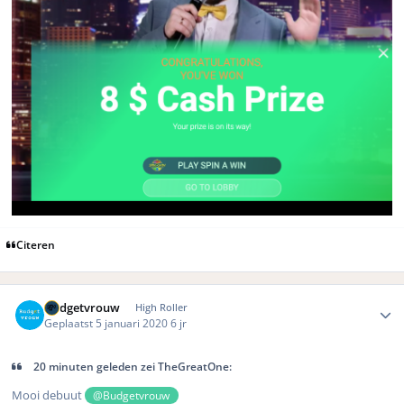
Citeren
Author stats
Budgetvrouw
High Roller
Geplaatst
5 januari 2020
6 jr
20 minuten geleden zei TheGreatOne:
Mooi debuut
@Budgetvrouw