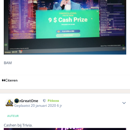
BAM
Citeren
Author stats
TheGreatOne
Pitboss
Geplaatst
20 januari 2020
6 jr
AUTEUR
Cashen bij Trivia.