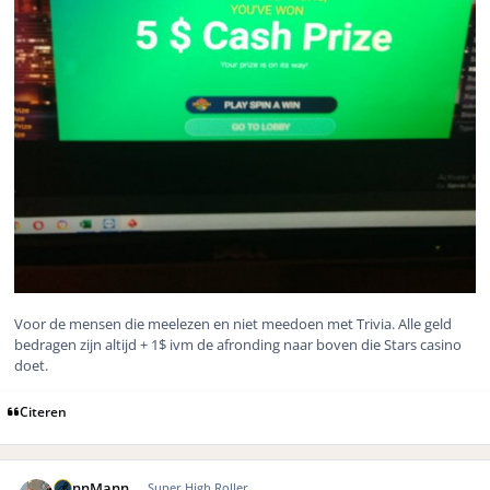
Voor de mensen die meelezen en niet meedoen met Trivia. Alle geld
bedragen zijn altijd + 1$ ivm de afronding naar boven die Stars casino
doet.
Citeren
Author stats
DennMann
Super High Roller