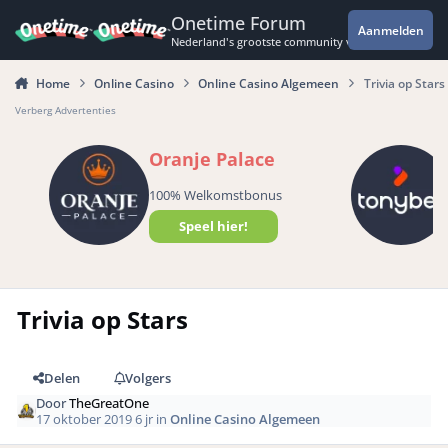
Spring naar bijdragen
Onetime Forum
Aanmelden
Nederland's grootste community voor de spannende 
Home
Online Casino
Online Casino Algemeen
Trivia op Stars
Verberg Advertenties
Oranje Palace
100% Welkomstbonus
Speel hier!
Trivia op Stars
Delen
Volgers
Door
TheGreatOne
17 oktober 2019
6 jr
in
Online Casino Algemeen