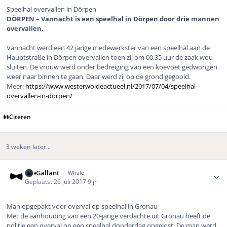
Speelhal overvallen in Dörpen
DÖRPEN – Vannacht is een speelhal in Dörpen door drie mannen
overvallen.
Vannacht werd een 42 jarige medewerkster van een speelhal aan de
Hauptstraße in Dörpen overvallen toen zij om 00.35 uur de zaak wou
sluiten. De vrouw werd onder bedreiging van een koevoet gedwongen
weer naar binnen te gaan. Daar werd zij op de grond gegooid.
Meer:
https://www.westerwoldeactueel.nl/2017/07/04/speelhal-
overvallen-in-dorpen/
Citeren
3 weken later...
Author stats
TheGallant
Whale
Geplaatst
26 juli 2017
9 jr
Man opgepakt voor overval op speelhal in Gronau
Met de aanhouding van een 20-jarige verdachte uit Gronau heeft de
politie een overval op een speelhal donderdag opgelost. De man werd