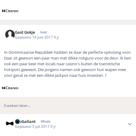
Citeren
Gast Gokje
Gast
Geplaatst
14 juni 2017
9 jr
In Dominicaanse Republiek hadden ze daar de perfecte oplossing voor.
Daar zit gewoon een paar man met dikke roitguns voor de deur. Ik ben
ook een paar keer met locals naar casino's buiten de toeristische
hotspots geweest. Die jongens namen ook gewoon hun wapen mee
voor geval ze met een dikke jackpot naar huis moesten. ?
Citeren
3 weken later...
Author stats
TheGallant
Whale
Geplaatst
5 juli 2017
9 jr