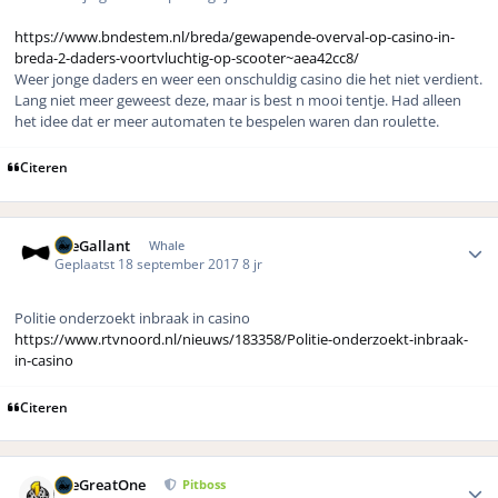
https://www.bndestem.nl/breda/gewapende-overval-op-casino-in-
breda-2-daders-voortvluchtig-op-scooter~aea42cc8/
Weer jonge daders en weer een onschuldig casino die het niet verdient.
Lang niet meer geweest deze, maar is best n mooi tentje. Had alleen
het idee dat er meer automaten te bespelen waren dan roulette.
Citeren
Author stats
TheGallant
Whale
Geplaatst
18 september 2017
8 jr
Politie onderzoekt inbraak in casino
https://www.rtvnoord.nl/nieuws/183358/Politie-onderzoekt-inbraak-
in-casino
Citeren
Author stats
TheGreatOne
Pitboss