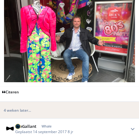
Citeren
4 weken later...
Author stats
TheGallant
Whale
Geplaatst
14 september 2017
8 jr