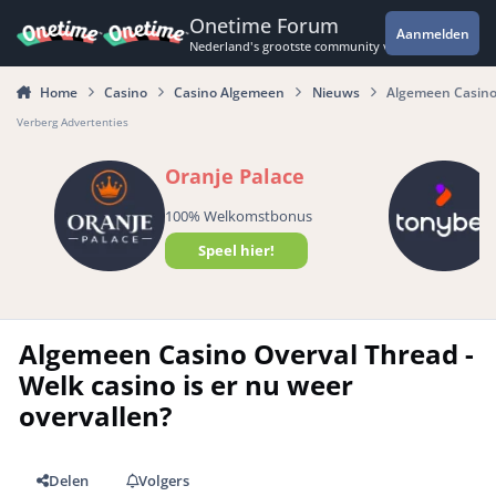
Spring naar bijdragen
Onetime Forum
Aanmelden
Nederland's grootste community voor de spannende 
Home
Casino
Casino Algemeen
Nieuws
Algemeen Casino 
Verberg Advertenties
Oranje Palace
100% Welkomstbonus
Speel hier!
Algemeen Casino Overval Thread -
Welk casino is er nu weer
overvallen?
Delen
Volgers