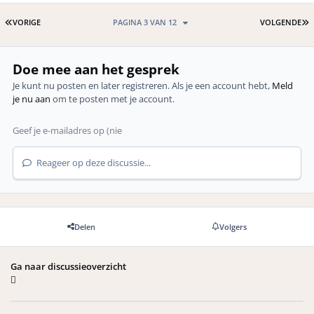
EERSTE PAGINA
L
VORIGE
PAGINA 3 VAN 12
VOLGENDE
Doe mee aan het gesprek
Je kunt nu posten en later registreren. Als je een account hebt,
Meld
je nu aan
om te posten met je account.
Reageer op deze discussie...
Delen
Volgers
Ga naar discussieoverzicht