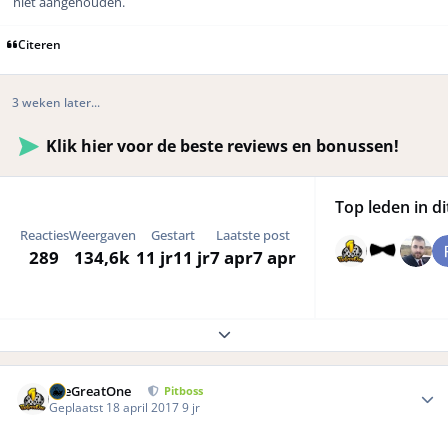
niet aangehouden.
Citeren
3 weken later...
Klik hier voor de beste reviews en bonussen!
Top leden in di
Reacties
Weergaven
Gestart
Laatste post
289
134,6k
11 jr
11 jr
7 apr
7 apr
Expand topic overview
Author stats
TheGreatOne
Pitboss
Geplaatst
18 april 2017
9 jr