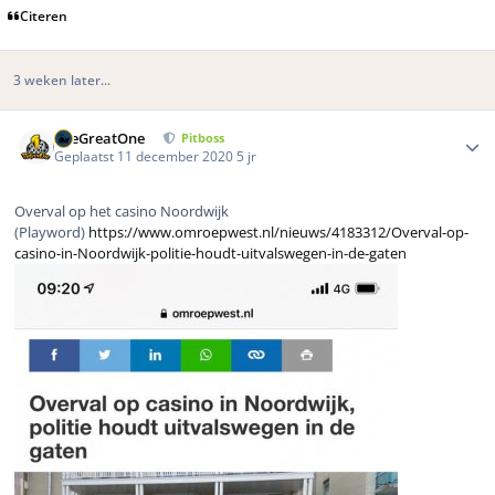
Citeren
3 weken later...
Author stats
TheGreatOne
Pitboss
Geplaatst
11 december 2020
5 jr
Overval op het casino Noordwijk
(Playword)
https://www.omroepwest.nl/nieuws/4183312/Overval-op-
casino-in-Noordwijk-politie-houdt-uitvalswegen-in-de-gaten