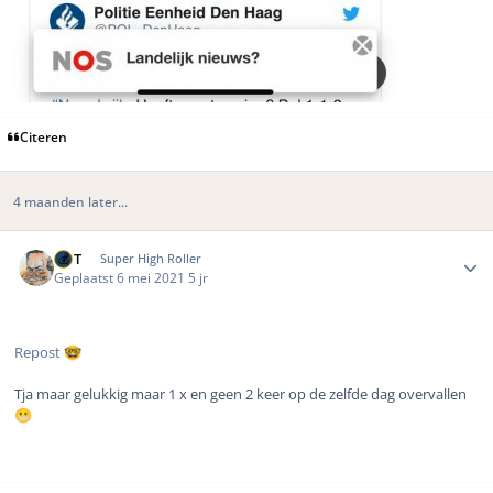
Citeren
4 maanden later...
Author stats
MrT
Super High Roller
Geplaatst
6 mei 2021
5 jr
Repost
🤓
Tja maar gelukkig maar 1 x en geen 2 keer op de zelfde dag overvallen
😬