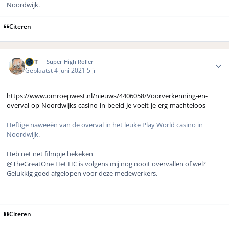
Noordwijk.
Citeren
Author stats
MrT
Super High Roller
Geplaatst
4 juni 2021
5 jr
https://www.omroepwest.nl/nieuws/4406058/Voorverkenning-en-
overval-op-Noordwijks-casino-in-beeld-Je-voelt-je-erg-machteloos
Heftige naweeën van de overval in het leuke Play World casino in
Noordwijk.
Heb net net filmpje bekeken
@TheGreatOne Het HC is volgens mij nog nooit overvallen of wel?
Gelukkig goed afgelopen voor deze medewerkers.
Citeren