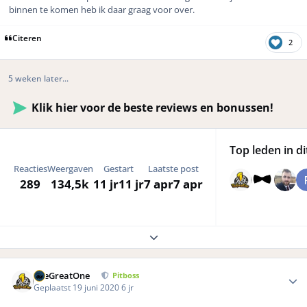
binnen te komen heb ik daar graag voor over.
Citeren
2
5 weken later...
Klik hier voor de beste reviews en bonussen!
Top leden in di
Reacties
Weergaven
Gestart
Laatste post
289
134,5k
11 jr
11 jr
7 apr
7 apr
Expand topic overview
Author stats
TheGreatOne
Pitboss
Geplaatst
19 juni 2020
6 jr