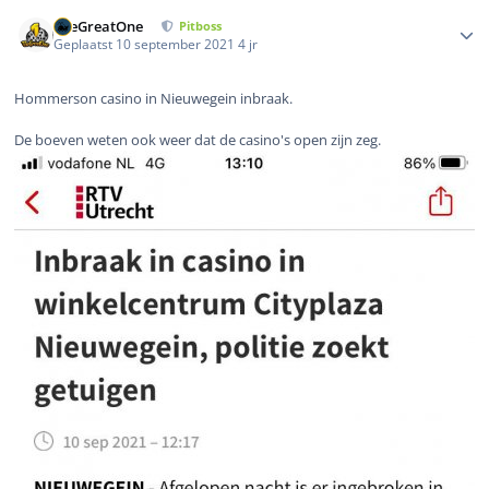
Author stats
TheGreatOne
Pitboss
Geplaatst
10 september 2021
4 jr
Hommerson casino in Nieuwegein inbraak.
De boeven weten ook weer dat de casino's open zijn zeg.