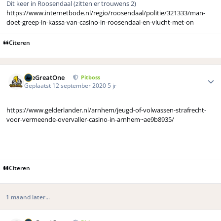
Dit keer in Roosendaal (zitten er trouwens 2)
https://www.internetbode.nl/regio/roosendaal/politie/321333/man-
doet-greep-in-kassa-van-casino-in-roosendaal-en-vlucht-met-on
Citeren
Author stats
TheGreatOne
Pitboss
Geplaatst
12 september 2020
5 jr
https://www.gelderlander.nl/arnhem/jeugd-of-volwassen-strafrecht-
voor-vermeende-overvaller-casino-in-arnhem~ae9b8935/
Citeren
1 maand later...
Author stats