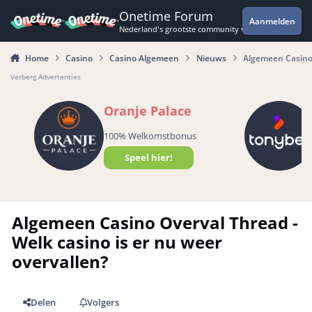
Spring naar bijdragen
Onetime Forum
Aanmelden
Nederland's grootste community voor de spannende 
Home
Casino
Casino Algemeen
Nieuws
Algemeen Casino 
Verberg Advertenties
Oranje Palace
100% Welkomstbonus
Speel hier!
Algemeen Casino Overval Thread -
Welk casino is er nu weer
overvallen?
Delen
Volgers