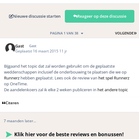
Nieuwe discussie starten
Reageer op deze discussie
L
PAGINA 1 VAN 38
VOLGENDE
Gast
Gast
Geplaatst
16 maart 2015
11 jr
Bijgaand het topic dat zal worden gebruikt om de geplaatste
weddenschappen inclusief de onderbouwing te plaatsen die we op
Runnerz
hebben geplaatst. Lees ook de review van
het spel Runnerz
op OneTime.
De aandelenkoers zal ik elke 2 weken publiceren in
het andere topic
Citeren
7 maanden later...
Klik hier voor de beste reviews en bonussen!