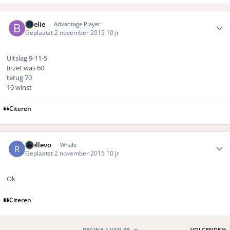
Author stats
Boelie
Advantage Player
Geplaatst
2 november 2015
10 jr
Uitslag 9-11-5
Inzet was 60
terug 70
10 winst
Citeren
Author stats
rhellevo
Whale
Geplaatst
2 november 2015
10 jr
Ok
Citeren
L
PAGINA 1 VAN 38
VOLGENDE