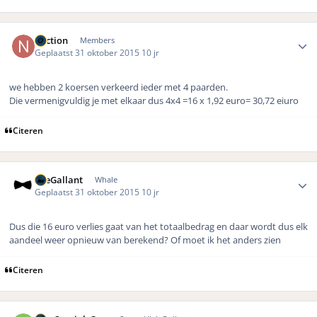
Author stats
naction
Members
Geplaatst
31 oktober 2015
10 jr
we hebben 2 koersen verkeerd ieder met 4 paarden.
Die vermenigvuldig je met elkaar dus 4x4 =16 x 1,92 euro= 30,72 eiuro
Citeren
Author stats
TheGallant
Whale
Geplaatst
31 oktober 2015
10 jr
Dus die 16 euro verlies gaat van het totaalbedrag en daar wordt dus elk
aandeel weer opnieuw van berekend? Of moet ik het anders zien
Citeren
Author stats