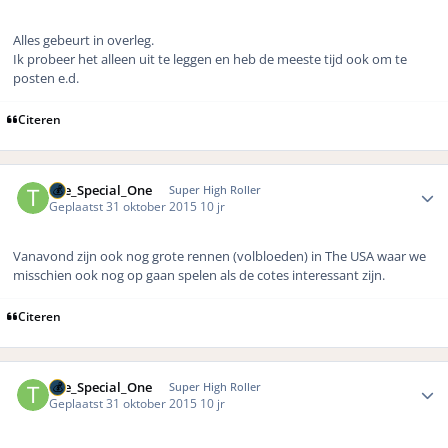
Alles gebeurt in overleg.
Ik probeer het alleen uit te leggen en heb de meeste tijd ook om te
posten e.d.
Citeren
Author stats
The_Special_One
Super High Roller
Geplaatst
31 oktober 2015
10 jr
Vanavond zijn ook nog grote rennen (volbloeden) in The USA waar we
misschien ook nog op gaan spelen als de cotes interessant zijn.
Citeren
Author stats
The_Special_One
Super High Roller
Geplaatst
31 oktober 2015
10 jr