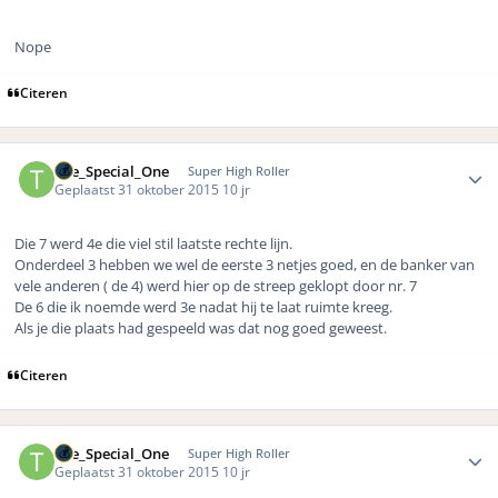
Nope
Citeren
Author stats
The_Special_One
Super High Roller
Geplaatst
31 oktober 2015
10 jr
Die 7 werd 4e die viel stil laatste rechte lijn.
Onderdeel 3 hebben we wel de eerste 3 netjes goed, en de banker van
vele anderen ( de 4) werd hier op de streep geklopt door nr. 7
De 6 die ik noemde werd 3e nadat hij te laat ruimte kreeg.
Als je die plaats had gespeeld was dat nog goed geweest.
Citeren
Author stats
The_Special_One
Super High Roller
Geplaatst
31 oktober 2015
10 jr