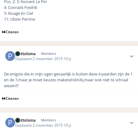
Pos. 2: 3: Nonant Le Pin
4: Conrads Fredrik
5: Nuage En Ciel
11: Ulster Perrine
Citeren
Author stats
piettolsma
Members
Geplaatst
2 november 2015
10 jr
De enigste die in mijn ogen gevaarlijk is buiten deze 4 paarden zijn de 1
en de 7,maar je moet keuzes maken(HAHA),maar ook niet te schraal
wezen!!!
Citeren
Author stats
piettolsma
Members
Geplaatst
2 november 2015
10 jr