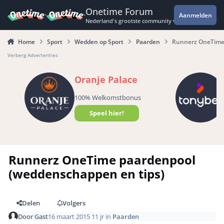
Spring naar bijdragen
Onetime Forum
Aanmelden
Nederland's grootste community voor de spannende 
Home
Sport
Wedden op Sport
Paarden
Runnerz OneTime 
Verberg Advertenties
Oranje Palace
100% Welkomstbonus
Speel hier!
Runnerz OneTime paardenpool
(weddenschappen en tips)
Delen
Volgers
Door
Gast
16 maart 2015
11 jr
in
Paarden