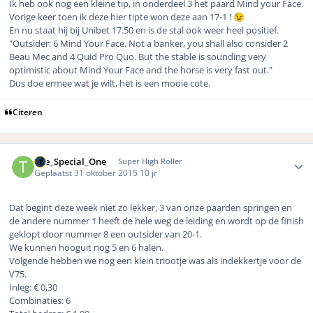
Ik heb ook nog een kleine tip, in onderdeel 3 het paard Mind your Face.
Vorige keer toen ik deze hier tipte won deze aan 17-1 !
😉
En nu staat hij bij Unibet 17.50 en is de stal ook weer heel positief.
"Outsider: 6 Mind Your Face. Not a banker, you shall also consider 2
Beau Mec and 4 Quid Pro Quo. But the stable is sounding very
optimistic about Mind Your Face and the horse is very fast out."
Dus doe ermee wat je wilt, het is een mooie cote.
Citeren
Author stats
The_Special_One
Super High Roller
Geplaatst
31 oktober 2015
10 jr
Dat begint deze week niet zo lekker, 3 van onze paarden springen en
de andere nummer 1 heeft de hele weg de leiding en wordt op de finish
geklopt door nummer 8 een outsider van 20-1.
We kunnen hooguit nog 5 en 6 halen.
Volgende hebben we nog een klein triootje was als indekkertje voor de
V75.
Inleg: € 0,30
Combinaties: 6