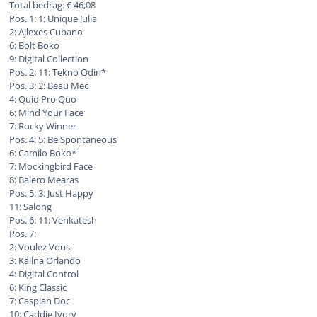
Total bedrag: € 46,08
Pos. 1: 1: Unique Julia
2: Ajlexes Cubano
6: Bolt Boko
9: Digital Collection
Pos. 2: 11: Tekno Odin*
Pos. 3: 2: Beau Mec
4: Quid Pro Quo
6: Mind Your Face
7: Rocky Winner
Pos. 4: 5: Be Spontaneous
6: Camilo Boko*
7: Mockingbird Face
8: Balero Mearas
Pos. 5: 3: Just Happy
11: Salong
Pos. 6: 11: Venkatesh
Pos. 7:
2: Voulez Vous
3: Källna Orlando
4: Digital Control
6: King Classic
7: Caspian Doc
10: Caddie Ivory