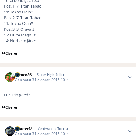
Total bedrag: € 1,80
Pos. 1: 7: Titan Tabac
11: Tekno Odin*
Pos. 2: 7: Titan Tabac
11: Tekno Odin*
Pos. 3: 3: Qravatt
12: Hulte Magnus
14: Norheim Järv*
Citeren
Author stats
Remco86
Super High Roller
Geplaatst
31 oktober 2015
10 jr
En? Trio goed?
Citeren
Author stats
WouterM
Verdwaalde Toerist
Geplaatst
31 oktober 2015
10 jr