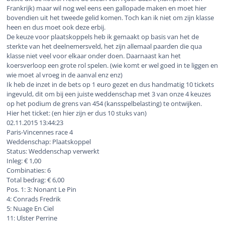
Frankrijk) maar wil nog wel eens een gallopade maken en moet hier
bovendien uit het tweede gelid komen. Toch kan ik niet om zijn klasse
heen en dus moet ook deze erbij.
De keuze voor plaatskoppels heb ik gemaakt op basis van het de
sterkte van het deelnemersveld, het zijn allemaal paarden die qua
klasse niet veel voor elkaar onder doen. Daarnaast kan het
koersverloop een grote rol spelen. (wie komt er wel goed in te liggen en
wie moet al vroeg in de aanval enz enz)
Ik heb de inzet in de bets op 1 euro gezet en dus handmatig 10 tickets
ingevuld, dit om bij een juiste weddenschap met 3 van onze 4 keuzes
op het podium de grens van 454 (kansspelbelasting) te ontwijken.
Hier het ticket: (en hier zijn er dus 10 stuks van)
02.11.2015 13:44:23
Paris-Vincennes race 4
Weddenschap: Plaatskoppel
Status: Weddenschap verwerkt
Inleg: € 1,00
Combinaties: 6
Total bedrag: € 6,00
Pos. 1: 3: Nonant Le Pin
4: Conrads Fredrik
5: Nuage En Ciel
11: Ulster Perrine