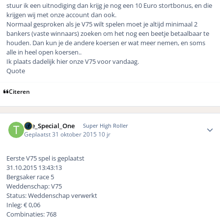
stuur ik een uitnodiging dan krijg je nog een 10 Euro stortbonus, en die
krijgen wij met onze account dan ook.
Normaal gesproken als je V75 wilt spelen moet je altijd minimaal 2
bankers (vaste winnaars) zoeken om het nog een beetje betaalbaar te
houden. Dan kun je de andere koersen er wat meer nemen, en soms
alle in heel open koersen..
Ik plaats dadelijk hier onze V75 voor vandaag.
Quote
Citeren
Author stats
The_Special_One
Super High Roller
Geplaatst
31 oktober 2015
10 jr
Eerste V75 spel is geplaatst
31.10.2015 13:43:13
Bergsaker race 5
Weddenschap: V75
Status: Weddenschap verwerkt
Inleg: € 0,06
Combinaties: 768