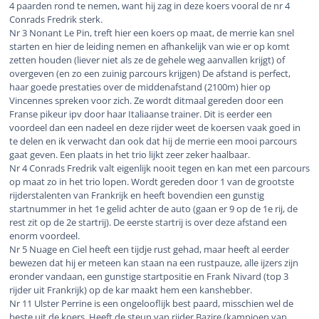
4 paarden rond te nemen, want hij zag in deze koers vooral de nr 4
Conrads Fredrik sterk.
Nr 3 Nonant Le Pin, treft hier een koers op maat, de merrie kan snel
starten en hier de leiding nemen en afhankelijk van wie er op komt
zetten houden (liever niet als ze de gehele weg aanvallen krijgt) of
overgeven (en zo een zuinig parcours krijgen) De afstand is perfect,
haar goede prestaties over de middenafstand (2100m) hier op
Vincennes spreken voor zich. Ze wordt ditmaal gereden door een
Franse pikeur ipv door haar Italiaanse trainer. Dit is eerder een
voordeel dan een nadeel en deze rijder weet de koersen vaak goed in
te delen en ik verwacht dan ook dat hij de merrie een mooi parcours
gaat geven. Een plaats in het trio lijkt zeer zeker haalbaar.
Nr 4 Conrads Fredrik valt eigenlijk nooit tegen en kan met een parcours
op maat zo in het trio lopen. Wordt gereden door 1 van de grootste
rijderstalenten van Frankrijk en heeft bovendien een gunstig
startnummer in het 1e gelid achter de auto (gaan er 9 op de 1e rij, de
rest zit op de 2e startrij). De eerste startrij is over deze afstand een
enorm voordeel.
Nr 5 Nuage en Ciel heeft een tijdje rust gehad, maar heeft al eerder
bewezen dat hij er meteen kan staan na een rustpauze, alle ijzers zijn
eronder vandaan, een gunstige startpositie en Frank Nivard (top 3
rijder uit Frankrijk) op de kar maakt hem een kanshebber.
Nr 11 Ulster Perrine is een ongelooflijk best paard, misschien wel de
beste uit de koers. Heeft de steun van rijder Bazire (kampioen van