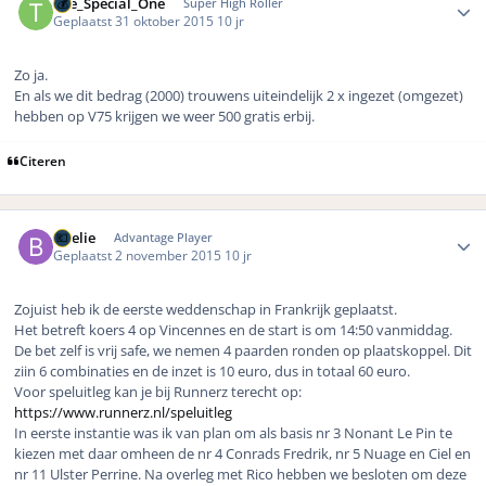
The_Special_One
Super High Roller
Geplaatst
31 oktober 2015
10 jr
Zo ja.
En als we dit bedrag (2000) trouwens uiteindelijk 2 x ingezet (omgezet)
hebben op V75 krijgen we weer 500 gratis erbij.
Citeren
Author stats
Boelie
Advantage Player
Geplaatst
2 november 2015
10 jr
Zojuist heb ik de eerste weddenschap in Frankrijk geplaatst.
Het betreft koers 4 op Vincennes en de start is om 14:50 vanmiddag.
De bet zelf is vrij safe, we nemen 4 paarden ronden op plaatskoppel. Dit
ziin 6 combinaties en de inzet is 10 euro, dus in totaal 60 euro.
Voor speluitleg kan je bij Runnerz terecht op:
https://www.runnerz.nl/speluitleg
In eerste instantie was ik van plan om als basis nr 3 Nonant Le Pin te
kiezen met daar omheen de nr 4 Conrads Fredrik, nr 5 Nuage en Ciel en
nr 11 Ulster Perrine. Na overleg met Rico hebben we besloten om deze