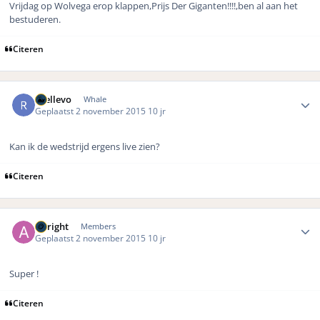
Vrijdag op Wolvega erop klappen,Prijs Der Giganten!!!!,ben al aan het
bestuderen.
Citeren
Author stats
rhellevo
Whale
Geplaatst
2 november 2015
10 jr
Kan ik de wedstrijd ergens live zien?
Citeren
Author stats
Allright
Members
Geplaatst
2 november 2015
10 jr
Super !
Citeren