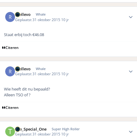
Author stats
rhellevo
Whale
Geplaatst
31 oktober 2015
10 jr
Staat erbij toch €46.08
Citeren
Author stats
rhellevo
Whale
Geplaatst
31 oktober 2015
10 jr
Wie heeft dit nu bepaald?
Alleen TSO of ?
Citeren
Author stats
The_Special_One
Super High Roller
Geplaatst
31 oktober 2015
10 jr