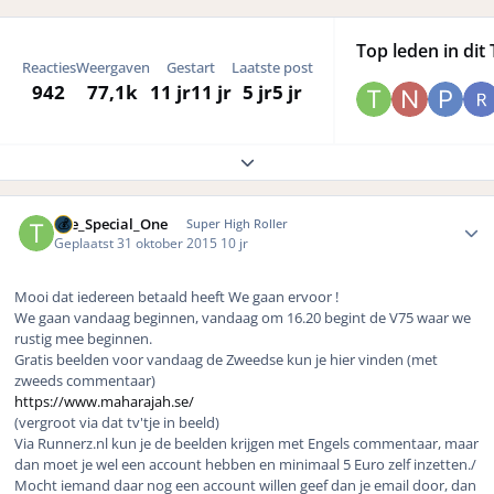
Top leden in dit 
Reacties
Weergaven
Gestart
Laatste post
942
77,1k
11 jr
11 jr
5 jr
5 jr
Expand topic overview
Author stats
The_Special_One
Super High Roller
Geplaatst
31 oktober 2015
10 jr
Mooi dat iedereen betaald heeft We gaan ervoor !
We gaan vandaag beginnen, vandaag om 16.20 begint de V75 waar we
rustig mee beginnen.
Gratis beelden voor vandaag de Zweedse kun je hier vinden (met
zweeds commentaar)
https://www.maharajah.se/
(vergroot via dat tv'tje in beeld)
Via Runnerz.nl kun je de beelden krijgen met Engels commentaar, maar
dan moet je wel een account hebben en minimaal 5 Euro zelf inzetten./
Mocht iemand daar nog een account willen geef dan je email door, dan