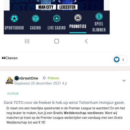
Citeren
1
Author stats
TheGreatOne
Pitboss
Geplaatst
26 december 2021
4 jr
AUTEUR
Dank TOTO voor de freebet ik heb op winst Tottenham Hotspur gezet.