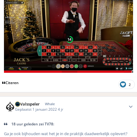
Citeren
2
Author stats
DeValsspeler
Whale
Geplaatst
1 januari 2022
4 jr
18 uur geleden zei TV78:
Ga je ook bijhouden wat het je in de praktijk daadwerkelijk oplevert?