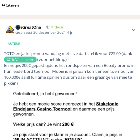
Citeren
Author stats
TheGreatOne
Pitboss
Geplaatst
30 december 2021
4 jr
AUTEUR
TOTO en Jacks promo vandaag met Live darts tel ik voor €25,00 (dank
) voor het filmpje.
@DeValsspeler
En netjes 200€ gepakt tijdens het rondspelen van een Betcity promo in
hun leaderbord toernooi. Mooie is in januari komt er een toernooi van
100.000€ aan!! full time spinnen dus om daar een graantje van mee te
pikken)