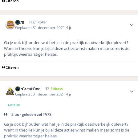
Citeren
Author stats
TV78
High Roller
Geplaatst
31 december 2021
4 jr
Ga je ook bijhouden wat het je in de praktijk daadwerkelijk oplevert?
Want in theorie kun je bij al deze acties winst maken maar soms is de
praktijk weerbarstiger helaas.
Citeren
Author stats
TheGreatOne
Pitboss
Geplaatst
31 december 2021
4 jr
AUTEUR
2 uur geleden zei TV78:
Ga je ook bijhouden wat het je in de praktijk daadwerkelijk oplevert?
Want in theorie kun je bij al deze acties winst maken maar soms is de
praktijk weerbarstiger helaas.