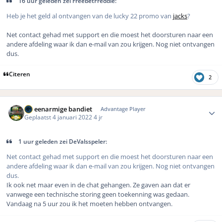
16 uur geleden zei FreebetFreddie:
Heb je het geld al ontvangen van de lucky 22 promo van
jacks
?
Net contact gehad met support en die moest het doorsturen naar een
andere afdeling waar ik dan e-mail van zou krijgen. Nog niet ontvangen
dus.
Citeren
2
Author stats
De eenarmige bandiet
Advantage Player
Geplaatst
4 januari 2022
4 jr
1 uur geleden zei DeValsspeler:
Net contact gehad met support en die moest het doorsturen naar een
andere afdeling waar ik dan e-mail van zou krijgen. Nog niet ontvangen
dus.
Ik ook net maar even in de chat gehangen. Ze gaven aan dat er
vanwege een technische storing geen toekenning was gedaan.
Vandaag na 5 uur zou ik het moeten hebben ontvangen.