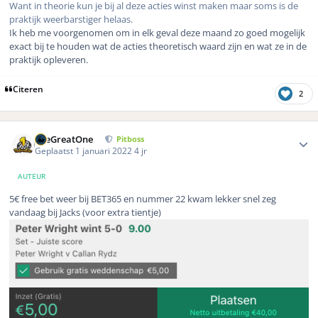
Want in theorie kun je bij al deze acties winst maken maar soms is de
praktijk weerbarstiger helaas.
Ik heb me voorgenomen om in elk geval deze maand zo goed mogelijk
exact bij te houden wat de acties theoretisch waard zijn en wat ze in de
praktijk opleveren.
Citeren
2
Author stats
TheGreatOne
Pitboss
Geplaatst
1 januari 2022
4 jr
AUTEUR
5€ free bet weer bij BET365 en nummer 22 kwam lekker snel zeg
vandaag bij Jacks (voor extra tientje)