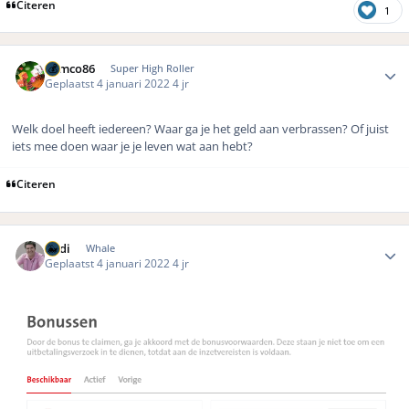
Citeren
1
Author stats
Remco86
Super High Roller
Geplaatst
4 januari 2022
4 jr
Welk doel heeft iedereen? Waar ga je het geld aan verbrassen? Of juist
iets mee doen waar je je leven wat aan hebt?
Citeren
Author stats
Rudi
Whale
Geplaatst
4 januari 2022
4 jr