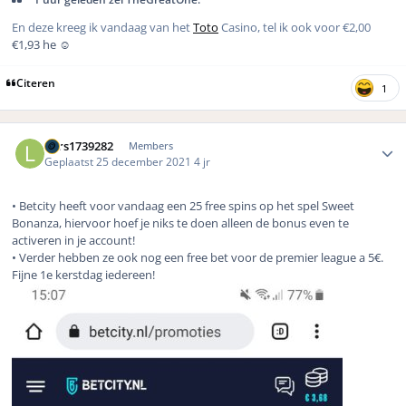
En deze kreeg ik vandaag van het
Toto
Casino, tel ik ook voor €2,00
€1,93 he
☺️
Citeren
1
Author stats
Lars1739282
Members
Geplaatst
25 december 2021
4 jr
• Betcity heeft voor vandaag een 25 free spins op het spel Sweet
Bonanza, hiervoor hoef je niks te doen alleen de bonus even te
activeren in je account!
• Verder hebben ze ook nog een free bet voor de premier league a 5€.
Fijne 1e kerstdag iedereen!