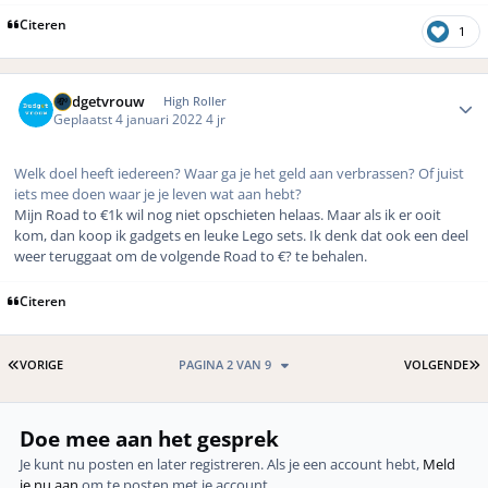
Citeren
1
Author stats
Budgetvrouw
High Roller
Geplaatst
4 januari 2022
4 jr
Welk doel heeft iedereen? Waar ga je het geld aan verbrassen? Of juist
iets mee doen waar je je leven wat aan hebt?
Mijn Road to €1k wil nog niet opschieten helaas. Maar als ik er ooit
kom, dan koop ik gadgets en leuke Lego sets. Ik denk dat ook een deel
weer teruggaat om de volgende Road to €? te behalen.
Citeren
EERSTE PAGINA
L
VORIGE
PAGINA 2 VAN 9
VOLGENDE
Doe mee aan het gesprek
Je kunt nu posten en later registreren. Als je een account hebt,
Meld
je nu aan
om te posten met je account.