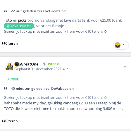
22 uur geleden zei TheGreatOne:
Toto
en
jacks
promo vandaag met Live darts tel ik voor €25,00 (dank
) voor het filmpje
@DeValsspeler
Gezien je fuckup met inzetten zou ik hem voor €10 tellen.
☺️
Citeren
1
Author stats
TheGreatOne
Pitboss
Geplaatst
31 december 2021
4 jr
AUTEUR
45 minuten geleden zei DeValsspeler:
Gezien je fuckup met inzetten zou ik hem voor €10 tellen.
☺️
hahahaha made my day, gelukkig vandaag €2,00 aan Freespin bij de
TOTO die ik weer niet mee tel (pakte mooi een whooping 3.60€ meer.
Citeren