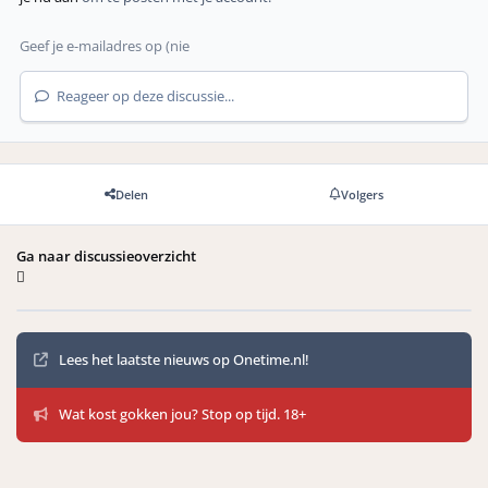
Reageer op deze discussie...
Delen
Volgers
Ga naar discussieoverzicht
Mededelingen
Lees het laatste nieuws op Onetime.nl!
Wat kost gokken jou? Stop op tijd. 18+