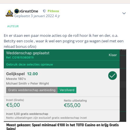
Author stats
TheGreatOne
Pitboss
Geplaatst
3 januari 2022
4 jr
AUTEUR
En er staan een paar mooie acties op de roll hoor ik her en der, o.a.
Betcity een coole , waar ik wel een poging voor ga wagen (wel met een
reload bonus ofzo)