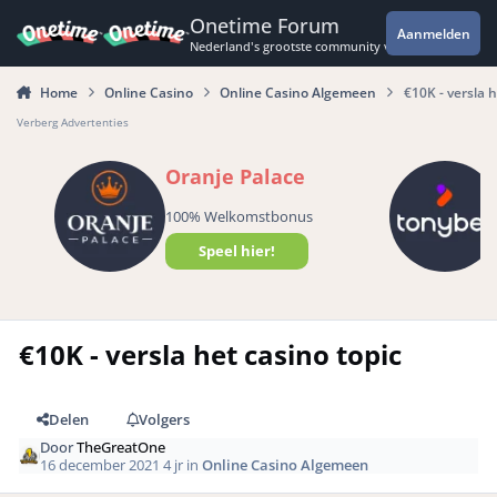
Spring naar bijdragen
Onetime Forum
Aanmelden
Nederland's grootste community voor de spannende 
Home
Online Casino
Online Casino Algemeen
€10K - versla h
Verberg Advertenties
Oranje Palace
100% Welkomstbonus
Speel hier!
€10K - versla het casino topic
Delen
Volgers
Door
TheGreatOne
16 december 2021
4 jr
in
Online Casino Algemeen