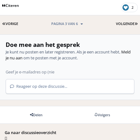
Citeren
2
EERSTE PAGINA
L
VORIGE
PAGINA 3 VAN 6
VOLGENDE
Doe mee aan het gesprek
Je kunt nu posten en later registreren. Als je een account hebt,
Meld
je nu aan
om te posten met je account.
Reageer op deze discussie...
Delen
Volgers
Ga naar discussieoverzicht