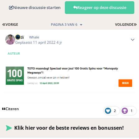
Nieuwe discussie starten
Reageer op deze discussie
EERSTE PAGINA
L
VORIGE
PAGINA 3 VAN 6
VOLGENDE
Author stats
Rudi
Whale
Geplaatst
11 april 2022
4 jr
AUTEUR
Citeren
2
1
Klik hier voor de beste reviews en bonussen!