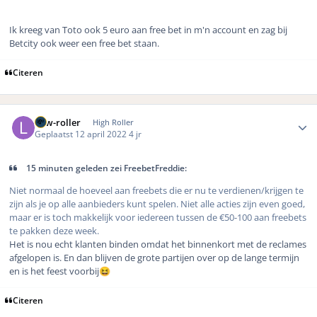
Ik kreeg van Toto ook 5 euro aan free bet in m'n account en zag bij
Betcity ook weer een free bet staan.
Citeren
Author stats
Low-roller
High Roller
Geplaatst
12 april 2022
4 jr
15 minuten geleden zei FreebetFreddie:
Niet normaal de hoeveel aan freebets die er nu te verdienen/krijgen te
zijn als je op alle aanbieders kunt spelen. Niet alle acties zijn even goed,
maar er is toch makkelijk voor iedereen tussen de €50-100 aan freebets
te pakken deze week.
Het is nou echt klanten binden omdat het binnenkort met de reclames
afgelopen is. En dan blijven de grote partijen over op de lange termijn
en is het feest voorbij
😆
Citeren