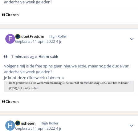
anderhalve week geleden?
Citeren
Author stats
FreebetFreddie
High Roller
Geplaatst
11 april 2022
4 jr
7 minutes ago, Heem said:
Volgens mij is de free spins geen nieuwe actie, maar nog de oude van
anderhalve week geleden?
Je kunt deze elke week claimen
☺️
Citeren
Author stats
Hansheem
High Roller
Geplaatst
11 april 2022
4 jr