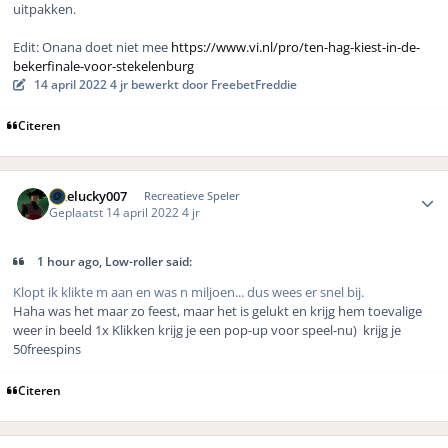
uitpakken.
Edit: Onana doet niet mee
https://www.vi.nl/pro/ten-hag-kiest-in-de-
bekerfinale-voor-stekelenburg
14 april 2022
4 jr
bewerkt door FreebetFreddie
Citeren
Author stats
Likelucky007
Recreatieve Speler
Geplaatst
14 april 2022
4 jr
1 hour ago, Low-roller said:
Klopt ik klikte m aan en was n miljoen... dus wees er snel bij.
Haha was het maar zo feest, maar het is gelukt en krijg hem toevalige
weer in beeld 1x Klikken krijg je een pop-up voor speel-nu) krijg je
50freespins
Citeren
Author stats