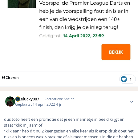
Citeren
1
Author stats
Likelucky007
Recreatieve Speler
Geplaatst
14 april 2022
4 jr
dus toto heeft een promotie dat je een mannetje in beeld krijgt en
staat "klik mij aan" of
"klik aan" heb dit nu 2 keer gezien en elke keer als ik erop druk doet het
niks en is opeens weg, vraag me af als meer mensen zijn die dit hebben