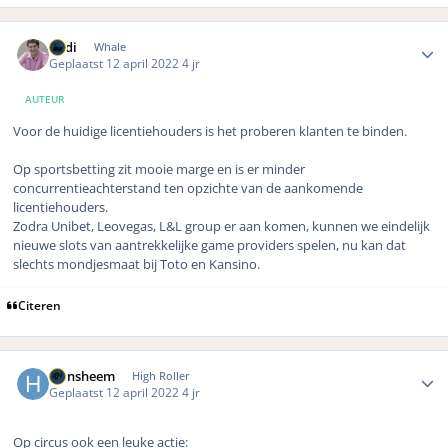
Author stats
Rudi
Whale
Geplaatst
12 april 2022
4 jr
AUTEUR
Voor de huidige licentiehouders is het proberen klanten te binden.
Op sportsbetting zit mooie marge en is er minder
concurrentieachterstand ten opzichte van de aankomende
licentiehouders.
Zodra Unibet, Leovegas, L&L group er aan komen, kunnen we eindelijk
nieuwe slots van aantrekkelijke game providers spelen, nu kan dat
slechts mondjesmaat bij Toto en Kansino.
Citeren
Author stats
Hansheem
High Roller
Geplaatst
12 april 2022
4 jr
Op circus ook een leuke actie: