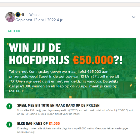
Author stats
Rudi
Whale
Geplaatst
13 april 2022
4 jr
AUTEUR