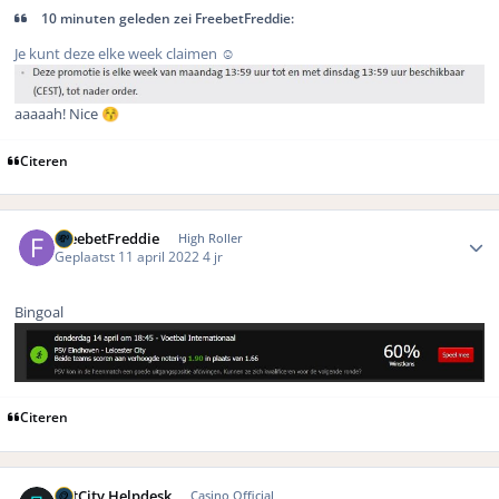
10 minuten geleden zei FreebetFreddie:
Je kunt deze elke week claimen
☺️
aaaaah! Nice
😚
Citeren
Author stats
FreebetFreddie
High Roller
Geplaatst
11 april 2022
4 jr
Bingoal
Citeren
Author stats
BetCity Helpdesk
Casino Official