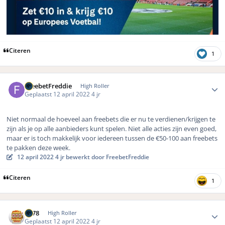
Citeren
1
Author stats
FreebetFreddie
High Roller
Geplaatst
12 april 2022
4 jr
Niet normaal de hoeveel aan freebets die er nu te verdienen/krijgen te
zijn als je op alle aanbieders kunt spelen. Niet alle acties zijn even goed,
maar er is toch makkelijk voor iedereen tussen de €50-100 aan freebets
te pakken deze week.
12 april 2022
4 jr
bewerkt door FreebetFreddie
Citeren
1
Author stats
TV78
High Roller
Geplaatst
12 april 2022
4 jr