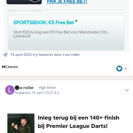
14 april 2022
4 jr
bewerkt door Low-roller
Citeren
1
Author stats
Low-roller
High Roller
Geplaatst
14 april 2022
4 jr