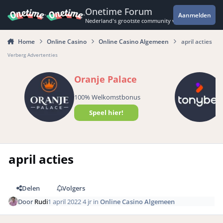
Spring naar bijdragen
Onetime Forum
Aanmelden
Nederland's grootste community voor de spannende 
Home
Online Casino
Online Casino Algemeen
april acties
Verberg Advertenties
Oranje Palace
100% Welkomstbonus
Speel hier!
april acties
Delen
Volgers
Door
Rudi
1 april 2022
4 jr
in
Online Casino Algemeen