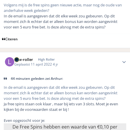
Volgens mij is de free spins geen nieuwe actie, maar nog de oude van
anderhalve week geleden?
In de email is aangegeven dat dit elke week zou gebeuren. Op dit
moment zich ik echter dat er alleen bonus kan worden aangevinkt
voor een 5 euro free bet. Is deze alsnog met de extra spins?
Citeren
Author stats
Low-roller
High Roller
Geplaatst
11 april 2022
4 jr
44 minuten geleden zei Arthur:
In de email is aangegeven dat dit elke week zou gebeuren. Op dit
moment zich ik echter dat er alleen bonus kan worden aangevinkt
voor een 5 euro free bet. Is deze alsnog met de extra spins?
Ja free spins staan ook klaar , maar bij iets van 3 slots. Moet je even
kijken bij de voorwaarden staat er bij !
Even opgezocht voor je:
De Free Spins hebben een waarde van €0,10 per