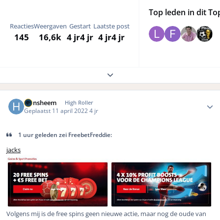
Top leden in dit To
Reacties
Weergaven
Gestart
Laatste post
145
16,6k
4 jr
4 jr
4 jr
4 jr
Expand topic overview
Author stats
Hansheem
High Roller
Geplaatst
11 april 2022
4 jr
1 uur geleden zei FreebetFreddie:
jacks
Volgens mij is de free spins geen nieuwe actie, maar nog de oude van