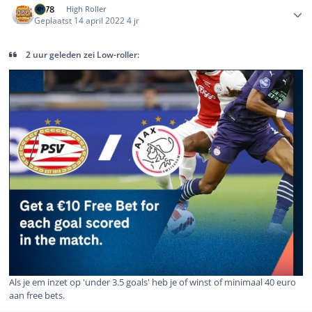
TV78
High Roller
Geplaatst
14 april 2022
4 jr
2 uur geleden zei Low-roller:
Als je em inzet op 'under 3.5 goals' heb je of winst of minimaal 40 euro
aan free bets.