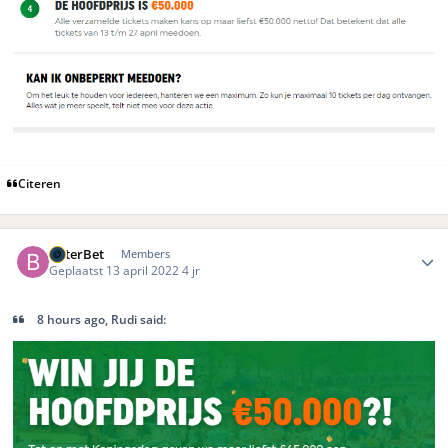
Citeren
Author stats
BeterBet
Members
Geplaatst
13 april 2022
4 jr
8 hours ago, Rudi said: