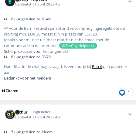
Geplaatst
11 april 2022
4 jr
6 uur geleden zei Rudi:
^^ voor de Barn Festival spins stond voor mij nog ingeregeld dat de
storting min. EUR 30 moest zijn in plaats van EUR 20.
Maakt voor mij niet uit, maar matcht niet helemaal met de
communicatie in de promotie
@BetCity Helpdesk
Scherp, excuses voor het ongemak!
6 uur geleden zei TV78:
Had dit al in de chat nagevraagd. Is een foutje bij
Betcity
en passen ze
aan.
Bedankt voor het melden!
Citeren
1
Author stats
Arthur
High Roller
Geplaatst
11 april 2022
4 jr
5 uur geleden zei Heem: