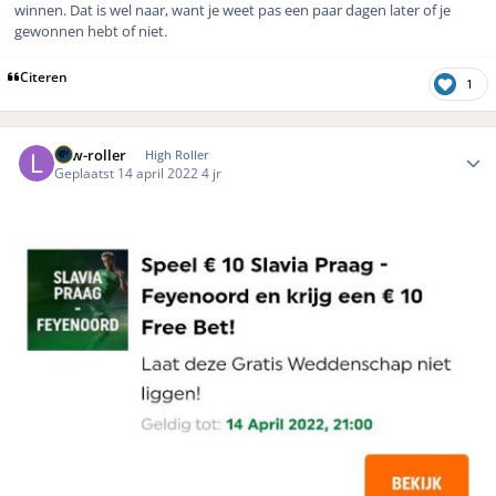
winnen. Dat is wel naar, want je weet pas een paar dagen later of je
gewonnen hebt of niet.
Citeren
1
Author stats
Low-roller
High Roller
Geplaatst
14 april 2022
4 jr