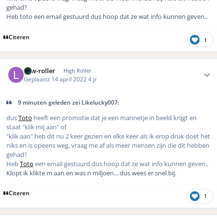
gehad?
Heb toto een email gestuurd dus hoop dat ze wat info kunnen geven..
Citeren
1
Author stats
Low-roller
High Roller
Geplaatst
14 april 2022
4 jr
9 minuten geleden zei Likelucky007:
dus
Toto
heeft een promotie dat je een mannetje in beeld krijgt en
staat "klik mij aan" of
"klik aan" heb dit nu 2 keer gezien en elke keer als ik erop druk doet het
niks en is opeens weg, vraag me af als meer mensen zijn die dit hebben
gehad?
Heb
Toto
een email gestuurd dus hoop dat ze wat info kunnen geven..
Klopt ik klikte m aan en was n miljoen... dus wees er snel bij.
Citeren
1