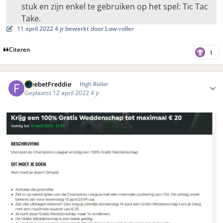
stuk en zijn enkel te gebruiken op het spel: Tic Tac
Take.
11 april 2022
4 jr
bewerkt door Low-roller
Citeren
1
Author stats
FreebetFreddie
High Roller
Geplaatst
12 april 2022
4 jr