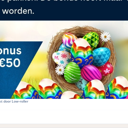
t door Low-roller