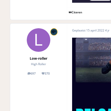
Citeren
Geplaatst
15 april 2022
4 jr
Low-roller
High Roller
697
370
posts
Reputation