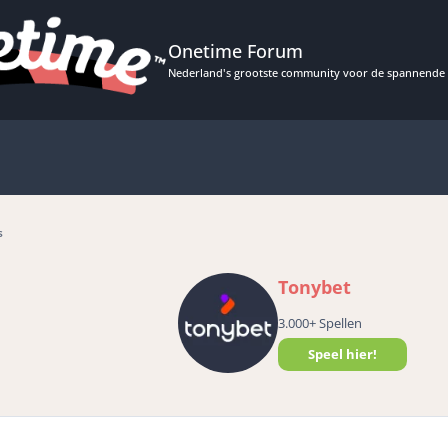
Onetime Forum
Nederland's grootste community voor de spannende 
s
Tonybet
3.000+ Spellen
Speel hier!