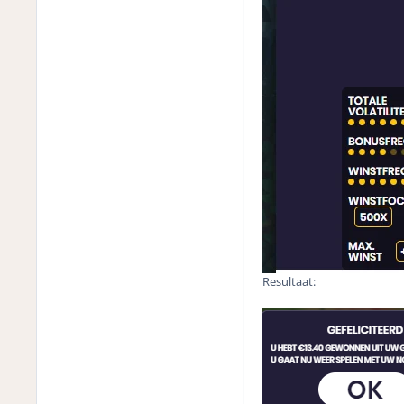
Resultaat: