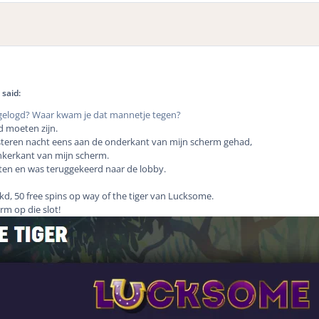
said:
ingelogd? Waar kwam je dat mannetje tegen?
d moeten zijn.
steren nacht eens aan de onderkant van mijn scherm gehad,
linkerkant van mijn scherm.
oten en was teruggekeerd naar de lobby.
ckd, 50 free spins op way of the tiger van Lucksome.
m op die slot!