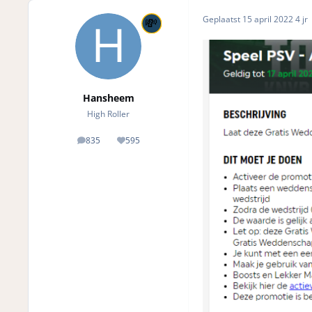
Geplaatst
15 april 2022
4 jr
Hansheem
High Roller
835
595
posts
Reputation