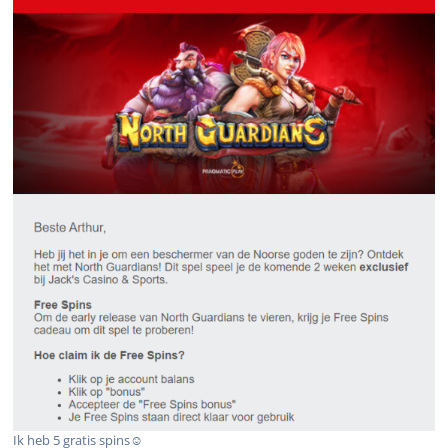
Ik heb 5 gratis spins☺