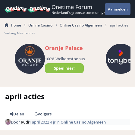
Spring naar bijdragen
Onetime Forum
Aanmelden
Nederland's grootste community voor de spannende 
Home
Online Casino
Online Casino Algemeen
april acties
Verberg Advertenties
Oranje Palace
100% Welkomstbonus
Speel hier!
april acties
Delen
Volgers
Door
Rudi
1 april 2022
4 jr
in
Online Casino Algemeen