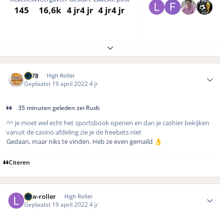
145
16,6k
4 jr
4 jr
4 jr
4 jr
Expand topic overview
Author stats
TV78
High Roller
Geplaatst
19 april 2022
4 jr
35 minuten geleden zei Rudi:
^^ je moet wel echt het sportsbook openen en dan je cashier bekijken
vanuit de casino afdeling zie je de freebets niet
Gedaan, maar niks te vinden. Heb ze even gemaild
👌
Citeren
Author stats
Low-roller
High Roller
Geplaatst
19 april 2022
4 jr