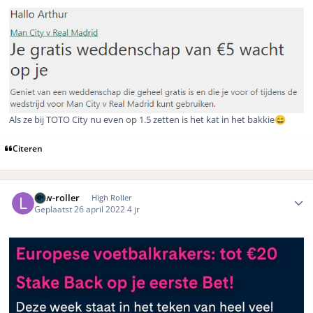
Als ze bij TOTO City nu even op 1.5 zetten is het kat in het bakkie
😄
Citeren
Author stats
Low-roller
High Roller
Geplaatst
26 april 2022
4 jr