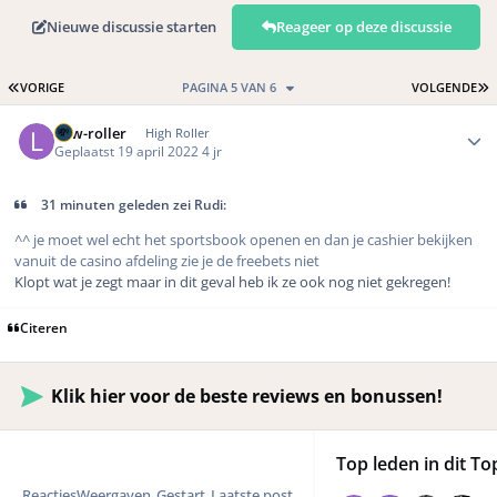
Nieuwe discussie starten
Reageer op deze discussie
EERSTE PAGINA
L
VORIGE
PAGINA 5 VAN 6
VOLGENDE
Author stats
Low-roller
High Roller
Geplaatst
19 april 2022
4 jr
31 minuten geleden zei Rudi:
^^ je moet wel echt het sportsbook openen en dan je cashier bekijken
vanuit de casino afdeling zie je de freebets niet
Klopt wat je zegt maar in dit geval heb ik ze ook nog niet gekregen!
Citeren
Klik hier voor de beste reviews en bonussen!
Top leden in dit To
Reacties
Weergaven
Gestart
Laatste post