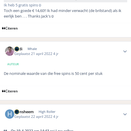
Ik heb 5 gratis spins☺
Toch een goede € 14,60‼ Ik had minder verwacht (de brilstand) als ik
eerlijk ben . . . Thanks Jack's☺
Citeren
Author stats
Rudi
Whale
Geplaatst
21 april 2022
4 jr
AUTEUR
De nominale waarde van die free spins is 50 cent per stuk
Citeren
Author stats
Hansheem
High Roller
Geplaatst
22 april 2022
4 jr
Op 19-4-2022 om 14:43 zei Low-roller: