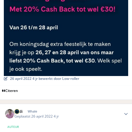
26 april 2022
4 jr
bewerkt door Low-roller
Citeren
Author stats
Rudi
Whale
Geplaatst
26 april 2022
4 jr
AUTEUR