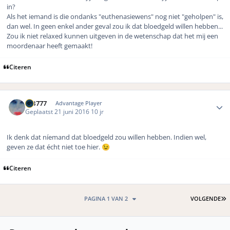
in?
Als het iemand is die ondanks "euthenasiewens" nog niet "geholpen" is,
dan wel. In geen enkel ander geval zou ik dat bloedgeld willen hebben...
Zou ik niet relaxed kunnen uitgeven in de wetenschap dat het mij een
moordenaar heeft gemaakt!
Citeren
Author stats
MB777
Advantage Player
Geplaatst
21 juni 2016
10 jr
Ik denk dat níemand dat bloedgeld zou willen hebben. Indien wel,
geven ze dat écht niet toe hier.
😉
Citeren
L
PAGINA 1 VAN 2
VOLGENDE