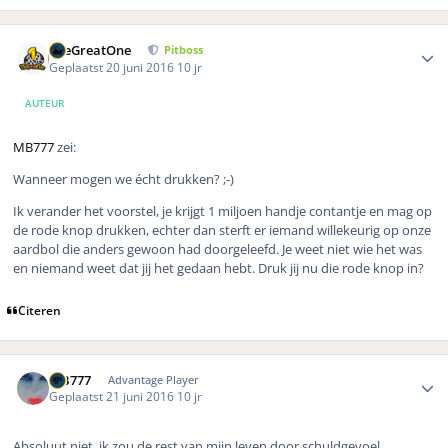
Author stats
TheGreatOne
Pitboss
Geplaatst
20 juni 2016
10 jr
AUTEUR
MB777
zei:
Wanneer mogen we écht drukken? ;-)
Ik verander het voorstel, je krijgt 1 miljoen handje contantje en mag op
de rode knop drukken, echter dan sterft er iemand willekeurig op onze
aardbol die anders gewoon had doorgeleefd. Je weet niet wie het was
en niemand weet dat jij het gedaan hebt. Druk jij nu die rode knop in?
Citeren
Author stats
MB777
Advantage Player
Geplaatst
21 juni 2016
10 jr
Absoluut niet, ik zou de rest van mijn leven door schuldgevoel