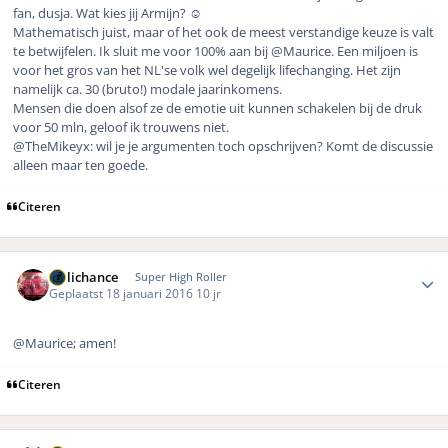
fan, dusja. Wat kies jij Armijn? ☺️
Mathematisch juist, maar of het ook de meest verstandige keuze is valt
te betwijfelen. Ik sluit me voor 100% aan bij @Maurice. Een miljoen is
voor het gros van het NL'se volk wel degelijk lifechanging. Het zijn
namelijk ca. 30 (bruto!) modale jaarinkomens.
Mensen die doen alsof ze de emotie uit kunnen schakelen bij de druk
voor 50 mln, geloof ik trouwens niet.
@TheMikeyx: wil je je argumenten toch opschrijven? Komt de discussie
alleen maar ten goede.
Citeren
Author stats
Hillichance
Super High Roller
Geplaatst
18 januari 2016
10 jr
@Maurice; amen!
Citeren
Author stats