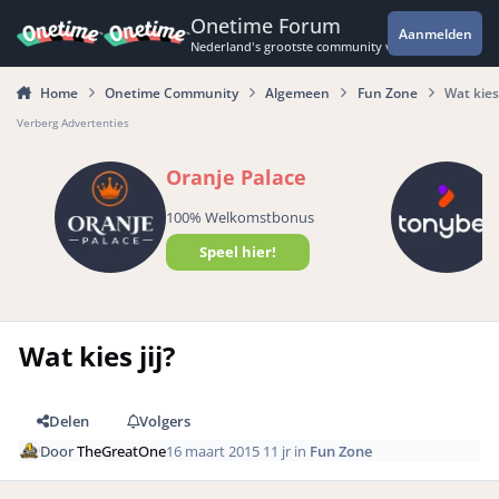
Spring naar bijdragen
Onetime Forum
Aanmelden
Nederland's grootste community voor de spannende 
Home
Onetime Community
Algemeen
Fun Zone
Wat kies 
Verberg Advertenties
Oranje Palace
100% Welkomstbonus
Speel hier!
Wat kies jij?
Delen
Volgers
Door
TheGreatOne
16 maart 2015
11 jr
in
Fun Zone