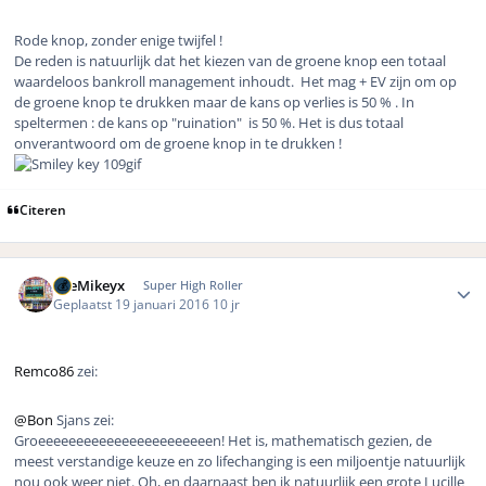
Rode knop, zonder enige twijfel !
De reden is natuurlijk dat het kiezen van de groene knop een totaal
waardeloos bankroll management inhoudt. Het mag + EV zijn om op
de groene knop te drukken maar de kans op verlies is 50 % . In
speltermen : de kans op
"ruination"
is 50 %. Het is dus totaal
onverantwoord om de groene knop in te drukken !
Citeren
Author stats
TheMikeyx
Super High Roller
Geplaatst
19 januari 2016
10 jr
Remco86
zei:
@Bon
Sjans zei:
Groeeeeeeeeeeeeeeeeeeeeeeen! Het is, mathematisch gezien, de
meest verstandige keuze en zo lifechanging is een miljoentje natuurlijk
nou ook weer niet. Oh, en daarnaast ben ik natuurlijk een grote Lucille