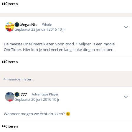
Citeren
Author stats
LasVegasNic
Whale
Geplaatst
23 januari 2016
10 jr
De meeste OneTimers kiezen voor Rood. 1 Miljoen is een mooie
OneTimer. Hier kun je heel veel en lang leuke dingen mee doen.
Citeren
4 maanden later...
Author stats
MB777
Advantage Player
Geplaatst
20 juni 2016
10 jr
Wanneer mogen we écht drukken?
😉
Citeren