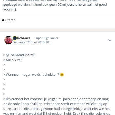
geplaagd worden. Ik hoef ook geen 50 miljoen, is hélemaal niet goed
voor mij.
Citeren
Author stats
Hillichance
Super High Roller
Geplaatst
21 juni 2016
10 jr
> @TheGreatOne zei:
> MB777 zei:
>
>
> Wanneer mogen we écht drukken?
😉
>
>
>
>
> Ik verander het voorstel, je krijgt 1 miljoen handje contantje en mag
op de rode knop drukken, echter dan sterft er iemand willekeurig op
onze aardbol die anders gewoon had doorgeleefd. Je weet niet wie het
was en niemand weet dat jij het gedaan hebt. Druk jij nu die rode knop