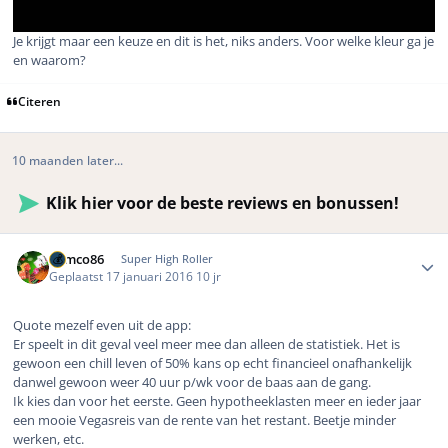
Je krijgt maar een keuze en dit is het, niks anders. Voor welke kleur ga je
en waarom?
Citeren
10 maanden later...
Klik hier voor de beste reviews en bonussen!
Author stats
Remco86
Super High Roller
Geplaatst
17 januari 2016
10 jr
Quote mezelf even uit de app:
Er speelt in dit geval veel meer mee dan alleen de statistiek. Het is
gewoon een chill leven of 50% kans op echt financieel onafhankelijk
danwel gewoon weer 40 uur p/wk voor de baas aan de gang.
Ik kies dan voor het eerste. Geen hypotheeklasten meer en ieder jaar
een mooie Vegasreis van de rente van het restant. Beetje minder
werken, etc.