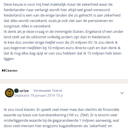
Deze keuze is voor mij heel makkelijk maar de zekerheid waar de
Nederlander naar verlangt wordt hier altijd wel goed verwoord.
Nederland is een van de enige landen die zo gehecht is aan zekerheid
dat alles wordt verzekerd, zoals je ook ziet aan de pensioenen en
zorgstaat. Alles is verzekerd.
Ik denk als je deze vraag in de Verenigde Staten, Engeland of een ander
land stelt zal de uitkomst volledig anders zijn dan in Nederland.
Ik kies dus zonder enige twijfel voor de 25 miljoen EV. Ik zou denk ik
pas beginnen twijfelen bij 10 miljoen euro directe cash en dan denk ik
dat ik nog elke dag spijt er van zou hebben dat ik 15 miljoen heb laten
liggen.
Citeren
Author stats
Maurice
Verdwaalde Toerist
Geplaatst
18 januari 2016
10 jr
Ik zou rood kiezen. Er speelt veel meer mee dan slechts de financiële
waarde op basis van kansberekening (1M vs. 25M). Er is enorm veel
onderliggende waarde bij de gegarandeerde 1 miljoen aanwezig, wat
door veel mensen hier enigszins bagatelliseren als 'zekerheid' en