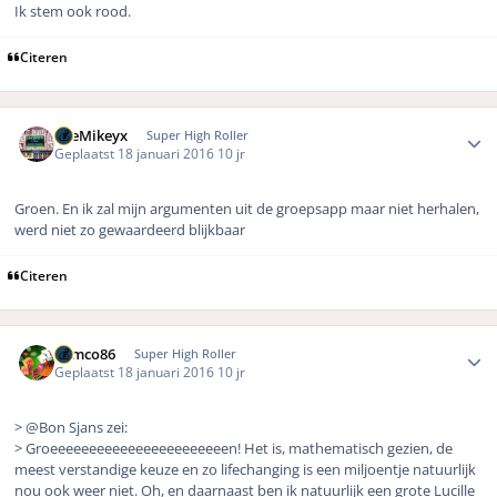
Ik stem ook rood.
Citeren
Author stats
TheMikeyx
Super High Roller
Geplaatst
18 januari 2016
10 jr
Groen. En ik zal mijn argumenten uit de groepsapp maar niet herhalen,
werd niet zo gewaardeerd blijkbaar
Citeren
Author stats
Remco86
Super High Roller
Geplaatst
18 januari 2016
10 jr
> @Bon Sjans zei:
> Groeeeeeeeeeeeeeeeeeeeeeeen! Het is, mathematisch gezien, de
meest verstandige keuze en zo lifechanging is een miljoentje natuurlijk
nou ook weer niet. Oh, en daarnaast ben ik natuurlijk een grote Lucille