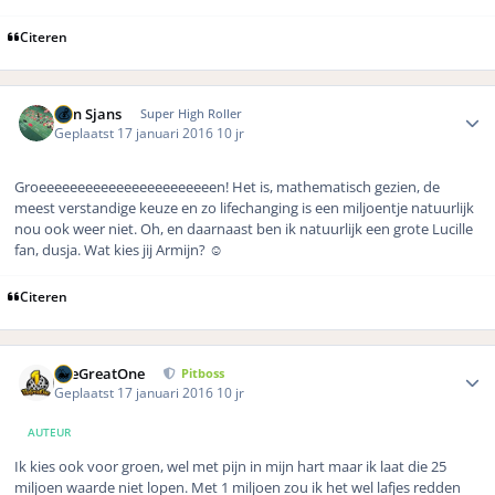
Citeren
Author stats
Bon Sjans
Super High Roller
Geplaatst
17 januari 2016
10 jr
Groeeeeeeeeeeeeeeeeeeeeeeen! Het is, mathematisch gezien, de
meest verstandige keuze en zo lifechanging is een miljoentje natuurlijk
nou ook weer niet. Oh, en daarnaast ben ik natuurlijk een grote Lucille
fan, dusja. Wat kies jij Armijn? ☺️
Citeren
Author stats
TheGreatOne
Pitboss
Geplaatst
17 januari 2016
10 jr
AUTEUR
Ik kies ook voor groen, wel met pijn in mijn hart maar ik laat die 25
miljoen waarde niet lopen. Met 1 miljoen zou ik het wel lafjes redden