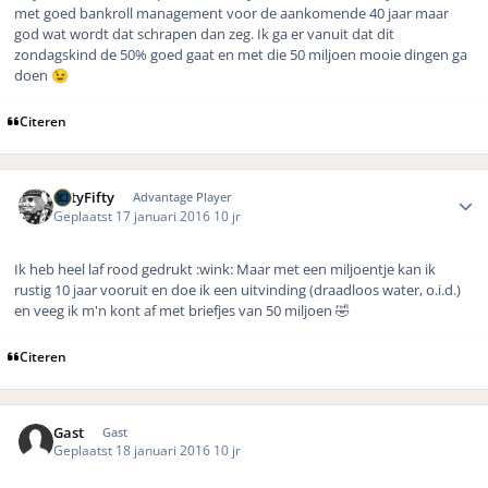
met goed bankroll management voor de aankomende 40 jaar maar
god wat wordt dat schrapen dan zeg. Ik ga er vanuit dat dit
zondagskind de 50% goed gaat en met die 50 miljoen mooie dingen ga
doen
😉
Citeren
Author stats
FiftyFifty
Advantage Player
Geplaatst
17 januari 2016
10 jr
Ik heb heel laf rood gedrukt
:wink:
Maar met een miljoentje kan ik
rustig 10 jaar vooruit en doe ik een uitvinding (draadloos water, o.i.d.)
en veeg ik m'n kont af met briefjes van 50 miljoen
🤣
Citeren
Gast
Gast
Geplaatst
18 januari 2016
10 jr