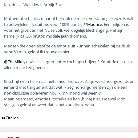
fan, dusja. Wat kies jij Armijn? ☺️
Mathematisch juist, maar of het ook de meest verstandige keuze is valt
te betwijfelen. Ik sluit me voor 100% aan bij
@Maurice
. Een miljoen is
voor het gros van het NL'se volk wel degelijk lifechanging. Het zijn
namelijk ca. 30 (bruto!) modale jaarinkomens.
Mensen die doen alsof ze de emotie uit kunnen schakelen bij de druk
voor 50 mln, geloof ik trouwens niet.
@TheMikeyx
: wil je je argumenten toch opschrijven? Komt de discussie
alleen maar ten goede.
Ik schrijf even helemaal niets meer hierover. Als je word neergezet door
iemand met t argument dat wat ik zeg non-argumenten zijn die een
non-discussie opleveren hou ik mn mond wel weer ☺️
Maar inderdaad, emotie uitschakelen kan (bijna) niet. Hoewel ik dr
stellig in geloof en weet dat ik het zou doen, haha
Citeren
Author stats