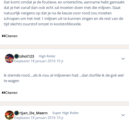
Dat komt omdat je de foutieve, en onterechte, aanname hebt gemaakt
dat je het vanaf dan ook echt zal moeten doen met die miljoen. Slaat
natuurlijk nergens op dat je na de keuze voor rood zou moeten
schrapen om het met 1 miljoen uit te kunnen zingen en de rest van de
tijd slechts zuurstof omzet in koolstofdioxide.
Citeren
Author stats
hotshot123
High Roller
Geplaatst
18 januari 2016
10 jr
ik stemde rood....als ik nou al miljoenen had ...dan durfde ik de gok wel
te wagen
Citeren
Author stats
Gertjan_De_Meern
Super High Roller
Geplaatst
18 januari 2016
10 jr