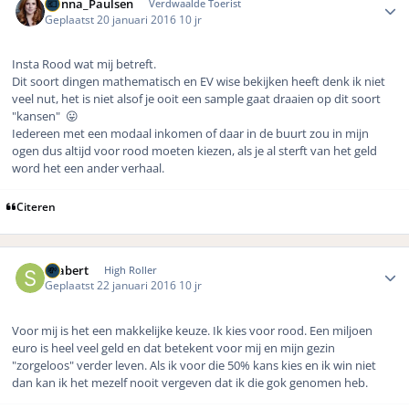
Donna_Paulsen
Verdwaalde Toerist
Geplaatst
20 januari 2016
10 jr
Insta Rood wat mij betreft.
Dit soort dingen mathematisch en EV wise bekijken heeft denk ik niet
veel nut, het is niet alsof je ooit een sample gaat draaien op dit soort
"kansen" 😛
Iedereen met een modaal inkomen of daar in de buurt zou in mijn
ogen dus altijd voor rood moeten kiezen, als je al sterft van het geld
word het een ander verhaal.
Citeren
Author stats
Seabert
High Roller
Geplaatst
22 januari 2016
10 jr
Voor mij is het een makkelijke keuze. Ik kies voor rood. Een miljoen
euro is heel veel geld en dat betekent voor mij en mijn gezin
"zorgeloos" verder leven. Als ik voor die 50% kans kies en ik win niet
dan kan ik het mezelf nooit vergeven dat ik die gok genomen heb.