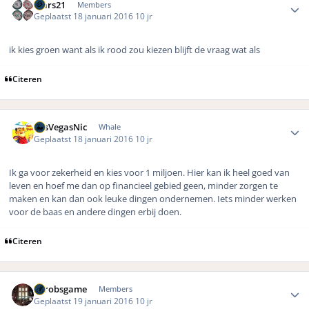
mars21
Members
Geplaatst
18 januari 2016
10 jr
ik kies groen want als ik rood zou kiezen blijft de vraag wat als
Citeren
Author stats
LasVegasNic
Whale
Geplaatst
18 januari 2016
10 jr
Ik ga voor zekerheid en kies voor 1 miljoen. Hier kan ik heel goed van
leven en hoef me dan op financieel gebied geen, minder zorgen te
maken en kan dan ook leuke dingen ondernemen. Iets minder werken
voor de baas en andere dingen erbij doen.
Citeren
Author stats
eurobsgame
Members
Geplaatst
19 januari 2016
10 jr