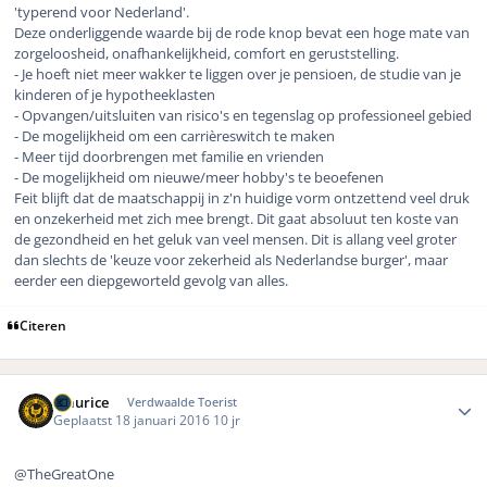
'typerend voor Nederland'.
Deze onderliggende waarde bij de rode knop bevat een hoge mate van
zorgeloosheid, onafhankelijkheid, comfort en geruststelling.
- Je hoeft niet meer wakker te liggen over je pensioen, de studie van je
kinderen of je hypotheeklasten
- Opvangen/uitsluiten van risico's en tegenslag op professioneel gebied
- De mogelijkheid om een carrièreswitch te maken
- Meer tijd doorbrengen met familie en vrienden
- De mogelijkheid om nieuwe/meer hobby's te beoefenen
Feit blijft dat de maatschappij in z'n huidige vorm ontzettend veel druk
en onzekerheid met zich mee brengt. Dit gaat absoluut ten koste van
de gezondheid en het geluk van veel mensen. Dit is allang veel groter
dan slechts de 'keuze voor zekerheid als Nederlandse burger', maar
eerder een diepgeworteld gevolg van alles.
Citeren
Author stats
Maurice
Verdwaalde Toerist
Geplaatst
18 januari 2016
10 jr
@TheGreatOne