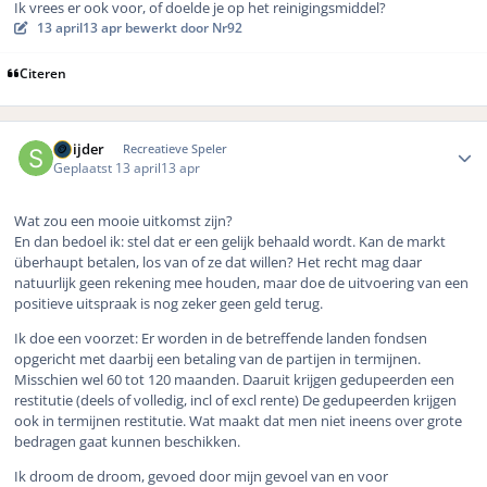
Ik vrees er ook voor, of doelde je op het reinigingsmiddel?
13 april
13 apr
bewerkt door Nr92
Citeren
Author stats
Strijder
Recreatieve Speler
Geplaatst
13 april
13 apr
Wat zou een mooie uitkomst zijn?
En dan bedoel ik: stel dat er een gelijk behaald wordt. Kan de markt
überhaupt betalen, los van of ze dat willen? Het recht mag daar
natuurlijk geen rekening mee houden, maar doe de uitvoering van een
positieve uitspraak is nog zeker geen geld terug.
Ik doe een voorzet: Er worden in de betreffende landen fondsen
opgericht met daarbij een betaling van de partijen in termijnen.
Misschien wel 60 tot 120 maanden. Daaruit krijgen gedupeerden een
restitutie (deels of volledig, incl of excl rente) De gedupeerden krijgen
ook in termijnen restitutie. Wat maakt dat men niet ineens over grote
bedragen gaat kunnen beschikken.
Ik droom de droom, gevoed door mijn gevoel van en voor