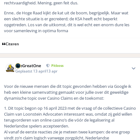
rechtvaardigheid. Mening, geen feit dus.
Enne.. de Hoge Raad kijkt de kat uit de boom, begrijpelijk. Maar wat
een slechte situatie is er gecreëerd; de KSA heeft echt beperkt
opgetreden. Los van de uitkomst, dit is wel echt een enorm dure les
voor samenleving in optima forma
Citeren
Author stats
TheGreatOne
Pitboss
Geplaatst
13 april
13 apr
Voor de nieuwe mensen die dit topic gevonden hebben via Google ik
heb een kleine samenvatting gemaakt voor jullie over dit geweldige
dynamische topic over Casino Claims en de toekomst:
1. Dit topic begon op 16 april 2023 met de vraag of de collectieve Casino
Claim van Loonstein Advocaten interessant was, omdat zij geld willen
terugvorderen van online casino’s die vóór de legalisering al
Nederlandse spelers accepteerden.
Al vanaf de eerste reacties zie je meteen twee kampen: de ene groep
vindt zo’n claim logisch vanwege zorgplicht, Nederlandse