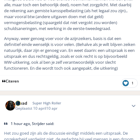
alle, maar toch een behoorlijk deel), noem het zorgplicht. Met daarbij
de rekening aan gemiste kansspelbelasting (als het legaal zou zijn).,
maar vooral btw (andere uitgaven doen met dat geld)
vermogensbelasting (spaargeld dat niet vergokt zou worden)
schuldsaneringen, met werking in de eerste-tweedegraad.
Anyway, weer genoeg voer voor de azijnzeikers, basis is dat een
definitief einde wenselijk is voor velen. (Behalve als je wilt blijven zeiken
natuurlijk, daar zijn er genoeg van. En weet daarin: een uitspraak is een
uitspraak en dus rechtsgeldig, zoals er ook recht is op bijvoorbeeld
WW-uitkering, ook al ben je zelf verantwoordelijk voor slecht
functioneren. En die wordt toch ook aangepakt, die uitkering)
Citeren
1
Author stats
devad
Super High Roller
Geplaatst
10 april
10 apr
1 hour ago, Strijder said:
Het zou goed zijn als de discussie eindigt middels een uitspraak. De
onzekerheid verdwijnt niet, de gedachte bij veel mensen is een droom,