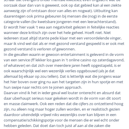
oorzaak daar dan van is geweest, ook op dat gebied kan al een ziekte
aanwezig zijn of ontstaan door van alles en nogwat). Uitbuiting kan
daarentegen ook prima gebeuren bij mensen die (nog) in de eerste
categorie vallen (bv kwetsbare jongeren met een leerachterstand).
Er wordt hier vaak 't eea aan negativiteit gelezen in feitelijke reacties
wanneer deze kritisch zijn over het hele geheel. Hoeft niet. Niet
iedereen staat altijd stante pede klaar met een veroordelende vinger,
maar ik vind wel dat als er met gezond verstand gespeeld is er ook met
gezond verstand is verloren of gewonnen.
In die gevallen waarin er gewoon entertainment is geleverd in de vorm
van een service (ff lekker los gaan in 't online casino op zaterdagavond,
of whatever) en dat zich over meerdere jaren heeft opgestapeld, is er
ook waarschijnlijk wel een wezenlijk verlies opgebouwd (als je dat
allemaal bij elkaar op zou tellen). Dat is letterlijk wat die jongens waar
het hier boven over ging nu aan het targeten zijn in hun spotje en met
hun swipe naar rechts om te joinen approach.
Daarvan vind ik het in ieder geval wel louter onterecht en absurd dat
daar uberhaupt serieus naar gekeken wordt in de vorm van dit soort
en masse claimwerk. Ook een reden dat die cijfers zo ontzettend hoog
zijn, nu alleen nog maar hoger zullen worden, en er realistisch gezien
daardoor uiteindelijk vrijwel niks wezenlijks over kan blijven in een
compensatie/schikkingspotje voor de mensen die er wel echt onder
hebben geleden. Dat doet dan toch juist af aan al die zaken die