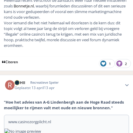
Helemaal recent verschoof de aandacht weer naar nieuwe initiatieven
zoals
Bonnetje.nl
, waarbij forumleden discussiëren of dit een serieuze
kans is voor gedupeerden of vooral een slimme marketingmachine
rond oude verliezen.
Voor iemand die het niet helemaal wil doorlezen is de kern dus: dit
topic volgt al twee jaar lang de strijd om verloren geld bij vroegere
“illegale” online casino’s terug te krijgen, met een mix van juridische
hoop, praktische twijfel, morele discussie en veel forum dynamiek
eromheen.
Citeren
1
2
Author stats
riCHII
Recreatieve Speler
Geplaatst
13 april
13 apr
"Hoe het advies van A-G Lindenbergh aan de Hoge Raad steeds
moeilijker te rijmen valt met oude en nieuwe bronnen."
www.casinozorgplicht.nl