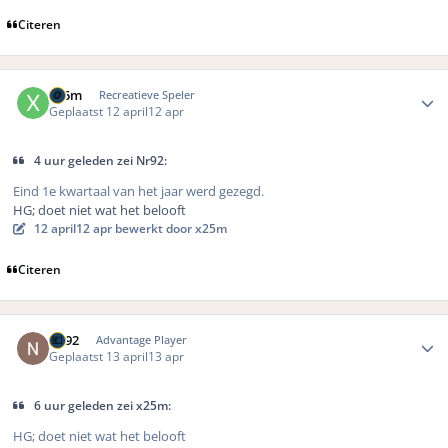
Citeren
Author stats
x25m
Recreatieve Speler
Geplaatst
12 april
12 apr
4 uur geleden zei Nr92:
Eind 1e kwartaal van het jaar werd gezegd.
HG; doet niet wat het belooft
12 april
12 apr
bewerkt door x25m
Citeren
Author stats
Nr92
Advantage Player
Geplaatst
13 april
13 apr
6 uur geleden zei x25m:
HG; doet niet wat het belooft