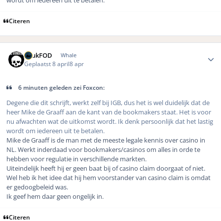
wordt om iedereen uit te betalen.
Citeren
Author stats
LuukFOD
Whale
Geplaatst
8 april
8 apr
6 minuten geleden zei Foxcon:
Degene die dit schrijft, werkt zelf bij IGB, dus het is wel duidelijk dat de
heer Mike de Graaff aan de kant van de bookmakers staat. Het is voor
nu afwachten wat de uitkomst wordt. Ik denk persoonlijk dat het lastig
wordt om iedereen uit te betalen.
Mike de Graaff is de man met de meeste legale kennis over casino in
NL. Werkt inderdaad voor bookmakers/casinos om alles in orde te
hebben voor regulatie in verschillende markten.
Uiteindelijk heeft hij er geen baat bij of casino claim doorgaat of niet.
Wel heb ik het idee dat hij hem voorstander van casino claim is omdat
er gedoogbeleid was.
Ik geef hem daar geen ongelijk in.
Citeren