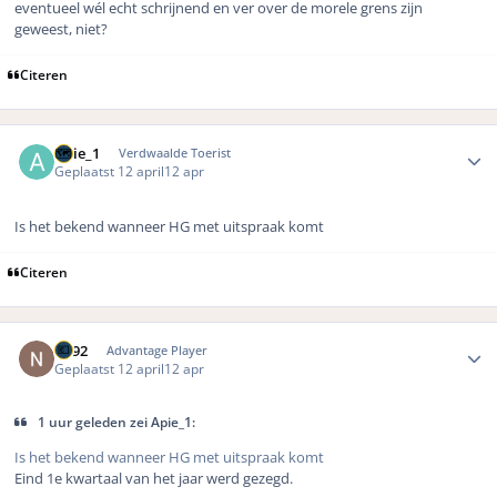
eventueel wél echt schrijnend en ver over de morele grens zijn
geweest, niet?
Citeren
Author stats
Apie_1
Verdwaalde Toerist
Geplaatst
12 april
12 apr
Is het bekend wanneer HG met uitspraak komt
Citeren
Author stats
Nr92
Advantage Player
Geplaatst
12 april
12 apr
1 uur geleden zei Apie_1:
Is het bekend wanneer HG met uitspraak komt
Eind 1e kwartaal van het jaar werd gezegd.