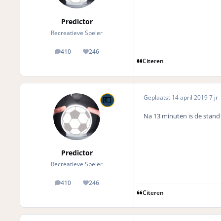
Predictor
Recreatieve Speler
410
246
posts
Reputation
Citeren
Geplaatst
14 april 2019
7 jr
Na 13 minuten is de stand
Predictor
Recreatieve Speler
410
246
posts
Reputation
Citeren