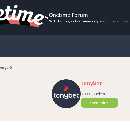
Onetime Forum
Nederland's grootste community voor de spannende 
lenge ⚽️
Tonybet
3.000+ Spellen
Speel hier!