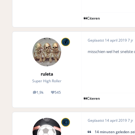
Citeren
Geplaatst
14 april 2019
7 jr
misschien wel het snelste 
ruleta
Super High Roller
1,9k
545
posts
Reputation
Citeren
Geplaatst
14 april 2019
7 jr
14 minuten geleden zei