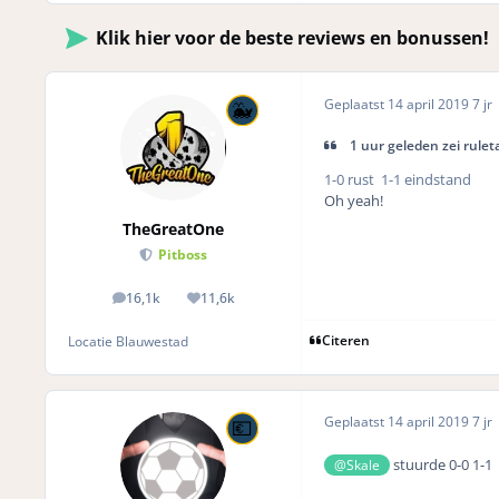
Klik hier voor de beste reviews en bonussen!
Geplaatst
14 april 2019
7 jr
1 uur geleden zei rulet
1-0 rust 1-1 eindstand
Oh yeah!
TheGreatOne
Pitboss
16,1k
11,6k
posts
Reputation
Citeren
Locatie
Blauwestad
Geplaatst
14 april 2019
7 jr
stuurde 0-0 1-1
@Skale