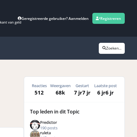
Geregistreerde gebruiker? Aanmelden
Registreren
kant van geld
Zoeken...
Reacties
Weergaven
Gestart
Laatste post
512
68k
7 jr
7 jr
6 jr
6 jr
Top leden in dit Topic
Predictor
190 posts
ruleta