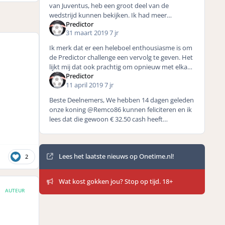
van Juventus, heb een groot deel van de
wedstrijd kunnen bekijken. Ik had meer
Predictor
doelpunten verwacht van tevoren zoals de post
31 maart 2019
7 jr
hierboven ook al aangekeke
Ik merk dat er een heleboel enthousiasme is om
de Predictor challenge een vervolg te geven. Het
lijkt mij dat ook prachtig om opnieuw met elkaar
Predictor
de sportieve strijd aan te gaan. Ik heb wel een
11 april 2019
7 jr
kleine
Beste Deelnemers, We hebben 14 dagen geleden
onze koning @Remco86 kunnen feliciteren en ik
lees dat die gewoon € 32.50 cash heeft
gewonnen! Heerlijk en nogmaals ook hiermee
gefeliciteerd! Onze Pr
Mededelingen
Lees het laatste nieuws op Onetime.nl!
2
Wat kost gokken jou? Stop op tijd. 18+
AUTEUR