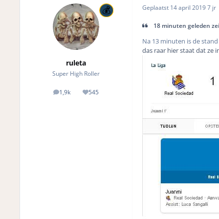
Geplaatst
14 april 2019
7 jr
18 minuten geleden zei 
Na 13 minuten is de stand
das raar hier staat dat ze 
ruleta
Super High Roller
1,9k
545
posts
Reputation