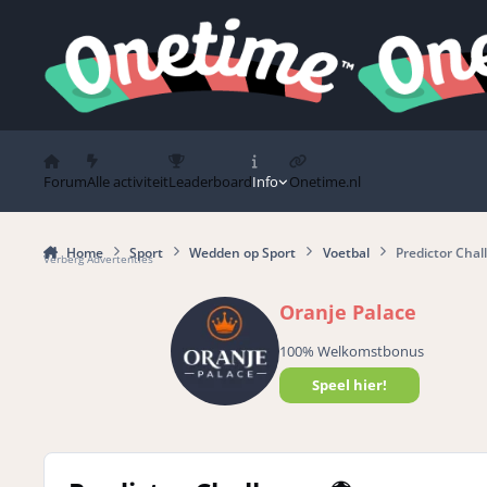
Spring naar bijdragen
Forum
Alle activiteit
Leaderboard
Info
Onetime.nl
Home
Sport
Wedden op Sport
Voetbal
Predictor Chal
Verberg Advertenties
Oranje Palace
100% Welkomstbonus
Speel hier!