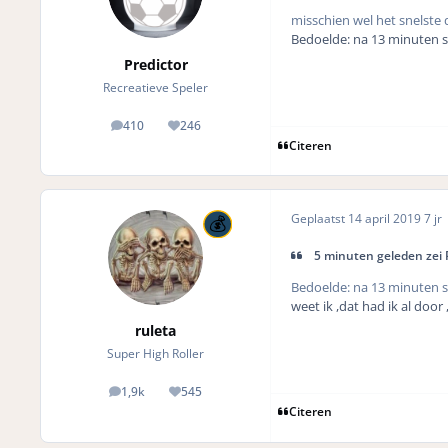
misschien wel het snelste 
Bedoelde: na 13 minuten 
Predictor
Recreatieve Speler
410
246
posts
Reputation
Citeren
Geplaatst
14 april 2019
7 jr
5 minuten geleden zei P
Bedoelde: na 13 minuten 
weet ik ,dat had ik al door
ruleta
Super High Roller
1,9k
545
posts
Reputation
Citeren