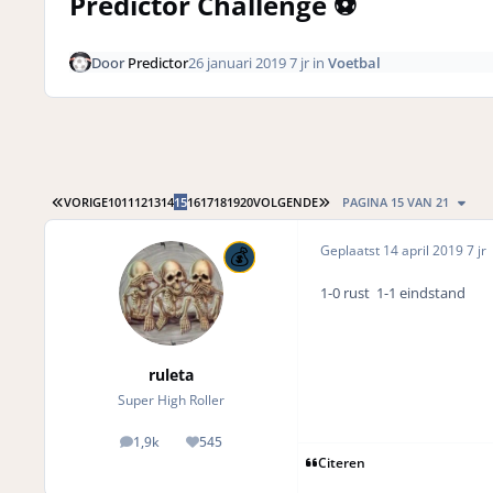
Predictor Challenge ⚽️
Door
Predictor
26 januari 2019
7 jr
in
Voetbal
EERSTE PAGINA
LAATSTE PAGINA
VORIGE
10
11
12
13
14
15
16
17
18
19
20
VOLGENDE
PAGINA 15 VAN 21
Geplaatst
14 april 2019
7 jr
1-0 rust 1-1 eindstand
ruleta
Super High Roller
1,9k
545
posts
Reputation
Citeren