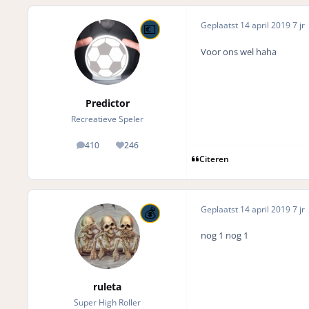
Geplaatst
14 april 2019
7 jr
Voor ons wel haha
Predictor
Recreatieve Speler
410
246
posts
Reputation
Citeren
Geplaatst
14 april 2019
7 jr
nog 1 nog 1
ruleta
Super High Roller