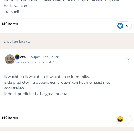
harte welkom!
Tot snel!
Citeren
5
2 weken later...
Author stats
ruleta
Super High Roller
Geplaatst
26 juli 2019
7 jr
ik wacht en ik wacht en ik wacht en er komt niks.
is de predictor nu opeens een vrouw? kan het me haast niet
voorstellen.
ik denk predictor is the great one ☺️.
Citeren
1
Author stats