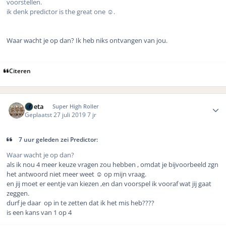
voorstellen.
ik denk predictor is the great one ☺️.
Waar wacht je op dan? Ik heb niks ontvangen van jou.
Citeren
Author stats
ruleta
Super High Roller
Geplaatst
27 juli 2019
7 jr
7 uur geleden zei Predictor:
Waar wacht je op dan?
als ik nou 4 meer keuze vragen zou hebben , omdat je bijvoorbeeld zgn
het antwoord niet meer weet ☺️ op mijn vraag.
en jij moet er eentje van kiezen ,en dan voorspel ik vooraf wat jij gaat
zeggen.
durf je daar op in te zetten dat ik het mis heb????
is een kans van 1 op 4