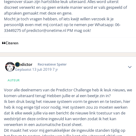
tegenover staan zijn hartstikke leuk uiteraard. Alles word uiterst
discreet verwerkt en op geen enkele manier word er vals gespeeld of
afspraken gemaakt met deze en gene.
Mocht je toch vragen hebben, of iets kwijt willen verzoek ik je
persoonlijk even met mij contact op te nemen per Whatsapp: 06-
33449275 of
predictor@onetime.nl
PM mag ook!
Citeren
Author stats
Predictor
Recreatieve Speler
Geplaatst
13 juli 2019
7 jr
AUTEUR
Voor alle deelnemers van de Predictor Challenge heb ik leuk nieuws, we
komen uiteraard terug! Hebben jullie er al een beetje zin in?
Ik ben druk bezig het nieuwe systeem vorm te geven en te testen, hier
heb ik nog enige tijd voor nodig. Het systeem zou zo moeten werken
dat ik elke week jullie via een bericht de nieuwe link toestuur van de
wedstrijd en deze online ingevuld kan worden zodat ik het kan
verwerken in een automatische Excel sheet.
Dit maakt het voor mij gemakkelijker de ingevulde standen tijdig op
het forum te posten. Ideeën van jullie kant zijn uiteraard altijd van