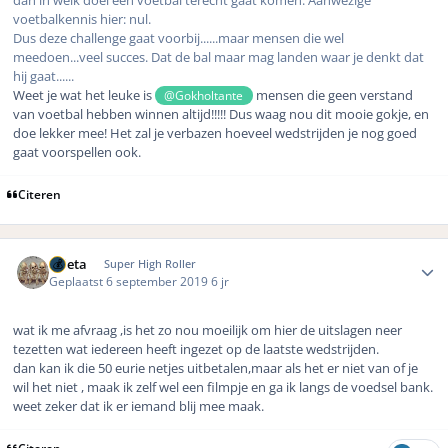
voetbalkennis hier: nul.
Dus deze challenge gaat voorbij......maar mensen die wel
meedoen...veel succes. Dat de bal maar mag landen waar je denkt dat
hij gaat......
Weet je wat het leuke is
mensen die geen verstand
@Gokholtante
van voetbal hebben winnen altijd!!!!! Dus waag nou dit mooie gokje, en
doe lekker mee! Het zal je verbazen hoeveel wedstrijden je nog goed
gaat voorspellen ook.
Citeren
Author stats
ruleta
Super High Roller
Geplaatst
6 september 2019
6 jr
wat ik me afvraag ,is het zo nou moeilijk om hier de uitslagen neer
tezetten wat iedereen heeft ingezet op de laatste wedstrijden.
dan kan ik die 50 eurie netjes uitbetalen,maar als het er niet van of je
wil het niet , maak ik zelf wel een filmpje en ga ik langs de voedsel bank.
weet zeker dat ik er iemand blij mee maak.
Citeren