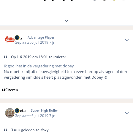
Expand topic overview
Author stats
foxy
Advantage Player
Geplaatst
6 juli 2019
7 jr
Op 1-6-2019 om 18:01 zei ruleta:
ik gooi het in de vergadering met dopey
Nu moet ik mij uit nieuwsgierigheid toch even hardop afvragen of deze
vergadering inmiddels heeft plaatsgevonden met Dopey
☺️
Citeren
Author stats
ruleta
Super High Roller
Geplaatst
6 juli 2019
7 jr
3 uur geleden zei foxy: