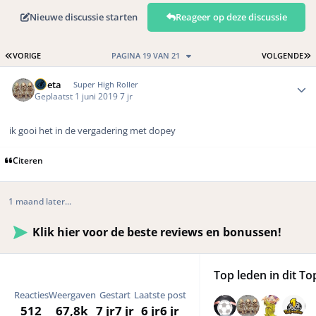
Nieuwe discussie starten
Reageer op deze discussie
EERSTE PAGINA
L
VORIGE
PAGINA 19 VAN 21
VOLGENDE
Author stats
ruleta
Super High Roller
Geplaatst
1 juni 2019
7 jr
ik gooi het in de vergadering met dopey
Citeren
1 maand later...
Klik hier voor de beste reviews en bonussen!
Top leden in dit To
Reacties
Weergaven
Gestart
Laatste post
512
67,8k
7 jr
7 jr
6 jr
6 jr