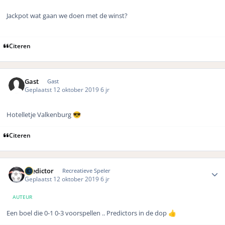
Jackpot wat gaan we doen met de winst?
Citeren
Gast
Gast
Geplaatst
12 oktober 2019
6 jr
Hotelletje Valkenburg
😎
Citeren
Author stats
Predictor
Recreatieve Speler
Geplaatst
12 oktober 2019
6 jr
AUTEUR
Een boel die 0-1 0-3 voorspellen .. Predictors in de dop
👍