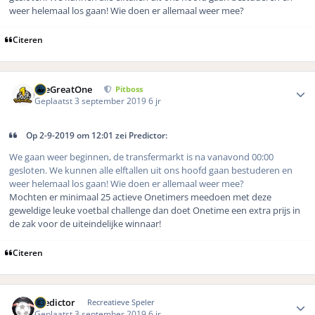
weer helemaal los gaan! Wie doen er allemaal weer mee?
Citeren
Author stats
TheGreatOne
Pitboss
Geplaatst
3 september 2019
6 jr
Op 2-9-2019 om 12:01 zei Predictor:
We gaan weer beginnen, de transfermarkt is na vanavond 00:00
gesloten. We kunnen alle elftallen uit ons hoofd gaan bestuderen en
weer helemaal los gaan! Wie doen er allemaal weer mee?
Mochten er minimaal 25 actieve Onetimers meedoen met deze
geweldige leuke voetbal challenge dan doet Onetime een extra prijs in
de zak voor de uiteindelijke winnaar!
Citeren
Author stats
Predictor
Recreatieve Speler
Geplaatst
3 september 2019
6 jr