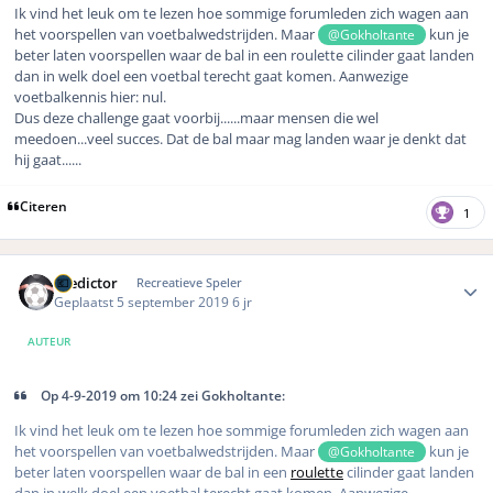
Ik vind het leuk om te lezen hoe sommige forumleden zich wagen aan
het voorspellen van voetbalwedstrijden. Maar
kun je
@Gokholtante
beter laten voorspellen waar de bal in een roulette cilinder gaat landen
dan in welk doel een voetbal terecht gaat komen. Aanwezige
voetbalkennis hier: nul.
Dus deze challenge gaat voorbij......maar mensen die wel
meedoen...veel succes. Dat de bal maar mag landen waar je denkt dat
hij gaat......
Citeren
1
Author stats
Predictor
Recreatieve Speler
Geplaatst
5 september 2019
6 jr
AUTEUR
Op 4-9-2019 om 10:24 zei Gokholtante:
Ik vind het leuk om te lezen hoe sommige forumleden zich wagen aan
het voorspellen van voetbalwedstrijden. Maar
kun je
@Gokholtante
beter laten voorspellen waar de bal in een
roulette
cilinder gaat landen
dan in welk doel een voetbal terecht gaat komen. Aanwezige