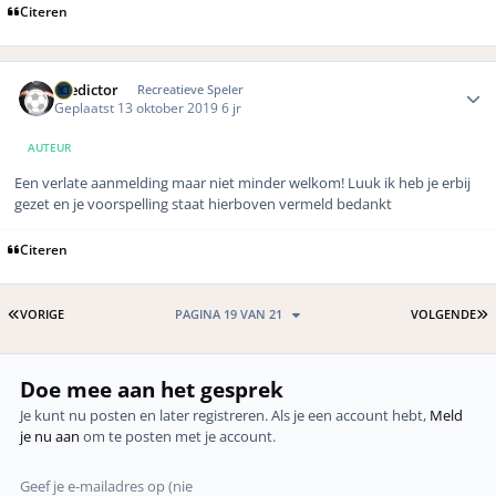
Citeren
Author stats
Predictor
Recreatieve Speler
Geplaatst
13 oktober 2019
6 jr
AUTEUR
Een verlate aanmelding maar niet minder welkom! Luuk ik heb je erbij
gezet en je voorspelling staat hierboven vermeld bedankt
Citeren
EERSTE PAGINA
L
VORIGE
PAGINA 19 VAN 21
VOLGENDE
Doe mee aan het gesprek
Je kunt nu posten en later registreren. Als je een account hebt,
Meld
je nu aan
om te posten met je account.