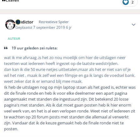
2
Author stats
Predictor
Recreatieve Speler
Geplaatst
7 september 2019
6 jr
AUTEUR
19 uur geleden zei ruleta:
wat ik me afvraag ,is het zo nou moeilijk om hier de uitslagen neer
tezetten wat iedereen heeft ingezet op de laatste wedstrijden.
dan kan ik die 50 eurie netjes uitbetalen,maar als het er niet van of je
wil het niet , maak ik zelf wel een filmpje en ga ik langs de voedsel bank.
weet zeker dat ik er iemand blij mee maak.
Ik heb de uitslagen nog op mijn laptop staan als het goed is, echter was
dit de finale ronde en heb ik voor elke deelnemer een apart pagina
aangemaakt met standen die ingestuurd zijn. Dit betekend 20 losse
pagina's met standen. Als ik dat moet gaan posten heb ik hier enorm
veel werk van, en het is al een verlopen ronde. Weet niet of iedereen zit
te wachten op 20 forum posts met standen die allemaal al verwerkt
zijn. Vandaar dat ik de keuze gemaakt heb de finale ronde niet te
posten.