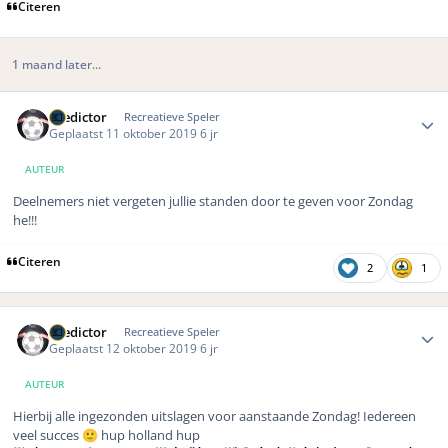
Citeren
1 maand later...
Author stats
Predictor
Recreatieve Speler
Geplaatst
11 oktober 2019
6 jr
AUTEUR
Deelnemers niet vergeten jullie standen door te geven voor Zondag
he!!!
Citeren
2
1
Author stats
Predictor
Recreatieve Speler
Geplaatst
12 oktober 2019
6 jr
AUTEUR
Hierbij alle ingezonden uitslagen voor aanstaande Zondag! Iedereen
veel succes
hup holland hup
🙂