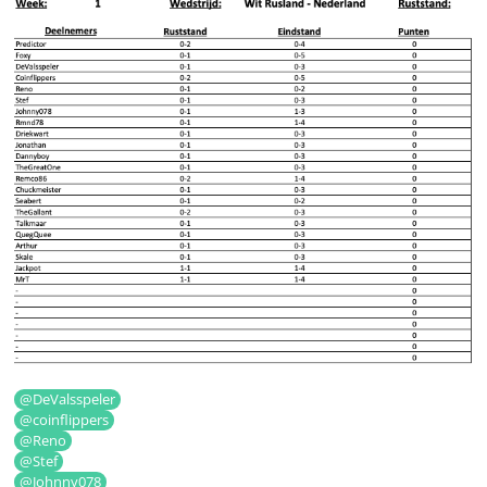
@DeValsspeler
@coinflippers
@Reno
@Stef
@Johnny078