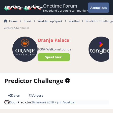
Spring naar bijdragen
Onetime Forum
Aanmelden
Nederland's grootste community voor de spannende 
Home
Sport
Wedden op Sport
Voetbal
Predictor Challenge
Verberg Advertenties
Oranje Palace
100% Welkomstbonus
Speel hier!
Predictor Challenge ⚽️
Delen
Volgers
Door
Predictor
26 januari 2019
7 jr
in
Voetbal