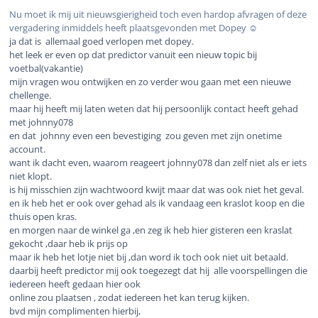
Nu moet ik mij uit nieuwsgierigheid toch even hardop afvragen of deze
vergadering inmiddels heeft plaatsgevonden met Dopey
☺️
ja dat is allemaal goed verlopen met dopey.
het leek er even op dat predictor vanuit een nieuw topic bij
voetbal(vakantie)
mijn vragen wou ontwijken en zo verder wou gaan met een nieuwe
chellenge.
maar hij heeft mij laten weten dat hij persoonlijk contact heeft gehad
met johnny078
en dat johnny even een bevestiging zou geven met zijn onetime
account.
want ik dacht even, waarom reageert johnny078 dan zelf niet als er iets
niet klopt.
is hij misschien zijn wachtwoord kwijt maar dat was ook niet het geval.
en ik heb het er ook over gehad als ik vandaag een kraslot koop en die
thuis open kras.
en morgen naar de winkel ga ,en zeg ik heb hier gisteren een kraslat
gekocht ,daar heb ik prijs op
maar ik heb het lotje niet bij ,dan word ik toch ook niet uit betaald.
daarbij heeft predictor mij ook toegezegt dat hij alle voorspellingen die
iedereen heeft gedaan hier ook
online zou plaatsen , zodat iedereen het kan terug kijken.
bvd mijn complimenten hierbij,