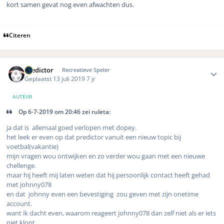
kort samen gevat nog even afwachten dus.
Citeren
Author stats
Predictor
Recreatieve Speler
Geplaatst
13 juli 2019
7 jr
AUTEUR
Op 6-7-2019 om 20:46 zei ruleta:
ja dat is allemaal goed verlopen met dopey.
het leek er even op dat predictor vanuit een nieuw topic bij
voetbal(vakantie)
mijn vragen wou ontwijken en zo verder wou gaan met een nieuwe
chellenge.
maar hij heeft mij laten weten dat hij persoonlijk contact heeft gehad
met johnny078
en dat johnny even een bevestiging zou geven met zijn onetime
account.
want ik dacht even, waarom reageert johnny078 dan zelf niet als er iets
niet klopt.