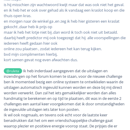
is hij misschien zijn wachtwoord kwijt maar dat was ook niet het geval.
en ik heb het er ook over gehad als ik vandaag een kraslot koop en die
thuis open kras.
en morgen naar de winkel ga ,en zeg ik heb hier gisteren een kraslat
gekocht ,daar heb ik prijs op
maar ik heb het lotje niet bij ,dan word ik toch ook niet uit betaald.
daarbij heeft predictor mij ook toegezegt dat hij alle voorspellingen die
iedereen heeft gedaan hier ook
online zou plaatsen , zodat iedereen het kan terug kijken.
bvd mijn complimenten hierbij,
kort samen gevat nog even afwachten dus.
Ik heb inderdaad aangegeven dat de uitslagen en
@ruleta
inzendingen op het forum komen te staan, voor de nieuwe challenge
ben ik momenteel bezig een online systeem te ontwikkelen waarin de
uitslagen automatisch ingevuld kunnen worden en deze bij mij direct
worden verwerkt. Dan zal het iets gemakkelijker worden dan alles
handmatig te berekenen en op tijd te plaatsen, dit was in de eerste 2
challenges een aantal keer voorgekomen dat ik door omstandigheden
de ingevulde uitslagen iets later kon posten.
Ik wil ook nogmaals, en tevens ook echt voor de laatste keer
benadrukken dat het om een vriendschappelijke challenge gaat
waarop plezier en positieve energie voorop staat. De prijsjes die er