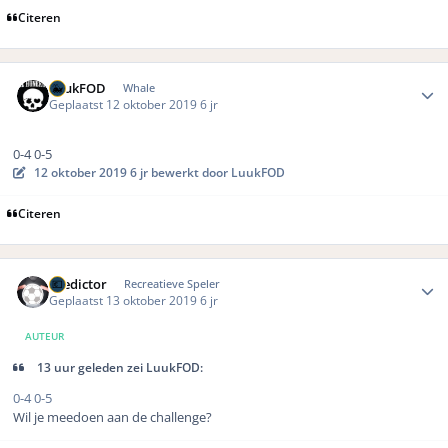
Citeren
Author stats
LuukFOD
Whale
Geplaatst
12 oktober 2019
6 jr
0-4 0-5
12 oktober 2019
6 jr
bewerkt door LuukFOD
Citeren
Author stats
Predictor
Recreatieve Speler
Geplaatst
13 oktober 2019
6 jr
AUTEUR
13 uur geleden zei LuukFOD:
0-4 0-5
Wil je meedoen aan de challenge?