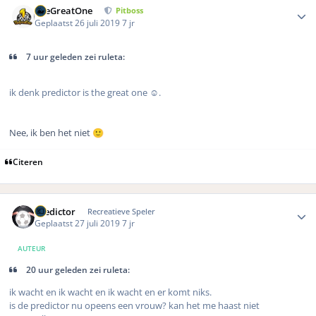
TheGreatOne
Pitboss
Geplaatst
26 juli 2019
7 jr
7 uur geleden zei ruleta:
ik denk predictor is the great one ☺️.
Nee, ik ben het niet
🙂
Citeren
Author stats
Predictor
Recreatieve Speler
Geplaatst
27 juli 2019
7 jr
AUTEUR
20 uur geleden zei ruleta:
ik wacht en ik wacht en ik wacht en er komt niks.
is de predictor nu opeens een vrouw? kan het me haast niet