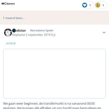
Citeren
1
1
1 maand later...
Author stats
Predictor
Recreatieve Speler
Geplaatst
2 september 2019
6 jr
AUTEUR
We gaan weer beginnen, de transfermarkt is na vanavond 00:00
gesloten. We kunnen alle elftallen uit ons hoofd gaan bestuderen en