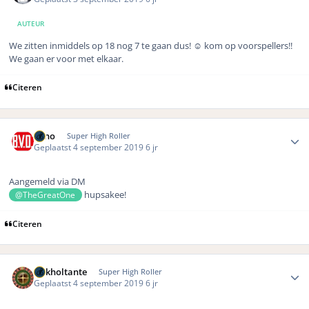
AUTEUR
We zitten inmiddels op 18 nog 7 te gaan dus!
☺️ kom op voorspellers!!
We gaan er voor met elkaar.
Citeren
Author stats
Reno
Super High Roller
Geplaatst
4 september 2019
6 jr
Aangemeld via DM
hupsakee!
@TheGreatOne
Citeren
Author stats
Gokholtante
Super High Roller
Geplaatst
4 september 2019
6 jr