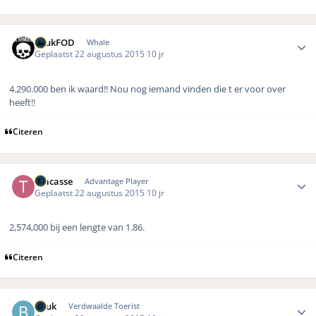
Author stats
LuukFOD
Whale
Geplaatst
22 augustus 2015
10 jr
4.290.000 ben ik waard!! Nou nog iemand vinden die t er voor over
heeft!!
Citeren
Author stats
Tracasse
Advantage Player
Geplaatst
22 augustus 2015
10 jr
2,574,000 bij een lengte van 1.86.
Citeren
Author stats
Beuk
Verdwaalde Toerist