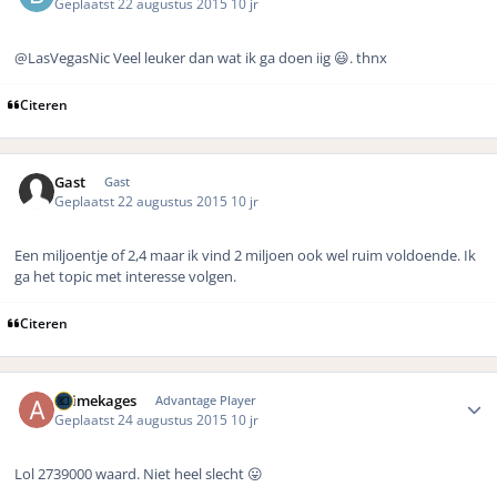
Geplaatst
22 augustus 2015
10 jr
@LasVegasNic Veel leuker dan wat ik ga doen iig 😃. thnx
Citeren
Gast
Gast
Geplaatst
22 augustus 2015
10 jr
Een miljoentje of 2,4 maar ik vind 2 miljoen ook wel ruim voldoende. Ik
ga het topic met interesse volgen.
Citeren
Author stats
animekages
Advantage Player
Geplaatst
24 augustus 2015
10 jr
Lol 2739000 waard. Niet heel slecht 😛