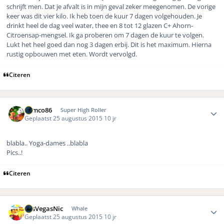
schrijft men. Dat je afvalt is in mijn geval zeker meegenomen. De vorige
keer was dit vier kilo. Ik heb toen de kuur 7 dagen volgehouden. Je
drinkt heel de dag veel water, thee en 8 tot 12 glazen C+ Ahorn-
Citroensap-mengsel. Ik ga proberen om 7 dagen de kuur te volgen.
Lukt het heel goed dan nog 3 dagen erbij. Dit is het maximum. Hierna
rustig opbouwen met eten. Wordt vervolgd.
Citeren
Author stats
Remco86
Super High Roller
Geplaatst
25 augustus 2015
10 jr
blabla.. Yoga-dames ..blabla
Pics..!
Citeren
Author stats
LasVegasNic
Whale
Geplaatst
25 augustus 2015
10 jr