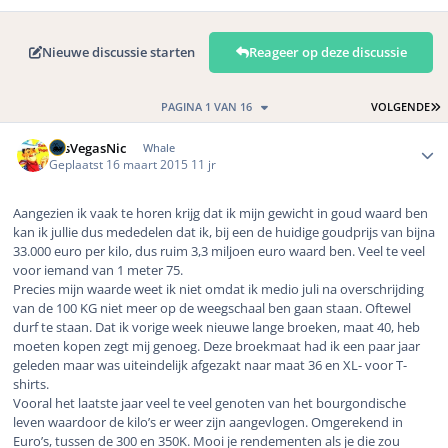
Nieuwe discussie starten
Reageer op deze discussie
L
PAGINA 1 VAN 16
VOLGENDE
Author stats
LasVegasNic
Whale
Geplaatst
16 maart 2015
11 jr
Aangezien ik vaak te horen krijg dat ik mijn gewicht in goud waard ben
kan ik jullie dus mededelen dat ik, bij een de huidige goudprijs van bijna
33.000 euro per kilo, dus ruim 3,3 miljoen euro waard ben. Veel te veel
voor iemand van 1 meter 75.
Precies mijn waarde weet ik niet omdat ik medio juli na overschrijding
van de 100 KG niet meer op de weegschaal ben gaan staan. Oftewel
durf te staan. Dat ik vorige week nieuwe lange broeken, maat 40, heb
moeten kopen zegt mij genoeg. Deze broekmaat had ik een paar jaar
geleden maar was uiteindelijk afgezakt naar maat 36 en XL- voor T-
shirts.
Vooral het laatste jaar veel te veel genoten van het bourgondische
leven waardoor de kilo’s er weer zijn aangevlogen. Omgerekend in
Euro’s, tussen de 300 en 350K. Mooi je rendementen als je die zou