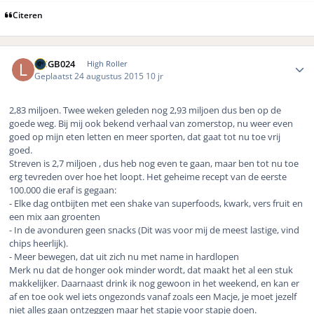
Citeren
Author stats
LMGB024
High Roller
Geplaatst
24 augustus 2015
10 jr
2,83 miljoen. Twee weken geleden nog 2,93 miljoen dus ben op de
goede weg. Bij mij ook bekend verhaal van zomerstop, nu weer even
goed op mijn eten letten en meer sporten, dat gaat tot nu toe vrij
goed.
Streven is 2,7 miljoen , dus heb nog even te gaan, maar ben tot nu toe
erg tevreden over hoe het loopt. Het geheime recept van de eerste
100.000 die eraf is gegaan:
- Elke dag ontbijten met een shake van superfoods, kwark, vers fruit en
een mix aan groenten
- In de avonduren geen snacks (Dit was voor mij de meest lastige, vind
chips heerlijk).
- Meer bewegen, dat uit zich nu met name in hardlopen
Merk nu dat de honger ook minder wordt, dat maakt het al een stuk
makkelijker. Daarnaast drink ik nog gewoon in het weekend, en kan er
af en toe ook wel iets ongezonds vanaf zoals een Macje, je moet jezelf
niet alles gaan ontzeggen maar het stapje voor stapje doen.