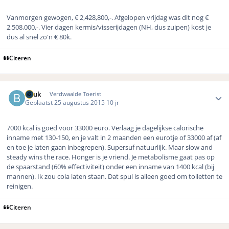
Vanmorgen gewogen, € 2,428,800,-. Afgelopen vrijdag was dit nog €
2,508,000,-. Vier dagen kermis/visserijdagen (NH, dus zuipen) kost je
dus al snel zo'n € 80k.
Citeren
Author stats
Beuk
Verdwaalde Toerist
Geplaatst
25 augustus 2015
10 jr
7000 kcal is goed voor 33000 euro. Verlaag je dagelijkse calorische
inname met 130-150, en je valt in 2 maanden een eurotje of 33000 af (af
en toe je laten gaan inbegrepen). Supersuf natuurlijk. Maar slow and
steady wins the race. Honger is je vriend. Je metabolisme gaat pas op
de spaarstand (60% effectiviteit) onder een inname van 1400 kcal (bij
mannen). Ik zou cola laten staan. Dat spul is alleen goed om toiletten te
reinigen.
Citeren