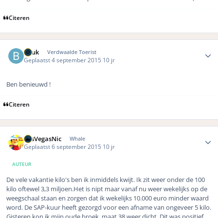
Citeren
Author stats
Beuk
Verdwaalde Toerist
Geplaatst
4 september 2015
10 jr
Ben benieuwd !
Citeren
Author stats
LasVegasNic
Whale
Geplaatst
6 september 2015
10 jr
AUTEUR
De vele vakantie kilo's ben ik inmiddels kwijt. Ik zit weer onder de 100
kilo oftewel 3,3 miljoen.Het is nipt maar vanaf nu weer wekelijks op de
weegschaal staan en zorgen dat ik wekelijks 10.000 euro minder waard
word. De SAP-kuur heeft gezorgd voor een afname van ongeveer 5 kilo.
Gisteren kon ik mijn oude broek, maat 38 weer dicht. Dit was positief.