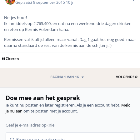
Geplaatst
8 september 2015
10 jr
Netjes hoor!
Ik inmiddels op 2.765.400, en dat na een weekend drie dagen drinken
en eten op Kermis Volendam haha.
Kermissen val ik altijd alleen maar vanaf. Dag 1 gaat het nog goed, maar
daarna standaard de rest van de kermis aan de schijterij.:')
Citeren
L
PAGINA 1 VAN 16
VOLGENDE
Doe mee aan het gesprek
Je kunt nu posten en later registreren. Als je een account hebt,
Meld
je nu aan
om te posten met je account.
Reageer op deze discussie...