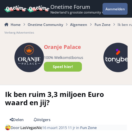
Spring naar bijdragen
Onetime Forum
Aanmelden
Nederland's grootste community voor de spannende 
Home
Onetime Community
Algemeen
Fun Zone
Ik ben r
Verberg Advertenties
Oranje Palace
100% Welkomstbonus
Speel hier!
Ik ben ruim 3,3 miljoen Euro
waard en jij?
Delen
Volgers
Door
LasVegasNic
16 maart 2015
11 jr
in
Fun Zone