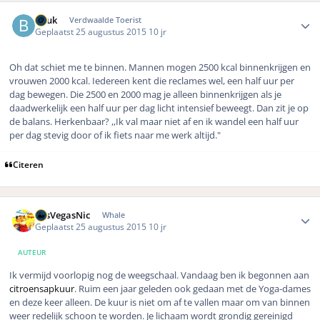
Author stats
Beuk
Verdwaalde Toerist
Geplaatst
25 augustus 2015
10 jr
Oh dat schiet me te binnen. Mannen mogen 2500 kcal binnenkrijgen en
vrouwen 2000 kcal. Iedereen kent die reclames wel, een half uur per
dag bewegen. Die 2500 en 2000 mag je alleen binnenkrijgen als je
daadwerkelijk een half uur per dag licht intensief beweegt. Dan zit je op
de balans. Herkenbaar? ,,Ik val maar niet af en ik wandel een half uur
per dag stevig door of ik fiets naar me werk altijd."
Citeren
Author stats
LasVegasNic
Whale
Geplaatst
25 augustus 2015
10 jr
AUTEUR
Ik vermijd voorlopig nog de weegschaal. Vandaag ben ik begonnen aan
citroensapkuur
. Ruim een jaar geleden ook gedaan met de Yoga-dames
en deze keer alleen. De kuur is niet om af te vallen maar om van binnen
weer redelijk schoon te worden. Je lichaam wordt grondig gereinigd