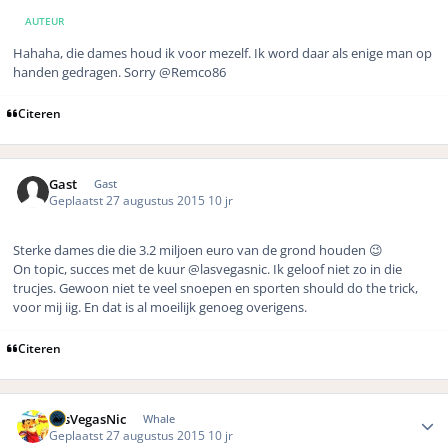
AUTEUR
Hahaha, die dames houd ik voor mezelf. Ik word daar als enige man op
handen gedragen. Sorry @Remco86
Citeren
Gast
Gast
Geplaatst
27 augustus 2015
10 jr
Sterke dames die die 3.2 miljoen euro van de grond houden 😉
On topic, succes met de kuur @lasvegasnic. Ik geloof niet zo in die
trucjes. Gewoon niet te veel snoepen en sporten should do the trick,
voor mij iig. En dat is al moeilijk genoeg overigens.
Citeren
Author stats
LasVegasNic
Whale
Geplaatst
27 augustus 2015
10 jr