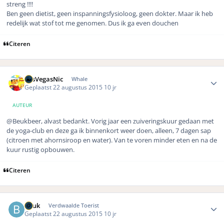
streng !!!!
Ben geen dietist, geen inspanningsfysioloog, geen dokter. Maar ik heb
redelijk wat stof tot me genomen. Dus ik ga even douchen
Citeren
Author stats
LasVegasNic
Whale
Geplaatst
22 augustus 2015
10 jr
AUTEUR
@Beukbeer, alvast bedankt. Vorig jaar een zuiveringskuur gedaan met
de yoga-club en deze ga ik binnenkort weer doen, alleen, 7 dagen sap
(citroen met ahornsiroop en water). Van te voren minder eten en na de
kuur rustig opbouwen.
Citeren
Author stats
Beuk
Verdwaalde Toerist
Geplaatst
22 augustus 2015
10 jr