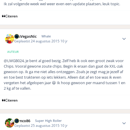
Ik zal volgende week wel weer even een update plaatsen, leuk topic.
Citeren
Author stats
LasVegasNic
Whale
Geplaatst
24 augustus 2015
10 jr
AUTEUR
@LMGB024, je bent al goed bezig. Zelf heb ik ook een groot zwak voor
Chips. Vooral gewone zoute chips. Begin ik eraan dan gaat de XXL-zak
gewoon op. Ik ga me niet alles ontzeggen. Zoals je zegt mag je jezelf af
en toe best trakteren op iets lekkers. Alleen dat af en toe was ik even
vergeten het afgelopen jaar 😃 Ik hoop gewoon per maand tussen 1 en
2 kg af te vallen.
Citeren
Author stats
Remco86
Super High Roller
Geplaatst
25 augustus 2015
10 jr