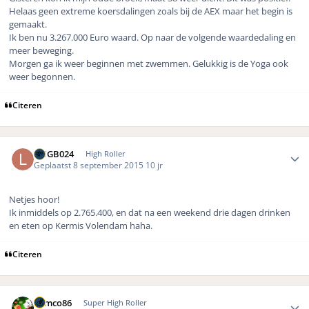
Helaas geen extreme koersdalingen zoals bij de AEX maar het begin is
gemaakt.
Ik ben nu 3.267.000 Euro waard. Op naar de volgende waardedaling en
meer beweging.
Morgen ga ik weer beginnen met zwemmen. Gelukkig is de Yoga ook
weer begonnen.
Citeren
Author stats
LMGB024
High Roller
Geplaatst
8 september 2015
10 jr
Netjes hoor!
Ik inmiddels op 2.765.400, en dat na een weekend drie dagen drinken
en eten op Kermis Volendam haha.
Citeren
Author stats
Remco86
Super High Roller