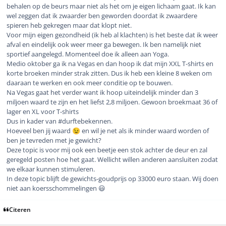
behalen op de beurs maar niet als het om je eigen lichaam gaat. Ik kan
wel zeggen dat ik zwaarder ben geworden doordat ik zwaardere
spieren heb gekregen maar dat klopt niet.
Voor mijn eigen gezondheid (ik heb al klachten) is het beste dat ik weer
afval en eindelijk ook weer meer ga bewegen. Ik ben namelijk niet
sportief aangelegd. Momenteel doe ik alleen aan Yoga.
Medio oktober ga ik na Vegas en dan hoop ik dat mijn XXL T-shirts en
korte broeken minder strak zitten. Dus ik heb een kleine 8 weken om
daaraan te werken en ook meer conditie op te bouwen.
Na Vegas gaat het verder want ik hoop uiteindelijk minder dan 3
miljoen waard te zijn en het liefst 2,8 miljoen. Gewoon broekmaat 36 of
lager en XL voor T-shirts
Dus in kader van #durftebekennen.
Hoeveel ben jij waard
en wil je net als ik minder waard worden of
😉
ben je tevreden met je gewicht?
Deze topic is voor mij ook een beetje een stok achter de deur en zal
geregeld posten hoe het gaat. Wellicht willen anderen aansluiten zodat
we elkaar kunnen stimuleren.
In deze topic blijft de gewichts-goudprijs op 33000 euro staan. Wij doen
niet aan koersschommelingen 😃
Citeren