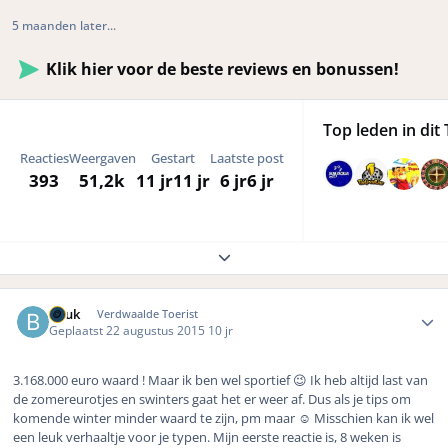
5 maanden later...
Klik hier voor de beste reviews en bonussen!
Top leden in dit 
Reacties
Weergaven
Gestart
Laatste post
393
51,2k
11 jr
11 jr
6 jr
6 jr
Expand topic overview
Author stats
Beuk
Verdwaalde Toerist
Geplaatst
22 augustus 2015
10 jr
3.168.000 euro waard ! Maar ik ben wel sportief 😉 Ik heb altijd last van
de zomereurotjes en swinters gaat het er weer af. Dus als je tips om
komende winter minder waard te zijn, pm maar ☺️ Misschien kan ik wel
een leuk verhaaltje voor je typen. Mijn eerste reactie is, 8 weken is