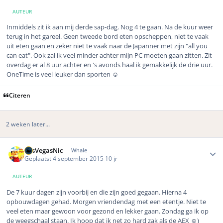
AUTEUR
Inmiddels zit ik aan mij derde sap-dag. Nog 4 te gaan. Na de kuur weer
terug in het gareel. Geen tweede bord eten opscheppen, niet te vaak
uit eten gaan en zeker niet te vaak naar de Japanner met zijn "all you
can eat". Ook zal ik veel minder achter mijn PC moeten gaan zitten. Zit
overdag er al 8 uur achter en 's avonds haal ik gemakkelijk de drie uur.
OneTime is veel leuker dan sporten ☺️
Citeren
2 weken later...
Author stats
LasVegasNic
Whale
Geplaatst
4 september 2015
10 jr
AUTEUR
De 7 kuur dagen zijn voorbij en die zijn goed gegaan. Hierna 4
opbouwdagen gehad. Morgen vriendendag met een etentje. Niet te
veel eten maar gewoon voor gezond en lekker gaan. Zondag ga ik op
de weegschaal staan. Ik hoop dat ik net zo hard zak als de AEX ☺️)