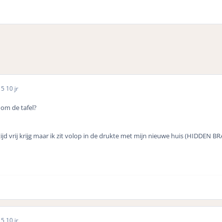
15
10 jr
 om de tafel?
 tijd vrij krijg maar ik zit volop in de drukte met mijn nieuwe huis (HIDDEN BR
15
10 jr