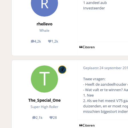
1 aandeel aub
Investeerder
rhellevo
Whale
4,2k
1,2k
posts
Reputation
Citeren
Geplaatst
24 september 20
Twee vragen:
- Heeft de aandeelhouder 
- Wat valt er te winnen?
1. Nee
The_Special_One
2. Als we het meest V75 g
duizenden, en er moet nog
Super High Roller
misschien bijgestort indie
2,1k
28
posts
Reputation
Citeren