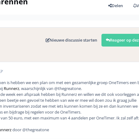
nrennen
Delen
V
Nieuwe discussie starten
Reageer op dez
jr
oken is hebben we een plan om met een gezamenlijke groep OneTimers een 
ij
Runnerz
, waarschijnlijk van @thegreatone.
de week een afspraak hebben bij Runnerz en willen we dit ook voorleggen 
n beetje een gevoel te hebben van wie er mee wil doen zou ik graag jullie
llen inventariseren zodat we met iets kunnen komen bij ze en dan kunnen we 
 en bijdrage bij regelen voor de OneTimers.
' van 50 euro, met een maximum van 4 aandelen per OneTimer. Ik zal zelf af
unnerz
door @thegreatone