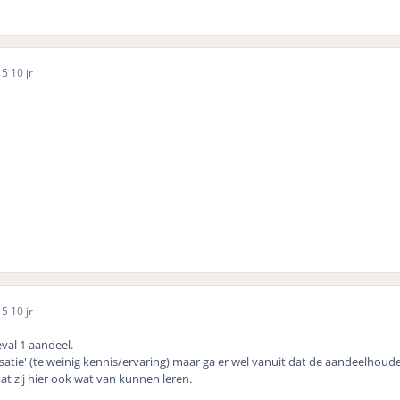
15
10 jr
15
10 jr
val 1 aandeel.
satie' (te weinig kennis/ervaring) maar ga er wel vanuit dat de aandeelhoud
t zij hier ook wat van kunnen leren.