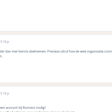
15
10 jr
der dan met kennis deelnemen. Precieze uitrol hoe de wed organisatie com
n.
15
10 jr
een account bij Runnerz nodig?