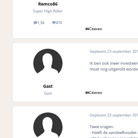
Remco86
Super High Roller
1,5k
470
posts
Reputation
Citeren
Geplaatst
23 september 20
Ik ben ook meer investeer
moet nog uitgerold worde
Gast
Citeren
Gast
Geplaatst
23 september 20
Twee vragen:
- Heeft de aandeelhouder 