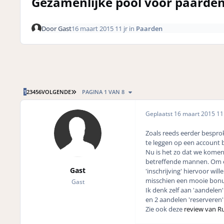
Gezamenlijke pool voor paarde
Door
Gast
16 maart 2015
11 jr
in
Paarden
LAATSTE PAGINA
1
2
3
4
5
6
VOLGENDE
PAGINA 1 VAN 8
Geplaatst
16 maart 2015
11 
Zoals reeds eerder bespr
te leggen op een account b
Nu is het zo dat we komen
betreffende mannen. Om ee
Gast
'inschrijving' hiervoor wi
misschien een mooie bonus
Gast
Ik denk zelf aan 'aandelen
en 2 aandelen 'reserveren'
Zie ook deze
review van R