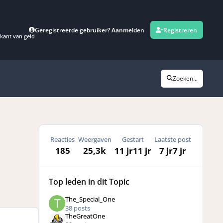
Geregistreerde gebruiker? Aanmelden
Registreren
kant van geld
Zoeken...
Reacties
Weergaven
Gestart
Laatste post
185
25,3k
11 jr
11 jr
7 jr
7 jr
Top leden in dit Topic
The_Special_One
38 posts
TheGreatOne