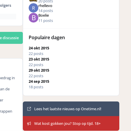
20 posts
olgers
rhellevo
14 posts
Boelie
11 posts
Populaire dagen
e discussie
24 okt 2015
22 posts
23 okt 2015
22 posts
29 okt 2015
22 posts
bedrag in
24 sep 2015
18 posts
aan de
er
Mededelingen
Lees het laatste nieuws op Onetime.nl!
trappen
Wat kost gokken jou? Stop op tijd. 18+