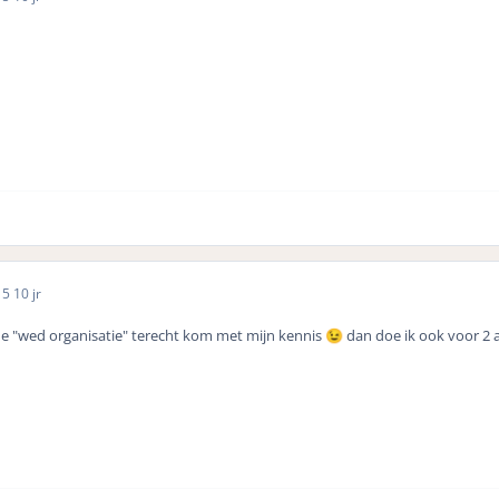
15
10 jr
 de "wed organisatie" terecht kom met mijn kennis
dan doe ik ook voor 2 
😉