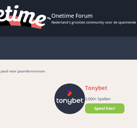
Onetime Forum
Nederland's grootste community voor de spannende 
 pool voor paardenrennen
Tonybet
3.000+ Spellen
Speel hier!