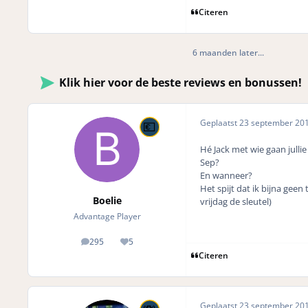
Citeren
6 maanden later...
Klik hier voor de beste reviews en bonussen!
Geplaatst
23 september 20
Hé Jack met wie gaan jullie
Sep?
En wanneer?
Het spijt dat ik bijna geen
Boelie
vrijdag de sleutel)
Advantage Player
295
5
posts
Reputation
Citeren
Geplaatst
23 september 20