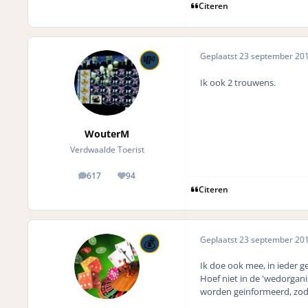
Citeren
Geplaatst
23 september 20
Ik ook 2 trouwens.
WouterM
Verdwaalde Toerist
617
94
posts
Reputation
Citeren
Geplaatst
23 september 20
Ik doe ook mee, in ieder ge
Hoef niet in de 'wedorgani
worden geinformeerd, zoda