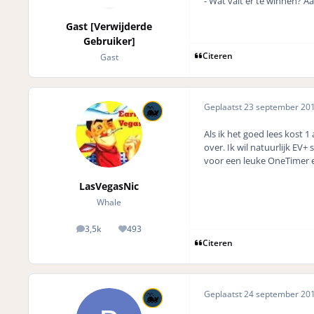
- Wat valt er te winnen?
Gast [Verwijderde
Gebruiker]
Citeren
Gast
Geplaatst
23 september 20
Als ik het goed lees kost 
over. Ik wil natuurlijk EV
voor een leuke OneTimer en
LasVegasNic
Whale
3,5k
493
posts
Reputation
Citeren
Geplaatst
24 september 20