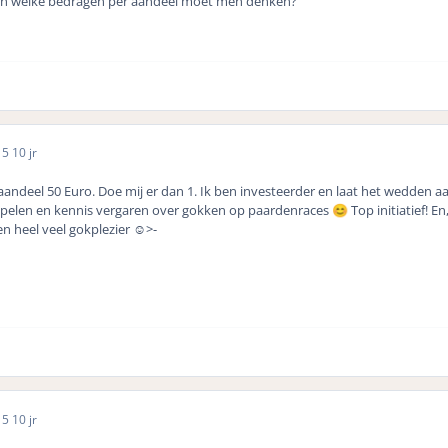
 Aan welke bedragen per aandeel moet men denken?
15
10 jr
1 aandeel 50 Euro. Doe mij er dan 1. Ik ben investeerder en laat het wedden 
+ spelen en kennis vergaren over gokken op paardenraces
Top initiatief! E
😊
 heel veel gokplezier ☺️>-
15
10 jr