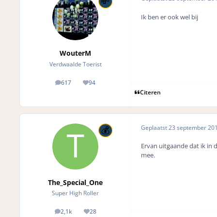
Ik ben er ook wel bij
WouterM
Verdwaalde Toerist
617
94
posts
Reputation
Citeren
Geplaatst
23 september 20
Ervan uitgaande dat ik in
mee.
The_Special_One
Super High Roller
2,1k
28
posts
Reputation