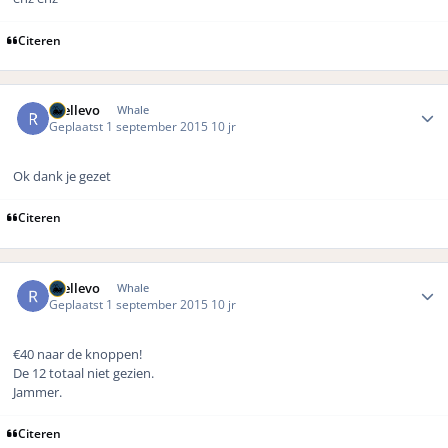
Citeren
Author stats
rhellevo
Whale
Geplaatst
1 september 2015
10 jr
Ok dank je gezet
Citeren
Author stats
rhellevo
Whale
Geplaatst
1 september 2015
10 jr
€40 naar de knoppen!
De 12 totaal niet gezien.
Jammer.
Citeren