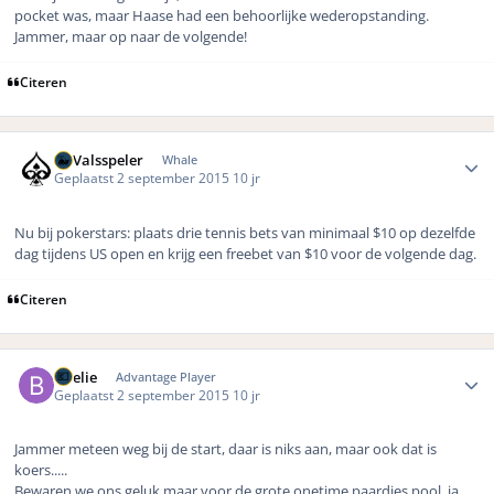
pocket was, maar Haase had een behoorlijke wederopstanding.
Jammer, maar op naar de volgende!
Citeren
Author stats
DeValsspeler
Whale
Geplaatst
2 september 2015
10 jr
Nu bij pokerstars: plaats drie tennis bets van minimaal $10 op dezelfde
dag tijdens US open en krijg een freebet van $10 voor de volgende dag.
Citeren
Author stats
Boelie
Advantage Player
Geplaatst
2 september 2015
10 jr
Jammer meteen weg bij de start, daar is niks aan, maar ook dat is
koers.....
Bewaren we ons geluk maar voor de grote onetime paardjes pool..ja