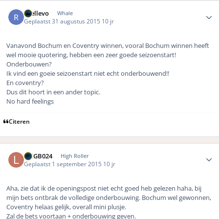
Author stats
rhellevo
Whale
Geplaatst
31 augustus 2015
10 jr
Vanavond Bochum en Coventry winnen, vooral Bochum winnen heeft
wel mooie quotering, hebben een zeer goede seizoenstart!
Onderbouwen?
Ik vind een goeie seizoenstart niet echt onderbouwend!!
En coventry?
Dus dit hoort in een ander topic.
No hard feelings
Citeren
Author stats
LMGB024
High Roller
Geplaatst
1 september 2015
10 jr
Aha, zie dat ik de openingspost niet echt goed heb gelezen haha, bij
mijn bets ontbrak de volledige onderbouwing. Bochum wel gewonnen,
Coventry helaas gelijk, overall mini plusje.
Zal de bets voortaan + onderbouwing geven.