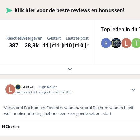
Klik hier voor de beste reviews en bonussen!
Top leden in dit 
Reacties
Weergaven
Gestart
Laatste post
387
28,3k
11 jr
11 jr
10 jr
10 jr
Expand topic overview
Author stats
LMGB024
High Roller
Geplaatst
31 augustus 2015
10 jr
Vanavond Bochum en Coventry winnen, vooral Bochum winnen heeft
wel mooie quotering, hebben een zeer goede seizoenstart!
Citeren