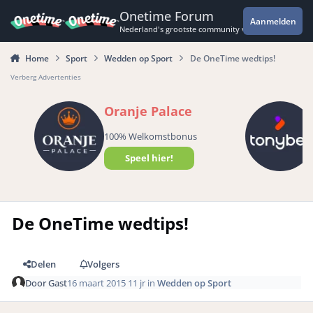
Spring naar bijdragen
Onetime Forum
Aanmelden
Nederland's grootste community voor de spannende 
Home
Sport
Wedden op Sport
De OneTime wedtips!
Verberg Advertenties
Oranje Palace
100% Welkomstbonus
Speel hier!
De OneTime wedtips!
Delen
Volgers
Door
Gast
16 maart 2015
11 jr
in
Wedden op Sport