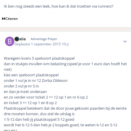
Ik ben nog steeds een leek, hoe kan ik dat inzetten via runnerz?
Citeren
Author stats
Boelie
Advantage Player
Geplaatst
1 september 2015
10 jr
Waregem koers 5 spelsoort plaatskoppel
dan in stukjes invullen ivm belasting (speel je voor 1 euro dan hoeft het
niet)
kies een spelsoort plaatskoppel
onder 1 vul je in nr 12 Zorba Oldeson
onder 2 vul je nr 5 in
en dan je inzet onderaan
en zo verder voor ticket 2 >> 12 op 1 en nr 6 op 2
en ticket 3 >> 12 op 1 en 8 op 2
Plaatskoppel betekent dat de door jouw gekozen paarden bij de eerste
drie moeten komen, dus stel de uitslag is
1-5-12 dan heb jij plaatskoppel 5-12 goed
wordt het 6-12-5 dan heb je 2 koppels goed, te weten 6-12 en 5-12
enz enz