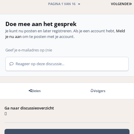
L
PAGINA 1 VAN 16
VOLGENDE
Doe mee aan het gesprek
Je kunt nu posten en later registreren. Als je een account hebt,
Meld
je nu aan
om te posten met je account.
Reageer op deze discussie...
Delen
Volgers
Ga naar discussieoverzicht
Mededelingen