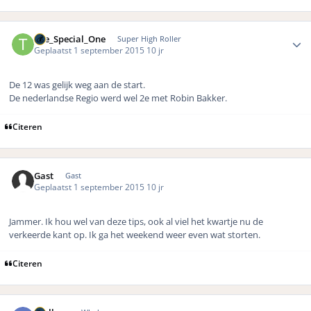
Author stats
The_Special_One
Super High Roller
Geplaatst
1 september 2015
10 jr
De 12 was gelijk weg aan de start.
De nederlandse Regio werd wel 2e met Robin Bakker.
Citeren
Gast
Gast
Geplaatst
1 september 2015
10 jr
Jammer. Ik hou wel van deze tips, ook al viel het kwartje nu de
verkeerde kant op. Ik ga het weekend weer even wat storten.
Citeren
Author stats