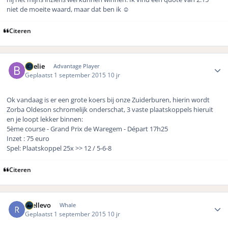
niet de moeite waard, maar dat ben ik ☺️
Citeren
Author stats
Boelie
Advantage Player
Geplaatst
1 september 2015
10 jr
Ok vandaag is er een grote koers bij onze Zuiderburen, hierin wordt
Zorba Oldeson schromelijk onderschat, 3 vaste plaatskoppels hieruit
en je loopt lekker binnen:
5ème course - Grand Prix de Waregem - Départ 17h25
Inzet : 75 euro
Spel: Plaatskoppel 25x >> 12 / 5-6-8
Citeren
Author stats
rhellevo
Whale
Geplaatst
1 september 2015
10 jr