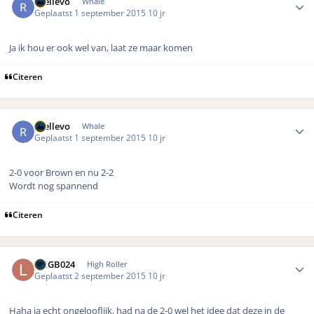
rhellevo
Whale
Geplaatst
1 september 2015
10 jr
Ja ik hou er ook wel van, laat ze maar komen
Citeren
Author stats
rhellevo
Whale
Geplaatst
1 september 2015
10 jr
2-0 voor Brown en nu 2-2
Wordt nog spannend
Citeren
Author stats
LMGB024
High Roller
Geplaatst
2 september 2015
10 jr
Haha ja echt ongelooflijk, had na de 2-0 wel het idee dat deze in de