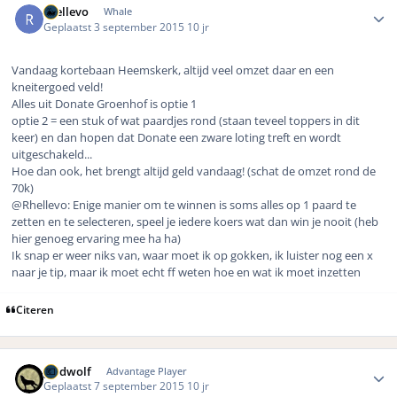
rhellevo
Whale
Geplaatst
3 september 2015
10 jr
Vandaag kortebaan Heemskerk, altijd veel omzet daar en een
kneitergoed veld!
Alles uit Donate Groenhof is optie 1
optie 2 = een stuk of wat paardjes rond (staan teveel toppers in dit
keer) en dan hopen dat Donate een zware loting treft en wordt
uitgeschakeld...
Hoe dan ook, het brengt altijd geld vandaag! (schat de omzet rond de
70k)
@Rhellevo: Enige manier om te winnen is soms alles op 1 paard te
zetten en te selecteren, speel je iedere koers wat dan win je nooit (heb
hier genoeg ervaring mee ha ha)
Ik snap er weer niks van, waar moet ik op gokken, ik luister nog een x
naar je tip, maar ik moet echt ff weten hoe en wat ik moet inzetten
Citeren
Author stats
geldwolf
Advantage Player
Geplaatst
7 september 2015
10 jr