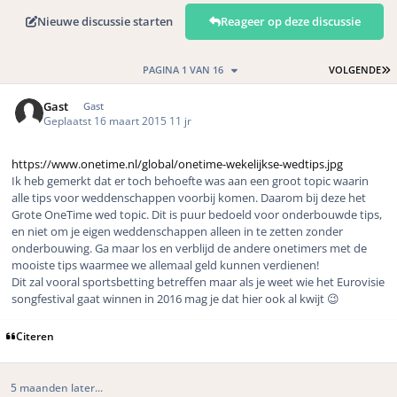
Nieuwe discussie starten
Reageer op deze discussie
L
PAGINA 1 VAN 16
VOLGENDE
Gast
Gast
Geplaatst
16 maart 2015
11 jr
https://www.onetime.nl/global/onetime-wekelijkse-wedtips.jpg
Ik heb gemerkt dat er toch behoefte was aan een groot topic waarin
alle tips voor weddenschappen voorbij komen. Daarom bij deze het
Grote OneTime wed topic. Dit is puur bedoeld voor onderbouwde tips,
en niet om je eigen weddenschappen alleen in te zetten zonder
onderbouwing. Ga maar los en verblijd de andere onetimers met de
mooiste tips waarmee we allemaal geld kunnen verdienen!
Dit zal vooral sportsbetting betreffen maar als je weet wie het Eurovisie
songfestival gaat winnen in 2016 mag je dat hier ook al kwijt 😉
Citeren
5 maanden later...