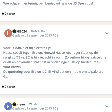
Wie volgt er hier tennis, ben benieuwd naar de US Open tips!
Citeren
Author stats
LMGB024
High Roller
Geplaatst
1 september 2015
10 jr
Vooruit dan, hier mijn eerste tip!
Haase speelt tegen Brown. Hoewel Haase iets hoger staat op de
ranglijst (79 vs. 85) is hij niet echt in vorm. Zo verloor hij de laatste drie
duels en bovendien staat het in onderlinge duels op hardcourt 1-0
voor Brown.
De quotering voor Brown is 2.15, vind dat een mooie om te pakken.
GL.
Citeren
Author stats
rhellevo
Whale
Geplaatst
1 september 2015
10 jr