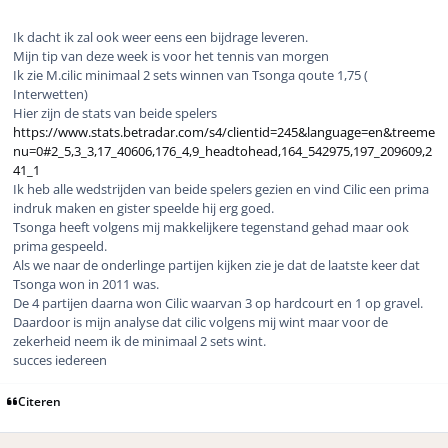
Ik dacht ik zal ook weer eens een bijdrage leveren.
Mijn tip van deze week is voor het tennis van morgen
Ik zie M.cilic minimaal 2 sets winnen van Tsonga qoute 1,75 (
Interwetten)
Hier zijn de stats van beide spelers
https://www.stats.betradar.com/s4/clientid=245&language=en&treeme
nu=0#2_5,3_3,17_40606,176_4,9_headtohead,164_542975,197_209609,2
41_1
Ik heb alle wedstrijden van beide spelers gezien en vind Cilic een prima
indruk maken en gister speelde hij erg goed.
Tsonga heeft volgens mij makkelijkere tegenstand gehad maar ook
prima gespeeld.
Als we naar de onderlinge partijen kijken zie je dat de laatste keer dat
Tsonga won in 2011 was.
De 4 partijen daarna won Cilic waarvan 3 op hardcourt en 1 op gravel.
Daardoor is mijn analyse dat cilic volgens mij wint maar voor de
zekerheid neem ik de minimaal 2 sets wint.
succes iedereen
Citeren