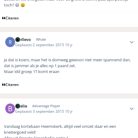
toch? 😃
😀
Citeren
Author stats
rhellevo
Whale
Geplaatst
2 september 2015
10 jr
Ja dat is koers, maar het is domweg gewoon niet meer spannend dan,
dat is jammer als je alles op 1 paard zet.
Maar idd groep 1T komt eraan
Citeren
Author stats
Boelie
Advantage Player
Geplaatst
3 september 2015
10 jr
Vandaag kortebaan Heemskerk, altijd veel omzet daar en een
kneitergoed veld!