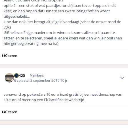
Alles uit Donate Groenhof is optie 1
optie 2 = een stuk of wat paardjes rond (staan teveel toppers in dit
keer) en dan hopen dat Donate een zware loting treft en wordt
uitgeschakeld...
Hoe dan ook, het brengt altijd geld vandaag! (schat de omzet rond de
70k)
@Rhellevo: Enige manier om te winnen is soms alles op 1 paard te
zetten en te selecteren, speel je iedere koers wat dan win je nooit (heb
hier genoeg ervaring mee ha ha)
Citeren
Author stats
LLH20
Members
Geplaatst
3 september 2015
10 jr
vanavond op pokerstars 10 euro inzet gratis bij een weddenschap van
10 euro of meer op een Ek kwalificatie wedstrijd.
Citeren
Author stats