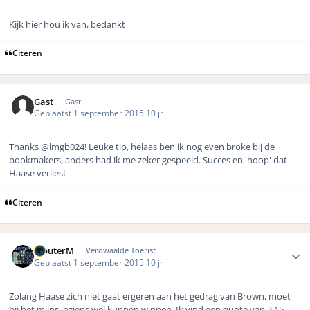
Kijk hier hou ik van, bedankt
Citeren
Gast
Gast
Geplaatst
1 september 2015
10 jr
Thanks @lmgb024! Leuke tip, helaas ben ik nog even broke bij de
bookmakers, anders had ik me zeker gespeeld. Succes en 'hoop' dat
Haase verliest
Citeren
Author stats
WouterM
Verdwaalde Toerist
Geplaatst
1 september 2015
10 jr
Zolang Haase zich niet gaat ergeren aan het gedrag van Brown, moet
hij het mijns inziens wel kunnen winnen. Ik vind een quote van 2.15